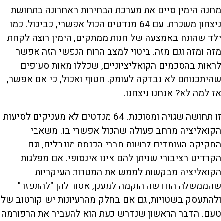
מחנה הימין סיים את מערכת הבחירות האחרונה בתחושת
ניצחון משכרת. עם 64 מנדטים הכול אפשרי, כביכול. כמו
ילד שהונח באמצעה של חנות ממתקים, הימין רוצה לקחת
מזה ומזה וגם מזה. ביטוי למצב הרוח הנפשי הזה אפשר
לראות בהסכמים הקואליציוניים, שכללו מאות סעיפים
שהיתכנותם לא נבדקה לעומק. חטוף ואכול, כי אם אפשר,
אז למה לא? אנחנו ניצחנו.
זו תחושה שגויה ומסוכנת. 64 מנדטים לא מעניקים לסיעות
הקואליציה מרחב פעולה שהכול אפשרי בו. משאבי
החקיקה העומדים לרשות חברי הכנסת מוגבלים, וגם
הקרדיט הציבורי שניתן להם אינו אינסופי. אם מפלגות
הקואליציה מבקשות לממש את המטרות העיקריות
שהממשלה החדשה הוקמה למענן, אסור להן "להתפזר"
ולהתעסק בשטויות, גם אם בחלק מהרעיונות יש קורטוב של
טעם. הדבר הראשון שנדרש כעת הוא להעביר את הרפורמה