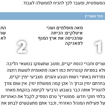
המשפטית, ומעבר לכך להניח לממשלה לעבוד.
הכי מעניין
מאה מוסלמים ושני
החב
איטלקים: הכיתה
שהת
שהכניסה את ארץ המגף
לאנ
2
1
לפאניקה
שרים וחברי כנסת יקרים, מוטב שתעסקו בנושאי הליבה
ולא בסוגיות קנטרניות כמו דאגה פתאומית לשעות רחצה
נפרדות באתרי רשות הטבע והגנים. מצביעי ימין יקרים,
בחרתם ימין וברוך ה' אכן קמה ממשלת ימין. אין שום צורך
להטריל אותה כבר בשבוע הרביעי לקיומה בהקמת מאחז
בלתי חוקי חדש. סמוטריץ' טרם הספיק לקבל את האחריות
על פעילות המנהל האזרחי, וכבר אתם מתעקשים לבחון את