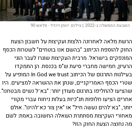
השבעת הממשלה ב-2022. |
צילום:
יונתן זינדל - פלאש 90
הרשת מלאה לאחרונה הלצות ועקיצות על חשבון הצעת
החוק להוספת הכיתוב "בהשם אנו בוטחים" לשטרות הכסף
המונפקים בישראל. מרבית העקיצות שוגרו לעבר הוגי
הרעיון, חמישה מחברי סיעת ש"ס בכנסת. הן התמקדו
בעילגות התרגום של הכיתוב In God we trust המופיע על
שטרי הכסף האמריקניים, שנתן את ההשראה למציעים. היו
שהציעו להחליפו בתרגום מעודן יותר: "בא־ל נשים מבטחנו".
אחרים הציעו חלופות תנ"כיות בעלות ניחוח עברי מקורי
יותר, "בא־להים נעשה חיל" או "אין צור כא־להינו". אולם
מאחורי העקיצות מסתתרת השאלה החשובה באמת: לשם
מה נחוצה הצעת החוק הזו?