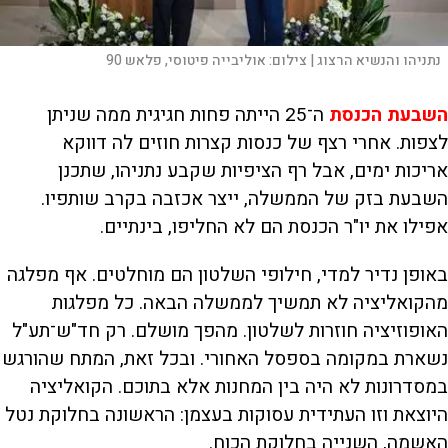
נתניהו והנשיא הרצוג |
צילום:
אוליבייה פיטוסי, פלאש 90
השבעת הכנסת
ה־25 הייתה פחות חגיגית ממה שניתן
לצפות. אחרי רצף של כנסות קצרות חוזים לה דווקא
אריכות ימים, אבל רף הציפיות שקבע נתניהו, שתכנן
השבעת בזק של הממשלה, ייצר אכזבה בקרב שותפיו.
אפילו את יו"ר הכנסת הם לא החליפו, בינתיים.
באופן נדיר למדי, חילופי השלטון הם מוחלטים. אף מפלגה
מהקואליציה לא תמשיך לממשלה הבאה. כל מפלגות
האופוזיציה חוזרות לשלטון. מהפך מושלם. רק חד"ש־תע"ל
נשארת במקומה בספסל האחורי. ובכל זאת, המתח שהורגש
במסדרונות לא היה בין המחנות אלא בתוכם. הקואליציה
היוצאת וזו העתידית עסוקות בעצמן: הראשונה בחלוקת נטל
האשמה, השנייה בחלוקת הכוח.