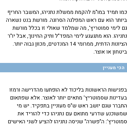
כמו תמיד במו"מ להקמת ממשלת נתניהו, המשבר החריף
ביותר הוא עם ראש המפלגה הסרוגה. מורשת בנט נשארה
גם לימי סמוטריץ', מה שמלמד שאולי זו בכלל מורשת
נתניהו. הוא מתגעגע לימי המפד"ל ותיק החינוך, אבל יו"ר
הציונות הדתית, ממרומי 14 המנדטים, מכוון גבוה יותר.
ביטחון או אוצר.
הכי מעניין
בפגישות הראשונות בליכוד לא הופתעו מהדרישה ורמזו
בעדינות שסמוטריץ' מתאים יותר לאוצר. אלא שפתאום
התברר שגם יושב ראש ש"ס מעוניין בתפקיד. יש מי
שמשוכנע שדרעי מתואם עם נתניהו כדי להוריד את
סמוטריץ': ה"פשרה" שניסה נתניהו להציע לשני האישים