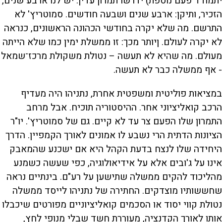
יתמודד פעם נוספת) ידרשו תמרון עדין. יש לנו ארבע שנים,
הזכיר, ותיקן: ארבע שנים ושבעה חודשים. סמוטריץ' לא
התרשם. מה שלא יקרה בחודשי הכהונה הראשונים, כנראה
לא יקרה לעולם. ןיותר מכך: זו ממשלת ימין כמו שלא הייתה
מעולם. מה שהיא לא תעשה – נטולת משקולת מרכז־שמאל
- אף ממשלה כבר לא תעשה.
במציאות פוליטית ומשפטית אחרת, נתניהו היה מעדיף
הרכב קואליציוני אחר. ההיסטוריה תוכיח. אבל מרחב
התמרון שלו הפעם צר עד לא קיים. גם של סמוטריץ'. יו"ר
הציונות הדתית הרי נשבע לו אמונים לאורך הקמפיין. הדרך
היחידה שלו לנצח בדעת הקהל היא אם ישכנע שהמאבק
אינו על ג'ובים אלא על אידיאולוגיה, כפי שעשה כשמנע
מהליכוד להקים ממשלה שתישען על רע"ם. בינתיים נראה
שחששותיו מוצדקים. החתירה של נתניהו לייסד ממשלה
נטולת קווי יסוד או הסכמים קואליציוניים מפורטים שיכבלו
אותו לאורך הקדנציה, מעוררת חשד שבלי מנופי לחץ,