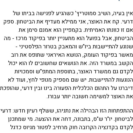
אין בעיה, השיב סמוטריץ' כשהגיע לפגישה בביתו של
דרעי. קח את האוצר, אני ממילא מעדיף את הביטחון. ספק
אם זו כוונתו האמיתית. בקמפיין הוא אמנם סימן את
הביטחון, אבל בפועל הוא מתעניין יותר בפיקוד מרכז - מה
שנוגע להתיישבות ביו"ש והמאבק בטרור הפלסטיני -
מאשר בפיקוד העומק, הנושא האיראני שתופס את רוב
הקשב במשרד הזה. את הנושאים שחשובים לו הוא יכול
לקדם גם ממשרד האוצר, בתוספת המתפ"ש וסמכויות
הנוגעות להתיישבות. יש שם מספיק מנופי לחץ, ועוד לא
דיברנו על התהום הכלכלית הפעורה בינו ובין דרעי, שהופכת
את האוצר למשימה חשובה יותר עבורו.
ההתפתחות הזו הבהילה את נתניהו, ששלף רעיון חדש: דרעי
לביטחון. יו"ר ש"ס, בתבונה, דחה את ההצעה. מי שמתכנן
לקדם בקדנציה הקרובה חוק מרחיב לפטור מגיוס כדגל