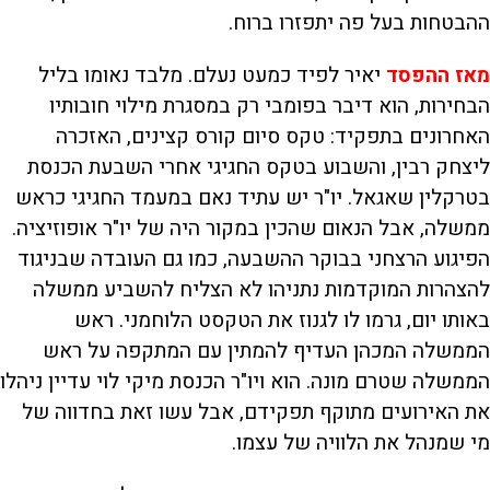
ההבטחות בעל פה יתפזרו ברוח.
מאז ההפסד
יאיר לפיד כמעט נעלם. מלבד נאומו בליל
הבחירות, הוא דיבר בפומבי רק במסגרת מילוי חובותיו
האחרונים בתפקיד: טקס סיום קורס קצינים, האזכרה
ליצחק רבין, והשבוע בטקס החגיגי אחרי השבעת הכנסת
בטרקלין שאגאל. יו"ר יש עתיד נאם במעמד החגיגי כראש
ממשלה, אבל הנאום שהכין במקור היה של יו"ר אופוזיציה.
הפיגוע הרצחני בבוקר ההשבעה, כמו גם העובדה שבניגוד
להצהרות המוקדמות נתניהו לא הצליח להשביע ממשלה
באותו יום, גרמו לו לגנוז את הטקסט הלוחמני. ראש
הממשלה המכהן העדיף להמתין עם המתקפה על ראש
הממשלה שטרם מונה. הוא ויו"ר הכנסת מיקי לוי עדיין ניהלו
את האירועים מתוקף תפקידם, אבל עשו זאת בחדווה של
מי שמנהל את הלוויה של עצמו.