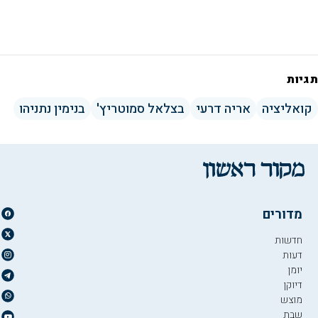
תגיות
קואליציה
אריה דרעי
בצלאל סמוטריץ'
בנימין נתניהו
מדורים
חדשות
דעות
יומן
דיוקן
מוצש
שבת