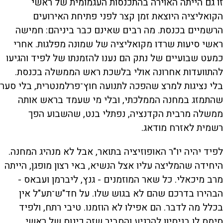
זו גם הייתה האוירה בהתכנסות העגמומית של ראשי
הקואליציה היוצאת זמן קצר לפני פתיחת האירועים
הרשמיים בכנסת. מה רבים שאינם כבר ביניהם: חמישה
ראשי סיעות שרדו מקואליציה של שמונה מפלגות. אחרי
כמעט שבועיים של נתק הם נענו להזמנתו של לפיד והגיעו
להתוועדות אחרונה אולי בלשכת ראש הממשלה בכנסת.
בלי נציגות למרצ שהפכה לתנועה חוץ־פרלמנטרית, בלי סער
שהתמזג במחנה הממלכתי, ובלי מי שעמד בראש אותה
ממשלה מרבית הקדנציה, נפתלי בנט, שהשבוע הפך
רשמית לאזרח מודאג.
לפיד יהיה יו"ר האופוזיציה בתואר, אבל לא מנהיג המחנה.
היחידה שהמליצה עליו אצל הנשיא, באי רצון מופגן, הייתה
מרב מיכאלי. כל שאר המוזמנים - גנץ, ליברמן ועבאס -
הבהירו בדרכם שהם לא בגוש שלו. על חד"ש־תע"ל אין
בכלל מה לדבר. הם אפילו לא הוזמנו. טיבי רתח, ולפיד
סימס לו בניסיון להרגיע והסביר שזה כינוס של ראשי