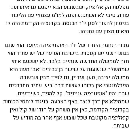
מפלגות הקואליציה, ושבשבוע הבא ייפגש גם איתו ועם
עודה. טיבי לא השתכנע ופנה למו"מ עצמאי עם הליכוד
בניסיון להפוך לסגן יו"ר הכנסת. בקדנציה הקודמת היה לו
תיאום מצוין עם נתניהו.
מקור הנחמה היחיד של יו"ר האופוזיציה המיועד הוא שגם
בגוש השני יש קטטות. בישיבת הסיעה של יש עתיד הוא
חזה לממשלה החדשה שנתיים בלבד. לא ישכנעו אותי
שממשלה שנשענת על שישה בן־גבירים ואבי מעוז היא
ממשלה יציבה, טען. ועדיין, גם לפיד מבין שבשדה
הפרלמנטרי אין בכוחו לעשות דבר. ביש עתיד מתדרכים
שהם יהיו "אופוזיציה עניינית". קל להגיד, כשיודעים
שממילא אין דרך לנצח באף הצבעה. בניגוד ליחסי הכוחות
בקדנציה הקודמת, כאן אין משחק על חודו של קול ואין
קואליציה מקוטבת שכל שבוע אגף אחר בה מודיע על
שביתה.