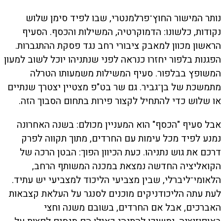
נותר המישור החוץ־פרלמנטרי, שבו לפיד סימן שלוש
נקודות, כלשונו: הדמוקרטיה, המשילות והכסף. הסעיף
הראשון מכוון למאבק ציבורי רחב נגד פסקת ההתגברות.
הפגנות בלפור יחזרו כנראה לפני שנתניהו יוכל לשוב למעון
המשופץ בבלפור. סעיף המשילות משמעותו הטרלה
מתמשכת של בן־גביר. גם שר בט"פ מצטיין יצטרך שנתיים
או שלוש כדי להתחיל לקצור פירות בתחום הסבוך הזה.
אבל סעיף "הכסף" הוא המעניין מכולם: בשנה האחרונה
נמנע לפיד מכל עימות עם החרדים, מתוך תקווה לפרק
דרכם את גוש נתניהו. כעת הכיוון הפוך: הבטן הרכה של
הקואליציה החדשה נמצאת במכנה המשותף הרחב,
הלאומי־ליברלי, שבין מצביעי הליכוד למצביעי יש עתיד.
לעת עתה הליכודניקים מוכנים לסנגר על העלאת קצבאות
האברכים, אבל אם החרדים, בשובם משנה וחצי