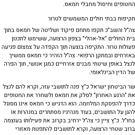
החטופים וחיסול מחבלי חמאס.
תקיפות בבתי חולים המשמשים לטרור
צה"ל והשב"כ תקפו מתחם פיקוד ושליטה של חמאס בתוך
בית החולים "אל-אהלי" בצפון הרצועה, ששימש לתכנון
פעולות טרור. התקיפה בוצעה תוך הקפדה על צמצום פגיעה
באזרחים ובמתקן הרפואי. צה"ל הזהיר כי חמאס ממשיך
לנצל באופן שיטתי מבנים אזרחיים כמגן אנושי, תוך הפרה
של הדין הבינלאומי.
שר הביטחון ישראל כ"ץ פנה לתושבי עזה, וקרא להם לנצל
את "הרגע האחרון" לסלק את חמאס ולשחרר את החטופים
כדרך להפסקת המלחמה. הוא הדגיש כי חמאס אינו מסוגל
להגן על התושבים, בעוד מנהיגיו מסתתרים במנהרות או
בחו"ל. כ"ץ ציין כי צה"ל ירחיב בקרוב את פעילותו בעוצמה
ברוב שטחי הרצועה, וקרא לתושבים להתפנות מאזורי