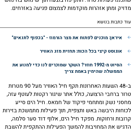
שתכננו פעולות טרור. התקיפה בוצעה תוך שימוש בחימוש
מדויק ומתן אזהרות מוקדמות לצמצום פגיעה באזרחים.
עוד כתבות בנושא
איראן: מוכנים לפתוח את מצר הורמוז - "בכפוף לתנאים"
אוגוסט קיצי בכל הכוח: תחזית מזג האוויר
הסיוט מ-1992 חוזר? השקר שמוכרים לנו כדי למנוע את
הממשלה שהימין באמת צריך
ב-48 השעות האחרונות תקף חיל האוויר מעל 90 מטרות
טרור ברחבי הרצועה, כולל אתר שיגור רקטות לעוטף עזה,
מחסני נשק ומתחמי פיקוד של חמאס. חיל הים סייע
לכוחות היבשה באש ותצפית, תוך פעילות מתמשכת בזירות
קרובות ורחוקות. מפקד חיל הים, אלוף דוד סער סלמה,
הדגיש את המחויבות להמשך הפעילות ההתקפית להשבת