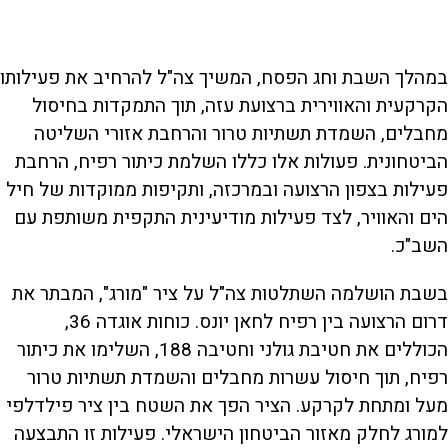
במהלך השבת וחג הפסח, המשיך צה"ל להרחיב את פעילותו
הקרקעית והאווירית ברצועת עזה, תוך התמקדות בחיסול
מחבלים, השמדת תשתיות טרור והרחבת אזורי השליטה
הביטחונית. פעולות אלו כללו השלמת כיתור רפיח, הרחבת
פעילות בצפון הרצועה ובמרכזה, ותקיפות ממוקדות של חיל
הים והאוויר, לצד פעילות מודיעינית התקפית משותפת עם
השב"כ.
בשבת הושלמה השתלטות צה"ל על ציר "מורג", המבתר את
דרום הרצועה בין רפיח לחאן יונס. כוחות אוגדה 36,
הכוללים את חטיבת גולני וחטיבה 188, השלימו את כיתור
רפיח, תוך חיסול עשרות מחבלים והשמדת תשתיות טרור
מעל ומתחת לקרקע. הציר הפך את השטח בין ציר פילדלפי
למורג לחלק מאזור הביטחון הישראלי. פעילות זו התבצעה