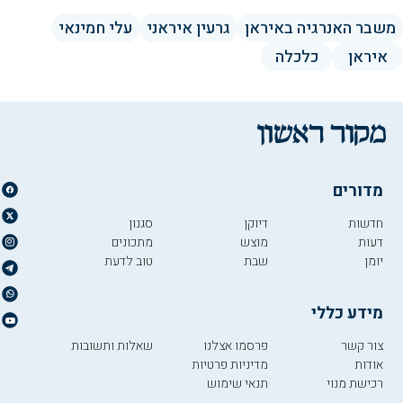
משבר האנרגיה באיראן
גרעין איראני
עלי חמינאי
איראן
כלכלה
מדורים
חדשות
דיוקן
סגנון
דעות
מוצש
מתכונים
יומן
שבת
טוב לדעת
מידע כללי
צור קשר
פרסמו אצלנו
שאלות ותשובות
אודות
מדיניות פרטיות
רכישת מנוי
תנאי שימוש