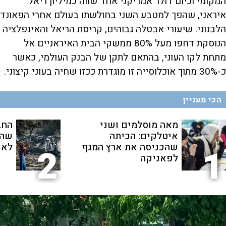
המקומי וכיום דולר אמריקני אחד שווה כמיליון ריאל
איראני, שהפך למטבע השני בחולשתו בעולם אחרי הפאונד
הלבנוני. שיעורי אבטלה גבוהים, קריסת הריאל והאינפלציה
הנוסקת דחפו מעל 80% ממשקי הבית האיראניים אל
מתחת לקו העוני, בהתאם לתקן של הבנק העולמי, כאשר
כ-30% מתוך אוכלוסייה זו מוגדרת ככזו שחיה בעוני קיצוני.
הכי מעניין
מאה מוסלמים ושני
החב
איטלקים: הכיתה
שהת
שהכניסה את ארץ המגף
לאנ
2
1
לפאניקה