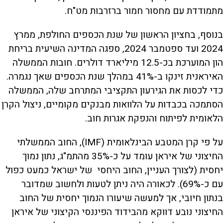
מתמודדת עם מחסור חמור ברזרבות מט"ח.
בנוסף, בחציון הראשון של שנת הכספים החולפת, ממרץ
2024 ועד ספטמבר 2024, ספגה המדינה השיעית בריחת
הון המוערכת בכ-12.5 מיליארד דולרים. חובות הממשלה
האיראנית זינקו ב-41% במהלך שנת הכספים שאך נגמרה.
כדי לכסות את הגירעון התקציבי המתרחב שלה, הממשלה
הסתמכה בכבדות על הלוואות מבנקים מקומיים, ניצול הקרן
הלאומית לפיתוח והנפקת אגרות חוב.
על פי קרן המטבע הבינלאומית (IMF), החוב הממשלתי
החיצוני של איראן עומד על כ-35% מהתמ"ג, נתון נמוך
יחסית (לצורך העניין, החוב היחסי של ישראל כמעט כפול
עם כ-69%). לכאורה היה ניתן לטעות ולחשוב שמדובר
בנתון חיובי, אך למעשה שיעורו הנמוך יחסית של החוב
החיצוני נובע דווקא מהבידוד הפיננסי הקיצוני של איראן