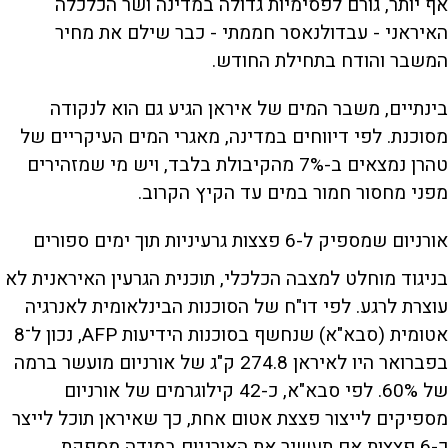
אף יותר, גורם לפסימיות גדולה במדינה ושר הכלכלה
האיראני - עבדולנאסר חממתי - כבר שילם את מחיר
המשבר והודח בתחילת החודש.
בינתיים, משבר המים של איראן הגיע גם הוא לנקודה
מסוכנת. לפי דיווחים במדינה, מאגרי המים העיקריים של
טהרן נמצאים ב-7% מהקיבולת בלבד, ויש מי שמזהירים
מפני מחסור חמור במים עד הקיץ הקרוב.
אורניום שמספיק ל-6 פצצות גרעיניות תוך ימים ספורים
בניגוד מוחלט למצבה הכלכלי, תוכנית הגרעין האיראנית לא
עוצרת לרגע. לפי דו"ח של הסוכנות הבינלאומית לאנרגיה
אטומית (סבא"א) שנחשף בסוכנות הידיעות AFP, נכון ל־8
בפברואר היו לאיראן 274.8 ק"ג של אורניום מועשר ברמה
של 60%. לפי סבא"א, כ-42 קילוגרמים של אורניום
מספיקים לייצור פצצת אטום אחת, כך שאיראן תוכל לייצר
כ-6 פצצות אם תעשיר את האורניום במידה מספקת.