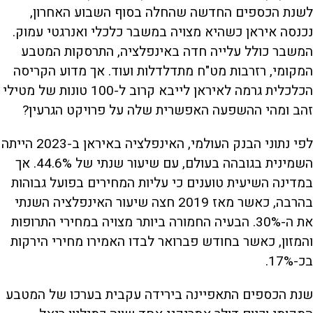
לשנת הכספים החדשה שהחלה בסוף השבוע האחרון,
נכנסה איראן כשהיא מצויה במשבר כלכלי ואנרגטי עמוק.
המשבר כולל עלייה חדה באינפלציה, התרסקות המטבע
המקומי, רזרבות מט"ח מתדלדלות ועוד. אך מדוע הקריסה
הכלכלית גרמה לאיראן לייבא קרוב ל-100 טונות של מטילי
זהב ומהי ההשפעה האפשרית שלה על פרויקט הגרעין?
לפי נתוני הבנק העולמי, האינפלציה באיראן ב-2023 הייתה
השמינית בגובהה בעולם, עם שיעור שנתי של 44.6%. אך
במדינה השיעית טוענים כי עליות המחירים בפועל גבוהות
בהרבה, כאשר מאז 2019 חצה שיעור האינפלציה השנתי
את ה-30%. הבעיה החמורה ביותר מצויה במחירי התרופות
והמזון, כאשר בחודש פברואר לבדו האמירו מחירי הירקות
בכ-17%.
שנת הכספים התאפיינה בירידה עקבית בערכו של המטבע