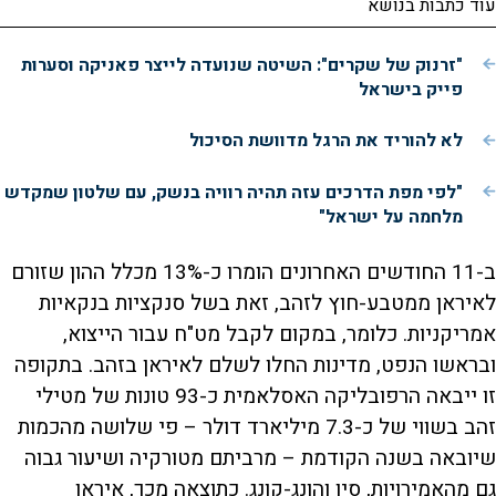
עוד כתבות בנושא
"זרנוק של שקרים": השיטה שנועדה לייצר פאניקה וסערות
פייק בישראל
לא להוריד את הרגל מדוושת הסיכול
"לפי מפת הדרכים עזה תהיה רוויה בנשק, עם שלטון שמקדש
מלחמה על ישראל"
ב-11 החודשים האחרונים הומרו כ-13% מכלל ההון שזורם
לאיראן ממטבע-חוץ לזהב, זאת בשל סנקציות בנקאיות
אמריקניות. כלומר, במקום לקבל מט"ח עבור הייצוא,
ובראשו הנפט, מדינות החלו לשלם לאיראן בזהב. בתקופה
זו ייבאה הרפובליקה האסלאמית כ-93 טונות של מטילי
זהב בשווי של כ-7.3 מיליארד דולר – פי שלושה מהכמות
שיובאה בשנה הקודמת – מרביתם מטורקיה ושיעור גבוה
גם מהאמירויות, סין והונג-קונג. כתוצאה מכך, איראן