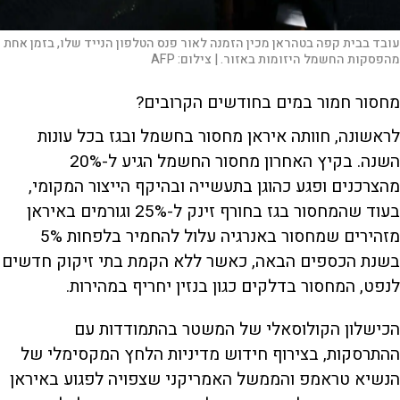
עובד בבית קפה בטהראן מכין הזמנה לאור פנס הטלפון הנייד שלו, בזמן אחת
מהפסקות החשמל היזומות באזור. |
צילום:
AFP
מחסור חמור במים בחודשים הקרובים?
לראשונה, חוותה איראן מחסור בחשמל ובגז בכל עונות
השנה. בקיץ האחרון מחסור החשמל הגיע ל-20%
מהצרכנים ופגע כהוגן בתעשייה ובהיקף הייצור המקומי,
בעוד שהמחסור בגז בחורף זינק ל-25% וגורמים באיראן
מזהירים שמחסור באנרגיה עלול להחמיר בלפחות 5%
בשנת הכספים הבאה, כאשר ללא הקמת בתי זיקוק חדשים
לנפט, המחסור בדלקים כגון בנזין יחריף במהירות.
הכישלון הקולוסאלי של המשטר בהתמודדות עם
ההתרסקות, בצירוף חידוש מדיניות הלחץ המקסימלי של
הנשיא טראמפ והממשל האמריקני שצפויה לפגוע באיראן