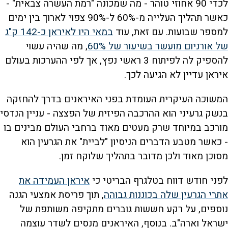
לכדי 90 אחוזי טוהר - מה שמכונה "רמת העשרה צבאית" -
כאשר תהליך העלייה מ-60% ל-90% צפוי לארוך בין ימים
למספר שבועות. עם זאת, עוד
במאי היו לאיראן כ-142 ק"ג
של אורניום מועשר בשיעור של 60%
, מה שהיה עשוי
להספיק לה לפיתוח 3 ראשי נפץ, אך לפי ההערכות בעולם
איראן עדיין לא הגיעה לכך.
המשוכה העיקרית העומדת בפני האיראנים בדרך להחזקה
בנשק גרעיני הוא ההרכבה הפיזית של הפצצה - עניין הנדסי
מורכב במיוחד שרק מעטים מאוד ברחבי העולם מבינים בו
- כאשר מטבע הדברים הניסיון "לביית" את הגרעין הוא
מסוכן מאוד ולכן מדובר בתהליך שלוקח זמן.
לפני חודש דווח בטלגרף הבריטי כי
איראן העמידה את
אתרי הגרעין שלה בכוננות גבוהה
, תוך פריסת אמצעי הגנה
נוספים, על רקע חששות גוברים מתקיפה משותפת של
ישראל וארה"ב. בנוסף, האיראנים מנסים לשדר עוצמה