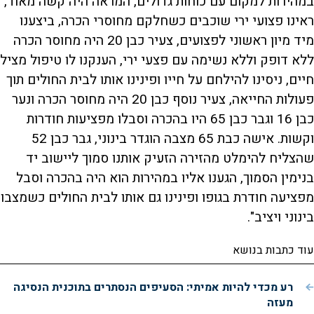
במהירות למקום עם כוחות גדולים, המראה היה קשה מאוד,
ראינו פצועי ירי שוכבים כשחלקם מחוסרי הכרה, ביצענו
מיד מיון ראשוני לפצועים, צעיר כבן 20 היה מחוסר הכרה
ללא דופק וללא נשימה עם פצעי ירי, הענקנו לו טיפול מציל
חיים, ניסינו להילחם על חייו ופינינו אותו לבית החולים תוך
פעולות החייאה, צעיר נוסף כבן 20 היה מחוסר הכרה ונער
כבן 16 וגבר כבן 65 היו בהכרה וסבלו מפציעות חודרות
וקשות. אישה כבת 65 מצבה הוגדר בינוני, גבר כבן 52
שהצליח להימלט מהזירה הזעיק אותנו סמוך ליישוב יד
בנימין הסמוך, הגענו אליו במהירות הוא היה בהכרה וסבל
מפציעה חודרת בגופו ופינינו גם אותו לבית החולים כשמצבו
בינוני ויציב".
עוד כתבות בנושא
רע מכדי להיות אמיתי: הסעיפים הנסתרים בתוכנית הנסיגה
מעזה