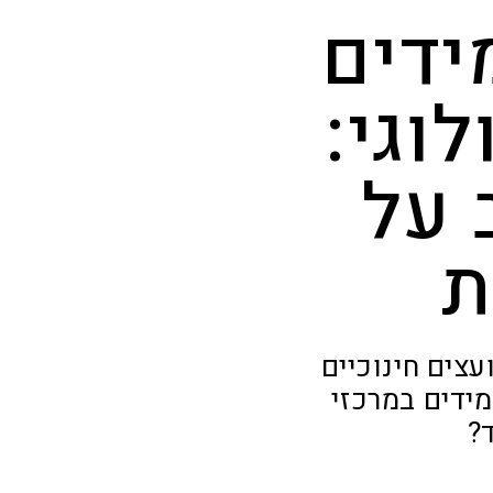
ידים
וגי:
 על
ת
צים חינוכיים
ידים במרכזי
?