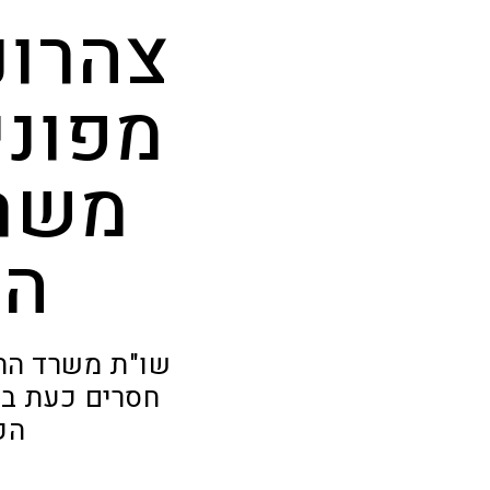
צהרונ
מפוני
משרד
הש
שו"ת משרד החי
חסרים כעת במ
הק