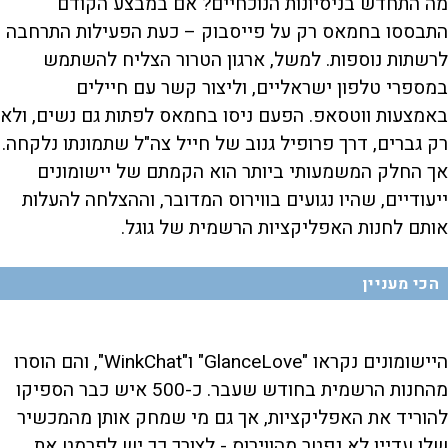
מה התחדש בניסיונות הנוכחיים? אם במבצע הקודם
התבססו בחמאס רק על פייסבוק – כעת הפעילות התרחבה
לרשתות נוספות. למשל, ארגון הטרור הצליח להשתמש
במספרי טלפון ישראליים, וליצור קשר עם חיילים
באמצעות ווטסאפ. הפעם ניסו בחמאס לפתות גם נשים, ולא
רק גברים, דרך פרופיל גנוב של חייל צה"ל שתמונתו נלקחה.
אך החלק המשמעותי ביותר הוא הקמתם של יישומונים
ייעודיים, שהיו נגועים בווירוס המדובר, וההצלחה להעלות
אותם לחנות האפליקציות הרשמית של גוגל.
הכי מעניין
היישומונים נקראו "GlanceLove" ו"WinkChat", והם הוסרו
מהחנות הרשמית בחודש שעבר. כ-500 איש כבר הספיקו
להוריד את האפליקציות, אך גם מי שמחק אותן מהמכשיר
שלו עדיין לא נפטר מהווירוס - לצורך כך יש לפרמט את