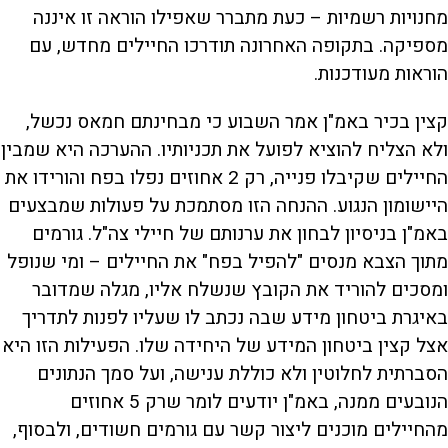
מחנויות רשמיות – כעת מתברר שאפילו הוראה זו איננה
מספיקה. בתקופה האחרונה תודרכו החיילים מחדש, עם
הוראות מעודכנות.
קצין בכיר באמ"ן אמר השבוע כי מבחינתם חמאס נכשל,
ולא הצליח להוציא לפועל את תכניותיו. ההערכה היא שמבין
החיילים שקיבלו פנייה, רק 2 אחוזים נפלו בפח והורידו את
היישומון הנגוע. ההנחה הזו מסתמכת על פעולות שמבצעים
באמ"ן בניסיון לבחון את ערנותם של חיילי צה"ל. גורמים
מתוך הצבא מנסים "להפיל בפח" את החיילים – ומי שנופל
ומסכים להוריד את הקובץ שנשלח אליו, מגלה שמדובר
באיגרת ביטחון מידע שבה נכתב לו שעליו לפנות לתדריך
אצל קצין ביטחון המידע של היחידה שלו. הפעילות הזו היא
הסברתית לחלוטין ולא כוללת ענישה, ועל סמך הנתונים
הנובעים ממנה, באמ"ן יודעים לומר שרק 5 אחוזים
מהחיילים מוכנים ליצור קשר עם גורמים חשודים, ולבסוף,