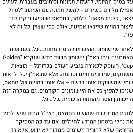
על בסיס יומיומי, להעלות תמונות וכיתובים בעברית, לעתים
אפילו מלווים בשירים - למשל תמונה עם הכיתוב "לטיול
יצאנו, כלנית מצאנו". כלומר, בחמאס השקיעו וחקרו כדי
ליצור דמויות שייראו אמינות, אולם כפי שצוין, כל זה לא
עזר.
לאחר שיישומוני ההיכרויות הוסרו מחנות גוגל, בשבועות
האחרונים זיהו באמ"ן יישומון חשוד חדש שנקרא "Golden
Cup", העוסק לכאורה בגביע העולם בכדורגל – תוצאות
משחקים, שידורים חיים וכדומה. אלא שבאמ"ן יכלו לראות
שמי שמשווקים אותו ברשת – אלו אותן דמויות של חמאס,
שניסו להפיץ גם את היישומונים הקודמים. גם במקרה הזה
היישומון הוסר מהחנות הרשמית של גוגל.
לנוכח החידושים שהושגו בחמאס, בצה"ל הבינו שיש לרענן
את נהלי ביטחון המידע לחיילים. אם עד כה הספיקה
ההוראה שלא להוריד יישומים ממקור לא ידוע, אלא רק