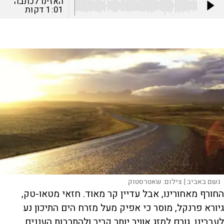
האזינו לכתבה
1:01
דקות
גשם באביב |
צילום:
שאטרסטוק
החורף מאחורינו, אבל עדיין קר מאוד. חזאי מטאו-טק,
גיורא פרנקל, מוסר כי אפיק מעל מזרח הים התיכון נע
לעברינו, גורם למזג אוויר יותר קריר ולהתרבות העננים.