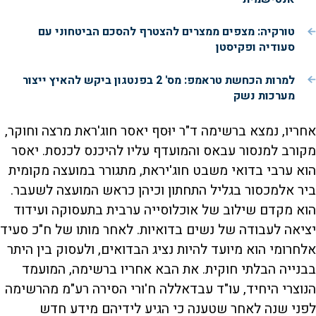
טורקיה: מצפים ממצרים להצטרף להסכם הביטחוני עם
סעודיה ופקיסטן
למרות הכחשת טראמפ: מס' 2 בפנטגון ביקש להאיץ ייצור
מערכות נשק
אחריו, נמצא ברשימה ד"ר יוּסף יאסר חוג'ראת מרצה וחוקר,
מקורב למנסור עבאס והמועדף עליו להיכנס לכנסת. יאסר
הוא ערבי בדואי משבט חוג'יראת, מתגורר במועצה מקומית
ביר אלמכסור בגליל התחתון וכיהן כראש המועצה לשעבר.
הוא מקדם שילוב של אוכלוסייה ערבית בתעסוקה ועידוד
יציאה לעבודה של נשים בדואיות. לאחר מותו של ח"כ סעיד
אלחרומי הוא מיועד להיות נציג הבדואים, ולעסוק בין היתר
בבנייה הבלתי חוקית. את הבא אחריו ברשימה, המועמד
הנוצרי היחיד, עו"ד עבדאללה ח'ורי הסירה רע"מ מהרשימה
לפני שנה לאחר שטענה כי הגיע לידיהם מידע חדש