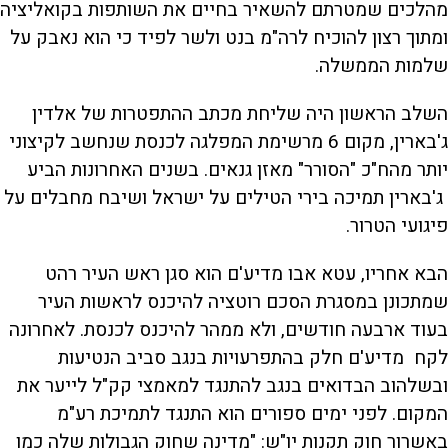
מהלכים שמטרתם להשאיר בחיים את השותפות בקואליציה
ומתוך רצון להוכיח לרה"מ בנט ולשר לפיד כי הוא נאבק על
שלמות הממשלה.
השלב הראשון היה שליחת מכתב ההתפטרות של אלדין
ג'בארין, מקום 6 מרשימת המפלגה לכנסת שנחשב לקיצוני
יותר מהח"כ "הסורר" מאזן גנאים. בשנים האחרונות הביע
ג'בארין תמיכה בירי הטילים על ישראל ושיבח מחבלים על
פיגועי הטרור.
הבא אחריו, עטא אבו מדיע'ם הוא סגן ראש העיר רהט
שמתכונן במסגרת הסכם רוטציה להיכנס לראשות העיר
בעוד ארבעה חודשים, ולא ממהר להיכנס לכנסת. לאחרונה
לקח מדיע'ם חלק בהתפרעויות בנגב סביב הנטיעות
ובשלהוב הבדואים בנגב להתנגד למאמצי קק"ל לייער את
המקום. לפני ימים ספורים הוא התנגד לתמיכת רע"מ
באשרור חוק תקנות יו"ש: "מדינה שחוק הגבולות שלה כמו