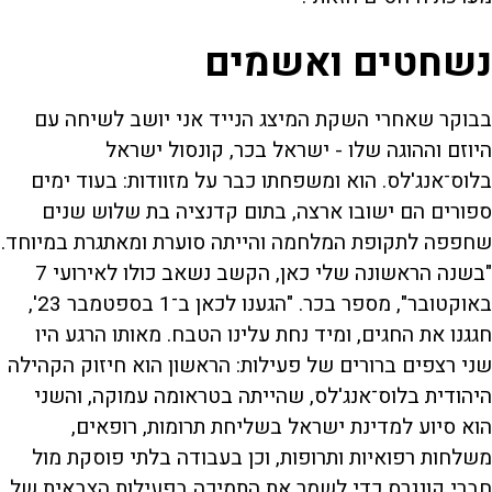
נשחטים ואשמים
בבוקר שאחרי השקת המיצג הנייד אני יושב לשיחה עם
היוזם וההוגה שלו - ישראל בכר, קונסול ישראל
בלוס־אנג'לס. הוא ומשפחתו כבר על מזוודות: בעוד ימים
ספורים הם ישובו ארצה, בתום קדנציה בת שלוש שנים
שחפפה לתקופת המלחמה והייתה סוערת ומאתגרת במיוחד.
"בשנה הראשונה שלי כאן, הקשב נשאב כולו לאירועי 7
באוקטובר", מספר בכר. "הגענו לכאן ב־1 בספטמבר 23',
חגגנו את החגים, ומיד נחת עלינו הטבח. מאותו הרגע היו
שני רצפים ברורים של פעילות: הראשון הוא חיזוק הקהילה
היהודית בלוס־אנג'לס, שהייתה בטראומה עמוקה, והשני
הוא סיוע למדינת ישראל בשליחת תרומות, רופאים,
משלחות רפואיות ותרופות, וכן בעבודה בלתי פוסקת מול
חברי קונגרס כדי לשמר את התמיכה בפעילות הצבאית של