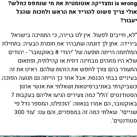
is wrong ומצדיקה אוטומטית את מי שנתפס כחלש?
אולי צריך פשוט להוריד את הראש ולחכות שהגל
יעבור?
"לא, חייבים לפעול. אין לנו ברירה, כי התמיכה בישראל
בירידה. אתן לך דוגמה שתבהיר את חומרת הבעיה: בתחילת
המלחמה הייתה תופעה של 'יהודי 8 באוקטובר' - יהודים
שלא היו מזוהים מבחינה דתית או קהילתית, ופתאום
התעורר בהם צורך לחפש את הזהות שלהם. ראינו את זה
בעיניים בבתי הכנסת. אבל אחר כך הייתה גם תנועה הפוכה.
כשביקרתי באוניברסיטאות ושאלתי את אנשי ארגון
הסטודנטים 'הלל' כמה צעירים הגיעו אליהם בעקבות 7
באוקטובר, הם אמרו בגאווה: 'הוכפלנו, המספר גדל פי
שניים!'. שאלתי כמה זה במספרים, והם ענו: 'עוד 300
סטודנטים'.