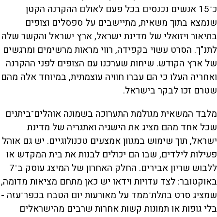
כ־15 אנשים נכנסים בכל פעם לאולם ההקרנה הקטן
שנמצא בתוך משאית, מתיישבים על ספסלים וצופים
בתיאור ויזואלי של מדינת ישראל, ארץ ישראל והקשר שלה
לתנ"ך. הסרט עשוי בקפידה, רווי מראות מרשימים ומרגשים
של ארץ הקודש. שיחות שערכנו עם הצופים לפני ההקרנה
ואחריה העלו כי הם עברו חוויה עוצמתית, במיוחד אלה מהם
שטרם זכו לבקר בישראל.
מלבד המשאית מגולמת התערוכה בשמונה אוהלים־ביתנים
שכל אחד מהם מציג את הישגיה ואתגריה של מדינת
ישראל, תוך שימוש במגוון אמצעים טכנולוגיים. יש גם אוהל
פעילות לילדים, שבו הם יכולים לבנות את בית המקדש או
ללבוש שריון אבירים. החלק האחרון של המיצג עוסק ב־7
באוקטובר: לצד עדויות וידאו יש כאן מתחם מציאות מדומה,
שמציג סרט בתלת־ממד על מאורעות יום הטבח בכפר־עזה -
בלי גופות או תמונות קשות אחרות שרבים מהישראלים