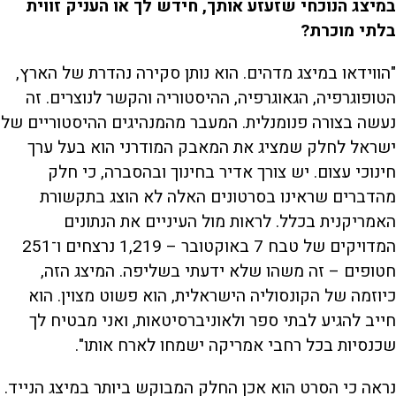
במיצג הנוכחי שזעזע אותך, חידש לך או העניק זווית
בלתי מוכרת?
"הווידאו במיצג מדהים. הוא נותן סקירה נהדרת של הארץ,
הטופוגרפיה, הגאוגרפיה, ההיסטוריה והקשר לנוצרים. זה
נעשה בצורה פנומנלית. המעבר מהמנהיגים ההיסטוריים של
ישראל לחלק שמציג את המאבק המודרני הוא בעל ערך
חינוכי עצום. יש צורך אדיר בחינוך ובהסברה, כי חלק
מהדברים שראינו בסרטונים האלה לא הוצג בתקשורת
האמריקנית בכלל. לראות מול העיניים את הנתונים
המדויקים של טבח 7 באוקטובר – 1,219 נרצחים ו־251
חטופים – זה משהו שלא ידעתי בשליפה. המיצג הזה,
כיוזמה של הקונסוליה הישראלית, הוא פשוט מצוין. הוא
חייב להגיע לבתי ספר ולאוניברסיטאות, ואני מבטיח לך
שכנסיות בכל רחבי אמריקה ישמחו לארח אותו".
נראה כי הסרט הוא אכן החלק המבוקש ביותר במיצג הנייד.