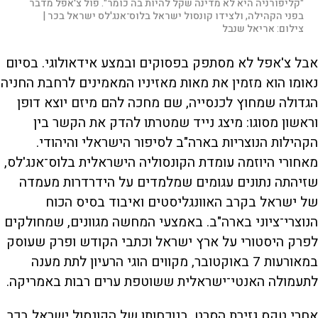
"קליפורניה היא לא מדינה שקל להיות בה כומר". פול צ'אפל מדבר
בפני הקהילה, ולצידו קונסול ישראל בלוס־אנג'לס ישראל בכר |
צילום:
אריאל שנבל
אבל צ'אפל לא מסתפק בפסוקים ובמצע אידאולוגי. בסיום
נאומו הוא מזמין את מאות מאזיניו המאמינים לרחבת החניה
הגדולה שמחוץ לכנסייה, שם מחכה להם מיזם יוצא דופן
וראשון מסוגו: מיצג נייד שמטרתו להדק את הקשר בין
הקהילות הנוצריות בארה"ב לסיפור הישראלי והיהודי.
מאחורי היוזמה עומדת הקונסוליה הישראלית בלוס־אנג'לס,
שזיהתה נתונים עגומים שמלמדים על הידרדרות מעמדה
של ישראל בקרב האוונגליסטים ואיבוד בסיס הכוח
הנוצרי־ציוני בארה"ב. באמצעי המחשה מגוונים, שמחולקים
לפרק היסטורי על ארץ ישראל וכתבי הקודש ופרק שעוסק
במאורעות 7 באוקטובר, מקווים הוגי הרעיון לתת מענה
לתעמולה האנטי־ישראלית ששוטפת ערים רבות באמריקה.
אחרי טקס גזירת הסרט, בנוכחותו של הקונסול ישראל בכר,