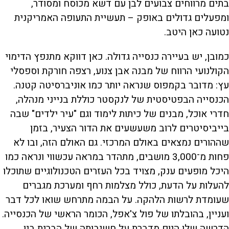
בתים מרווחים צבועים לבן עם דשא מכוסח ומסודר,
ומפעלים גדולים באופק – תעשיית התעופה האמריקנית
נטועה כאן היטב.
כמובן, יש בעיירה כנסייה גדולה. כאן דווקא מתנפץ הדימוי
הקולנועי הרווח של מבנה אבן צנוע, רצפה חורקת וספסלי
עץ: מדובר בקמפוס שנראה יותר כמו אוניברסיטה קטנה.
הכנסייה הבפטיסטית של לנקסטר כוללת בנייני מנהלה,
חדרי אוכל, מבנים של כיתות לימוד וגם "עיר ילדים" שבה
בייביסיטרים לרוב משעשעים את הדור הצעיר, בזמן
שההורים נמצאים באולם המרכזי. גם האולם הזה, ובו לא
פחות מ־3,000 מושבים, מתהדר במראה עכשווי ונראה כמו
היכל מופעים ענק, מצויד בכל העזרים הטכנולוגיים שתוכלו
להעלות על הדעת, כולל מצלמות רחף ומערכת מגברים
שעומדת לרשות הלהקה. על הבמה מתרחש שואו לכל דבר
ועניין, בהובלתו של פול צ'אפל, הכומר הראשי של הכנסייה.
הדרשה שלו היום מדברת על חשיבותה של הברית בין