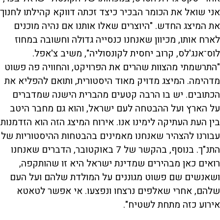
אני שואל את הכומר הבכיר כיצד זכתה דווקא קהילתו לחנוך
את המיצג החדש. "היוצרים שאלו אותנו אם נהיה מוכנים
לארח אותו, מכיוון שאנחנו כנסייה גדולה וחשובה במחוז
לוס־אנג'לס, קרוב יחסית לקונסוליה", משיב צ'אפל.
"התרשמתי מהצוות שהרים את הפרויקט, והחוויה פה פשוט
מדהימה. המיצג מדויק מאוד היסטורית, ותואם להפליא את
הכתובים. יש בו הרבה קטעים מהברית הישנה שמדברים
על הארץ ועל ההבטחה לעם ישראל, והוא גם מחבר היטב
בין העת העתיקה לימינו אנו. אירוח המיצג הזה הוא הזדמנות
עבורנו להצהיר שאנחנו מאמינים בהבטחות ההיסטוריות של
התנ"ך. בנוסף, בהקשר של 7 באוקטובר, הדברים שאנחנו
רואים כאן מבהירים שמדינת ישראל היא זו שהותקפה,
ושאנשים שם פשוט מגוננים על המולדת שלהם ועל העם
שלהם, אחרי שאלפים נרצחו ונפצעו. אי אפשר לטאטא
אירוע כזה מתחת לשטיח".