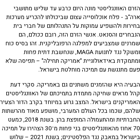
הזרם האוונגליסטי מונה היום כרבע עד שליש מתושבי
ארה"ב - פלח אוכלוסייה עצום שביכולתו להכריע מערכות
בחירות ולהשפיע עמוקות על התנהלותם של חברי בית
הנבחרים והסנאט. אנשי הזרם הזה, רובם ככולם, הם
שמרנים שמצביעים למפלגה הרפובליקנית. זהו בסיס כוח
ומשקל נגד לתנועת MAGA, שנחשבת דתית פחות
ומתמקדת באידאולוגיית "אמריקה תחילה" – תפיסה שלא
פעם מתנגשת עם תמיכה מוחלטת בישראל.
הבעיה היא שהזמנים משתנים גם באמריקה. סקרי דעת
קהל מראים שחיקה מתמדת בתמיכתם של האוונגליסטים
האמריקנים בישראל. המצב גרוע במיוחד בקרב הדור הצעיר
שלהם, שכמו בכל העולם המערבי, מושפע מאוד מהרשתות
החברתיות ומהתעמולה המופצת בהן. בשנת 2018, כמעט
70 אחוז מהאוונגליסטים בני פחות מ־30 הצהירו על תמיכה
בישראל במאבק נגד הפלסטינים; בשנת 2021 – שלוש