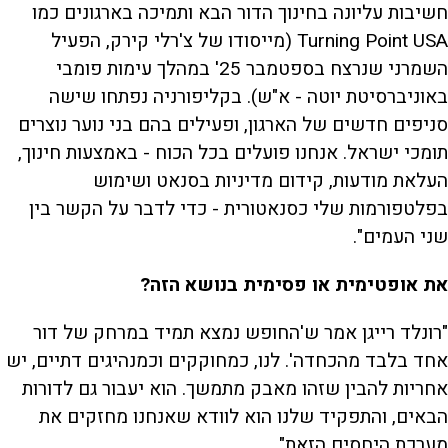
חשיבות עליונה בחינוך הדור הבא ותמיכה בארגונים כמו
Turning Point USA (מייסודו של צ'רלי קירק, הפעיל
השמרני שנרצח בספטמבר 25' במהלך עימות פומבי
באוניברסיטת יוטה - א"ש). בקליפורניה נפתחו שישה
סניפים חדשים של הארגון, ופעילים בהם בני נוער נוצרים
תומכי ישראל. אנחנו פועלים בכל הכוח - באמצעות חינוך,
העלאת מודעות, קידום מדיניות בסנאט ושימוש
בפלטפורמות שלי כסנאטורית - כדי לדבר על הקשר בין
שני העמים".
את אופטימית או פסימית בנושא הזה?
"רונלד רייגן אמר ש'החופש נמצא תמיד במרחק של דור
אחד בלבד מהכחדה'. לנו, כמחוקקים וכמנהיגים דתיים, יש
אחריות להבין שזהו מאבק מתמשך. הוא יעבור גם לדורות
הבאים, והתפקיד שלנו הוא לוודא שאנחנו מחזקים את
מערכת היחסים הזאת".