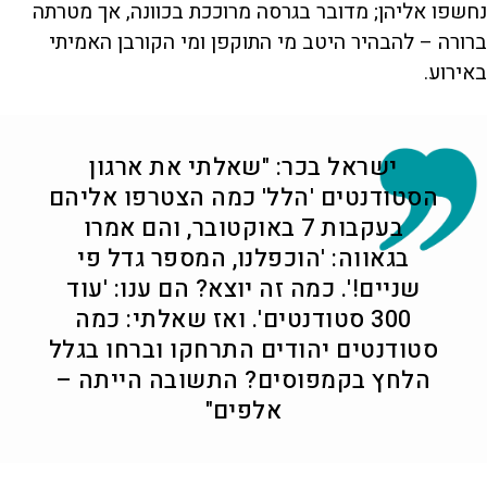
נחשפו אליהן; מדובר בגרסה מרוככת בכוונה, אך מטרתה
ברורה – להבהיר היטב מי התוקפן ומי הקורבן האמיתי
באירוע.
ישראל בכר: "שאלתי את ארגון
הסטודנטים 'הלל' כמה הצטרפו אליהם
בעקבות 7 באוקטובר, והם אמרו
בגאווה: 'הוכפלנו, המספר גדל פי
שניים!'. כמה זה יוצא? הם ענו: 'עוד
300 סטודנטים'. ואז שאלתי: כמה
סטודנטים יהודים התרחקו וברחו בגלל
הלחץ בקמפוסים? התשובה הייתה –
אלפים"