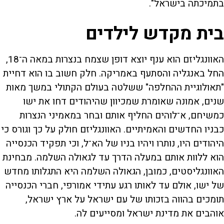
בתמיכתה בישראל".
בית מקדש לילדים
האוונגליזם הוא ענף יוצא דופן שצמח בנצרות במאה ה־18,
החל באנגליה והסתעף באמריקה. חלק חשוב בו הוא דחיית
"תאולוגיית ההחלפה" ששלטה בעולם הקתולי במשך מאות
שנים, אמונה שאומרת שמכיוון שהיהודים דחו את ישו
כמשיחם, א־לוהים החליף אותם ובחר במאמיני הנצרות
כבניו החדשים והאמיתיים. האוונגליזם חולק על כך וגורס כי
היהודים היו, נותרו ויהיו בניו של הא־ל, וכי תפקיד הכנסייה
הוא ללוות אותם במעלה הדרך עד לגאולה השלמה. מבחינת
האוונגליסטים, כמובן, הגאולה השלמה היא התגלותו מחדש
של ישו, אולם עד לאותו רגע עתידי אמורפי, חברי הכנסייה
תומכים בהווה בזכותו של עם ישראל על ארץ ישראל,
אוהבים את מדינת ישראל ומסייעים לה.