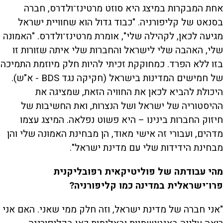
אחת המבקרות במיצג היא סוזט מרטינז־ולדרס, חברה
בסנאט של קליפורניה. "כבוד גדול הוא שחוויית ישראל
מגיעה לכאן, לקהילה שלי", אומרת מרטינז־ולדרס. "האמונה
שלי, האהבה שלי לישראל והחברות שלי איתה שזורות זו
בזו ללא הפרד. כמחוקקת זכיתי להיות חלק מיוזמת התמיכה
של חמישים המדינות בישראל (חקיקה נגד BDS - א"ש).
היכולת להביא לכאן את החוויה הזאת, שמציגה את
ההיסטוריה של ישראל ושל הנצרות, ואת החשיבות של
חיזוק החברות בינינו – היא פשוט נפלאה. המיצג עצמו
מדהים, ועבורי זה אישי מאוד, הן מבחינת האמונה שלי והן
מבחינת הידידות שלי עם מדינת ישראל".
מהי עבודתה של פוליטיקאית רפובליקנית
פרו־ישראלית במדינה כמו קליפורניה?
"אני חברה של מדינת ישראל, וזה חלק ממי שאני. האם אני