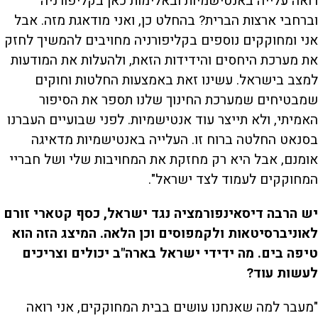
רואה עלייה באנטישמיות ובאלימות כאן בקליפורניה
וברחבי ארצות הברית? בהחלט כן, ואני מודאגת מזה. אבל
אני ומחוקקים נוספים בקליפורניה מחויבים להמשיך לחזק
את מערכת היחסים והידידות הזאת, ולהעלות את המודעות
למצב בישראל. עשינו זאת באמצעות החלטות וחוקים
שמבטיחים שמערכת החינוך שלנו תספר את הסיפור
האמיתי, ולא תייצר עוד אנטישמיות. לפני שבועיים העברנו
בסנאט החלטה ברוח זו. העלייה באנטישמיות מדאיגה
אומנם, אבל היא רק מחזקת את המחויבות שלי ושל חבריי
המחוקקים לעמוד לצד ישראל".
יש הרבה דיסאינפורמציה נגד ישראל, כסף קטארי זורם
לאוניברסיטאות ולקמפוסים וכן הלאה. המיצג הזה הוא
טיפה בים. מה ידידי ישראל בארה"ב יכולים וצריכים
לעשות עוד?
"מעבר למה שאנחנו עושים בבית המחוקקים, אני רואה