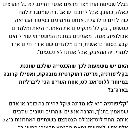
בגלל שטיפת מוח מצד מרצים אנטי־דתיים. לא כל המרצים
כאלה, כמובן, אבל לרובם יש אג'נדה שמנוגדת למה
שהילדים גדלו עליו. אנחנו מאמינים בסיפור הבריאה
כפשוטו, ובקולג' מתקיפים את האמונה הזאת ומלמדים
אבולוציה. אנחנו מאמינים במבנה המשפחתי שא־לוהים
קבע בספר בראשית, והם מלמדים שם אורח חיים אחר
לגמרי. זה המאבק, אבל אנחנו לא נכנעים".
האם יש משמעות לכך שהכנסייה שלכם שוכנת
בקליפורניה, מדינה דמוקרטית מובהקת, ואפילו קרובה
במיוחד ללוס־אנג'לס, אחת הערים הכי ליברליות
בארה"ב?
"קליפורניה היא לא מדינה שקל להיות בה כומר או אדם
שמאמין בתנ"ך, והרבה אנשים שמרנים וטובים עוזבים
אותה. מחוז לוס־אנג'לס הצטמצם בשנתיים האחרונות ב־52
אלף איש. לאנשים נמאס מקיצוץ תקציבי המשטרה