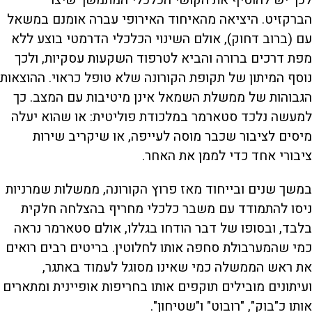
לכך יש להוסיף את הקושי הכלכלי המתמשך שיצר
הברקזיט. היציאה מהאיחוד האירופי עברה אומנם במשאל
עם (ברוב דחוק), אולם השינוי הכלכלי הדרמטי בוצע ללא
מפת דרכים ברורה והביא לטרפוד השקעות עסקיות, ולכך
נוסף המיתון של תקופת הקורונה שלא טופל כראוי. ההוצאות
הגבוהות של ממשלת השמאל אינן מיטיבות עם המצב. כך
למעשה נלכד סטארמר במלכודת פוליטית: או שהוא יעלה
מיסים לציבור שכבר מוסה לעייפה, או שיקריב שירות
ציבורי אחד כדי לממן את האחר.
במשך שנים ובייחוד מאז פרוץ הקורונה, ממשלות שמרניות
ניסו להתמודד עם משבר כלכלי מחריף בהצלחה חלקית
בלבד, ובסופו של דבר הודחו בגללו, אולם סטארמר נראה
כמי שהמערבולת סחפה אותו לחלוטין. בריטים רבים רואים
את ראש הממשלה כמי שאינו מסוגל לעמוד באתגר,
ועיתונים מובילים תוקפים אותו בחריפות אופיינית ומתארים
אותו כ"בוק", "רובוט" ו"שטיחון".