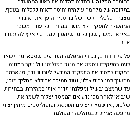
בחומרה מפלגה שתחליט להדיח את ראש הממשלה
בתקופה של מלחמה עולמית וחוסר ודאות כלכלית. בנוסף,
מצבה הכלכלי הקשה של בריטניה הופך את ראשות
הממשלה לתפקיד לא מושך במיוחד כל עוד המשבר
באיראן נמשך, שכן כל מי שיהפוך למנהיג ייאלץ להתמודד
איתו.
על פי דיווחים, בכירי המפלגה מעדיפים שסטארמר יישאר
כעת בתפקידו ויספוג את הנזק הפוליטי של יוקר המחיה
במקום למסור את התפקיד המורעל ליורשו. וכך, סטארמר
ממשיך כמו ברווז צולע, נטול תמיכה אך ללא מחליף מוכן,
עד שהמצב יבשיל ומפלגתו תדיח אותו במהירות. בבחירות
שיבואו לאחר מכן נדע אם הממסד יצליח לשמר את
שלטונו, או שמא קיצונים משמאל ופופוליסטים מימין יציתו
מהפכה אמיתית בממלכה המפולגת.