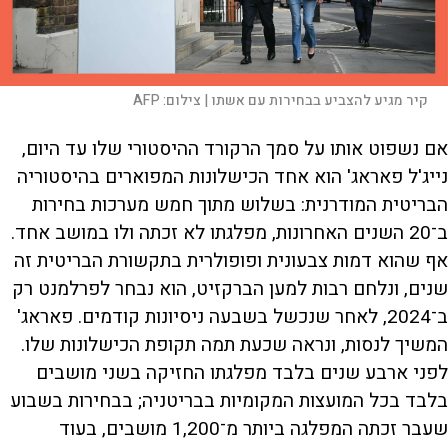
קיר מגיע להצביע בבחירות עם אשתו |
צילום:
AFP
אם נשפוט אותו על סמך הרקורד ההיסטורי שלו עד היום,
נייג'ל פאראג' הוא אחד הכישלונות המפוארים בהיסטוריה
הבריטית המודרנית: בשלוש מתוך חמש מערכות בחירות
ב־20 השנים האחרונות, מפלגתו לא זכתה ולו במושב אחד.
אף שהוא דמות צבעונית ופופולרית בתקשורת הבריטית זה
שנים, ונלחם רבות למען הברקזיט, הוא נבחר לפרלמנט רק
ב־2024, לאחר שנכשל בשבעה ניסיונות קודמים. פאראג'
המשיך לנסות, ונראה שכעת תמה תקופת הכישלונות שלו.
לפני ארבע שנים בלבד מפלגתו החזיקה בשני מושבים
בלבד בכל המועצות המקומיות בבריטניה; בבחירות בשבוע
שעבר זכתה המפלגה ביותר מ־1,200 מושבים, בעוד