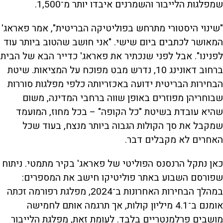
שמפלגות הלייבור והשמרנים איבדו יותר מ־1,500.
"שינוי היסטורי מתרחש בפוליטיקה הבריטית", אמר פאראג'
המאושר לכתבים ביום שישי. "אני חושב שהטוב ביותר עוד
לפנינו". אבל לפני שנכתיר את פאראג' כדייר הבא של הבית
ברחוב דאונינג 10, נדרש מבט מפוכח על המציאות. שיטת
הבחירות הבריטית ידועה באכזריותה כלפי מפלגות סוררות
שבוחריהן מפוזרים באופן שווה ברחבי המדינה, משום
שהיא עובדת בשיטת "כל הקופה" – בכל מחוז, המועמד
שמקבל את סך הקולות הגבוה ביותר מנצח, בעוד שכל
האחרים לא מקבלים דבר.
כאן נתקל הרנסנס הפוליטי של פאראג' בקיר מתמטי. ניתוח
שפורסם השבוע באתר פוליטיקו חישב את המספרים:
במהלך הבחירות האחרונות ב־2024, מפלגת רפורמה זכתה
אומנם ב־4.1 מיליון קולות, אך תרגמה אותם לחמישה
מושבים פרלמנטריים בלבד. לעומת זאת, מפלגת הלייבור