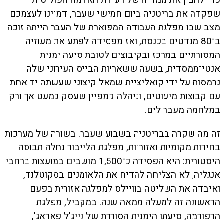
שפקדה את בריטניה ביום חמישי שעבר, דמיינו לעצמכם
מצב שבו מפלגת העבודה המפוארת של העבר הייתה זוכה
ב־80 מנדטים בכנסת, ואז מפסידה לפתע את מעוזיה
המסורתיים במרכז ובקיבוצים לטובת סיעה ימנית
אנטי־ממסדית, בשעה ששאריות הבייס העירוני שלה
נרמסות על ידי קואליציית שמאל קיצוני שעשתה יד אחת
עם קבוצות מיעוטים, וניהלה קמפיין שעסק כמעט אך ורק
במלחמה מעבר לים.
זה מה שקרה בבריטניה בשבוע שעבר. בשורה של מערכות
בחירות מקומיות ואזוריות, מפלגת הלייבור נחלה תבוסה
היסטורית: היא הפסידה כ־1,500 מושבים במועצות ברחבי
אנגליה, לא הצליחה להדיח את הלאומנים בסקוטלנד,
ואיבדה את השליטה בוויילס למפלגה אזורית בפעם
הראשונה זה למעלה ממאה שנה. במקביל, מפלגת
הרפורמה, סיעתו הימנית הסוררת של נייג'ל פאראג',