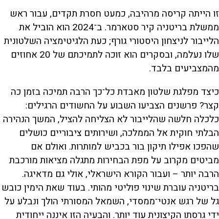
זו הייתה קריסה מרהיבה, כמעט חסרת תקדים, עבור ראש
ממשלת בריטניה קיר סטארמר. ב־2024 הוא הוביל את
הלייבור לניצחון היסטורי גורף; כעת הלגיטימציה השלטונית
שלו נעלמה, ובסקרים הוא זוכה לתמיכתם של 20 אחוזים
מהמצביעים בלבד.
כיצד מפלגת שלטון מאבדת כל־כך הרבה תמיכה בזמן כה
קצר? פרשנים הצביעו השבוע על החשודים הרגילים:
כלכלה חלשה שהלייבור לא הצליחה להציל, המשך הנהירה
הבלתי חוקית אל הממלכה, ושירותים ציבוריים כושלים
שהפכו אפילו תיקון בור בכביש למותרות. ואולם אם
מביטים מקרוב על מפת הבחירות מתגלה מציאות מורכבת
הרבה יותר – ועבור הקורא הישראלי, אולי גם מדאיגה.
בריטניה עוברת שינוי פוליטי מהותי. בעוד שאת הימין כובש
גל של רגש אנטי־ממסדי, השמאל המסורתי הולך ונבלע על
ידי גרסתו הקיצונית עוד יותר. והבעיה הזו איננה ייחודית