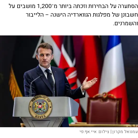
הסתערה על הבחירות וזכתה ביותר מ־1,200 מושבים על
חשבונן של מפלגות הגווארדיה הישנה – הלייבור
והשמרנים.
עמנואל מקרון |
צילום:
איי.אף.פי