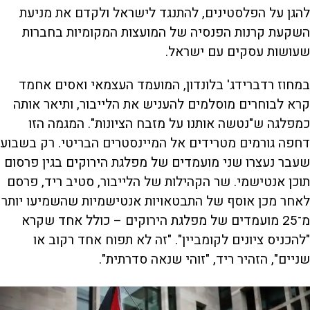
להגן על הפלסטינים, להתנגד לישראל ולקדם את מניעת
השקעת קרנות הפנסיה של המועצות המקומיות בחברות
שעושות עסקים עם ישראל.
במחוז רדברידג' בלונדון, המועמד העצמאי ואסים אחמד
קרא לבוחרים מוסלמים להעניש את הלייבור, ותיאר אותה
כמפלגה ש"נטשה אותנו על מזבח הציונות". המגמה הזו
דחפה גורמים מטרידים אל המיינסטרים הבריטי. רק בשבוע
שעבר נעצרו שני מועמדים של מפלגת הירוקים בגין פרסום
תוכן אנטישמי. שר הקהילות של הלייבור, סטיב ריד, פרסם
לאחר מכן אוסף של התבטאויות אנטישמיות שהשמיעו יותר
מ־25 מועמדים של מפלגת הירוקים – כולל אחד שקרא
"להכניס ציונים לקומביין". "זה לא תפוח אחד רקוב או
שניים", הזהיר ריד, "זוהי שנאה סדרתית".