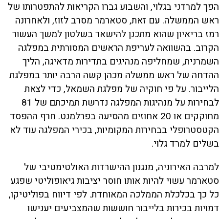
הפך למרדני בגלוי, והשבוע גברו הקריאות להתפטרותו של
ראש הממשלה. עם זאת, סטארמר מסרב לזוז, ולאחרונה
רמז בריאיון שהוא מתכנן להישאר בשלטון למשך העשור
הקרוב. בהשוואה לעריפת הראשים המסורתית במפלגה
השמרנית, שמחליפה מנהיגים בתדירות מדאיגה, הליך
ההדחה של ראש ממשלה מכהן קשה הרבה יותר במפלגת
הלייבור. על פי חוקיה של מפלגת השמאל, כדי לצאת
לבחירות על מנהיגות המפלגה נדרשת תמיכתם של 81
מחוקקים או 20 אחוזים מהסיעה בפרלמנט. חרף ההפסד
הקטסטרופלי בבחירות המקומיות, בכירי המפלגה עוד לא
בשלים למרד גלוי.
למרבה האירוניה, מנגנון ההישרדות האולטימטיבי של
סטארמר עשוי להיות אותו חוסר יציבות גיאופוליטי שפגע
כל כך בכלכלת הממלכה המאוחדת. לפי דיווח בפוליטיקו,
דמויות בכירות בלייבור חוששות שהמצביעים יענישו