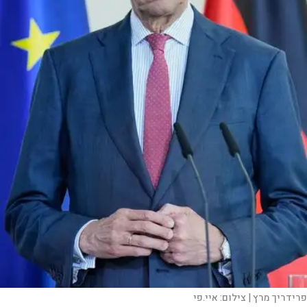
פרידריך מרץ |
צילום:
איי.פי