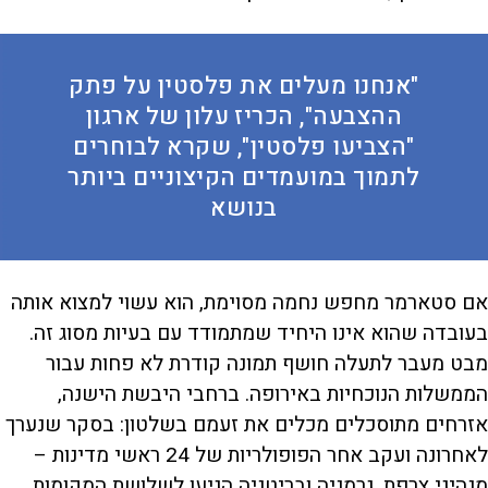
"אנחנו מעלים את פלסטין על פתק
ההצבעה", הכריז עלון של ארגון
"הצביעו פלסטין", שקרא לבוחרים
לתמוך במועמדים הקיצוניים ביותר
בנושא
אם סטארמר מחפש נחמה מסוימת, הוא עשוי למצוא אותה
בעובדה שהוא אינו היחיד שמתמודד עם בעיות מסוג זה.
מבט מעבר לתעלה חושף תמונה קודרת לא פחות עבור
הממשלות הנוכחיות באירופה. ברחבי היבשת הישנה,
אזרחים מתוסכלים מכלים את זעמם בשלטון: בסקר שנערך
לאחרונה ועקב אחר הפופולריות של 24 ראשי מדינות –
מנהיגי צרפת, גרמניה ובריטניה הגיעו לשלושת המקומות