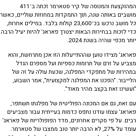
המהוקצעת והמנוסה של קיר סטארמר זכתה ב־411
מושבים באותה שנה, תוך התמקדות במחוזות שוליים, כאשר
כל מושב נרכש בכ־23,600 קולות בלבד. במילים אחרות,
כדי לזכות בבחירות הבאות יצטרך פאראג' להיות יעיל הרבה
יותר מכפי שהיה בשנת 2024.
פאראג' מצידו טוען שההתייעלות הזו אכן מתרחשת, והוא
מצביע על זרם של תרומות כספיות ועל מספרם הגדל
במהירות של מתפקדי המפלגה, שכעת עולה על זה של
הלייבור. "הפכנו את המפלגה למקצועית", אמר השבוע,
"ועשינו זאת בקצב מהיר מאוד".
עם זאת, גם אם המכונה הפוליטית של מפלגתו תשתפר,
פאראג' עצמו עודנו נתפס כדמות בעייתית עבור מצביעים
רבים. על פי סקרים אחרונים, מדד הפופולריות של פאראג'
עומד על 27%, לא הרבה יותר טוב ממצבו של סטארמר.