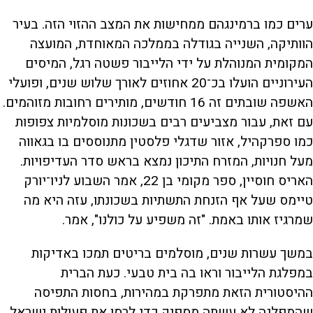
ערים כמו ברמינגהם ממחישות את המצב ההזוי הזה. בעיר
הוותיקה, השנייה בגודלה בממלכה המאוחדת, המועצה
המקומית המנוהלת על ידי הלייבור פשטה רגל, המיסים
העירוניים הועלו בכ־20 אחוזים לאורך שלוש שנים, ופועלי
האשפה שובתים זה 16 חודשים, מותירים רחובות מזוהמים.
עם זאת, עבור מצביעים רבים בשכונות מוסלמיות צפופות
כמו ספרקהיל, אזור שדגלי פלסטין מתנוססים בו בגאווה
מעל חנויות, המזרח התיכון נמצא בראש סדר העדיפויות.
האריס חוסיין, ספר מקומי בן 22, אמר השבוע לניו־יורק
טיימס שעל אף הזנחת התשתיות בשכונתו, עזה היא מה
שמרגיז אותו באמת. "זה משפיע על כולנו", אמר.
במשך עשרות שנים, מוסלמים בריטים תמכו באדיקות
במפלגת הלייבור וראו בה בית טבעי. כעת הברית
ההיסטורית הזאת מתפרקת במהירות, בחסות התפיסה
שהמפלגה לא עשתה מספיק כדי לרסן את פעולות ישראל