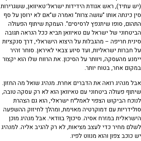
(יש עתיד), ראש אגודת הידידות ישראל־טאיוואן, ששגרירות
סין כינתה אותו "עושה צרות" ואמרה ש"אם לא ירוסן על סף
התהום, סופו שיתנפץ לרסיסים". העמקת שיתוף הפעולה
הביטחוני של ישראל עם טאיוואן תביא ככל הנראה תגובה
סינית חריפה – מהגבלות על היצוא הישראלי, דרך סנקציות
על חברות ישראליות, ועד סיוע צבאי לאיראן. סוחר זהיר
יימנע מהעסקה, ויוותר על הסיכון. את הרווח שלו הוא יקצור
במקום אחר, בטוח יותר.
אבל מנהיג רואה את הדברים אחרת. מנהיג שואל מה החזון.
שיתוף פעולה ביטחוני עם טאיוואן הוא לא רק עסקה טובה,
לנוכח הביקוש הצפוי לאמל״ח ישראלי, הוא גם הצהרת
סולידריות עם דמוקרטיה מאוימת, ומהלך לחיזוק ההשפעה
הישראלית במזרח אסיה. סיכון? בוודאי. אבל מנהיג מוכן
לשלם מחיר כדי לעצב מציאות, לא רק להגיב אליה. למנהיג
יש כוכב צפון והוא מנווט לפיו.