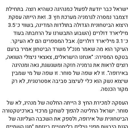
ישראל כבר יודעת לפעול כמנהיגה כשהיא רוצה. בתחילת
דצמבר נמסרה לגרמניה מערכת חץ 3. זאת הייתה עסקת
היצוא הביטחונית הגדולה בתולדות המדינה, בשווי כ־3.5
מיליארד דולרים (השבוע התבשרנו על הרחבתה בעוד
כ־3.1 מיליארד דולרים). אבל המספרים הם לא העיקר.
העיקר הוא מה שאמר מנכ"ל משרד הביטחון אמיר ברעם
בטקס המסירה: "אנחנו הישראלים, צאצאי ניצולי השואה,
רוצים לראות את גרמניה חזקה ומשגשגת, גאה ומנהיגה
באירופה". זו לא שפה של סוחר. זו שפה של מי שמבין
שיצוא נשק הוא כלי לעיצוב סביבה אסטרטגית, לא רק
מקור הכנסה.
העסקה למכירת החץ 3 הייתה החלטה של מנהיג, לא של
סוחר. ישראל החליטה להפוך לשחקן מרכזי בארכיטקטורה
הביטחונית של אירופה, ולספק את השכבה העליונה של
הגנת היבשת מפני טילים בליסטיים ביוזמת "מגן השמיים