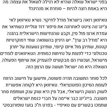
בפני ישראל שאלה שהיא לא רגילה לשאול את עצמה: מה
היא באמת רוצה להיות – סוחרת או מנהיגה?
טאיוואן רואה בישראל מודל לחיקוי. נשיא טאיוואן לאי
צ'ינג־טה ציטט לאחרונה את סיפור דוד וגוליית כשתיאר את
עמדת ארצו מול סין, וקבע שהנחישות הישראלית בהגנה
היא "מודל רב ערך". יש היגיון בהשוואה: שתי דמוקרטיות
קטנות, שתיהן מול איום קיומי, שתיהן נשענות על יתרון
טכנולוגי כדי לפצות על נחיתות כמותית. הטאיוואנים לומדים
מישראל, ועכשיו הם מבקשים להעמיק את שיתוף הפעולה.
השאלה היא מה ישראל תעשה עם הרצון הזה.
לכל סוחר התשובה תהיה פשוטה, ותישען על חישוב הרווח
לעומת הסיכון הפוטנציאלי. טאיוואן היא לקוחה אפשרית
לשוק הנשק הישראלי, אבל סין היא שוק ענק ושותפת סחר
חשובה. בייג'ינג כבר איימה על חברי כנסת ישראלים
שתמכו בקשרים עם טאיפיי - בפרט ח"כ בועז טופורובסקי