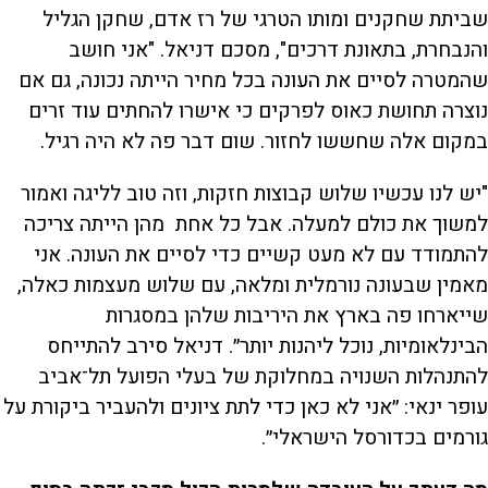
שביתת שחקנים ומותו הטרגי של רז אדם, שחקן הגליל
והנבחרת, בתאונת דרכים", מסכם דניאל. "אני חושב
שהמטרה לסיים את העונה בכל מחיר הייתה נכונה, גם אם
נוצרה תחושת כאוס לפרקים כי אישרו להחתים עוד זרים
במקום אלה שחששו לחזור. שום דבר פה לא היה רגיל.
"יש לנו עכשיו שלוש קבוצות חזקות, וזה טוב לליגה ואמור
למשוך את כולם למעלה. אבל כל אחת מהן הייתה צריכה
להתמודד עם לא מעט קשיים כדי לסיים את העונה. אני
מאמין שבעונה נורמלית ומלאה, עם שלוש מעצמות כאלה,
שייארחו פה בארץ את היריבות שלהן במסגרות
הבינלאומיות, נוכל ליהנות יותר״. דניאל סירב להתייחס
להתנהלות השנויה במחלוקת של בעלי הפועל תל־אביב
עופר ינאי: ״אני לא כאן כדי לתת ציונים ולהעביר ביקורת על
גורמים בכדורסל הישראלי״.