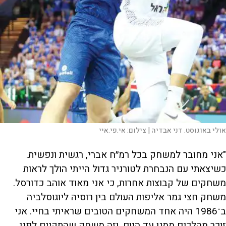
אולי באוגוסט. דני אבדיה |
צילום:
אי.פי.איי
"אני מחובר למשחק בכל רמ״ח אברי, רגשית ונפשית.
כשיצאתי עם הנבחרת לטורניר גדול הייתי הולך לראות
משחקים של קבוצות אחרות, כי אני מאוד אוהב כדורסל.
משחק חצי גמר אליפות העולם בין רוסיה ליוגוסלביה
ב־1986 היה אחד המשחקים הטובים שראיתי בחיי. אני
זוכר מהלכים ממנו עד היום, וזה משחק שהתקיים לפני