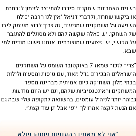
בשנים האחרונות שחקנים סירבו להתייצב לזימון לנבחרת
או ביקשו שחרור, ולדברי דניאל "אין לנו הרבה יכולת
השפעה על השחקנים שמגיעים, זה צריך לבוא מעומק ליבו
של השחקן. יש כאלה שקשה להם ולא מסוגלים להתגבר
על הקושי, יש פצועים שמושבתים. אנחנו פשוט מודים למי
שבא.
"צריך לזכור שמאז 7 באוקטובר העומס על השחקנים
הישראלים הבכירים גדל מאוד, עם טיסות ומסעות ולילות
בבתי מלון. השחיקה כיום אמיתית מבחינת מספר
המשחקים והאינטנסיביות שלהם, וגם יש היום מודעות
גבוהה יותר לניהול עומסים, בהשוואה לתקופה שלי שבה גם
אם הגעת לקצה אמרו לך 'יופי אבל תן עוד קצת'״.
"אני לא מאמין בהענשת שחקן שלא