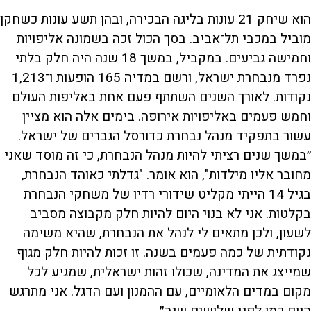
הוא שיחק 21 עונות בליגה הבכירה, ובהן תשע עונות כשחקן
מוביל במכבי תל־אביב. בסך הכול זכה בשמונה אליפויות
וחמישה גביעים. במקביל, במשך 18 שנה היה חלק בלתי
נפרד מנבחרת ישראל, ורשם במדיה 165 הופעות ו־1,213
נקודות. לאורך השנים השתתף פעם אחת באליפות העולם
וחמש פעמים באליפויות אירופה. בימים אלה הוא מציין
עשור בתפקיד מנהל נבחרת כדורסל הגברים של ישראל.
״במשך שנים רציתי להיות מנהל הנבחרת, כי זה מוסד שאני
מחובר אליו מילדות", הוא אומר. "גדלתי כאוהד הנבחרת,
בגיל 14 הייתי מקליט שידורי רדיו של משחקי הנבחרת
בקלטות. אני לא בנוי היום להיות חלק מקבוצה מסביב
לשעון, ולכן מתאים לי לנהל את הנבחרת, שהיא משימה
נקודתית של כמה פעמים בשנה. זו זכות להיות חלק מגוף
שמייצג את המדינה, שכולו זהות ישראלית, שמגיע לכל
מקום במדים הלאומיים, עם ההמנון ועם הדגל. אני מתרגש
היום כמו לפני שלושים שנה״.