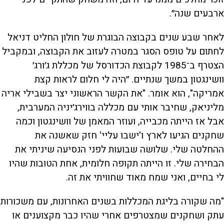
ארבעים שנה״.
לאחר שבע שנים בקבוצה הבוגרת של חולון החליט דניאל
לחתום על טופס הסגר במטרה לעזוב את הקבוצה, ובמקביל
הצטרף ב־1985 לקבוצת הכדורסל של מכללת ג׳ורג׳
וושינגטון במשך שנתיים. ״היה לי חלום לראות קצת
אמריקה", הוא אומר. "את הקשר הראשוני יצר בשבילי אריה
מליניאק, שחיבר אותי עם מכללה בווירג׳יניה המערבית,
אבל אז הייתה מכבייה, ועוזר המאמן של וושינגטון וכמה
שחקנים הגיעו לארץ ו'ישבו עליי' חזק שאשנה את
ההחלטה שלי. שלושה שבועות לפני הנסיעה שיניתי את
הבחירה שלי. זו הייתה תקופה חלומית, אחת הטובות שהיו
לי בחיים, ואני שמח מאוד שחוויתי את זה.
"מה שקורה בליגת המכללות בשנים האחרונות, עם משכורות
עתק ושחקנים שמצטרפים אחרי שהיו כבר מקצוענים או