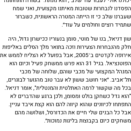
יכולנו אולי לעבור עוד שלב״, הוא מנתח. ״בשורה התחתונה
הפסדנו לנבחרות שטובות מאיתנו מקצועית, ואני שמח
שעברנו שלב כי זו הייתה המטרה הראשונית, כשברור
שתמיד רוצים וחולמים על עוד״.
שון דניאל, בנו של מוטי, סומן בנעוריו ככישרון גדול, היה
חלק מהנבחרות הצעירות וזכה בתואר מלך הסלים באליפות
אירופה לקדטים ב־2005, אבל בפועל לא הצליח לממש את
הפוטנציאל. בגיל 31 הוא פרש ממשחק פעיל וכיום הוא
המנהל המקצועי של מכבי שוהם, שלוחה של מכבי
תל־אביב. ״אני חושב ששון לא עבר טוב מהנוער לבוגרים,
בכל מה שקשור לרמה האתלטית והמנטלית", אומר דניאל.
"הוא גדל כשחקן בולט ומסומן, ולכן ברגע שהדברים לא
התפתחו לכיוונים שהוא קיווה להם הוא קצת איבד עניין.
אבל כל הבנים שלי חיים את הכדורסל, ושלושה מהם
משחקים כיום בקבוצות בליגות נמוכות״.