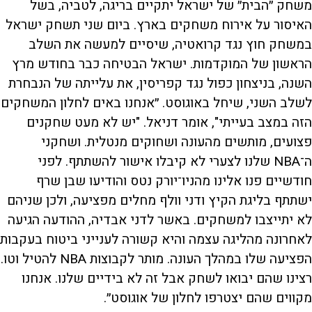
משחק ״הבית״ של ישראל יתקיים בריגה, לטביה, בשל
האיסור על אירוח משחקים בארץ. ביום שני תשחק ישראל
במשחק חוץ נגד קרואטיה, שיסיים למעשה את השלב
הראשון של המוקדמות. ישראל הבטיחה כבר בחודש מרץ
השנה, בניצחון כפול נגד קפריסין, את עלייתה של הנבחרת
לשלב השני, שיחל באוגוסט. ״אנחנו באים לחלון המשחקים
הזה במצב בעייתי", אומר דניאל. "יש לא מעט שחקנים
פצועים, מותשים מהעונה ושחוקים מנטלית. ושחקני
ה־NBA שלנו לצערי לא קיבלו אישור להשתתף. לפני
חודשיים פנו אלינו מהניו־יורק נטס והודיעו שבן שרף
ישתתף בליגת הקיץ ודני וולף מחלים מפציעה, ולכן שניהם
לא יתייצבו למשחקים. באשר לדני אבדיה, ההודעה הגיעה
לאחרונה מהליגה עצמה והיא קשורה לענייני ביטוח בעקבות
הפציעה שלו במהלך העונה. מותר לקבוצות NBA להטיל וטו.
רצינו שהם יבואו לשחק אבל זה לא בידיים שלנו. אנחנו
מקווים שהם יצטרפו לחלון של אוגוסט״.