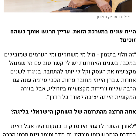
צילום:
אריק סולטן
היית שנים במערכת הזאת. עדיין מרגש אותך כשהם
זוכים?
״זה תלוי בתזמון - מול מי משחקים ומי הגורמים שמובילים
במכבי. בשנים האחרונות יש לי קשר טוב עם מי שמנהל
מקצועית את העסק וקל לי יותר להתחבר, בניגוד לשנים
אחרות שבהן הייתי מחובר פחות. מכבי סיימה עונה עם
הרבה עליות וירידות מקצועיות ביורוליג, אבל בזירה
המקומית הייתה יציבה לאורך כל הדרך״.
אתה מרוצה מהתרומה של השחקן הישראלי בליגה?
״לאורך העונה לדעתי היו סדקים במקום הזה אבל ראית
בסדרת הגמר שרומן סורקין, ים מדר ותומר גינת תרמו הרבה.