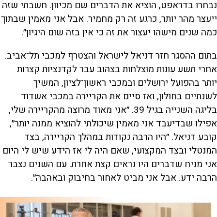
נבחרו בדראפט, הוציא את הדברים שם מכיוון. חשבתי שזה
ייעצר מהר יותר, כרגע זה רק מחמיר. אבל אני מאמין שבתוך
כמה שנים מישהו יעצור את זה כי אין בזה שום היגיון״.
בתום ההסגר חזר דניאל לישראל והצטרף למכבי תל־אביב.
אחרי תשע עונות מוצלחות בצהוב עבר לקדנציות קצרות
יותר בהפועל ירושלים ובמכבי ראשון־לציון, המשיך
לשנתיים בחולון, ואז סיים את הקריירה במכבי אשדוד
בליגה השנייה בגיל 39. ״אני מאוד מרוצה מהקריירה שלי,
אפילו שבדיעבד אני מאמין שיכולתי להוציא ממנה יותר״,
קובע דניאל. ״היו הרבה נקודות במהלך הקריירה, בצד
המנטלי ובצד המקצועי, שאם היה לי אז הידע שיש לי היום
אני מניח שדברים היו נראים קצת אחרת. עם השנים נצבר
הרבה ידע. אבל אני מביט לאחור בחיבוק ובאהבה״.