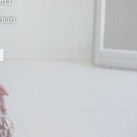
במל
משואו