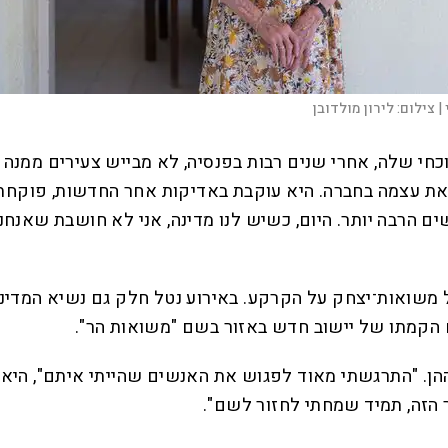
|
צילום:
לירון מולדובן
ה את עצמה בחברה. היא עוקבת באדיקות אחר החדשות, פוקח
 קשים הרבה יותר. היום, כשיש לנו מדינה, אני לא חושבת ש
פה בטקס לציון 80 שנה לעלייתו של משואות־יצחק על הקרקע. באירוע נטל חלק
 הקמתו של יישוב חדש באזור בשם "משואות הר".
. "התרגשתי מאוד לפגוש את האנשים שהייתי איתם", היא מ
 הזה, תמיד שמחתי לחזור לשם".