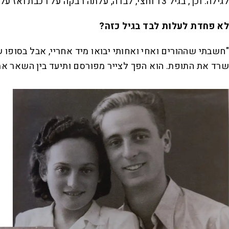
לגילה. וכך, בגיל 13 וחצי, לבדה, עלתה רבקה על רכבת ואז על אונייה במסגרת עליית הילדים.
לא פחדת לעלות לבד בגיל כזה?
"חשבתי שההורים ואחי ואחותי יבואו מיד אחריי, אבל בסופו ש
שרד את התופת. הוא הפך לצייר מפורסם ותיעד בין השאר את 