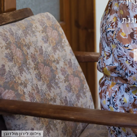
ין
וגגת
צילום:
לירון מולדובן