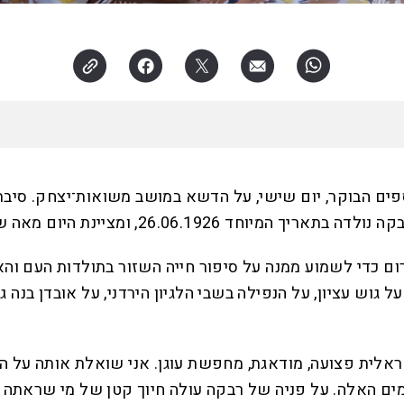
 הבוקר, יום שישי, על הדשא במושב משואות־יצחק. סיבת ה
26.06.1, ומציינת היום מאה שנה לחייה.
כדי לשמוע ממנה על סיפור חייה השזור בתולדות העם והארץ
ש עציון, על הנפילה בשבי הלגיון הירדני, על אובדן בנה גרש
חשת ומתוחה. החברה הישראלית פצועה, מודאגת, מחפשת עוגן. אני שואל
בימים האלה. על פניה של רבקה עולה חיוך קטן של מי שראתה