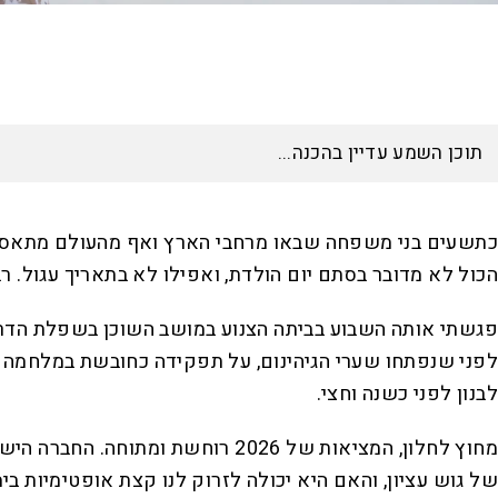
כתשעים בני משפחה שבאו מרחבי הארץ ואף מהעולם מתאספים
הכול לא מדובר בסתם יום הולדת, ואפילו לא בתאריך עגול. רבקה נולדה בתאריך המיוחד 926
פגשתי אותה השבוע בביתה הצנוע במושב השוכן בשפלת הדרום 
לפני שנפתחו שערי הגיהינום, על תפקידה כחובשת במלחמה על גו
לבנון לפני כשנה וחצי.
מחוץ לחלון, המציאות של 2026 רו
של גוש עציון, והאם היא יכולה לזרוק לנו קצת אופטימיות 