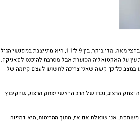
היא עבדה שנים ארוכות בקיבוץ משואות־יצחק, וסדר היום הנוכחי שלה, אחרי שנים רבות בפנסיה, לא מבייש צעירים ממנה בחצי מאה. מדי בוקר, בין 9 ל־11, היא מתייצבת במפגשי הגיל
ת עין על האקטואליה הסוערת אבל מסרבת להיכנס לפאניקה.
אנחנו במצב כל־כך קשה שאני צריכה לחשוש לעצם קיומה של
 גם נשיא המדינה יצחק הרצוג, נכדו של הרב הראשי יצחק הרצוג, שהקיבוץ
שתפת. אני שואלת אם אז, מתוך ההריסות, היא דמיינה