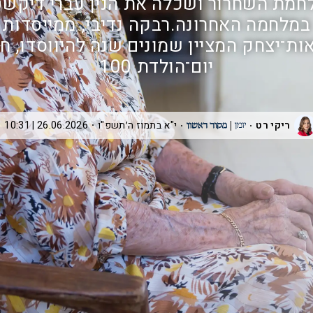
חמת השחרור ושכלה את הנין עברי דיקשטי
במלחמה האחרונה.רבקה נדיבי, ממייסדות
ת־יצחק המציין שמונים שנה להיווסדו, ח
יום־הולדת 100
ריקי רט
י"א בתמוז ה׳תשפ"ו
26.06.2026 | 10:31