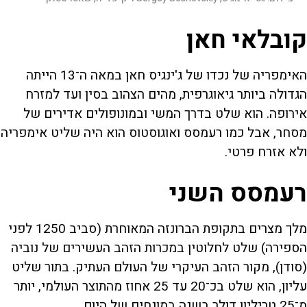
קובלאי חאן
האימפריה של נכדו של ג'ינגיס חאן במאה ה־13 הייתה
הגדולה ביותר גיאוגרפית, מהים הצהוב בסין ועד למזרח
אירופה. הוא שלט בדרך המשי ובמונופולים אדירים של
מסחר, אבל כמו רעמסס ואוגוסטוס הוא היה שליט אימפריה
ולא אזרח פרטי.
רעמסס השני
מלך מצרים בתקופת הברונזה המאוחרת (סביב 1250 לפני
הספירה) שלט לחלוטין במכרות הזהב העשירים של נוביה
(סודן), מקור הזהב העיקרי של העולם העתיק. בתור שליט
עליון, הוא שלט בכ־20 עד 25 אחוז מהתוצר העולמי, יותר
מ־25 טריליון דולר בשנה במונחים של היום.