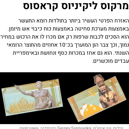
מרקוס ליקיניוס קראסוס
האזרח הפרטי העשיר ביותר בתולדות רומא התעשר
באמצעות מערכת סחיטה באמצעות כוח כיבוי אש מיומן.
הוא הסכים לכבות שרפות רק אם מכרו לו את הרכוש במחיר
נמוך, וכך צבר הון המוערך בכ־10 אחוזים מהתוצר הרומאי
השנתי. הוא גם אחז במכרות כסף ונחושת ובאימפריית
עבדים מוכשרים.
צילום:
גטי אימג'ס, Sergey Sosnovskiy ויקיפדיה, שאטרסטוק