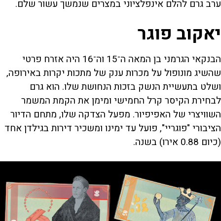
ערב גרם להלם אינפלציוני במצרים שנמשך עשור שלם.
יאקוב פוגר
הבנקאי הגרמני בן המאה ה־15 וה־16 היה אזרח פרטי
שהשיג מונופול על מכרות ענק של מתכות יקרות באירופה,
ושלט בתעשיית הנשק בזכות הנחושת שלו. הוא גרם
לבחירת הקיסר קרל החמישי ומימן את הקמת המשמר
השוויצרי של האפיפיור. מפעל הצדקה שלו, מתחם הדיור
הציבורי "פוגריי", פועל עד ימינו ומשכיר דירות בגילדן אחד
(כיום 0.88 אירו) בשנה.