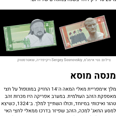
צילום:
גטי אימג'ס, Sergey Sosnovskiy ויקיפדיה, שאטרסטוק
מנסה מוסא
מלך אימפריית מאלי המאה ה־14 החזיק במונופול על חצי
מאספקת הזהב העולמית. במערב אפריקה היו מכרות זהב
טהור ואיכותי במיוחד, וכולו השתייך למלך. ב־1324, כשיצא
למסע החאג' למכה, הזהב שפיזר בדרכו ממאלי לחצי האי