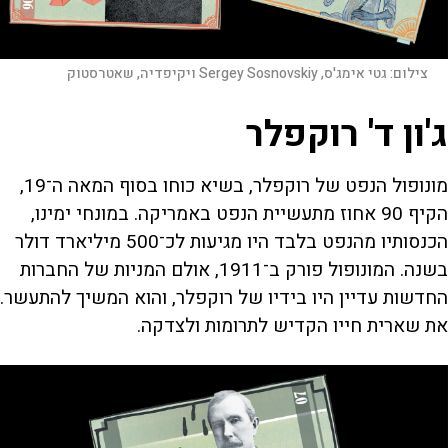
צילום:
גטי אימג'ס, Sergey Sosnovskiy ויקיפדיה, שאטרסטוק
ג'ון ד' רוקפלר
מונופול הנפט של רוקפלר, בשיא כוחו בסוף המאה ה־19,
הקיף 90 אחוז מתעשיית הנפט באמריקה. במונחי ימינו,
הכנסותיו מהנפט בלבד היו מגיעות לכ־500 מיליארד דולר
בשנה. המונופול פורק ב־1911, אולם המניות של החברות
החדשות עדיין היו בידיו של רוקפלר, והוא המשיך להתעשר.
את שארית חייו הקדיש לתרומות ולצדקה.