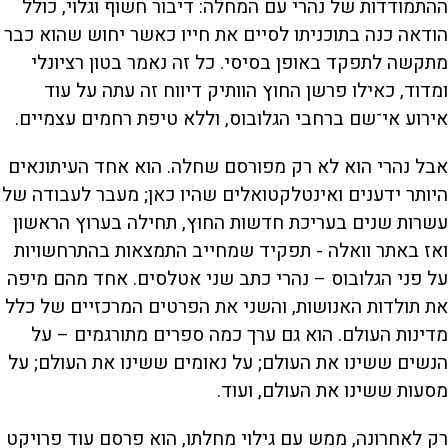
ההתמודדות של נהרי עם המחלה: דיבור חשוף וגלוי, כולל
הודאה כנה בתוכניתו לסיים את חייו כאשר יחוש שהוא כבר
מתקשה לתפקד באופן בסיסי. כל זה נאמר בטון רציונלי
ומדוד, כאילו פרשן החוץ הוותיק דיווח זה עתה על עוד
אירוע אי־שם ברחבי הגלובוס, וללא טיפת רחמים עצמיים.
אבל נהרי הוא לא רק מפורסם שחלה. הוא אחד העיתונאים
היותר ידענים ואינטלקטואלים שהיו כאן; מעבר לעבודה של
עשרות שנים בעריכת חדשות החוץ, תחילה בערוץ הראשון
ואז באתר וואלה - תפקיד שמחייב התמצאות בהתרחשויות
על פני הגלובוס – נהרי כתב שני אטלסים. אחד מהם מיפה
את תולדות האנושות, והשני את הפרטים המרכזיים של כלל
מדינות העולם. הוא גם ערך כמה ספרים מתורגמים – על
הנשים ששינו את העולם; על נאומים ששינו את העולם; על
מסעות ששינו את העולם, ועוד.
רק לאחרונה, ממש עם גילוי מחלתו, הוא פרסם עוד פרויקט