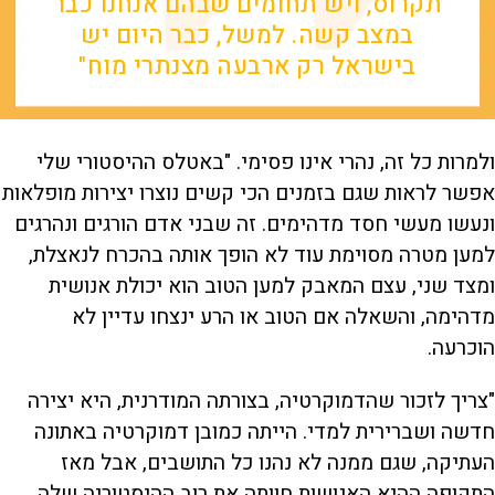
תקרוס, ויש תחומים שבהם אנחנו כבר
במצב קשה. למשל, כבר היום יש
בישראל רק ארבעה מצנתרי מוח"
ולמרות כל זה, נהרי אינו פסימי. "באטלס ההיסטורי שלי
אפשר לראות שגם בזמנים הכי קשים נוצרו יצירות מופלאות
ונעשו מעשי חסד מדהימים. זה שבני אדם הורגים ונהרגים
למען מטרה מסוימת עוד לא הופך אותה בהכרח לנאצלת,
ומצד שני, עצם המאבק למען הטוב הוא יכולת אנושית
מדהימה, והשאלה אם הטוב או הרע ינצחו עדיין לא
הוכרעה.
"צריך לזכור שהדמוקרטיה, בצורתה המודרנית, היא יצירה
חדשה ושברירית למדי. הייתה כמובן דמוקרטיה באתונה
העתיקה, שגם ממנה לא נהנו כל התושבים, אבל מאז
התקופה ההיא האנושות חוותה את רוב ההיסטוריה שלה