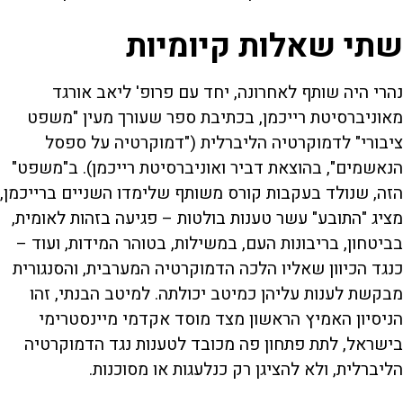
שתי שאלות קיומיות
נהרי היה שותף לאחרונה, יחד עם פרופ' ליאב אורגד
מאוניברסיטת רייכמן, בכתיבת ספר שעורך מעין "משפט
ציבורי" לדמוקרטיה הליברלית ("דמוקרטיה על ספסל
הנאשמים", בהוצאת דביר ואוניברסיטת רייכמן). ב"משפט"
הזה, שנולד בעקבות קורס משותף שלימדו השניים ברייכמן,
מציג "התובע" עשר טענות בולטות – פגיעה בזהות לאומית,
בביטחון, בריבונות העם, במשילות, בטוהר המידות, ועוד –
כנגד הכיוון שאליו הלכה הדמוקרטיה המערבית, והסנגורית
מבקשת לענות עליהן כמיטב יכולתה. למיטב הבנתי, זהו
הניסיון האמיץ הראשון מצד מוסד אקדמי מיינסטרימי
בישראל, לתת פתחון פה מכובד לטענות נגד הדמוקרטיה
הליברלית, ולא להציגן רק כנלעגות או מסוכנות.