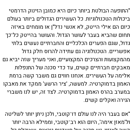
"התופעה הבולטת ביותר כיום היא כמובן הזינוק הדרמטי
ביכולות הטכנולוגיות. כל העשירים הגדולים ביותר בעולם
כיום הם אילי הייטק, לא אנשי נדל"ן או מומחים באיזה
תחום שהביא בעבר לעושר הגדול. והעושר בהייטק כל־כך
גדול, שגם הפערים הכלכליים והחברתיים נעשים בלתי
אפשריים. הטכנולוגיה גם עתידה להרוס חלק גדול
מהמקצועות והצרכים המקצועיים, ואני מעריך שזה יביא גם
מאבקים חברתיים קשים, עד כדי סכנה של התנפלות
אלימה על העשירים. אנחנו חווים גם משבר קשה ברמת
האמון בדמוקרטיה. למעשה, 'ציר הרשע' ממקד את מאבקו
במערב בהרס האמון בדמוקרטיה. לצד זה, יש לנו משברי
הגירה ואקלים קשים.
"אם בעבר היה לנו עולם דו־קוטבי, ולכן ניתן יותר לשליטה
ול'מאזן אימה', היום הוא רב־קוטבי, וממילא הרבה יותר