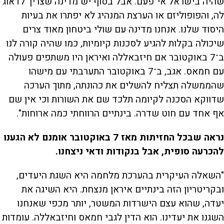
שהיה בישראל אי־פעם. אבל בסוף יש מדינה שצריך לדאוג
לה, והפופוליזם או הערצת המנהיג לא יפתרו את בעיות
היסוד שלנו. אנחנו מדינה עם שולי ביטחון מאוד צרים
שיכולה בקלות להגיע לסכנות קיומיות, כמו שהיה קורה לנו
ב־7 באוקטובר אם חיזבאללה ואיראן היו משתפים פעולה
עם חמאס. אגב, ב־7 באוקטובר התערבתי עם מישהו
שהממשלה תצליח להשלים את כהונתה, מתוך הערכה
שדווקא הסכנה לקיומה תלכד שם את השורות וכי אין שם
אף אחד עם חוט שדרה. בינתיים הרווחתי כמה ארוחות".
נראה שבכל החזיתות מאז 7 באוקטובר אומנם לא הגענו
להכרעה סופית, אבל בנקודות ודאי ניצחנו.
"השאלה העיקרית בהערכת מלחמה היא השגת היעדים,
ובקריטריון הזה בינתיים איראן מנצחת. היא השיגה את
יעדה, שהוא עצם הישרדות המשטר, יותר מכפי שאנחנו
השגנו את יעדינו. הוא הדין לגבי חמאס וחיזבאללה. עומדות