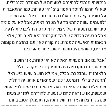
ביקשתי מנהרי להתייחס לטעויות של העמדה הליברלית,
שאולי תרמו לחוסר האמון בה: "היו טעויות, כמו ההתאבדות
על סוגיות קצה כמו האג'נדה הטרנסג'נדרית", הוא משיב.
"לפעמים שווה להתאבד על מטרה ראויה, אבל לא על סוגיה
כזו. יש גם תופעות של ניצול הדמוקרטיה הליברלית לרעה.
אבל הבעיה הגדולה של הדמוקרטיה היא לא ה'ווק', אלא
הנאמנות האישית למנהיג. זה קורה כאן, וגם בהרבה מקומות
אחרים, כשהמנהיג נעשה חשוב יותר מהערכים.
"אבל גם אם הטעויות האלה לא היו קורות, אני חושב
שמשבר הדמוקרטיה היה מתפרץ בכל מקרה בגלל
הלאומנות שמככבת. בכלל, אני לא חושב שיש בישראל
'מחנה ליברלי' דומיננטי כפי שמתארים אותו. זה דחליל
שמנצלים אותו להפצת שנאה. אנשים מצביעים לפי העוול
שנעשה, או שנראה להם שנעשה, להוריהם לפני שבעים
שנה. זו הצלחה אדירה של נתניהו, התועמלן הטוב ביותר