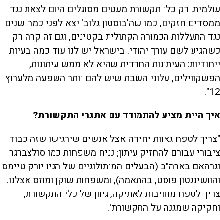
עולמית. רק כלי תקשורת מעטים מסוגלים היום לצאת נגד
ממסדים חזקים, כמו שה'בוסטון גלוב' יצא לפני כמה שנים
נגד התעללות הכמורה הקתולית בקטינים, וגם זה קרה רק
כשהגיע לשם עורך יהודי. בישראל יש לנו עוד כמה בעיות
ייחודיות: העיתונות החרדית שהיא לא ממש עיתונות,
הפשקווילים, עלוני השבת שיש להם יותר השפעה מלערוץ
12".
איך היית מציע להתמודד עם אתגרי התקשורת?
"צריך לטפח גאוות יחידה אצל אנשים שירגישו שזה כבוד
ציבורי עבורם להחזיק עיתון; נניח משפחות כמו סולצברגר
וגרהאם בארה"ב (הבעלים המיתולוגיים של הניו יורק טיימס
והוושינגטון פוסט, בהתאמה), ומשפחות שוקן ומוזס אצלנו.
צריך לטפח מחויבות לאתיקה, גיוון של כלי התקשורת,
וחקיקה שמגנה על התקשורת".