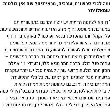
ומה לגבי פרשנים, עורכים, מראיינים? שם אין בולטות
שמאלנית?
"דווקא לציונות הדתית יש ייצוג יתר גם בתקשורת וגם
במערכת המשפט. וחוץ מזה, הידיעות החדשותיות משפיעות
על הקהל יותר מהפרשנים. אירוע כמו 7 באוקטובר דוחף
את החברה הישראלית ימינה יותר ממה שאלף פרשנים
שמאלנים יוכלו לעשות. למעשה, גם המהדורות שנחשבות
'שמאלניות' הן בעצם מאוד ציוניות. גם בקרב הפרשנים –
עמית סגל בולט הרבה יותר מגיא פלג, ובערוץ 11 איילה
חסון יותר בולטת מרועי שרון. לעמית סגל יש יותר עוקבים
ברשתות מכל הצופים והקוראים של כל כלי התקשורת
האחרים ביחד. ואגב, גם עיתונות ימנית אמורה להיות
ליברלית ולא לסתום פיות. כשאני עבדתי ב'מבט' היו לי כמה
עמיתים שנחשבו אנשי ימין: יאיר שטרן, יעקב אחימאיר,
עמנואל הלפרין, בני ליס. כולם אנשי ימין, עם תפיסת עולם