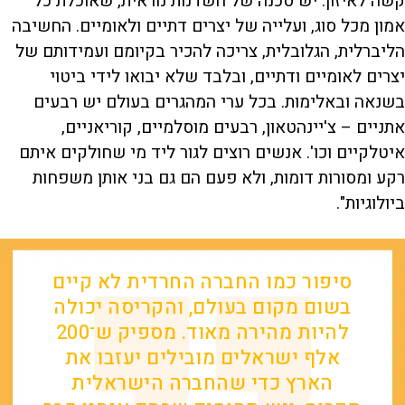
קשה לאיזון. יש סכנה של חשדנות נוראית, שאוכלת כל
אמון מכל סוג, ועלייה של יצרים דתיים ולאומיים. החשיבה
הליברלית, הגלובלית, צריכה להכיר בקיומם ועמידותם של
יצרים לאומיים ודתיים, ובלבד שלא יבואו לידי ביטוי
בשנאה ובאלימות. בכל ערי המהגרים בעולם יש רבעים
אתניים – צ'יינהטאון, רבעים מוסלמיים, קוריאניים,
איטלקיים וכו'. אנשים רוצים לגור ליד מי שחולקים איתם
רקע ומסורות דומות, ולא פעם הם גם בני אותן משפחות
ביולוגיות".
סיפור כמו החברה החרדית לא קיים
בשום מקום בעולם, והקריסה יכולה
להיות מהירה מאוד. מספיק ש־200
אלף ישראלים מובילים יעזבו את
הארץ כדי שהחברה הישראלית