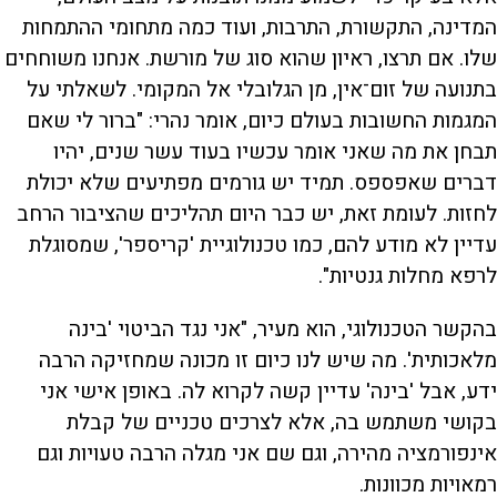
המדינה, התקשורת, התרבות, ועוד כמה מתחומי ההתמחות
שלו. אם תרצו, ראיון שהוא סוג של מורשת. אנחנו משוחחים
בתנועה של זום־אין, מן הגלובלי אל המקומי. לשאלתי על
המגמות החשובות בעולם כיום, אומר נהרי: "ברור לי שאם
תבחן את מה שאני אומר עכשיו בעוד עשר שנים, יהיו
דברים שאפספס. תמיד יש גורמים מפתיעים שלא יכולת
לחזות. לעומת זאת, יש כבר היום תהליכים שהציבור הרחב
עדיין לא מודע להם, כמו טכנולוגיית 'קריספר', שמסוגלת
לרפא מחלות גנטיות".
בהקשר הטכנולוגי, הוא מעיר, "אני נגד הביטוי 'בינה
מלאכותית'. מה שיש לנו כיום זו מכונה שמחזיקה הרבה
ידע, אבל 'בינה' עדיין קשה לקרוא לה. באופן אישי אני
בקושי משתמש בה, אלא לצרכים טכניים של קבלת
אינפורמציה מהירה, וגם שם אני מגלה הרבה טעויות וגם
רמאויות מכוונות.