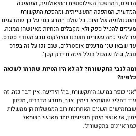
הדפוס, המהפכה הפילוסופית והתיאולוגית, המהפכה
המדעית, המהפכה התעשייתית, ומהפכת התקשורת
והטכנולוגיה של היום. כל עולם המדע בנוי על כך שמדענים
מעיזים להטיל ספק ולא מקבלים הנחיות מאיזשהו ממונה.
עד לפני כמה עשורים חשבנו שאולקוס נובע מעודף סטרס.
עד שבאו שני מדענים אוסטרלים, שגם זכו על זה בפרס
נובל, וגילו שהכול בגלל איזה חיידק קטן".
ומה לגבי התקשורת? לה לא היו הטיות שתרמו לשנאה
כלפיה?
"אני כופר במושג ה־תקשורת, בה' הידיעה. אין דבר כזה. זה
עוד דחליל שהומצא בימין. אגב, מטבע הדברים, מכיוון
שבחמישים השנים האחרונות רוב הממשלות הן ממשלות
ימין, אז אנשי הימין מופיעים יותר מאנשי השמאל
כמרואיינים בתקשורת".