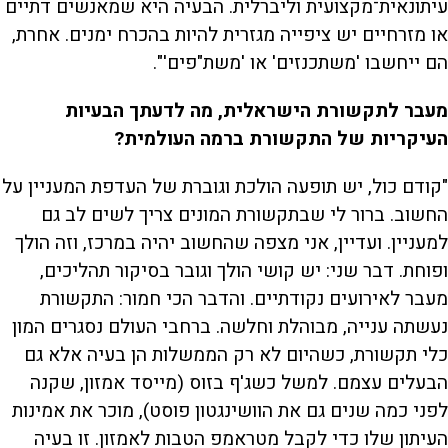
עיתונאית־מקצועית וליברלית. הבעיה היא שמאנשים דתיים
או מזרחיים יש ציפייה מגזרית להיות בהכרח ימנים. אחרת,
הם ייחשבו 'משתכנזים' או 'משת"פים'".
מעבר לתקשורת הישראלית, מה לדעתך הבעיות
העיקריות של התקשורת ברמה העולמית?
"קודם כול, יש תופעה הולכת וגוברת של העדפת המעניין על
החשוב. ברור לי שבתקשורת המונים צריך לשים לב גם
למעניין. ועדיין, אני מצפה שהחשוב יהיה במרכז, וזה הולך
ופוחת. דבר שני: יש קושי הולך וגובר בסיקור תהליכים,
מעבר לאירועים נקודתיים. והדבר הכי חמור: התקשורת
נעשתה ענייה, מבוהלת וחלשה. ברחבי העולם נסגרים המון
כלי תקשורת, כשהיום לא רק הממשלות הן בעיה אלא גם
הבעלים עצמם. למשל כשג'ף בזוס (מייסד אמזון, שקנה
לפני כמה שנים גם את הוושינגטון פוסט), מוכר את אמינות
העיתון שלו כדי לקבל מטראמפ הטבות לאמזון. זו בעיה