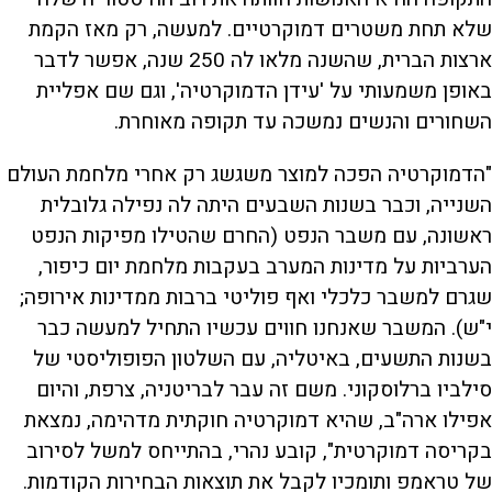
שלא תחת משטרים דמוקרטיים. למעשה, רק מאז הקמת
ארצות הברית, שהשנה מלאו לה 250 שנה, אפשר לדבר
באופן משמעותי על 'עידן הדמוקרטיה', וגם שם אפליית
השחורים והנשים נמשכה עד תקופה מאוחרת.
"הדמוקרטיה הפכה למוצר משגשג רק אחרי מלחמת העולם
השנייה, וכבר בשנות השבעים היתה לה נפילה גלובלית
ראשונה, עם משבר הנפט (החרם שהטילו מפיקות הנפט
הערביות על מדינות המערב בעקבות מלחמת יום כיפור,
שגרם למשבר כלכלי ואף פוליטי ברבות ממדינות אירופה;
י"ש). המשבר שאנחנו חווים עכשיו התחיל למעשה כבר
בשנות התשעים, באיטליה, עם השלטון הפופוליסטי של
סילביו ברלוסקוני. משם זה עבר לבריטניה, צרפת, והיום
אפילו ארה"ב, שהיא דמוקרטיה חוקתית מדהימה, נמצאת
בקריסה דמוקרטית", קובע נהרי, בהתייחס למשל לסירוב
של טראמפ ותומכיו לקבל את תוצאות הבחירות הקודמות.