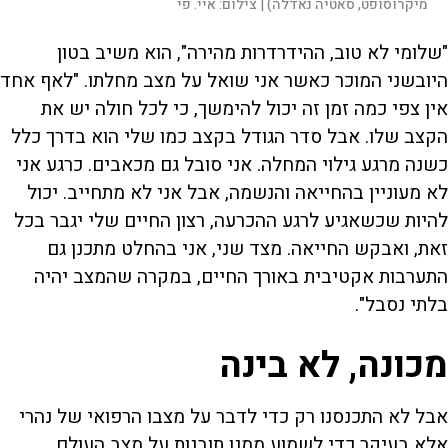
מיקרוסופט, סאטיה נאדלה) |
צילום:
איי. פי
"שלומי לא טוב, ההידרדרות מהירה", הוא משיב בטון
היובשני המוכר כאשר אני שואל על מצב מחלתו. "לאף אחד
אין צפי כמה זמן זה יכול להימשך, כי לכל חולה יש את
הקצב שלו. אבל סדר הגודל בקצב כמו שלי הוא בדרך כלל
כשנה מרגע גילוי המחלה. אני סובל גם מכאבים. כרגע אני
לא מעוניין בהחייאה והנשמה, אבל אני לא מתחייב. יכול
להיות שכשאגיע לרגע ההכרעה, רצון החיים שלי יגבר בכל
זאת, ואבקש החייאה. מצד שני, אני בהחלט מתכנן גם
התערבות אקטיבית באורך החיים, במקרה שהמצב יהיה
בלתי נסבל".
מכונה, לא בינה
אבל לא התכנסנו רק כדי לדבר על מצבו הרפואי של נהרי
אלא בעיקר כדי לשמוע ממנו תובנות על מצב העולם,