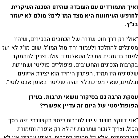
ואיך מתמודדים עם העובדה שהיום הסכנה העיקרית
לחופש העיתונות היא מצד המו"לים? מולם לא יעזור
בג"ץ.
"אולי רק דרך חוט שדרה של הכתבים הבכירים, שיהיו
מסוגלים להתלכד ולעמוד יחד מול המו"ל. שום מו"ל לא יעז
לפטר בו־זמנית את כל הטאלנטים שלו. וצריך להתמקד
בקרבות הנכונים והחשובים. פופוליזם פוליטי ושחיתות
שלטונית היו תמיד, הפתרון היחיד הוא יצירת איזונים
ובלמים, שאף מערכת לא תהיה שליטה באופן אבסולוטי".
עסקת הרבה גם בסיקור נושאי תרבות. בעידן
הפופוליסטי של היום זה עדיין אפשרי?
"אני דווקא חושב שיש לתרבות כיסוי תקשורתי יפה בסך
הכול, וצריך לזכור שתרבות זה לא רק אופרה ותזמורת
פילהרמונית, אלא כל תחומי התרבות. באופן עקרוני אני לא