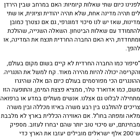
לפנינו כיום שתי שאלות קיומיות: האם במרחב שבין הירדן
לים תהיה מדינה אחת, שלא תהיה יהודית וציונית, או שתי
מדינות, שאז יש לנו סיכוי דמוגרפי, גם אם נצטרך כמובן
להתמודד עם שאלות הביטחון. השאלה השנייה, שהולכת
ומתחדדת, היא האם החברה החרדית תנצח את המדינה, או
להפך.
"סיפור כמו החברה החרדית לא קיים בשום מקום בעולם,
והקריסה יכולה להיות מהירה מאוד. קח למשל את הונגריה.
ההונגרים הכי מפורסמים בעולם כיום הם אלה שהיגרו
משם, כמו אדוארד טלר, ממציא פצצת המימן, והתופעה הזו
מתחילה לבלוט גם אצלנו. אנשים מעולים במדע או ברפואה
צריכים להתלבט בין רבע משרה באיזו מכללה ובין משרה
מלאה ומפתה בחו"ל. אם האווירה הכללית בארץ לא מלבבת
מבחינתם, יש סיכוי טוב יותר שהם יבחרו לעזוב. מספיק
ש־200 אלף ישראלים מובילים יעזבו את הארץ כדי