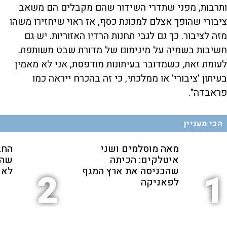
ותרבות, מפני שתדרי השידור שהם מקבלים הם משאב
ציבורי שהופך אצלם למכונת כסף, אז ראוי שיחזירו משהו
מזה לציבור. כך גם לגבי תחנות הרדיו האזוריות. יש גם
חשיבות בשמיה על מינימום של מדורת שבט משותפת.
לעומת זאת, כשמדובר בעיתונות מודפסת, אני לא מאמין
בעיתון 'ציבורי' או ממלכתי, כי זה בהכרח ייראה כמו
פראבדה".
הכי מעניין
מאה מוסלמים ושני
החב
איטלקים: הכיתה
שהת
שהכניסה את ארץ המגף
לאנ
2
1
לפאניקה