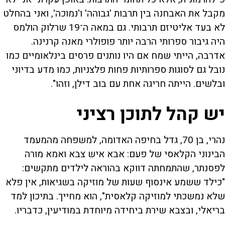
מקבל את האבחנה בין תרבות 'גבוהה' ו'נמוכה', ואני בהחלט
לא בעד אליטיזם תרבותי. גם במאה ה־19 שרלוק הולמס
היה גיבור ספרותי הרבה יותר פופולרי מאנה קרנינה.
אדרבה, הייתי שמח אם היו נותנים פרסים בינלאומיים כמו
נובל גם לסוגות ספרותיות פחות פלצניות, כמו מדע בדיוני
ובלשים. הייתה חריגה אחת עם בוב דילן, וזהו".
יש קהל לתוכן רציני
נהרי, בן 70, גדל בחיפה האדומה, למשפחה מהמעמד
הבינוני הקלאסי של פעם: אבא איש צבא ואמא מורה
לפסנתר, שהתמחתה דווקא בהוראה לילדים מתקשים:
"כילד ששמע אינסוף שעות של מוזיקה בשגיאות, אין פלא
שלא נמשכתי למוזיקה קלאסית", הוא מחייך. בתיכון למד
בריאלי, ובצבא שירת ביחידה מיוחדת במודיעין, כדבריו.