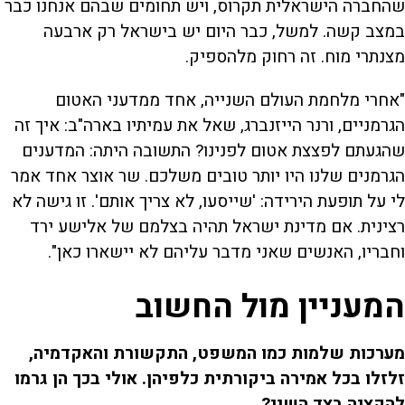
שהחברה הישראלית תקרוס, ויש תחומים שבהם אנחנו כבר
במצב קשה. למשל, כבר היום יש בישראל רק ארבעה
מצנתרי מוח. זה רחוק מלהספיק.
"אחרי מלחמת העולם השנייה, אחד ממדעני האטום
הגרמניים, ורנר הייזנברג, שאל את עמיתיו בארה"ב: איך זה
שהגעתם לפצצת אטום לפנינו? התשובה היתה: המדענים
הגרמנים שלנו היו יותר טובים משלכם. שר אוצר אחד אמר
לי על תופעת הירידה: 'שייסעו, לא צריך אותם'. זו גישה לא
רצינית. אם מדינת ישראל תהיה בצלמם של אלישע ירד
וחבריו, האנשים שאני מדבר עליהם לא יישארו כאן".
המעניין מול החשוב
מערכות שלמות כמו המשפט, התקשורת והאקדמיה,
זלזלו בכל אמירה ביקורתית כלפיהן. אולי בכך הן גרמו
להקצנה בצד השני?