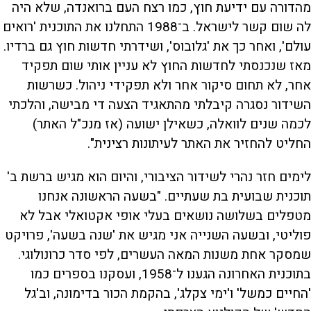
מהדורה עם ידיעת חוץ, כמו רצח העם ברואנדה, שלא היה
לה שום קשר לישראל. ב־1988 התחלנו את התוכנית 'רואים
עולם', ואחר כך את 'גלובוס', ושידרתי חדשות חוץ גם ברדיו.
מאז שנכנסתי לחדשות החוץ לא עניין אותי שום תפקיד
אחר, לא תחום סיקור אחר ולא תפקידי ניהול. כשרשות
השידור נסגרה קיבלתי מהתאגיד הצעה די מבישה, והלכתי
לכמה שנים לוואלה, כשאילן ישועה (אז מנכ"ל האתר)
החליט להחזיר את האתר לעיתונות רצינית".
לימים חזר נהרי לשידור הציבורי, והיום הוא מגיש ברשת ב'
תוכנית שבועית בת שעתיים. "בשעה הראשונה אנחנו
מטפלים בשלושה נושאים בעלי אופי אקטואלי אבל לא
פוליטי, ובשעה השנייה אני מגיש את 'שנה בשעה', פרויקט
שמסקר אחת משנות המאה העשרים, לפי סדר כרונולוגי.
בתוכנית האחרונה הגענו ל־1958, ועסקנו בספרים כמו
'החיים כמשל' ו'ימי צקלג', בהקמת הכור בדימונה, וב'גל