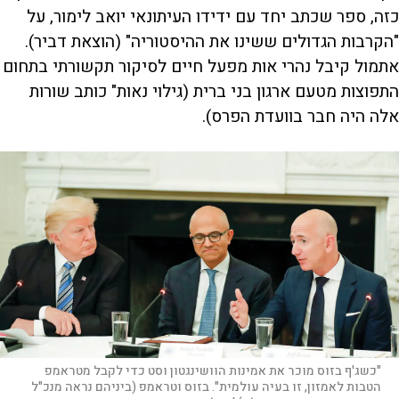
כזה, ספר שכתב יחד עם ידידו העיתונאי יואב לימור, על
"הקרבות הגדולים ששינו את ההיסטוריה" (הוצאת דביר).
אתמול קיבל נהרי אות מפעל חיים לסיקור תקשורתי בתחום
התפוצות מטעם ארגון בני ברית (גילוי נאות" כותב שורות
אלה היה חבר בוועדת הפרס).
"כשג'ף בזוס מוכר את אמינות הוושינגטון וסט כדי לקבל מטראמפ
הטבות לאמזון, זו בעיה עולמית". בזוס וטראמפ (ביניהם נראה מנכ"ל