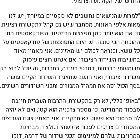
החדש' של הקולנוע הצרפתי.
"למרות שהנושאים נחשבים לא סקסיים במיוחד, יש לנו
מאות אלפי האזנות. מסתבר שיש גם קהל לתקשורת רצינית,
גם אם הוא יותר קטן מפצצות הרייטינג. הפודקאסטים הם
ההוכחה הכי טובה. יש היום התפוצצות של פודקאסטים על
כל נושא, וכנראה לכולם יש מאזינים. אני מאמין מאוד
בחשיבות השידור הציבורי. אם אנחנו רוצים עיסוק
משמעותי בדרמות, בסרטי תעודה, בתרבות, זה יוכל לבוא רק
משידור ציבורי, ואני חושב שתאגיד השידור הקיים עושה
בסך הכול יפה את תמהיל המגזרים ותכני השידורים השונים.
"באופן כללי, לא רק בתקשורת, התרבות העברית חייבת
סבסוד מהמדינה, כי מספר צרכניה הוא קטן, ואם לא יהיה
לה סבסוד היא פשוט לא תתקיים. אני מאמין שגם הערוצים
המסחריים צריכים לעבור איזושהי רגולציה מבחינת
המחויבות שלהם למינימום תכני שידור של דרמה, דוקו