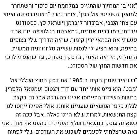
"אני בן המחזור שהתגייס במלחמת יום כיפור והשתחרר
למהפך הפוליטי של בגין", אומר נהרי. "באוניברסיטה הייתי
עם צחי הנגבי, אביגדור ליברמן וישראל כץ. כסטודנט
עבדתי, כמו רבים אחרים, כמאבטח בטלוויזיה. יום אחד
פגשתי את הבמאי ירין קימור, שהיה מדריך שלי בצופים
בחיפה, והוא הציע לי לנסות עשייה טלוויזיונית ממשית.
התחלתי, מי היה מאמין, בדסק הספורט, עד שהגעתי לרכז
את חדשות החוץ של הספורט.
"כשיאיר שטרן הקים ב־1985 את דסק החוץ הכללי של
'מבט', הוא גייס אותי יחד עם דוד ויצטום ועמנואל הלפרין.
ברשות השידור התייחסו אלינו בהערכה אבל גם בקצת
לגלוג כלפי הנושאים שעניינו אותנו. אולי אפילו ייחסו לנו
קצת התנשאות, למרות שלא היינו כאלה. אבל ככה זה
כשאתה עוסק בנושאים שלא מעניינים כמעט אף אחד. אני
גאה שהצלחתי לפעמים לשכנע את העורכים שלי לפתוח