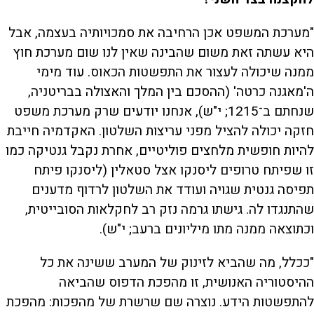
"מערכת המשפט אכן הרחיבה את סמכויותיה בעצמה, אבל
היא עשתה זאת משום שהבינה שאין לנו שום מערכת חוץ
ממנה שיכולה לעצור את התפשטות הכאוס. עוד מימי
ה'מאגנה כרטה' (ההסכם בין המלך והאצולה בבריטניה,
שנחתם ב־1215; י"ש), אנחנו יודעים שרק מערכת משפט
חזקה יכולה להציל מפני עריצות השלטון. האקדמיה חייבת
להיות חופשית מלחצים פוליטיים, אחרת נקבל גנטיקה כמו
זו שפיתח טרופים ליסנקו אצל סטאלין (ליסנקו פיתח
תפיסה גנטית שגויה ועודד את השלטון לרדוף מדענים
שהתנגדו לה. גישתו גרמה נזק רב לחקלאות הסובייטית,
וכתוצאה ממנה מתו מיליונים ברעב; י"ש).
"ככלל, מה שהביא לזינוק של המערב ששינה את כל
ההיסטוריה האנושית, זו מהפכת הדפוס שהביאה
להתפשטות הידע. נוצרה שם שרשרת של מהפכות: מהפכת