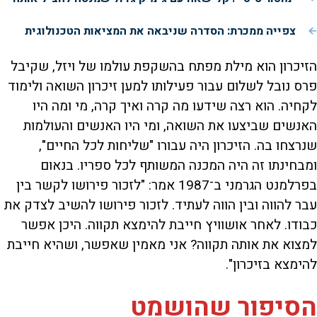
צפייה ממכרת: הסדרה שניבאה את המציאות הטכנולוגית
הזיכרון הוא מילת מפתח בהשקפת עולמו של ויזל, שקיבל
פרס נובל לשלום עבור פעילותו למען זיכרון השואה ולימוד
לקחיה. הוא רצה שידעו מה קרה ואיך קרה, מי ומה היו
האנשים שביצעו את השואה, ומי היו האנשים והעולמות
שנרצחו בה. הזיכרון היה עבורו "שליחות לכל החיים",
ומבחינתו זה היה המכנה המשותף לכל ספריו. בנאום
בפרלמנט הגרמני ב־1987 אמר: "לזכור פירושו לקשר בין
עבר להווה ובין הווה לעתיד. לזכור פירושו להשיב לצדק את
כבודו. לאחר אושוויץ חייבת להימצא תקווה. היכן אפשר
למצוא את אותה תקווה? אני מאמין שאפשר, ושהיא חייבת
להימצא בזיכרון".
הסיפור שהושמט