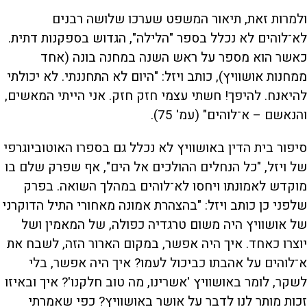
ולמרות זאת, תיאור המשפט שערכו שלושה רבנים
לא־לוהים לא נכלל בספר "הלילה", הגדוש בספקנות דתית.
כאשר הוא מספר על ראש השנה במחנה בונה (אחד
ממחנות אושוויץ), כותב ויזל: "היום לא התחננתי. לא יכולתי
להיאנח. להיפך! חשתי עצמי חזק חזק. אני הייתי המאשים,
והנאשם – א־לוהים" (עמ' 75).
סיפור בית הדין באושוויץ לא נכלל גם בספרו האוטוביוגרפי
של ויזל, "כל הנחלים ההולכים אל הים", אף שפרק שלם בו
מוקדש לאמונתו ויחסו לא־לוהים במהלך השואה. בפרק
שלפני כן כותב ויזל: "בהצהרת אמונה מאחורי התיל הדוקרני
של אושוויץ היה משום טרגדיה כפולה, של המאמין ושל
יוצרו כאחד. איך היה אפשר, במקום הארור הזה, לשבח את
א־לוהים על אהבתו כביכול לעמו? איך היה אפשר, בלי
לשקר, לומר באושוויץ 'אשרינו, מה טוב חלקנו'? איך ובאיזו
זכות מותר לנו לדבר על אושר באושוויץ? כפי שאמרתי