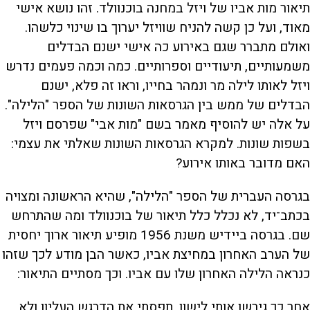
תיאור מות אביו של ויזל במחנה בוכנוולד. זהו נושא אישי
מאוד, ועל כן קשה להניח שוויזל יערוך בו שינוי כלשהו.
ואולם מתברר שגם באירוע כה אישי ישנם הבדלים
משמעותיים, תיעודיים וספרותיים. כמה וכמה פעמים נדרש
ויזל לאותו לילה מר ונמהר בחייו, וראו זה פלא, ישנם
הבדלים של ממש בין הגרסאות השונות של הספר "הלילה".
על אלה יש להוסיף מאמר בשם "מות אבי" שפרסם ויזל
בשפות שונות. למקרא הגרסאות השונות שאלתי את עצמי:
האם מדובר באותו אירוע?
בגרסה העברית של הספר "הלילה", שהיא הראשונה ומצויה
בכתב־יד, לא נכלל כלל תיאור של בוכנוולד ומה שהתרחש
שם. בגרסה ביידיש משנת 1956 מופיע תיאור ארוך יחסית
של הערב האחרון במחיצת אביו, כאשר הבן מודע לכך שזהו
כנראה הלילה האחרון שלו עם אביו. וכך מסתיים התיאור:
אחר כך גירשו אותי לישון. תפסתי את הדרגש העליון ולא