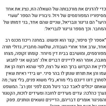
כדי להדגים את מורכבותה של השאלה הזו, נציג את אחד
מסיפוריו המפורסמים של ויזל. גיבוריו של הספר "שערי
היער" הם גריגור וגבריאל, שניים שהם אחד, בני דמותו של
המחבר. וכך מספר גריגור לגבריאל:
"אספר לך סיפור, קצר הוא ופשוט. במחנה ריכוז מכנס רב
אחד, ערב אחד אחרי העבודה, שלושה מחבריו, גדולי תורה
מפורסמים, ומושיבם בבית דין מיוחד. קומתו זקופה, מצחו
מוגבה, אומר הוא לדיינים דברים אלו: 'מבקש אני לתבוע
לדין את הקדוש ברוך הוא על רצח, לפי שהוא רוצח הן את
עמו והן את תורתו שנתן לו בהר סיני. יש בידי ראיות שאין
לסתרן; דונו דינכם בלי מורא, בלי משוא פנים, בלי צער; מה
שאתם יכולים לאבד כבר ניטל מכם לפני זמן רב'. המשפט
נערך כהלכה: עדים מעידים לחובה ומעידים לזכות, הקטגור
והסניגור אומרים דבריהם, הדיינים נושאים ונותנים. פסק