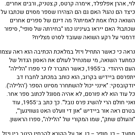
לוי, אהרן אפלפלד, אימרה קרטס, ק.צטניק, ורבים אחרים.
כיצד הם נהגו? האם גם הם הצהירו שספר מסוים שכתבו על
השואה כולו אמת לאמיתה? מה דינם של ספרים אחרים
שכתבו? האם ייראו בעינינו כמו "בחירתה של סופי", סיפור
דרמטי על רקע השואה שעובד לסרט מצליח?
נראה כי כאשר התחיל ויזל במלאכת הכתיבה הוא ראה עצמו
כמתעד השואה, מי שמנחיל לעולם את האסון הגדול של
העם היהודי. ב־1955, כאשר התברר לו כי ספרו "הלילה"
יתפרסם ביידיש בקרוב, הוא כותב במכתב לחברו דב
יודקובסקי: "אינני יכול להשתחרר מסיוט הספר ('הלילה').
כל עוד הוא לא פורסם, לא אהיה מסוגל לכתוב ספר אחר.
ואני חולם הרי להשיג פרס נובל". כך כתב ב־1955, עוד
בטרם ראה אור ביידיש "און די וועלט האט גשוויגען'",
"והעולם שתק", שמו המקורי של "הלילה", ספרו הראשון.
מתעד – כן, סופר – כן, אך על הקורא להבחין היטב בין ויזל