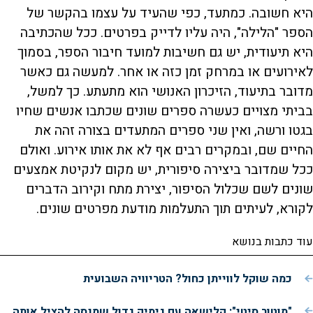
היא חשובה. כמתעד, כפי שהעיד על עצמו בהקשר של
הספר "הלילה", היה עליו לדייק בפרטים. ככל שהכתיבה
היא תיעודית, יש גם חשיבות למועד חיבור הספר, בסמוך
לאירועים או במרחק זמן כזה או אחר. למעשה גם כאשר
מדובר בתיעוד, הזיכרון האנושי הוא מתעתע. כך למשל,
בביתי מצויים כעשרה ספרים שונים שכתבו אנשים שחיו
בגטו ורשה, ואין שני ספרים המתעדים בצורה זהה את
החיים שם, ובמקרים רבים אף לא את אותו אירוע. ואולם
ככל שמדובר ביצירה סיפורית, יש מקום לנקיטת אמצעים
שונים לשם שכלול הסיפור, יצירת מתח וקירוב הדברים
לקורא, לעיתים תוך התעלמות מודעת מפרטים שונים.
עוד כתבות בנושא
כמה שוקל לווייתן כחול? הטריוויה השבועית
"מוטור סיטי": קלישאה עם גימיק גדול שמנסה להציל אותה