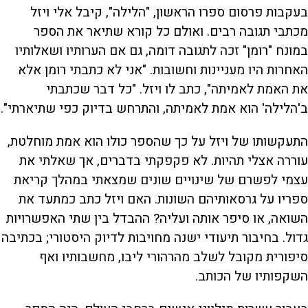
בעקבות פרסום ספרו הראשון, "הלילה", קיבל אלי ויזל
מכתבי תגובה רבים. ואולם כל קורא שתיאר את הספר
במונח "רומן" זכה לתגובה דומה, גם אם הערותיו ושאלותיו
האחרות היו מעניינות וחשובות. "אני לא כתבתי רומן אלא
את האמת לאמיתה", כתב לו ויזל. "כל דבר שכתבתי
ב'הלילה' הוא אמת לאמיתה, והתרחש בדיוק כפי שתיארתי".
התעקשותו של ויזל על כך שהספר כולו הוא אמת מוחלטת,
עוררה אצלי תהיות. לא פקפקתי בדברים, אך שאלתי את
עצמי לפשרם של שינויים שונים שמצאתי במהלך קריאת
ספריו על גרסאותיהם השונות. האם ויזל כתב כמתעד את
השואה, או סיפר אותה ועליה? ההבדל בין שתי האפשרויות
גדול. בחיבור תיעודי ישנה מחויבות לדיוק היסטורי; בכתיבה
סיפורית מקובל לשלב מהרהורי ליבו, מחשבותיו ואף
השקפותיו של הכותב.