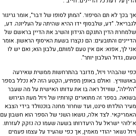
הדין על דעת כל הדיינים: חייב".
אך בכך לא תם הסיפור. "המתן לסופו של דבר", אומר גריגור
לגבריאל. "דע, שלבסוף ידו ההיא שהיתה על העליונה. דע,
שלמחרת הדין התנקם הנידון והשיב את הדיין בראשם של
הדיינים והתובעים: הם נקצרו בשעת האיסוף הראשון. אומר
אני לך, אפוא: אם אין טעם למותם, עלבון הוא; ואם יש לו
טעם, גדול העלבון יותר".
כפי שהבהיר ויזל, מדובר בהתרחשות ממשית שאירעה
באושוויץ. ואולם באופן מפתיע, הקטע הזה לא נכלל בספר
"הלילה", שוויזל ראה בו את עדותו האישית על מה שעבר
בשואה. בספר זה מתוארים קורותיו של ויזל מעת הגירוש
מעיר הולדתו סיגט, ועד שחרור מחנה בוכנוולד בידי הצבא
האמריקאי. לצד אלה, נושאו השני של הספר הוא חשבון עם
א־לוהי ישראל על היעדרותו בשעה שעמו כה נזקק לעזרתו.
ויזל נשאר יהודי מאמין, אך כפי שהעיד על עצמו פעמים