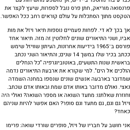
כבר עיבוד מהספר ביידיש, אך מושפע מהשיחות עם
פרנסואה מוריאק, חתן פרס נובל לספרות, שיעץ לקצר את
הטקסט מתוך הסתכלות על עולם קוראים רחב ככל האפשר.
אך בכך לא די. לפחות פעמיים נוספות תיאר ויזל את מות
אביו, ושני התיאורים שונים לחלוטין זה מזה. תיאור אחד
פורסם ב־1965 בידיעות אחרונות, העיתון שוויזל שימש
ככתב בכיר שלו במשך 14 שנים; והתיאור השני נכתב
בראשית שנות התשעים, באוטוביוגרפיה "כל הנחלים
הולכים אל הים". למי שקורא את ארבעת התיאורים נדמה
שמדובר בארבעה אנשים שונים שנספו במחנה השמדה
נאצי. ואולם מדובר באותו אדם שמת ובאותו אדם שכתב.
וחוזרת שאלתנו: מתעד השואה או מספר השואה? ואולי היה
ויזל גם וגם, גם מתעד וגם סופר? האם אפשר להיות שניהם
כאחד?
אני חושב על חבריו של ויזל, סופרים שורדי שואה: פרימו