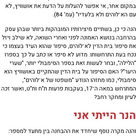
במקום אחר, אי אפשר להעלות על הדעת את אושוויץ, לא
עם הא־לוהים ולא בלעדיו" (עמ' 84).
הנה כי כן, בשתיים מיצירותיו המובהקות ביותר שבהן עסק
בהרחבה בנושא האמונה לפני ואחרי השואה, לא שילב ויזל
את סיפור בית הדין לא־לוהים, סיפור שהוא העיד בעצמו כי
נכח בעת התרחשותו. מדוע לא סיפר או כתב על כך בספרו
"הלילה", ובחר לעשות זאת בספר הסימבולי יותר, "שערי
היער"? האם הסיפור על בית הדין שהתקיים באושוויץ הוא
סימבולי, כמו מחזהו הנודע "משפטו של א־לוהים",
המתרחש במאה ה־17, בעקבות פרעות ת"ח ות"ט, ואשר זכה
לעיון ומחקר רחב?
הנר הייתי אני
והנה מקרה נוסף שיחדד את ההבחנה בין מתעד למספר: