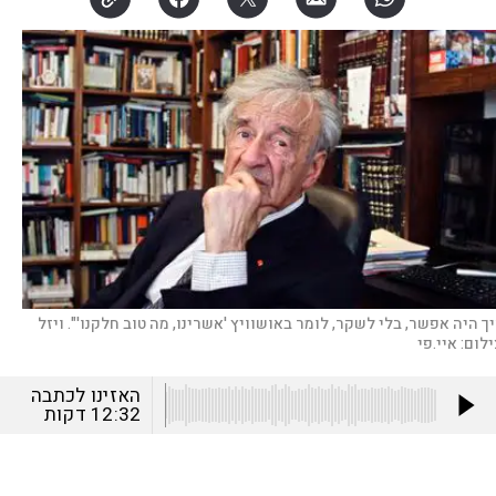
יך היה אפשר, בלי לשקר, לומר באושוויץ 'אשרינו, מה טוב חלקנו'". ויזל
ילום:
איי.פי
האזינו לכתבה
12:32
דקות