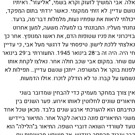
אלה. אבי המשיך לזעוק וקרא בשמי, "אליעזר". ראיתיו
נושם עדיין. לא זזתי ממקומי. כאשר ירדתי בתום המִפקד,
יכולתי לראות את שפתיו נעות, מלמלות דבר־מה, ברעד.
גחנתי מעליו. התבוננתי בו למעלה משעה, למען אחרוט
בזיכרוני את פניו שטופות הדם, את ראשו המנופץ. אחר כך
נאלצתי ללכת לישון. טיפסתי על דרגשי מעל אבי, כי עדיין
חי היה. היה זה ב־28 בינואר 1945. התעוררתי ב־29 בינואר
עם שחר. במקום אבי שכב חולה אחר. נאלצו לקחת אותו
לפנות בוקר אל המשרפה. ייתכן שנשם עדיין... תפילות לא
נשמעו על קברו. נר לא הודלק לזכרו. אזלו הדמעות.
אין צורך במחקר מעמיק כדי להבחין שמדובר בשני
תיאורים שונים לחלוטין לאותו אירוע. פער השנים בין
כתיבתם הוא להערכתי ארבע שנים בלבד. מכאן שכל אחד
משני התיאורים פונה כנראה לקהל אחר. התיאור ביידיש
נועד לשורדי השואה דוברי השפה. התיאור ב"הלילה" הוא