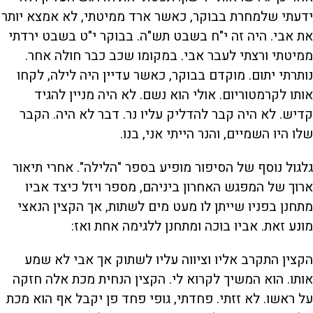
ידעתי שלמחרת בבוקר, כאשר ארד ממיטתי, לא אמצא יותר
את אבי. היה זה י"ח בשבט תש"ה. בבוקר י"ט בשבט ירדתי
ממיטתי ורצתי לעבר אבי. במקומו שכב כבר חולה אחר.
נותרתי יתום. מוקדם בבוקר, כאשר עדיין היה לילה, לקחו
אותו לקרמטוריום. אולי הוא נשם. לא היה מניין להגיד
קדיש. לא היה קבר להדליק עליו נר. דבר לא היה. הקבר
שלו היו השמיים, והנר הייתי אני, בנו.
גלגול נוסף של הסיפור מופיע בספר "הלילה". אחרי תיאור
ארוך של המפגש האחרון ביניהם, מספר ויזל כיצד אביו
מתחנן בפניו שייתן לו מעט מים לשתות, אך הקצין הנאצי
מונע זאת. אביו בוכה ומתחנן ללגימה אחת ואז:
הקצין התקרב אליו וציווה עליו לשתוק אך אבי לא שמע
אותו. הוא המשיך לקרוא לי. הקצין הנחית מכת אלה חזקה
על ראשו. לא זזתי. פחדתי, גופי פחד פן יקבל אף הוא מכת