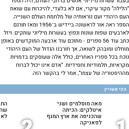
בעבור עשרות מיליוני אנשים ברחבי העולם, היה הספר
"הלילה" מקור עיקרי, אם לא בלעדי, להיכרות עם שואת
העם היהודי ועם נוראותיה של מלחמת העולם השנייה.
הספר ראה אור לראשונה ביידיש ב־1956 ומאז תורגם
לארבעים שפות שונות ונפוץ בעשרות מיליוני עותקים. ויזל
כתב עוד 56 ספרים - מתוכם עוד ארבעה המוקדשים באופן
מוחלט ומובהק לשואה, אך חורבנו הגדול של העם היהודי
נוכח בכל ספריו האחרים, כולל אלה שעוסקים בדמויות
מקראיות, תלמודיות וחסידיות. "אדם אינו יכול לברוח
מההיסטוריה של עצמו", אמר לי בהקשר הזה.
הכי מעניין
מאה מוסלמים ושני
החב
איטלקים: הכיתה
שהת
שהכניסה את ארץ המגף
לאנ
2
1
לפאניקה