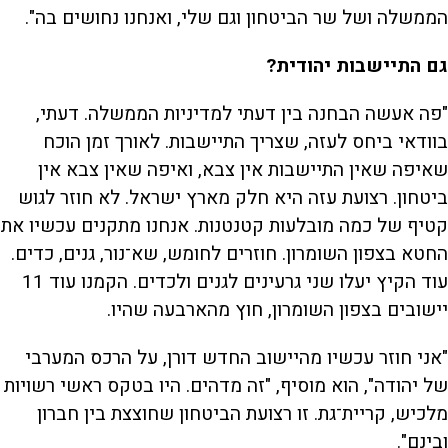
הממשלה ושל שר הביטחון וגם שלי, ואנחנו נחושים בה".
גם התיישבות יהודית?
"פה אעשה הבחנה בין דעתי למדיניות הממשלה. דעתי,
בוודאי ביחס לעזה, שצריך התיישבות. לאורך זמן הוכח
שאיפה שאין התיישבות אין צבא, ואיפה שאין צבא אין
ביטחון. רצועת עזה היא חלק מארץ ישראל. לא חוזר לגוש
קטיף של כמה מובלעות קטנטנות. אנחנו מתקנים עכשיו את
החטא בצפון השומרון. חוזרים לחומש, שא־נור, גנים, כדים.
עוד הקיץ יעלו שני גרעינים לגנים ולכדים. הקמנו עוד 11
יישובים בצפון השומרון, חוץ מהארבעה שהיו.
"אני חוזר עכשיו מהיישוב החדש דורן, על הרכס המערבי
של יהודה", הוא מוסיף, "זה מדהים. היו בטקס ראשי רשויות
מלכיש, קריית־גת. זו רצועת הביטחון שחוצצת בין חברון
ובינם".