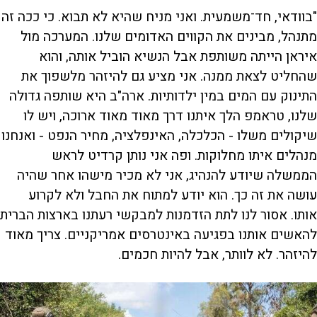
"בוודאי, חד־משמעית. ואני מניח שהיא לא תבוא. כי ככה זה
מתנהל, מבינים את הקווים האדומים שלנו. המערכה מול
איראן הייתה משותפת אבל הנשיא הוביל אותה, והוא
שהחליט לצאת ממנה. אני מציע גם להיזהר מלשפוך את
התינוק עם המים במין ילדותיות. ארה"ב היא שותפה גדולה
שלנו, טראמפ הלך איתנו דרך מאוד מאוד ארוכה, ויש לו
שיקולים משלו - הכלכלה, האינפלציה, מחיר הנפט - ואנחנו
מנהלים איתו מחלוקות. ופה אני נותן קרדיט לראש
הממשלה שיודע להנהיג, אני לא מכיר מישהו אחר שהיה
עושה את זה כך. הוא יודע למתוח את החבל ולא לקרוע
אותו. אסור לנו לתת הזדמנות למבקשי רעתנו בארצות הברית
להאשים אותנו בפגיעה באינטרסים אמריקניים. צריך מאוד
להיזהר. לא לוותר, אבל להיות חכמים.