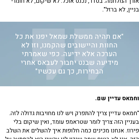
אורך המלחמה. בסדר, נכנס אוכל. לא שיקום, לא חומרי
בניין, לא ברזל".
"אם תהיה ממשלת שמאל יפנו את כל
החוות והיישובים שהקמנו, וזו לא
הערכה אלא ידיעה. כפי שאמרתי
מידיעה שבנט יחבור לעבאס אחרי
הבחירות, כך גם עכשיו"
וחמאס עדיין שם.
"חמאס עדיין צריך להתפרק ויש לנו מחויבות גדולה לזה.
בעניין הזה צריך לומר שטראמפ עומד, ואין שיקום בלי
פירוז. אנחנו מכינים כמה חלופות איך להשלים את השלב