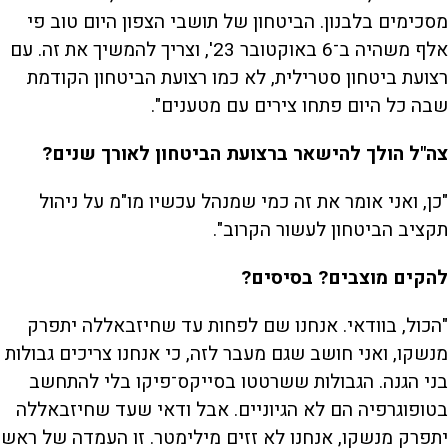
מסכימים בלבנון. הביטחון של תושבי הצפון היום טוב פי
אלף משהיה ב־6 באוקטובר 23', וצריך להמשיך את זה. עם
רצועת ביטחון סטרילית, לא כמו רצועת הביטחון הקודמת
שבה כל היום פתחו צירים עם מטענים".
צה"ל הולך להישאר ברצועת הביטחון לאורך שנים?
"כן, ואני אומר את זה כמי שמנהל עכשיו מו"מ על ניהול
תקציב הביטחון לעשור הקרוב".
להקים מוצבים? בסיסים?
"הכול, בוודאי. אנחנו שם לפחות עד שחיזבאללה יתפרק
מנשקו, ואני חושב שגם מעבר לזה, כי אנחנו צריכים גבולות
בני הגנה. הגבולות ששרטטו בסייקס־פיקו בלי להתחשב
בטופוגרפיה הם לא הגיוניים. אבל ודאי שעד שחיזבאללה
יתפרק מנשקו, אנחנו לא זזים מילימטר. זו העמדה של ראש