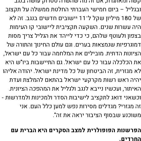
קשה ומאתגרת, אם זה מה שהשרה סטרוק עושה בנגב
ובגליל – ביום חמישי העברתי החלטת ממשלה על תקצוב
של 180 מיליון שקל ל־11 יישובים חדשים בנגב. זה לא
היה עשרות שנים. השקעה תקציבית ליישובי קו העימות
בצפון ולעוטף שלהם, כי כדי לייהד את הגליל צריך מסות
דמוגרפיות שנמצאות בערים. וגם עולם החינוך והתורה של
הציונות הדתית. מובילים את המלחמה עבור כל עם ישראל,
את הכלכלה עבור כל עם ישראל. גם התיישבות ביו"ש היא
לא מגזרית, זה הביטחון של כל מדינת ישראל. יהודה אליהו
יהיה ראש רשות מקרקעי ישראל בהתאם להמלצת ועדת
האיתור, ועכשיו נייבא לנגב ולגליל את המהפכה הציונית.
וכשאני דואג לתקציב לישיבות הסדר ולמכינות ולמדרשות -
זה מגזרי? מגדלים מסירות נפש למען כלל העם. אני
משוכנע שבסוף הציבור יראה את זה".
הפרשנות הפופולרית למצב הסקרים היא הברית עם
החרדים.