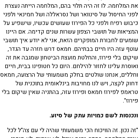
את המלחמה. לו זה היה תלוי בהם, המלחמה הייתה נעצרת
לפני החיסול של סינוואר ושל נסראללה ושל חמינאי ולפני
כיבוש רפיח ולפני כל הפירוז שעושים עכשיו, שישפיע על
המציאות של תושבי הצפון עשרות שנים קדימה. אם היינו
שומעים לחבורת המופקרים הזאת, אני לא יודע איך תושבי
עוטף עזה היו חיים בבתיהם. חמאס דרש חזרה עד הגדר,
שיקום בלי פירוז, והחלטת מועצת הביטחון שמגבה את זה
ואוסרת עלינו לחזור להילחם. היום כל חטופינו בבית, חיים
וחללים, אנחנו שולטים בחלק משמעותי של הרצועה, חמאס
דחוק לקצה, ויש לנו מחויבות בינלאומית בתוכנית של
טראמפ לפירוז חמאס ופירוז עזה, בהתניה שאין שיקום בלי
פירוז".
ונכנסות לשם כמויות עתק של סיוע.
"זה נכון. זה הוויכוח הכי משמעותי שהיה לי עם צה"ל לכל