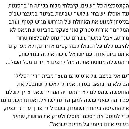
הקונספציה כל השנים: קיבלתי מכות בכיתה ח' בהפגנות
נגד אוסלו, ישבתי שלושה שבועות בצינוק במעצר שב"כ
בניסיון למנוע את האיוולת של הגירוש מגוש קטיף, וערב
המלחמה אורית סטרוק ואני צעקנו בקבינט שחמאס לא
מורתע. אבל במשך עשרים שנה נתנו למפלצות טרור
להיבנות לנו על הגבולות בהיקפים אדירים, ולא מפרקים
אותם ביום אחד. עם ישראל עושה את זה בנחישות,
והממשלה מנווטת את זה מול לחצים אדירים מכל העולם.
"גם אני במצב של אוטוטו צו מעצר מבית הדין הפלילי
הבינלאומי בהאג. בסדר, אמרתי לאשתי שתבטל את
החופשה שמעולם לא הזמנו. זה המחיר שאני צריך לשלם
עבור מה שאני עושה למען מדינת ישראל. ואנחנו משנים גם
את התפיסה ביהודה ושומרון. בשביל זה צריך עוד קדנציה,
כדי למוטט את הסכמי אוסלו ולפרק את הרשות, שהיא
בעיניי איום קיומי על מדינת ישראל".