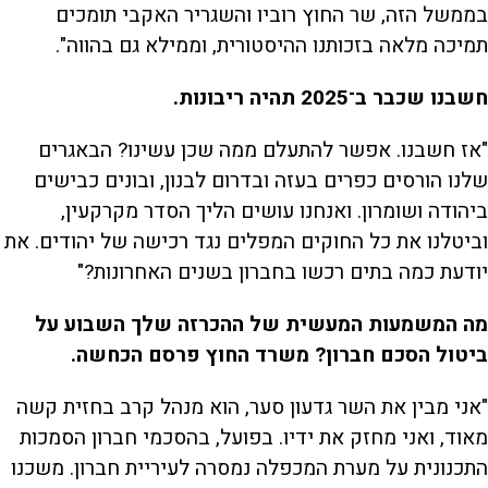
בממשל הזה, שר החוץ רוביו והשגריר האקבי תומכים
תמיכה מלאה בזכותנו ההיסטורית, וממילא גם בהווה".
חשבנו שכבר ב־2025 תהיה ריבונות.
"אז חשבנו. אפשר להתעלם ממה שכן עשינו? הבאגרים
שלנו הורסים כפרים בעזה ובדרום לבנון, ובונים כבישים
ביהודה ושומרון. ואנחנו עושים הליך הסדר מקרקעין,
וביטלנו את כל החוקים המפלים נגד רכישה של יהודים. את
יודעת כמה בתים רכשו בחברון בשנים האחרונות?"
מה המשמעות המעשית של ההכרזה שלך השבוע על
ביטול הסכם חברון? משרד החוץ פרסם הכחשה.
"אני מבין את השר גדעון סער, הוא מנהל קרב בחזית קשה
מאוד, ואני מחזק את ידיו. בפועל, בהסכמי חברון הסמכות
התכנונית על מערת המכפלה נמסרה לעיריית חברון. משכנו