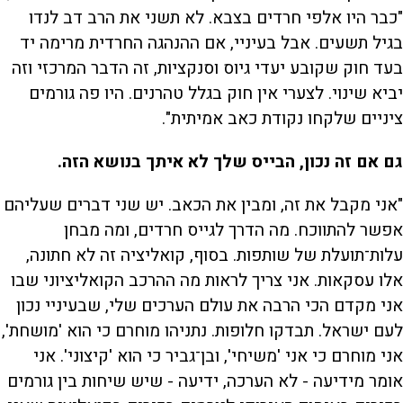
"כבר היו אלפי חרדים בצבא. לא תשני את הרב דב לנדו
בגיל תשעים. אבל בעיניי, אם ההנהגה החרדית מרימה יד
בעד חוק שקובע יעדי גיוס וסנקציות, זה הדבר המרכזי וזה
יביא שינוי. לצערי אין חוק בגלל טהרנים. היו פה גורמים
ציניים שלקחו נקודת כאב אמיתית".
גם אם זה נכון, הבייס שלך לא איתך בנושא הזה.
"אני מקבל את זה, ומבין את הכאב. יש שני דברים שעליהם
אפשר להתווכח. מה הדרך לגייס חרדים, ומה מבחן
עלות־תועלת של שותפות. בסוף, קואליציה זה לא חתונה,
אלו עסקאות. אני צריך לראות מה ההרכב הקואליציוני שבו
אני מקדם הכי הרבה את עולם הערכים שלי, שבעיניי נכון
לעם ישראל. תבדקו חלופות. נתניהו מוחרם כי הוא 'מושחת',
אני מוחרם כי אני 'משיחי', ובן־גביר כי הוא 'קיצוני'. אני
אומר מידיעה - לא הערכה, ידיעה - שיש שיחות בין גורמים