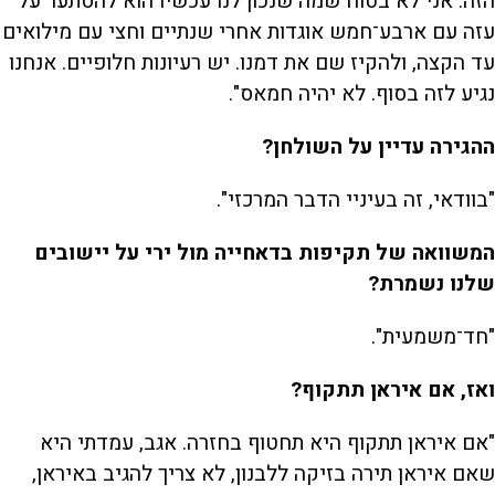
הזה. אני לא בטוח שמה שנכון לנו עכשיו הוא להסתער על
עזה עם ארבע־חמש אוגדות אחרי שנתיים וחצי עם מילואים
עד הקצה, ולהקיז שם את דמנו. יש רעיונות חלופיים. אנחנו
נגיע לזה בסוף. לא יהיה חמאס".
ההגירה עדיין על השולחן?
"בוודאי, זה בעיניי הדבר המרכזי".
המשוואה של תקיפות בדאחייה מול ירי על יישובים
שלנו נשמרת?
"חד־משמעית".
ואז, אם איראן תתקוף?
"אם איראן תתקוף היא תחטוף בחזרה. אגב, עמדתי היא
שאם איראן תירה בזיקה ללבנון, לא צריך להגיב באיראן,