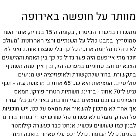
מוותר על חופשה באירופה
ממשרדו במשרד הביטחון, בקומה ה־15 בקריה, אומר השר
סמוטריץ' במבט כולל על השנתיים וחצי האחרונות: "מעולם
לא ניהלנו מלחמה ארוכה כל־כך בלי שעצרו אותנו. ואני לא
זוכר מתי אי־פעם היה פער גדול כל כך בין האמת וההישגים
הצבאיים והביטחוניים במערכה הזו, ובין איך שזה משוקף
בתקשורת. ברור שלתקשורת ולאופוזיציה יש מניעים
פוליטיים. המציאות היא שכ־65 אחוזים מרצועת עזה - תכף
נגיע ל־70 אחוז - בידינו. תשתיות הטרור פורקו. חמאס
והעזתים ברובם נמצאים בעיי חורבות, באוהלים, בלי עתיד.
אף אחד לא מתכוון להשאיר את חמאס על כנו, ויש תוכניות
על הפרק. מעולם לא עשו טיפול שורש יסודי בטרור בדרום
לבנון כמו שעושים עכשיו. אנחנו כבר כעשרה קילומטר
בפנים, כולל הבופור, כולל רכס עלי טאהר, בואכה רמת