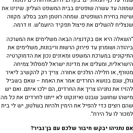
עומד על כף המאזניים. בקדנציה הבאה הולכים למנות
שמונה עד עשרה שופטים בבית המשפט העליון. שינינו את
שיטת בחירת השופטים. שמחה רוטמן חצב בסלע. מקווה
שנצליח להשלים את פיצול תפקיד היועמ"ש. זו דרמה.
"השאלה היא אם בקדנציה הבאה משלימים את המערכה
ביהודה ושומרון עד פירוק הרשות וריבונות, משלימים את
התיקונים במערכת המשפט ומאזנים נכון את הדמוקרטיה
הישראלית, ומעלים את מדינת ישראל למסלול צמיחה
מטורף, או חלילה הולכים אחורה. צריך רק להקשיב ליאיר
גולן, שגם בנושא החרדים אמר את האמת – שאם בשביל
להזיז את נתניהו צריך את החרדים, הם ילכו איתם. ואם יש
מישהו שחושב שבנט ואיזנקוט לא ייתנו לחרדים את כל מה
שהם רוצים כדי להפיל את הימין ולהיות בשלטון, יש לי בית
למכור לו על הירח".
אם נתניהו יבקש חיבור שלכם עם בן־גביר?