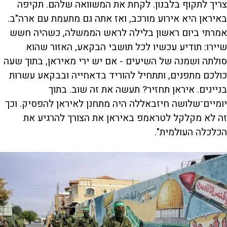
צריך לתקוף בלבנון. לקחת את המשוואה שלהם. תקיפה
באיראן היא אירוע מורכב, ואז אתה גם מתעמת עם ארה"ב.
אמרתי ביום ראשון בלילה לראש הממשלה, כשהיה חשש
שיירו: תודיע עכשיו לכל תושבי הבקאע, האזור שהוא
סולתה ושמנה של השיעים - אם יש ירי מאיראן, בתוך שעה
כולכם מתפנים, ותתחיל להוריד בדאחייה ובבקאע עשרות
בניינים. איראן תחזיר? תעשה את זה שוב. בתוך
יומיים־שלושה חיזבאללה היה מתחנן לאיראן להפסיק. וכך
זה לא מקלקל לטראמפ באיראן את הצורך להרגיע את
הכלכלה העולמית".