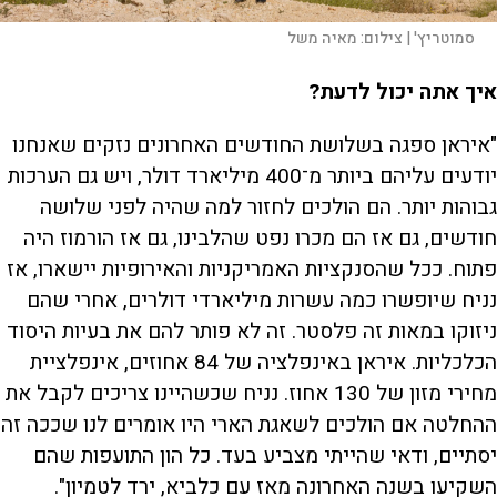
סמוטריץ' |
צילום:
מאיה משל
איך אתה יכול לדעת?
"איראן ספגה בשלושת החודשים האחרונים נזקים שאנחנו
יודעים עליהם ביותר מ־400 מיליארד דולר, ויש גם הערכות
גבוהות יותר. הם הולכים לחזור למה שהיה לפני שלושה
חודשים, גם אז הם מכרו נפט שהלבינו, גם אז הורמוז היה
פתוח. ככל שהסנקציות האמריקניות והאירופיות יישארו, אז
נניח שיופשרו כמה עשרות מיליארדי דולרים, אחרי שהם
ניזוקו במאות זה פלסטר. זה לא פותר להם את בעיות היסוד
הכלכליות. איראן באינפלציה של 84 אחוזים, אינפלציית
מחירי מזון של 130 אחוז. נניח שכשהיינו צריכים לקבל את
ההחלטה אם הולכים לשאגת הארי היו אומרים לנו שככה זה
יסתיים, ודאי שהייתי מצביע בעד. כל הון התועפות שהם
השקיעו בשנה האחרונה מאז עם כלביא, ירד לטמיון".