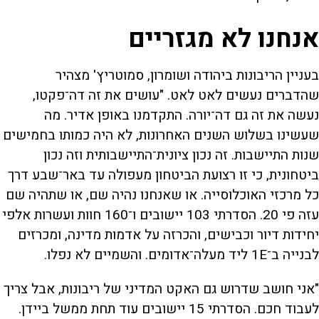
אנחנו לא מגזריים
בעניין הריבונות ביהודה ושומרון, סמוטריץ' מצהיר
שהדברים נעשים לאט לאט. "עושים את זה דה־פקטו,
נעשה את זה גם דה־יורה. התקדמנו באופן אדיר. מה
שעשינו בשלוש השנים האחרונות, לא היה כמותו בחמישים
שנות התיישבות. זה נכון ציונית־התיישבותית וזה נכון
ביטחונית, כי זו רצועת הביטחון מעפולה עד באר־שבע דרך
כל מרכזי האוכלוסייה. או שאנחנו נהיה שם, או שתהיה שם
עזה פי 20. הסדרתי 103 יישובים ו־160 חוות ועשרות אלפי
יחידות דיור וכבישים, והכרזה על אדמות מדינה, ומכרזים
לבנייה ב־1E ליד מעלה־אדומים. והשמיים לא נפלו.
"אני חושב שדרוש גם האקט המדיני של ריבונות, אבל צריך
לעבוד חכם. הסדרתי 15 יישובים עוד תחת ממשל ביידן.