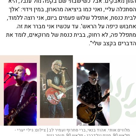
המון מאבקים. אבל כשישבתי שם בקפה מול ענבל, היא
הסתכלה עליי, ואני כמו ביציאה מהארון, במין וידוי: 'אלך
לבית כנסת, אתפלל שלוש פעמים ביום, אני רוצה ללמוד,
אחבוש כיפה על הראש'. עד עכשיו אני מברר את זה.
מתפלל פה, לא רחוק, בבית כנסת של מרוקאים, לומד את
הדברים בקצב שלי".
מלווים אותי. אהוד בנאי, ברי סחרוף ועמיר לב |
צילום:
גילי יערי -
פלאש 90, חיים גולדברג - פלאש 90, תומר גינת