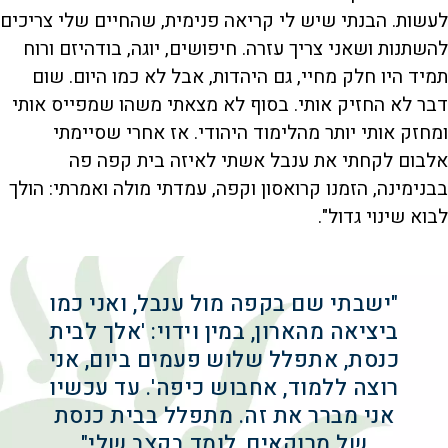
לעשות. הבנתי שיש לי קריאה פנימית, שהחיים שלי צריכים
להשתנות ושאני צריך עזרה. חיפושים, יוגה, בודהיזם ורוח
תמיד היו חלק מחיי, גם היהדות, אבל לא כמו היום. שום
דבר לא החזיק אותי. בסוף לא מצאתי משהו שמפייס אותי
ומחזק אותי יותר מהלימוד היהודי. אז אחרי שסיימתי
אלבום לקחתי את ענבל אשתי לאיזה בית קפה פה
בבנימינה, הזמנו קרואסון וקפה, עמדתי מולה ואמרתי: הולך
לבוא שינוי גדול".
"ישבתי שם בקפה מול ענבל, ואני כמו
ביציאה מהארון, במין וידוי: 'אלך לבית
כנסת, אתפלל שלוש פעמים ביום, אני
רוצה ללמוד, אחבוש כיפה'. עד עכשיו
אני מברר את זה. מתפלל בבית כנסת
של מרוקאים, לומד בקצב שלי"