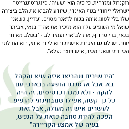
רוקנרול ומזרחית. כי כזה הוא ישעיהו: סינגר־סונגרייטר
ישראלי ייחודי בנוף האינדי, שיודע להביא את הלב ביצירה
שלו בלי לסווג אותה בכוח לז׳אנר מסוים. ועדיין, כשאני
שואל מי השפיע עליו הוא מזכיר את אהוד בנאי, אביתר
בנאי, ברי סחרוף, ארז לב־ארי ועמיר לב - "בשלב מאוחר
יותר. יש לנו גם היכרות אישית והוא ליווה אותי, הוא החילוני
הכי דתי שאני מכיר, איש ויוצר נפלא".
"היו שירים שהביאו איזה שיא והקהל
בא. אבל אז סגרנו הופעה בבארבי עם
להקה - ולא נמכרו כרטיסים. זה היה
כל כך קשה, אפילו שמבחינתי להופיע
לעשרים איש זה מעולה, אבל זאת
הפכה להיות סחבה כזאת על הנפש,
בעיה של אמצע הקריירה"