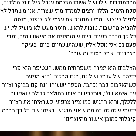
ההתמודדות שלו ושל אשתו הצלמת ענבל איל ושל הילדים,
נוכח הימים הללו. "רצים לממ״ד מתי שצריך. אני משתדל לא
ליפול לייאוש. ממש מחזיק את עצמי לא ליפול, מנסה
להביא מחשבות טובות לראש. חוסר מעש לא מועיל לי. יש
כל כך הרבה רגעים ביום שמזמינים את הייאוש הזה, ומדי
פעם גם אני נופל אליו, שעה־שעתיים ביום. בעיקר
בצהריים. אבל בסוף זה עובר".
האלבום הוא יצירה משפחתית ממש: העטיפה היא פרי
ידיהם של ענבל ושל נח, בנם הבכור. "היא הגיעה
כשהאלבום כבר נכתב", מספר ישעיהו. "נח קם בבוקר וצייר
עם אימא שלו, שהלבישה אותו בחולצה גדולה שאפשר
ללכלך, והוא הרגיש כמו צייר צרפתי. כשראיתי את הציור
ידעתי שזה זה. זה מה שאני מרגיש. ראיתי שם כל כך הרבה.
קיבלתי כמובן אישור מהיוצרים".