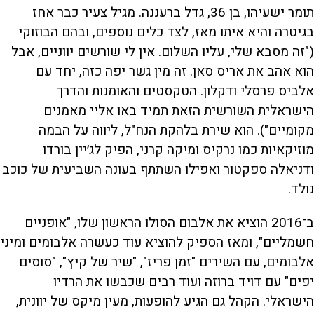
תומר ישעיהו, בן 36, גדל ברעננה. מגיל צעיר כבר אחז
בגיטרה והיא איתו מאז, לצד כלים נוספים, ובהם הבוזוקי
("זה מסבא שלי, עליו השלום. אין לי שורשים יווניים, אבל
הוא אהב את אריס סאן. זה מין גשר יפה כזה, יחד עם
אלביס פרסלי ודקלון. הטקסטים והאומנות והדרך
הישראלית השורשית הזאת תמיד באו אליי מאמנים
מקומיים"). הוא שירת בלהקת הנח"ל, ליווה על הבמה
מוזיקאיות כמו נרקיס ומיקה קרני, הפיק לג׳יין בורדו
ודניאלה ספקטור ואפילו השתתף בעונה השביעית של כוכב
נולד.
ב־2016 הוציא את אלבום הסולו הראשון שלו, "אופניים
חשמליים", ומאז הספיק להוציא עוד כעשרה אלבומים ומיני
אלבומים, עם השירים "זמן פריז", "שיר של קיץ", "סוסים
יפים" עם דויד ברוזה ועוד רבים שכבשו את הרדיו
הישראלי. הקהל גם הגיע להופעות, מעין מיקס של יוונית,