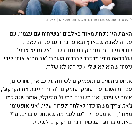
להעסיק את עצמנו ואותם. משפחת ישעיהו |
צילום:
האמת הזו נוכחת מאוד באלבום "בשיחות עם עצמי", עם
פנייה לאבא שבארץ ובאופן ברור גם פנייה לאבינו
שבשמיים. זה מובהק במיוחד בשיר "אל תביא אותי",
שלקראת סופו מרפרר לברכות השחר: "אל תביא אותי לידי
ניסיון שהוא לא שלי / כי הוא לא שלי".
אנחנו ממשיכים ומעמיקים לשיחה על נבואה, שורשים,
עבודת השם ועוד עומקי עומקים. "הרוח חייבת את הקרקע",
אומר ישעיהו, ואני משלים במשל מוזיקלי, אומר שזה כמו
ג'אז: צריך משהו כדי לאלתר ולפרוח עליו. "אני אופטימי
מאוד", הוא מספר לי. "גם לגבי מה שאנחנו עוברים, מ־7
באוקטובר ועד עכשיו. דברים זקוקים לשינוי.