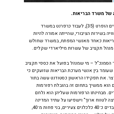
 של משרד הבריאות.
עוד לפני שמלאו לו 30 החל חיים הופרט (35), לעבוד כרפרנט במשרד
ה בשירות הציבורי, שהייתה אמורה להיות
בריאות כאחד מאנשי המפתח, במשרד שחולש
 מנהל תקציב של עשרות מיליארדי שקלים.
ה לתפקיד הסמנכ"ל – מי שמנהל בפועל את כספי תקציב
שעומד בין אנשי מערכת הבריאות שזועקים כי
צר. את תפקידו הראשון כסטודנט עשה בתור
ם הוא ממשיך בתחום זה בהובלת רפורמות
. מבחינתו הרפורמות שעליהן הוא נלחם
ה לטווח ארוך" וישפיעו על עתיד המדינה
לאורך עשורים. תחת הופרט עובדים כ־40 כלכלנים צעירים, בני פחות מ־40,