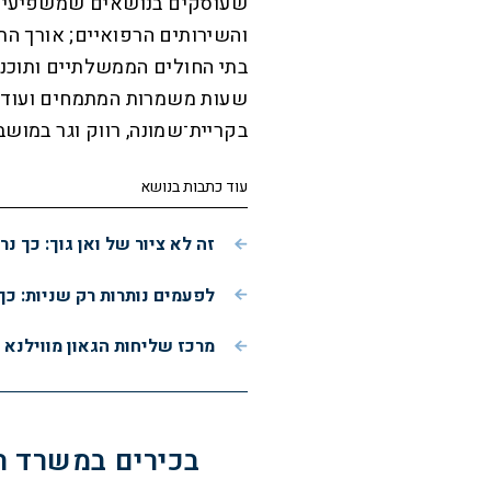
שעוסקים בנושאים שמשפיעים ע
והשירותים הרפואיים; אורך התו
בתי החולים הממשלתיים ותוכניו
שעות משמרות המתמחים ועוד. ה
בקריית־שמונה, רווק וגר במושבה
עוד כתבות בנושא
זה לא ציור של ואן גוך: כך 
לפעמים נותרות רק שניות: כך
מרכז שליחות הגאון מווילנא 
בכירים במשרד ה