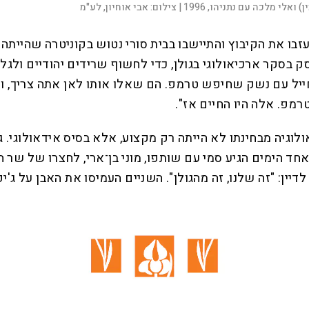
 ואלי מלכה עם נתניהו, 1996 |
צילום:
אבי אוחיון, לע"מ
 עזבו את הקיבוץ והתיישבו בבית סורי נטוש בקוניטרה שהיית
בסקר ארכיאולוגי בגולן, כדי לחשוף שרידים יהודיים ולגלות
חייל עם נשק שחיפש טרמפ. הם שאלו אותו לאן אתה צריך, ו
רמפ. אלה היו החיים אז".
גיה מבחינתו לא הייתה רק מקצוע, אלא בסיס אידאולוגי. גיל
 הימים הגיע סמי עם שותפו, מוני בן־ארי, לחצרו של שר הב
ין: "זה שלנו, זה מהגולן". השניים העמיסו את האבן על ג'י