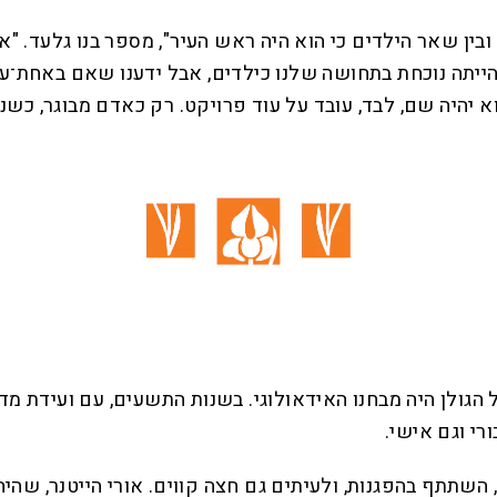
ו ובין שאר הילדים כי הוא היה ראש העיר", מספר בנו גלעד.
ייתה נוכחת בתחושה שלנו כילדים, אבל ידענו שאם באחת־ע
יהיה שם, לבד, עובד על עוד פרויקט. רק כאדם מבוגר, כשנס
 הגולן היה מבחנו האידאולוגי. בשנות התשעים, עם ועידת מ
רי וגם אישי.
תתף בהפגנות, ולעיתים גם חצה קווים. אורי הייטנר, שהיה ד