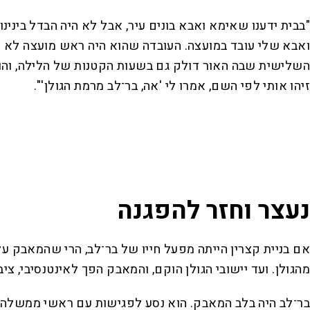
"בבית ידענו שאימא ואבא בונים עיר, אבל לא היה הבדל בינינ
ואבא שלי עובד במועצה. העובדה שהוא היה ראש מועצה לא ה
השלישית שבה האור דולק גם בשעות הקטנות של הלילה, והוא 
זיהו אותי לפי השם, אמרו לי 'אה, בר־לב מרמת הגולן'".
נעצר וחזר להפגנה
אם בניית קצרין הייתה מפעל חייו של בר־לב, הרי שהמאבק על
מהגולן. ועד יישובי הגולן הוקם, והמאבק הפך לאינטנסיבי, ציבו
בר־לב היה בלב המאבק. הוא נסע לפגישות עם ראשי ממשלה, הש