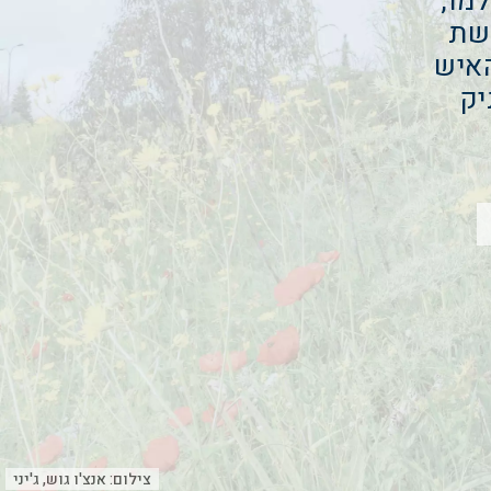
מו,
ששת
האיש
יק
צילום:
אנצ'ו גוש, ג'יני