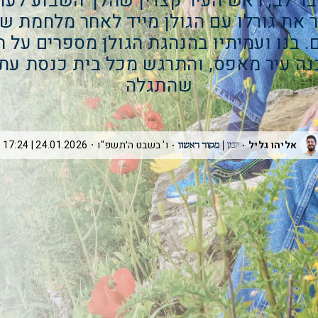
בר־לב, ראש העיר קצרין שהלך השבוע לעול
את גורלו עם הגולן מייד לאחר מלחמת 
. בנו ועמיתיו בהנהגת הגולן מספרים על 
ה עיר מאפס, והתרגש מכל בית כנסת עת
שהתגלה
אליהו גליל
ו' בשבט ה׳תשפ"ו
24.01.2026 | 17:24