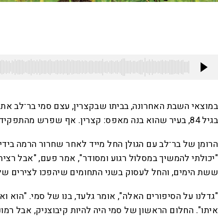
במוצאי השבת האחרונה, בביתו שבקצרין, עצם סמי בר־לב את עי
בגיל 84, בעיר שהוא בנה מאפס: קצרין. אף שפרש מהתפקיד לפני 13 שנה, לאחר ששימש בו 33 שנים ברצף, בר־לב היה ונותר ראש העיר המיתולוגי של בירת הגולן.
"יכולתי להמשיך במסלול רגוע ומסודר", אמר פעם, "אבל רצית
ששת הימים, והחל לעסוק בשני התחומים שיהפכו לצירים של חי
איתו". החלום הראשון של סמי היה להיות קיבוצניק, אבל רמו