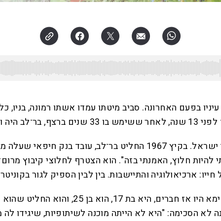
ניו בפעם האחרונה. סביב מיטתו עמדו אשתו רמונה, בניו, כלו
הרומן של בר־לב עם הגולן החל מייד לאחר שחרור הרמה בידי ישראל. בקיץ 
י להיות חלוץ, האמנתי בזה". הוא הצטרף לחלוצי קיבוץ מרו
יו: ארכיאולוגיה והתיישבות. בין לבין הספיק לגור בקוניטר
"גדלנו על הסיפורים האלה", אומר גלעד, בנו של 
נה לא הסכימה: "היא לא הייתה מוכנה לשיתופיות, שיגידו לה