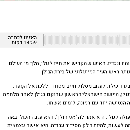
האזינו לכתבה
14:59
דקות
תיו ונכדיו. האיש שהקדיש את חייו לגולן, הלך מן העולם
1967 החליט בר־לב, עובד בנק חיפאי שעלה מבגדד כילד, לעזוב מסלול חיים מסודר וללכת אל הסְפר.
ם־גולן, היישוב הישראלי הראשון שהוקם בגולן לאחר מלחמת
ה הנטושה יחד עם רמונה, לימים אשתו.
סמי. "הוא ואימא היו אז חברים, היא בת 17, הוא בן 25, והוא החליט שהוא עולה לגולן. הוא אמר לה 'אני הולך', והיא עזבה הכול ובאה
 מה לעשות, להיות חלק מסידור עבודה. היא אישה עצמאית