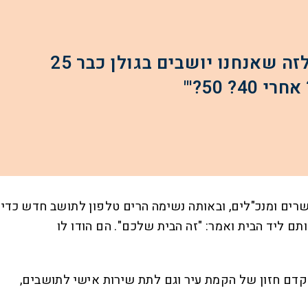
אורי הייטנר: "באמצע הפגישה עם שחל, סמי קם וצעק: 'תגיד, אתה מודע לזה שאנחנו יושבים בגולן כבר 25
ם שרים ומנכ"לים, ובאותה נשימה הרים טלפון לתושב חדש כדי
ם ליד הבית ואמר: "זה הבית שלכם". הם הודו לו
 לקדם חזון של הקמת עיר וגם לתת שירות אישי לתושבים,