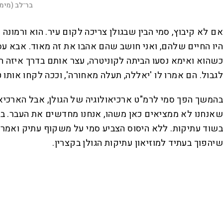
בר־לב (מימין)
אם לא קיבוץ, סמי הבין שבגולן צריכה לקום עיר. הוא ורמונה
היו החיים שלהם, ואני חושב שהם אהבו את זה מאוד. אבא עסק 
כשהוא ואימא נסעו הביתה לקוניטרה, עצר אותם בדרך איזה 
לגבול. הם אמרו לו 'יאללה, תעלה מאחורה', וככה לקחו אותו ט
בהמשך הפך סמי לרמ"ט ארכיאולוגיה של הגולן, אבל הארכיאולו
שאנחנו לא ממציאים כאן משהו, אנחנו מחדשים את העבר. באחד
בשוד עתיקות. ללא היסוס הצביע סמי על משקוף עתיק ואמר לדי
שיהפוך בעתיד למוזיאון עתיקות הגולן בקצרין.