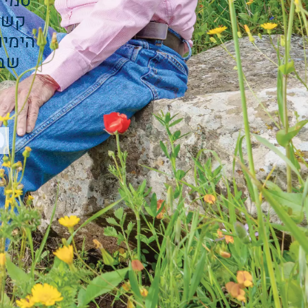
סמי 
קשר 
הימים
שבנ