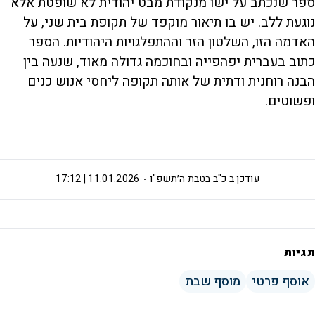
ספר שנכתב על ישו מנקודת מבט יהודית לא שופטת אלא
נוגעת ללב. יש בו תיאור מוקפד של תקופת בית שני, על
האדמה הזו, השלטון הזר וההתפלגויות היהודיות. הספר
כתוב בעברית יפהפייה ובחוכמה גדולה מאוד, שנעה בין
הבנה רוחנית ודתית של אותה תקופה ליחסי אנוש כנים
ופשוטים.
עודכן ב
כ"ב בטבת ה׳תשפ"ו
11.01.2026 | 17:12
תגיות
אוסף פרטי
מוסף שבת