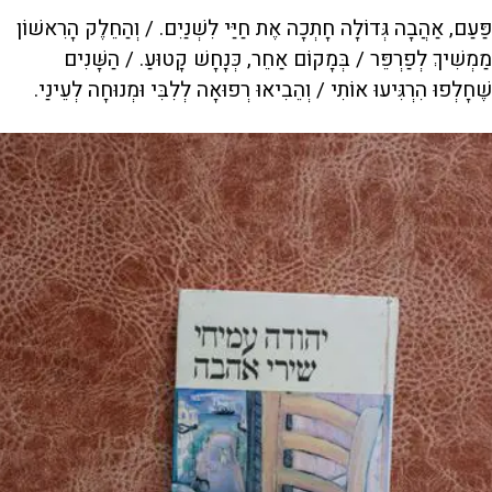
פַּעַם, אַהֲבָה גְּדוֹלָה חָתְכָה אֶת חַיַּי לִשְׁנַיִם. / וְהַחֵלֶק הָרִאשׁוֹן
מַמְשִׁיךְ לְפַרְפֵּר / בְּמָקוֹם אַחֵר, כְּנָחָשׁ קָטוּעַ. / הַשָּׁנִים
שֶׁחָלְפוּ הִרְגִּיעוּ אוֹתִי / וְהֵבִיאוּ רְפוּאָה לְלִבִּי וּמְנוּחָה לְעֵינַי.