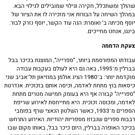
שהולך ומשתכלל, חקירה וגילוי שמובילים לגילוי הבא.
במהלך השיחה על הבורות אני מזכירה לו את הציור של
יוסף מכיתה ב' ואומרת: הנה עוד הקשר, יוסף נזרק לבור.
בינגו, אנחנו מחייכים.
צעקת הדממה
עבודתו המפורסמת ביותר, "ספרייה", המוצגת בכיכר בבל
בברלין מ־1995, באה גם היא לעולם בעקבות עבודה
מוקדמת יותר: ב־1980 הציג אולמן במוזיאון תל־אביב שני
כיסאות בוץ מתחת לאדמה, וכיסה אותם בזכוכית. אנדרטת
"ספרייה" קבורה אף היא בעומק חמישה מטרים מתחת
לאדמה, ומכוסה זכוכית. היא מתייחסת לאירוע שריפת
הספרים מ־1933, כאשר השלטון הנאצי שרף בפומבי
רבבות ספרים שנבזזו מספריות יהודיות. האירוע התרחש
בכיכר האופרה בברלין, היום כיכר בבל, באותו מקום שבו