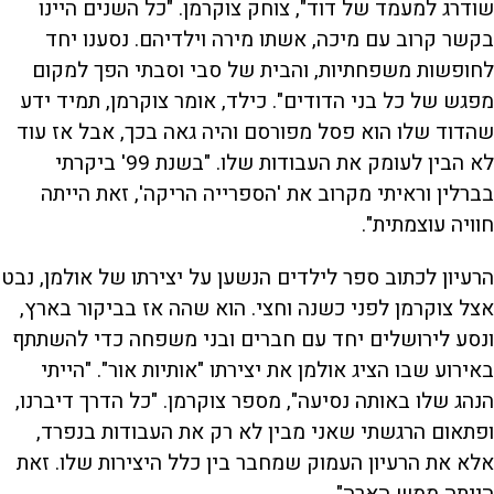
שודרג למעמד של דוד", צוחק צוקרמן. "כל השנים היינו
בקשר קרוב עם מיכה, אשתו מירה וילדיהם. נסענו יחד
e
לחופשות משפחתיות, והבית של סבי וסבתי הפך למקום
מפגש של כל בני הדודים". כילד, אומר צוקרמן, תמיד ידע
o
שהדוד שלו הוא פסל מפורסם והיה גאה בכך, אבל אז עוד
לא הבין לעומק את העבודות שלו. "בשנת 99' ביקרתי
בברלין וראיתי מקרוב את 'הספרייה הריקה', זאת הייתה
חוויה עוצמתית".
הרעיון לכתוב ספר לילדים הנשען על יצירתו של אולמן, נבט
אצל צוקרמן לפני כשנה וחצי. הוא שהה אז בביקור בארץ,
ונסע לירושלים יחד עם חברים ובני משפחה כדי להשתתף
באירוע שבו הציג אולמן את יצירתו "אותיות אור". "הייתי
הנהג שלו באותה נסיעה", מספר צוקרמן. "כל הדרך דיברנו,
ופתאום הרגשתי שאני מבין לא רק את העבודות בנפרד,
אלא את הרעיון העמוק שמחבר בין כלל היצירות שלו. זאת
הייתה ממש הארה".