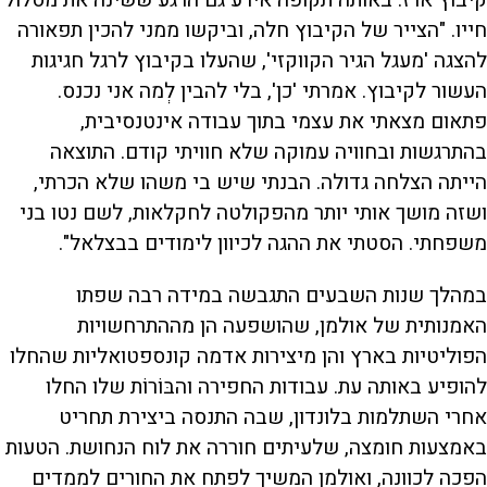
חייו. "הצייר של הקיבוץ חלה, וביקשו ממני להכין תפאורה
להצגה 'מעגל הגיר הקווקזי', שהעלו בקיבוץ לרגל חגיגות
העשור לקיבוץ. אמרתי 'כן', בלי להבין לְמה אני נכנס.
פתאום מצאתי את עצמי בתוך עבודה אינטנסיבית,
בהתרגשות ובחוויה עמוקה שלא חוויתי קודם. התוצאה
הייתה הצלחה גדולה. הבנתי שיש בי משהו שלא הכרתי,
ושזה מושך אותי יותר מהפקולטה לחקלאות, לשם נטו בני
משפחתי. הסטתי את ההגה לכיוון לימודים בבצלאל".
במהלך שנות השבעים התגבשה במידה רבה שפתו
האמנותית של אולמן, שהושפעה הן מההתרחשויות
הפוליטיות בארץ והן מיצירות אדמה קונספטואליות שהחלו
להופיע באותה עת. עבודות החפירה והבּוֹרוֹת שלו החלו
אחרי השתלמות בלונדון, שבה התנסה ביצירת תחריט
באמצעות חומצה, שלעיתים חוררה את לוח הנחושת. הטעות
הפכה לכוונה, ואולמן המשיך לפתח את החורים לממדים