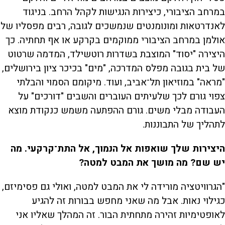
במרחב הציבורי, כיצירות הנגישות לקהל הרחב. בניגוד
לאנדרטאות ומונומנטים שנמשכים לגובה, רבים מפסליו של
אולמן במרחב הציבורי ממוקמים בקרקע או אף תחתיה. כך
היצירה "יסוד" המוצבת בשדרות רוטשילד, המדמה שרטוט
של בית בגובה מפלס המדרכה, "מים" בכיכר ציון בירושלים,
"מראה" במוזיאון תל־אביב, ועוד. מיקומם הסמוי והבלתי
צפוי גורם לכך שלעיתים העוברים והשבים "דורכים" על
העבודה מבלי משים. גורם ההפתעה משמש כנקודת מוצא
לתהליך של התבוננות.
היצירות שלך שואפות אל הנמוך, אל התת־קרקעי. מה
יש שם? מה מושך את המבט למטה?
"הגרוויטציה מורידה לי את המבט למטה, ואולי גם פסימיזם,
כגילוי נאות. אבל מה שאני מחפש בבורות זה להגיע
לאופטימיות זהירה מתחתית הבור. זה המהלך שאליו אני