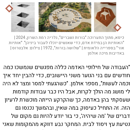
כיסא, מתוך התערוכה "בורות נשברים", גלריה רמת השרון, 2024 |
"האותיות הן במידת אדם, כדי שאנשים יוכלו לעבור ביניהן". "אותיות
אור" בספרייה הלאומית | "שלושה בורות", 1972 |
צילום:
אלבטרוס |
באדיבות מיכה אולמן
"העבודה של חילופי האדמה כללה מפגשים שנמשכו כמה
חודשים עם בני הנוער משני היישובים, כדי להבין יחד איך
וכמה לעשות", מספר אולמן. "כשהגעתי למסר ומצר לא היה
לי מושג מה הולך לקרות, אבל היו כבר עבודות קודמות
שעסקתי בהן באדמה, כך שהקרקע הייתה מוכשרת לרעיון
הזה. זה התחיל כעיסוק במה שאין, ובהמשך נכנסו גם
דברים של 'מה שיהיה', כי בור יודע להיות גם מקום של
נטיעת עץ ויסוד לבית. המחקר נבע דווקא מהמקומות שאני