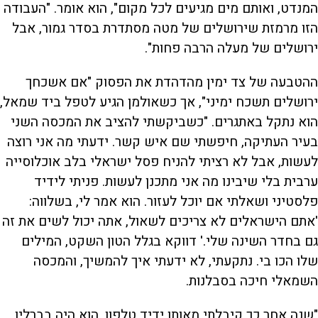
המנדט, ואותם מים מגיעים לכל מקום", הוא אומר. "העבודה
הזו מרמזת שירושלים של מטה מסתדרת בסדר גמור, אבל
ירושלים של מעלה הרבה פחות".
ההטבעה של צד ימין מהדהדת את הפסוק "אם אשכחך
ירושלים תשכח ימיני", אך כשאולמן הגיע לטפל ביד שמאל,
הוא נתקל באתגרים. "כשביקשתי להציב את המכסה השני
בעיר העתיקה, חיפשתי שם איש קשר. ידעתי מה אני רוצה
לעשות, אבל לא רציתי להניח פסל ישראלי בלב אוכלוסייה
ערבית בלי שיבינו מה אני מתכנן לעשות. פניתי לידיד
פלסטיני ושאלתי אם יוכל לעזור. הוא אמר לי, בשלווה:
'אתם הישראלים לא צריכים לשאול, אתה יכול לשים את זה
גם בחדר השינה שלי.' דווקא בגלל הטון השקט, המילים
שלו הכו בי. נתקעתי, לא ידעתי איך להמשיך, והמכסה
השמאלי חיכה בסבלנות.
"שנה אחר כך קיבלתי מאותו ידיד טלפון. הוא היה בברלין,