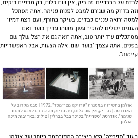
לרדת על הברכיים. זה ריק, אין שם כלום, רק מדפים ריקים,
וזה בדיוק מה שגורם למבט לפנות פנימה. אתה מסתכל
למטה ורואה עננים כבדים, בעיקר בחורף, ועם קצת דמיון
העננים יכולים להזכיר עשן. משהו עדיין בוער. ואם
מסתכלים עוד יותר טוב, אתה רואה גם את הצל שלך שם
בפנים. אתה עצמך 'בוער' שם. אלה הצעות, אבל האפשרויות
קיימות".
אולמן בחפירות במסגרת "פרויקט מצר־מסר", 1972 | מבט מקרוב על
האנדרטה | זה ריק, אין שם כלום, וזה בדיוק מה שגורם למבט לפנות
פנימה". אנדרטת "ספרייה" בכיכר בבל בברלין |
צילום:
באדיבות מיכה
אולמן
בעוד "ספרייה" היא היצירה המפורסמת ביותר של אולמן