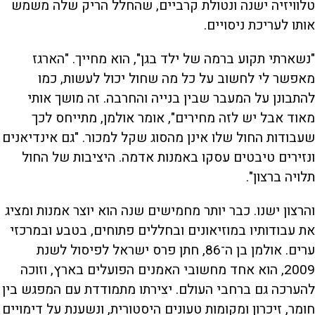
טלוויזיה ישנה ונטולת קרביים, שהחלל הריק שלה משמש
אותו לעריכת ניסויים.
"נשארתי תקוע ברמה של ילד בגן", הוא מחייך. "הארגז
מאפשר לי לחשוב על כל מה שחול יכול לעשות, כמו
להתבונן על המעבר שבין בנייה והחרבה. זה מושך אותי
מאוד אבל יש לזה מחירים", אומר אולמן, מתייחס לכך
שעבודות החול שלו אינן מהסוג שקל למכור. "גם אינדיאנים
ונזירים טיבטים עסקו באמנות אדמה. היציבות של החול
תלויה ברצון".
והרצון ישנו. כבר יותר מחמישים שנה הוא יוצר אמנות ומציג
את עבודותיו במוזיאונים ובחללים פתוחים, בטבע ובמרכזי
ערים. אולמן בן ה־86, חתן פרס ישראל לפיסול לשנת
2009, הוא אחד מחשובי האמנים הפועלים בארץ, וזוכה
להערכה גם ברחבי העולם. יצירתו מתמודדת עם המפגש בין
חומר, זיכרון ומקומות טעונים היסטורית, ונשענת על דימויים