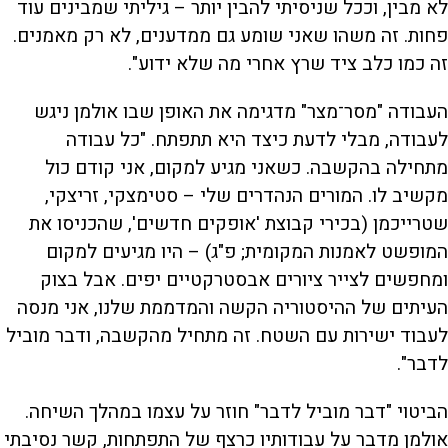
לא מבין, וככל שניסיתי להבין יותר – גיליתי שמבינים עוד
פחות. זה משהו שאני שומע גם ממדענים, לא רק מאמנים.
זה כמו כלב ציד שרץ אחרי מה שלא ידוע".
העבודה "מסר־מצר" מדגימה את האופן שבו אולמן ניגש
לעבודה, מבלי לדעת כיצד היא תתפתח. "כל עבודה
מתחילה בהקשבה. כשאני מגיע למקום, אני קודם כול
מקשיב לו. המורים הנהדרים שלי – סטימצקי, זריצקי,
שטרייכמן (בכירי קבוצת 'אופקים חדשים', שהכניסו את
המופשט לאמנות המקומית; פ"ג) – היו מגיעים למקום
ומחפשים לצייר ציורים אבסטרקטיים יפים. אבל בצוק
העיתים של ההיסטוריה הקשה והמדממת שלנו, אני מנסה
לעבוד ישירות עם השטח. זה מתחיל מהקשבה, ודבר מוביל
לדבר".
הביטוי "דבר מוביל לדבר" חוזר על עצמו במהלך השיחה.
אולמן מדבר על עבודותיו כרצף של התפתחות, קשר נסיבתי