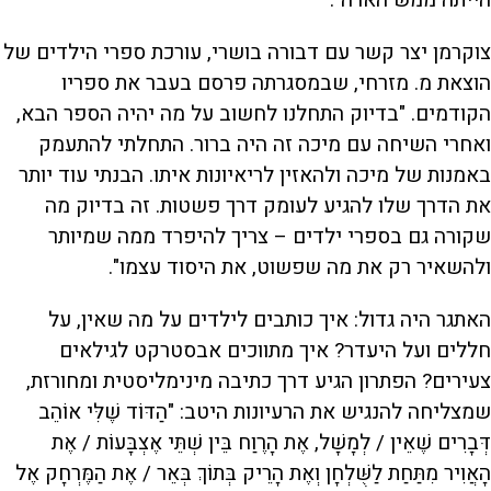
צוקרמן יצר קשר עם דבורה בושרי, עורכת ספרי הילדים של
הוצאת מ. מזרחי, שבמסגרתה פרסם בעבר את ספריו
הקודמים. "בדיוק התחלנו לחשוב על מה יהיה הספר הבא,
ואחרי השיחה עם מיכה זה היה ברור. התחלתי להתעמק
באמנות של מיכה ולהאזין לריאיונות איתו. הבנתי עוד יותר
את הדרך שלו להגיע לעומק דרך פשטות. זה בדיוק מה
שקורה גם בספרי ילדים – צריך להיפרד ממה שמיותר
ולהשאיר רק את מה שפשוט, את היסוד עצמו".
האתגר היה גדול: איך כותבים לילדים על מה שאין, על
חללים ועל היעדר? איך מתווכים אבסטרקט לגילאים
צעירים? הפתרון הגיע דרך כתיבה מינימליסטית ומחורזת,
שמצליחה להנגיש את הרעיונות היטב: "הַדּוֹד שֶׁלִּי אוֹהֵב
דְּבָרִים שֶׁאֵין / לְמָשָׁל, אֶת הָרֶוַח בֵּין שְׁתֵּי אֶצְבָּעוֹת / אֶת
הָאֲוִיר מִתַּחַת לַשֻּׁלְחָן וְאֶת הָרֵיק בְּתוֹךְ בְּאֵר / אֶת הַמֶּרְחָק אֶל