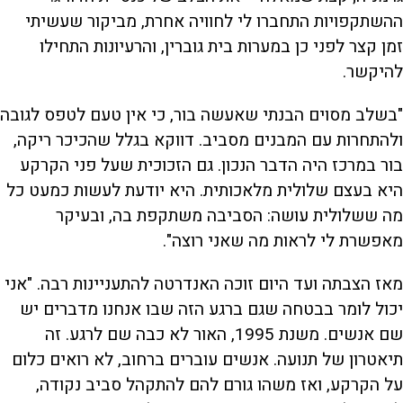
ההשתקפויות התחברו לי לחוויה אחרת, מביקור שעשיתי
זמן קצר לפני כן במערות בית גוברין, והרעיונות התחילו
להיקשר.
"בשלב מסוים הבנתי שאעשה בור, כי אין טעם לטפס לגובה
ולהתחרות עם המבנים מסביב. דווקא בגלל שהכיכר ריקה,
בור במרכז היה הדבר הנכון. גם הזכוכית שעל פני הקרקע
היא בעצם שלולית מלאכותית. היא יודעת לעשות כמעט כל
מה ששלולית עושה: הסביבה משתקפת בה, ובעיקר
מאפשרת לי לראות מה שאני רוצה".
מאז הצבתה ועד היום זוכה האנדרטה להתעניינות רבה. "אני
יכול לומר בבטחה שגם ברגע הזה שבו אנחנו מדברים יש
שם אנשים. משנת 1995, האור לא כבה שם לרגע. זה
תיאטרון של תנועה. אנשים עוברים ברחוב, לא רואים כלום
על הקרקע, ואז משהו גורם להם להתקהל סביב נקודה,