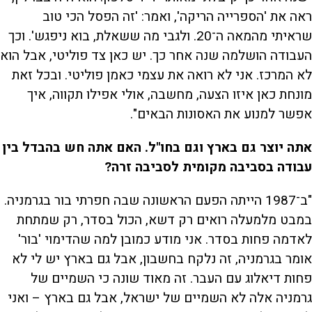
ראה את 'הספרייה הריקה', ואמר: 'זה הפסל הכי טוב
שראיתי מהמאה ה־20. ולגבי מה ששאלת, בוא ניפגש'. וכך
העבודה הושלמה שנה אחר כך. יש כאן צד פוליטי, אבל הוא
לא המרכז. אני לא רואה את עצמי כאמן פוליטי. ובכל זאת
מונחת כאן איזו הצעה, מחשבה, אולי אפילו תקווה, איך
אפשר למנוע את האסונות הבאים".
אתה יוצר גם בארץ וגם בחו"ל. האם אתה חש בהבדל בין
עבודה בסביבה מקומית לסביבה זרה?
"ב־1987 הייתה הפעם הראשונה שבה חפרתי בור בגרמניה.
במבט מלמעלה רואים רק דשא, הכול בסדר, רק שמתחת
לאדמה פחות בסדר. אני מודע כמובן למה שהדימוי 'בור'
אומר בגרמניה, זה נלקח בחשבון, אבל גם בארץ יש לי לא
פחות דיאלוג עם העבר. זה מאוד שונה כי השמיים של
גרמניה אלה לא השמיים של ישראל, אבל גם בארץ – ואני