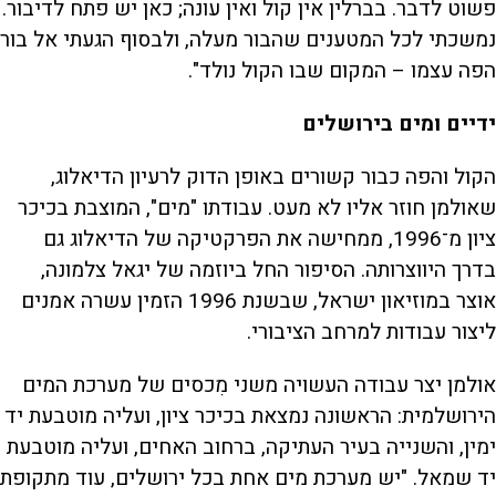
פשוט לדבר. בברלין אין קול ואין עונה; כאן יש פתח לדיבור.
נמשכתי לכל המטענים שהבור מעלה, ולבסוף הגעתי אל בור
הפה עצמו – המקום שבו הקול נולד".
ידיים ומים בירושלים
הקול והפה כבור קשורים באופן הדוק לרעיון הדיאלוג,
שאולמן חוזר אליו לא מעט. עבודתו "מים", המוצבת בכיכר
ציון מ־1996, ממחישה את הפרקטיקה של הדיאלוג גם
בדרך היווצרותה. הסיפור החל ביוזמה של יגאל צלמונה,
אוצר במוזיאון ישראל, שבשנת 1996 הזמין עשרה אמנים
ליצור עבודות למרחב הציבורי.
אולמן יצר עבודה העשויה משני מִכסים של מערכת המים
הירושלמית: הראשונה נמצאת בכיכר ציון, ועליה מוטבעת יד
ימין, והשנייה בעיר העתיקה, ברחוב האחים, ועליה מוטבעת
יד שמאל. "יש מערכת מים אחת בכל ירושלים, עוד מתקופת