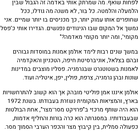
לפחות שואף. מה שמרתק אותי באדמה זה הגבול שבין
הלמעלה והלמטה. כל בור, לא משנה מה גודלו, ככל
שחופרים אותו עמוק יותר, כך מכניסים בו יותר שמיים. אני
נמשך אל המקום שבו הניגודים נפגשים. הגדירו אותי כ'פסל
מקומי', ומה יותר מקומי מאדמה?"
במשך שנים רבות לימד אולמן אמנות במוסדות גבוהים
ובהם בצלאל, אוניברסיטת חיפה, הטכניון והאקדמיה
לאמנות בשטוטגרט שבגרמניה. פסליו מוצבים במדינות
שונות ובהן גרמניה, צרפת, פולין, יפן, איטליה ועוד.
אולמן איננו אמן פוליטי מובהק אך הוא קשוב להתרחשויות
בארץ, והמציאות המקומית נשזרת בעבודתו. בשנת 1972
הוא היה שותף מרכזי ב"פרויקט מסר־מצר", אחת הבולטות
שבעבודותיו. במסגרתה הוא כרה בורות והחליף אדמות,
כפעולה סמלית, בין קיבוץ מצר והכפר הערבי הסמוך מסר.