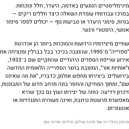
מינימליסטיים הנוגעים באדמה, היעדר, חלל ונוכחות.
במרכז עבודותיו עומדת השאלה כיצד חללים ריקים —
בורות, סימני היעדר או טביעות גוף — יכולים לספר סיפור
אנושי, היסטורי ורגשי.
שתיים מיצירותיו הידועות והמוכרות ביותר הן אנדרטת
"ספרייה" מ־1995, שהוצבה בכיכר בבל בברלין ומנציחה את
אירוע שריפת הספרים היהודיים שהתקיים שם ב־1933,
ו"אותיות אור", המוצבת בחצר הספרייה הלאומית החדשה
בירושלים. ביצירתו מחפש אולמן, כדבריו, "את מה שאיננו
שם", ומתוך המחיקה והחסר בונה מרחב חדש של התבוננות,
זיכרון וידיעה. כוחה של יצירתו נעוץ גם בכך שהיא
מאפשרת פרשנות נרחבת, ואינה מעוררת התנגדויות או
אנטגוניזם.
L
00:00:47
סרטון בגלרייה של מיכה אולמן
צילום: פנינה גפן
|
D
o
a
d
S
S