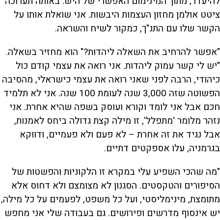
להיעדר, מתוך המינימום האפשרי של היש. באותה תערוכה
ציטט אולמן מחזון העצמות היבשות. אני שואלת אותו על
הקשר שלו עם התנ"ך, כמקור לשיח והשראה.
"אפשר להרחיב את השאלה ליהדות?" הוא מחזיר בשאלה.
"יש לי קשר עמוק ליהדות. אני רואה את עצמי קודם כול
כיהודי, הרבה לפני שאני רואה את עצמי כישראלי, מהסיבה
הפשוטה שזה 3,000 שנה לעומת 100 שנה. אני לא תלמיד
חכם אבל אני לומד וקורא ועוסק בשפה שהיא אחרת. אני
נזהר מלומר 'מתפלל', זו מילה קצת גדולה ביחס לאמנות,
אבל נגיד את זה אחרת – לא פעם ולא פעמיים, ודווקא
בגרמניה, עלו אספקטים דתיים.
"מה שהכי השפיע עלי במקרא זו הלקוניות והפשטות של
הסיפורים והטקסטים. הסגנון לא מצומצם ולא דחוס אלא
מתומצת, מינימליסטי, ועל כל משפט, לפעמים על כל מילה,
יש אינסוף מדרשים ופירושים. גם בעבודה שלי אני מחפש