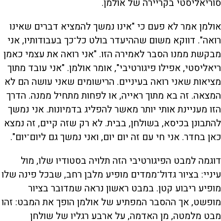
סוריאליסטי בקריירה של אולמן.
אולמן אמר לא פעם כי "אינו נמשך להמציא דברים שאינו
רואה". דווקא משום שההיעדר בולט כל־כך בעבודותיו, אני
מבקשת ממנו הסבר לאמירה הזו. "אני רואה את עצמי כאמן
ריאליסטי, אפילו פיגורטיבי", אומר אולמן. "אני עובד מתוך
מציאות שאני רואה בעיניים. הרישומים שאני עושה הם לא
המצאה. זה בא מתוך ראייה, או לפחות מתחיל ממנה. הדרך
הזו מעניינת אותי יותר מאשר להפליג בדמיונות. אני נמשך
להתבונן בכיסא, בשולחן, בבית. לא רק שזה קיים, זה נמצא
כאן בחדר. אני חי עם זה יום יום, ואני נמשך גם ליום־יום".
דוגמה למבט הפיגורטיבי הזה תלויה בסטודיו שלו, מול
עיניי: בציור גדול־ממדים מופיע מלבן רחב, שבכל פינה שלו
מופיע ריבוע קטן. במבט ראשון נראה שמדובר בציור
מופשט, אך ההסבר המפתיע של אולמן הופך את המבט: זהו
מבט מלמטה, מן האדמה, על ארבע רגליו של שולחן