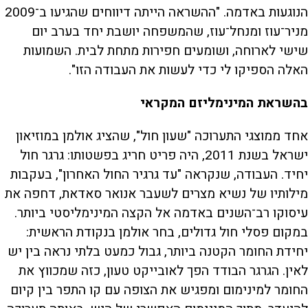
הנוגעות באדמה. "ההשראה הייתה דיווחים שהגיעו ב־2009
מניר־עוז ומנחל־עוז, שהמשפחה יושבת יחד בערב יום
שישי לארוחה, ושומעים חפירות מתחת לבית. השמועות
האלה הספיקו לי כדי לעשות את העבודה הזו".
בהשראת המינימליזם המקראי
אחד ממוצגי התערוכה "שעון חול", שהציג אולמן במוזיאון
ישראל בשנת 2011, היה פריט חריג בפשטותו: גרגר חול
יחיד. העבודה, שנקראה "עד גרגיר החול האחרון", בעקבות
מילותיו של נשיא מצרים לשעבר אנואר סאדאת, דחפה את
עיסוקו רב־השנים באדמה אל הקצה המינימליסטי ביותר.
במקום פסלי חול גדולים, בחר אולמן בנקודת הראשית:
יחידת החומר הקטנה ביותר, גבול כמעט בלתי נראה בין יש
לאין. הגרגר הבודד הפך לאובייקט טעון, כזה שמכווץ את
החומר למינימום ומפגיש את הצופה עם קו התפר בין קיום