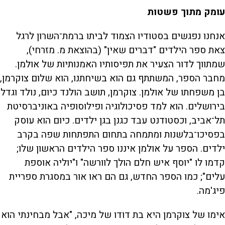
u
e
M
k
k
F
P
d
u
i
i
u
עומק מתוך פשטות
:
t
p
p
l
r
8
e
v
v
l
.
i
i
s
6
d
d
c
a
1
r
e
e
אנחנו נפגשים בסטודיו הצמוד לביתו ברמת־השרון לרגל
%
o
o
e
l
b
f
e
צאת ספר הילדים "דברים שאין" (בהוצאת מ. מזרחי),
t
a
o
n
c
r
k
w
שמתווך לדור הצעיר את תפיסותיו האמנותיות של אולמן.
i
w
a
a
r
r
d
a
מחבר הספר, המשתתף גם הוא בשיחתנו, הוא שלום צוקרמן,
o
d
בן משפחתו של אולמן. צוקרמן, תושב הולנד כיום, נולד וגדל
n
בירושלים. הוא למד פסיכולוגיה ופילוסופיה באוניברסיטת
y
תל־אביב, וכסטודנט עבד כגנן בגן ילדים. כיום הוא עוסק
בפסיכו־בלשנות ומתמחה בתחום התפתחות שפה בקרב
V
ילדים. הספר על אולמן איננו ספר הילדים הראשון שלו;
קדמו לו "יוסף איש חלם הולך לוורשה" ו"יוליה אוספת
עלים"; כמו הספר החדש, גם הם ראו אור במסגרת ספריית
i
פיג'מה.
d
אימו של צוקרמן היא בת דודו של מיכה, "אבל מבחינתי הוא