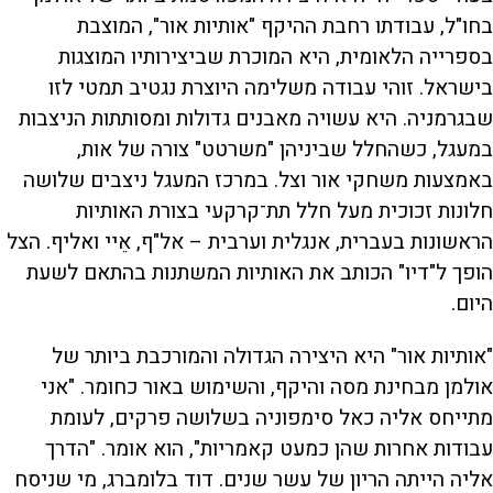
בחו"ל, עבודתו רחבת ההיקף "אותיות אור", המוצבת
בספרייה הלאומית, היא המוכרת שביצירותיו המוצגות
בישראל. זוהי עבודה משלימה היוצרת נגטיב תמטי לזו
שבגרמניה. היא עשויה מאבנים גדולות ומסותתות הניצבות
במעגל, כשהחלל שביניהן "משרטט" צורה של אות,
באמצעות משחקי אור וצל. במרכז המעגל ניצבים שלושה
חלונות זכוכית מעל חלל תת־קרקעי בצורת האותיות
הראשונות בעברית, אנגלית וערבית – אל"ף, אֵיי ואליף. הצל
הופך ל"דיו" הכותב את האותיות המשתנות בהתאם לשעת
היום.
"אותיות אור" היא היצירה הגדולה והמורכבת ביותר של
אולמן מבחינת מסה והיקף, והשימוש באור כחומר. "אני
מתייחס אליה כאל סימפוניה בשלושה פרקים, לעומת
עבודות אחרות שהן כמעט קאמריות", הוא אומר. "הדרך
אליה הייתה הריון של עשר שנים. דוד בלומברג, מי שניסח