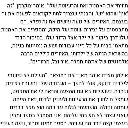
חוויתי את האמנות ואת והרעיונות שלו", אומר צוקרמן. "זה
'אין' שהוא 'יש', והבנתי שצריך לתת לקוראים לפענח את זה
בעצמם. האיורים של נועה עושים את זה נפלא. הם
מתבססים על יצירות שונות של מיכה, ומספרים את האמנות
שלו דרך ביקור של ילד אצל הדוד שלו. בסיפור הדוד
מתאמן בבית על כל מיני עבודות ועושה ניסיונות בגינה,
בהשראת הגינה של ילדותי. האיורים כוללים הרבה
אלמנטים של אדמת חמרה, אור וצל, מרווחים".
אולמן מצידו אוהב מאוד את התוצאה. "מעולם לא כיוונתי
לילדים דווקא, אולי להפך – העבודה שלי נחשבת רצינית
וכבדה. כששלום בא עם ההצעה והראה לי את הטקסט,
שמצליח לתווך את הרעיונות ולעַניין ילדים, זאת הייתה
שמחה גדולה. הופתעתי לגלות עד כמה הוא מצא דברים
שאני עצמי לא חשבתי עליהם. אני מסתכל בספר ומבין
בעצמי קצת יותר מה עשיתי. הספר תמים וטהור, ויפה בעיניי