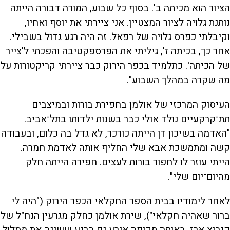
הציור הוא מכיתה ב'. בסוף כל שבוע, המורה דבורה הייתה
נותנת גלויה לציור המצטיין. אני ציירתי את יוסף ואחיו,
וקיבלתי כפרס גלויה של רפאל. זה היה רגע גדול בשבילי.
אחר כך, בכיתה ז', גיליתי את הפרספקטיבה והפכתי ל'צייר
של הכיתה'. כתלמיד בכפר הירוק כבר ציירתי קריקטורות על
מה שקרה במהלך השבוע".
העיסוק המרכזי של אולמן בחפירת בורות ובמיצבים
תת־קרקעיים נולד אולי כבר בשנות ילדותו בתל־אביב.
"האדמה בשיכון דן הייתה כורכר, לא גדל בה כלום, ובעבודה
קשה ומתמשכת אבא שלי החליף אותה לאדמת חמרה.
הייתי עוזר לו לחפור בורות לעצים. חפירה הייתה חלק
מהיום־יום שלי".
לאחר לימודיו בבית הספר החקלאי הכפר הירוק ("היה לי
ברור שאהיה חקלאי"), שירת אולמן כחלק מגרעין הנח"ל של
קיבוץ ארז. באותה תקופה אירע גם הרגע ששינה את מסלול