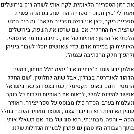
את חזון הספרייה הלאומית, לקח אותי לשדה ריק בירושלים
ואמר לי 'כאן תקום הספרייה החדשה. בגרמניה עשית
ספרייה ריקה, כאן אני רוצה ספרייה מלאה'. זה היה הרגע
שהצית את התהליך. אם שם שרפו את השפה, בירושלים
הלכתי אל ההפך: אותיות של אור, כתיבה בחומר אינסופי.
האותיות הן במידת אדם, כדי שאנשים יוכלו לעבור ביניהן
ולהפוך חלק מהכתיבה עצמה".
אולמן ידע שגם ב"אותיות אור" יהיה חלל תחתון, במעין
הדהוד לאנדרטה בברלין, אבל שונה לחלוטין. "שם החלל
הרמטי ודומם באופן מקסימלי, כמו בצפירה; כאן בישראל
אפשר להיכנס לחלל, לראות את האותיות נולדות כל בוקר
ונעלמות בערב. הסדר כולו מבוסס על ספר יצירה. האוויר
שבין האותיות הוא הדיבור עצמו, שנוצר מאוויר העובר בחלל
הפה – והפה, מבחינתי, הוא סוג של בור. אם תשאלי אותי,
בתוך העבודה הזו טמון גם פתרון לבעיות הגדולות שלנו: