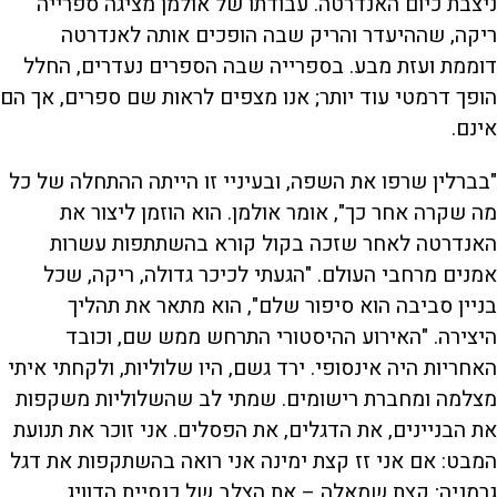
ניצבת כיום האנדרטה. עבודתו של אולמן מציגה ספרייה
ריקה, שההיעדר והריק שבה הופכים אותה לאנדרטה
דוממת ועזת מבע. בספרייה שבה הספרים נעדרים, החלל
הופך דרמטי עוד יותר; אנו מצפים לראות שם ספרים, אך הם
אינם.
"בברלין שרפו את השפה, ובעיניי זו הייתה ההתחלה של כל
מה שקרה אחר כך", אומר אולמן. הוא הוזמן ליצור את
האנדרטה לאחר שזכה בקול קורא בהשתתפות עשרות
אמנים מרחבי העולם. "הגעתי לכיכר גדולה, ריקה, שכל
בניין סביבה הוא סיפור שלם", הוא מתאר את תהליך
היצירה. "האירוע ההיסטורי התרחש ממש שם, וכובד
האחריות היה אינסופי. ירד גשם, היו שלוליות, ולקחתי איתי
מצלמה ומחברת רישומים. שמתי לב שהשלוליות משקפות
את הבניינים, את הדגלים, את הפסלים. אני זוכר את תנועת
המבט: אם אני זז קצת ימינה אני רואה בהשתקפות את דגל
גרמניה; קצת שמאלה – את הצלב של כנסיית הדוויג.