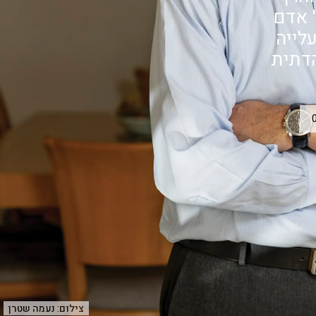
 אדם
לייה
הדתית
צילום:
נעמה שטרן