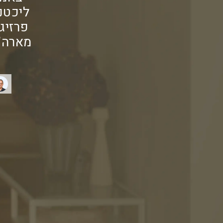
ליכטנ
פרזיג
מארה"ב