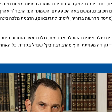
יים, בחר פרזיגר למקד את ספרו בשמונה דמויות־מפתח חינוכ
 חשובים, ומשם באה השפעתם. השמונה הם: הרב ד"ר אהרן ליכט
מייסד מדרשת ברוריה, לימים לינדנבאום), הרבנית מלכה בינה
קפת עולם ציונית והשכלה אקדמית; כולם ראשי מוסדות חינוכ
קודה מעניינת: חוץ מהרב רבינוביץ' שגדל בקנדה, כל האחרים