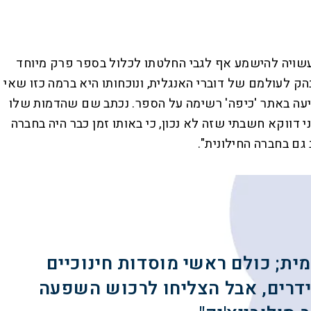
 עשויה להישמע אף לגבי החלטתו לכלול בספר פרק מיוחד
הק לעולמם של דוברי האנגלית, ונוכחותו היא ברמה כזו שאי
ממנה בספר כזה", מסביר פרזיגר את הבחירה הזו. "אגב, כאשר פורסם ספרו הראשון בעברית, ב־2013, הופיעה באתר 'כיפה' רשימה על הספר. נכתב שם שהדמות שלו
 דווקא חשבתי שזה לא נכון, כי באותו זמן כבר היה בחברה
גם בחברה החילונית".
ת; כולם ראשי מוסדות חינוכיים
דרים, אבל הצליחו לרכוש השפעה