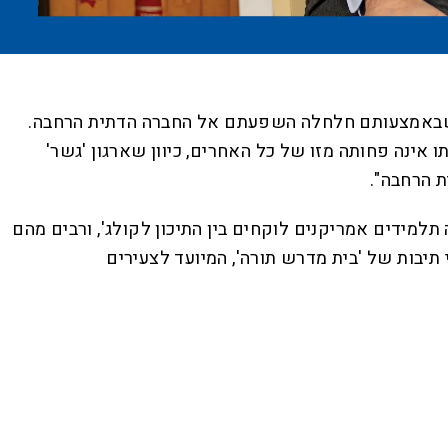
ג, שבאמצעותם חלחלה השפעתם אל החברה הדתית הרחבה.
אינה פחותה מזו של כל האחרים, כיוון שארגון 'גשר'
ת הרחבה".
למידים אמריקנים לוקחים בין התיכון לקולג', ורבים מהם
ודים בישראל. אחד ממקימי המכינה בעֵלי היה הרב בני אייזנר ז"ל, שלימד שנים רבות ב־BMT (ראשי תיבות של 'בית מדרש תורה', המיועד לצעירים