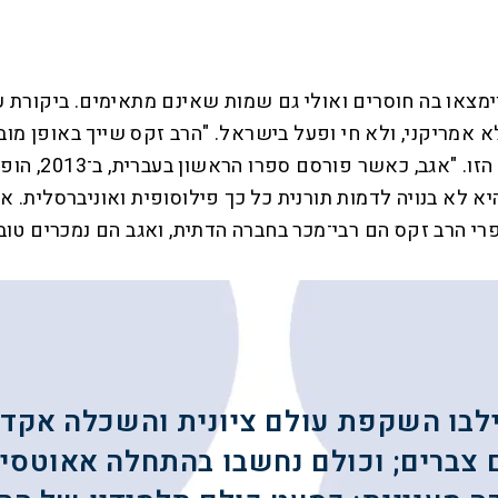
וימצאו בה חוסרים ואולי גם שמות שאינם מתאימים. ביקורת
א אמריקני, ולא חי ופעל בישראל. "הרב זקס שייך באופן מוב
אפשר להתעלם 
לא בנויה לדמות תורנית כל כך פילוסופית ואוניברסלית. אני
י הרב זקס הם רבי־מכר בחברה הדתית, ואגב הם נמכרים טוב 
לבו השקפת עולם ציונית והשכלה אקדמי
 צברים; וכולם נחשבו בהתחלה אאוטסיי