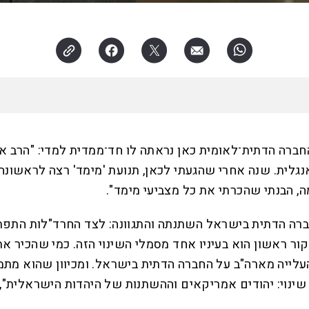
ר פרופ' אדם פרזיגר עלה ארצה מארה"ב, בשנת 1987, החברה הדתית־לאומית כאן נראתה 
נגלית. שנה אחרי שהגעתי לכאן, תנועת 'מימד' רצה לראשונה 
 הבנתי שהכרתי את כל מצביעי מימד".
ה הדתית בישראל השתנתה והתגוונה: לצד החרד"לות התפתחו
ור ראשון הוא בעיניו אחד מסמלי השינוי הזה. כמי שהכיר את
ייה מארה"ב על החברה הדתית בישראל. ומכיוון שהוא מתמח
 שינוי: יהודים אמריקאים וההשתנות של היהדות הישראלית", 