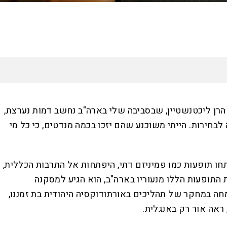
האזינו לכתבה
14:59
דקות
לו חד־ממדית למדי: "הרב אהרן ליכטנשטיין, שבסביבה שלי בארה"ב נחשב דמות נערצת,
לבחירות. הייתי משוכנע שהם יזכו בכמה מנדטים, כי כל מי
 תופעות כמו פמיניזם דתי, היפתחות אל התרבות הכללית,
 התופעות הללו מנעוריו בארה"ב, הוא הגיע למסקנה
ה במחקר של תהליכים באורתודוקסיה היהודית בת זמננו,
ראה אור רק באנגלית.