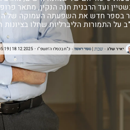
שטיין ועד הרבנית חנה הנקין, מתאר פרופ'
ר בספר חדש את השפעתה העמוקה של הע
 על התמורות הליברליות שחלו בציונות 
יאיר שלג
כ"ח בכסלו ה׳תשפ"ו
18.12.2025 | 05:19