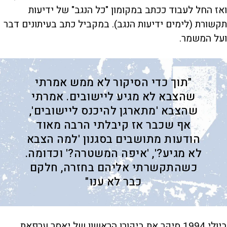
ואז החל לעבוד ככתב במקומון "כל הנגב" של ידיעות
תקשורת (לימים ידיעות הנגב). במקביל כתב בעיתונים דבר
ועל המשמר.
"תוך כדי הסיקור לא ממש אמרתי
שהצבא לא מגיע ליישובים. אמרתי
שהצבא 'מתארגן להיכנס ליישובים',
אף שכבר אז קיבלתי הרבה מאוד
הודעות מתושבים בסגנון 'למה הצבא
לא מגיע?', 'איפה המשטרה?' וכדומה.
כשהתקשרתי אליהם בחזרה, חלקם
כבר לא ענו"
ביולי 1994 סיקר את ביקורו הראשון של יאסר ערפאת