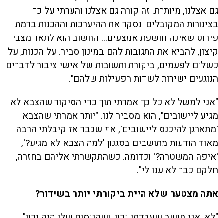
גם אצלנו, מיותרת. זה קורה גם אצלנו והערתי על כך
בצינורות המקובלים. נסקר את ההיערכות וההכנות ברמת
פירוט שאינה חושפת אמצעים... החשוב הוא לתאר מצבי
קיצון, להביא את התגובות להם במינון סביר. על הכנות, על
כשלים לפעמים, ביקורת ותשובות של אישי ציבור לדברים
הנוגעים ישירות לשדות הפעילות שלהם".
"אני למשל לא כל כך אמרתי תוך כדי הסיקור שהצבא לא
מגיע ליישובים", הוא מסביר לנו. "יותר אמרתי שהצבא
'מתארגן להיכנס ליישובים', אף שכבר אז קיבלתי הרבה
מאוד הודעות מתושבים בסגנון 'למה הצבא לא מגיע?',
'איפה המשטרה?' וכדומה. כשהתקשרתי אליהם בחזרה,
חלקם כבר לא ענו לי".
אתה מצטער שלא היית ביקורתי יותר בשידור?
"לא. אני חושב שעבדתי נכון, ושהניסוח שלי היה נכון".