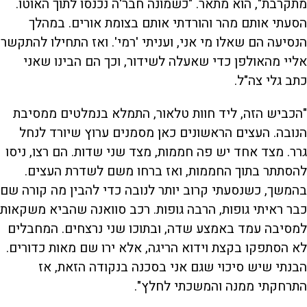
מתקרבת", הוא מתאר. "כשמונה חבר'ה נכנסו לתוך האוטו.
הסעתי אותם מהר והורדתי אותם בצומת אורים. במהלך
הנסיעה הם שאלו מי אני, ועניתי 'רמי'. ואז התחילו להתקשר
אליי מהאולפן כדי שאעלה לשידור, וכך הם הבינו שאני
כתב גלי צה"ל.
"הכביש הזה, ליד חוות טלאור, התמלא בנמלטים ממסיבת
הנובה. העצים הראשונים כאן מסמנים ערוץ שיורד לנחל
גרר. מצד אחד יש פה חממות, מצד שני שדות. הם רצו, ניסו
להסתתר בתוך החממות, ואז ברחו משם לשדרת העצים.
בהמשך, כשנסעתי קרוב יותר לנובה כדי להבין מה קורה שם
כבר ראיתי גופות, הרבה גופות. רכב סוואנה שהביא משקאות
למסיבה עמד באמצע שדה, ובתוכו שני נרצחים. המחבלים
לא הסתפקו בקצת וידוא הריגה, אלא ירו שם מאות כדורים.
הבנתי שיש סיכוי שגם אני בסכנה בנקודה הזאת, אז
התרחקתי ממנה והמשכתי לחלץ".