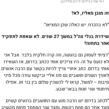
רמי שני |
צילום:
לירון מולדובן
זה מובן מאליו, לא?
"לא בהכרח. יש כאלה שכן המציאו".
שידרת בגלי צה"ל במשך 27 שנים. לא שאפת לתפקיד
אחר בתחנה?
"רציתי לעסוק גם בהגשה, וזה קרה חלקית בלבד. אבל אני
לא כועס על זה. היו צריכים אותי ככתב בדרום, אז השאירו
אותי בדרום. כתב אזורי צריך להיות בקשר עם הרבה אנשים.
לאורך השנים תושבים גם פנו אליי וביקשו עזרה מכל מיני
סיבות – למשל, קראו לי להשכין שלום בין בני זוג. אפילו
חיתנתי שני זוגות בבאר־שבע.
"לכתב בדרום יש הרבה מגע עם התושבים ברגעים קשים.
מצד אחד הם תחת רקטות, ומצד שני הממסד פחות מקשיב