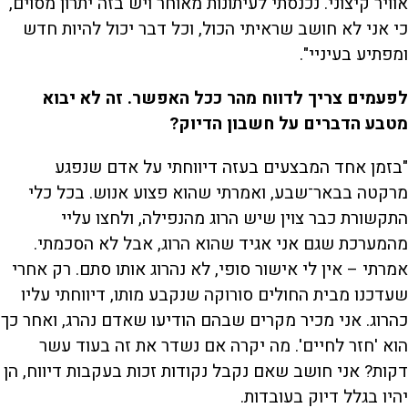
אוויר קיצוני. נכנסתי לעיתונות מאוחר ויש בזה יתרון מסוים,
כי אני לא חושב שראיתי הכול, וכל דבר יכול להיות חדש
ומפתיע בעיניי".
לפעמים צריך לדווח מהר ככל האפשר. זה לא יבוא
מטבע הדברים על חשבון הדיוק?
"בזמן אחד המבצעים בעזה דיווחתי על אדם שנפגע
מרקטה בבאר־שבע, ואמרתי שהוא פצוע אנוש. בכל כלי
התקשורת כבר צוין שיש הרוג מהנפילה, ולחצו עליי
מהמערכת שגם אני אגיד שהוא הרוג, אבל לא הסכמתי.
אמרתי – אין לי אישור סופי, לא נהרוג אותו סתם. רק אחרי
שעדכנו מבית החולים סורוקה שנקבע מותו, דיווחתי עליו
כהרוג. אני מכיר מקרים שבהם הודיעו שאדם נהרג, ואחר כך
הוא 'חזר לחיים'. מה יקרה אם נשדר את זה בעוד עשר
דקות? אני חושב שאם נקבל נקודות זכות בעקבות דיווח, הן
יהיו בגלל דיוק בעובדות.