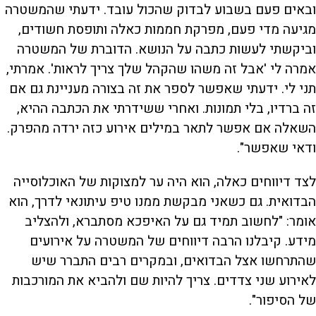
ובאים פעם בשבוע לבדוק שהכול עובד. ידעתי שהמשטרה
מגיעה מדי פעם, מפרקת חממות כאלה ותופסת חשודים,
וביקשתי לעשות כתבה על הנושא. הדוברת של המשטרה
אמרה לי 'אבל זה משהו שהקהל שלך צריך לראות'. אמרתי,
תני לי. ידעתי שאפשר לספר את זה בצורה מעניינת גם אם
זה ברדיו, בלי תמונות. ואחרי ששידרתי את הכתבה ההיא,
השאלה אם אפשר לתאר במילים אירוע כזה ירדה מהפרק.
ודאי שאפשר".
לצד דיווחים כאלה, הוא היה ער למצוקות של האוכלוסייה
הבדואית. גם כשאני מבקשת ממנו טיפ עיתונאי לדרך, הוא
אומר: "לחשוב תמיד גם על האיפכא מסתברא, ולהצליב
מידע. קיבלנו הרבה דיווחים של המשטרה על אירועים
שהתרחשו אצל הבדואים, ובמקרים רבים התברר שיש
לאירוע שני צדדים. צריך להיות שם ולהביא את המורכבות
של הסיפור".