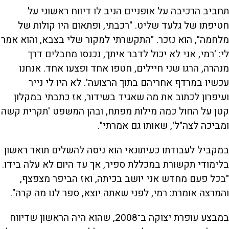
תחביב הרכיבה על אופניים הניב לו דיווח ראשוני על
חטיפתו של גלעד שליט. "רכבתי, ופתאום היו קולות של
מלחמה", הוא נזכר. "התקשרתי למקור שלי בצבא, והוא אמר
לי: 'רמי, אני לא יכול לדבר איתך, נכנסו מחבלים דרך
מנהרה, הרגו שני חיילים, חטפו אחד ופצעו אחד. אנחנו
עכשיו במרדף אחריהם בתוך הרצועה'. לא היו לי נייר
ועיפרון לכתוב את מה שאגיד בשידור, אז כתבתי במקלון
קטן על החול כמה מילות מפתח, ובהן המשפט 'תקרית קשה
ומביכה לצה"ל', שאותו גם אמרתי".
במקביל לעבודתו כעיתונאי הוא ניסה להשלים תואר ראשון
בלימודי תקשורת במכללת ספיר, אך עד היום לא עלה בידו.
"בכל פעם מחדש אני יושב בכיתה, ואז הביפר מצפצף,
והמרצה אומרת: רמי, לפני שאתה יוצא, ספר לנו מה קרה".
במבצע עופרת יצוקה ב־2008, שהוא היה הראשון שדיווח