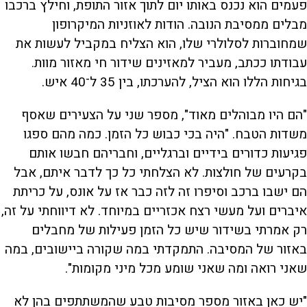
פעמים הוא נכנס באותו יום לתוך אזור התופת, וחילץ ברכבו
מבלים ממסיבת הנובה. הודות לאוזניות המיקרופון
שמחוברות לסלולרי שלו, הוא הצליח במקביל לעשות את
עבודתו ככתב, מעביר למאזינים שידור חי מאזור מוות.
בגיחות הללו הוא הציל, להערכתו, בין 35 ל־40 איש.
"הם היו מבוהלים מאוד", מספר שני על הצעירים שאסף
משדות הטבח. "היה בכי כבוש כל הזמן. כמה מהם ספגו
פגיעות כדורים בידיים וברגליים, וחבריהם חבשו אותם
בקרעים של חולצות. לא הצלחתי כל כך לדבר איתם, אבל
הם ישבו ברכב וסיפרו זה לזה כבר אז על אונס, על כריתת
איברים ועל מעשי רצח אכזריים במיוחד. לא דיווחתי על זה,
רק אמרתי בשידור שיש כל הזמן פעילות של מחבלים
באזור של המסיבה. התמקדתי במה שקורה ביישובים, במה
שאני רואה ומה שאני שומע מכל מיני מקומות".
"יש כאן באזור מספר מסיבות טבע שהמשתתפים בהן לא