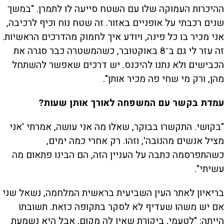
ההיכרות העמוקה שלו עם השטח סייעה לו לתמרן. "במשך
שנים רכבתי על אופניים באזור. זה שטח נוח וכיף לרכיבה,
אני מכיר בו כל פינה, ויודע איך לחמוק מהדרכים הראשיות.
זה עזר לי גם ב־8 באוקטובר, כשהמשטרה כבר סגרה את
הכבישים ולא נתנו להיכנס. יש דרכים שאפשר להשתחל
מהן, ורק מי שחי פה מכיר אותן".
עמדת בקשר עם המשפחה לאורך אותן שעות?
"בקושי. התקשרו בבוקר, שאלו מה אני עושה, אמרתי 'אני
מציל אנשים מהנובה', וזהו. רק אחרי כמה ימים,
כשהתפרסמה כתבה על העניין הזה, הם הבינו פתאום מה
עשיתי".
בריאיון לאתר העין השביעית בראשית המלחמה, נשאל שני
אם יש משהו שעדיף לא לסקר בתקופה כזאת. תשובתו
הייתה: "לטעמי, ביקורת שאין לה מקום, אבל היא נשמעת