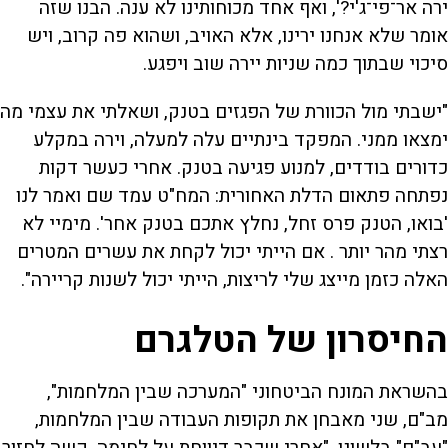
ירה אר־פי־ג'י?', ואף אחד מכוחותינו לא ענה. הבנו שזה
אומר שלא אנחנו ירינו, אלא האויב, ושהוא פה קרוב, ויש
סיכוי שבתוך כמה שניות יירה שוב ויפגע.
"ישבתי מול הכוורת של הפגזים בטנק, ושאלתי את עצמי מה
ימצאו ממני. המפקד בינתיים עלה למעלה, וירה במקלע
כדורים בודדים, למנוע פגיעה בטנק. אחרי כעשר דקות
נפתחה פתאום הדלת האחורית: המח"ט עמד שם ואמר לנו
'בואו, הטנק פרס זחל, נחלץ אתכם בטנק אחר'. מימיי לא
רצתי מהר יותר . אם הייתי יכול לקחת את עשרים המטרים
האלה כזמן מייצג שלי לריצות, הייתי יכול לשנות קריירה".
החיסרון של הטלגרם
בהשראת המונח הביטחוני "המערכה שבין המלחמות",
מב"ם, שני מאבחן את תקופות העבודה שבין המלחמות,
"עב"ם" בלשונו. "אחרי שכבר דיווחת על לחימה, קשה לחזור