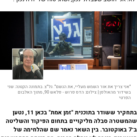
"אני צריך את אור השמש מעליי, את הגשם". גל"צ. בתמונה הקטנה: שני
בשידור מהאולפן |
צילום:
הדס פרוש - פלאש 90, מתוך האלבום
הפרטי
בתחקיר ששודר בתוכנית "זמן אמת" בכאן 11, נטען
שהמשטרה סבלה מליקויים בתחום הפיקוד והשליטה
ב־7 באוקטובר. בין השאר נאמר שם שהלחימה של