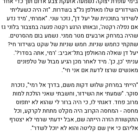
בימי עופרת יצוקה נשמעה אזעקת צבע אדום תוך כדי אחד
השידורים שלו מאולפן גל"צ בשדרות. "זה היה כשעליתי
לשידור בתוכנית של יעל דן", נזכר שני. "אמרתי, 'מיד נדע
אם נפלה רקטה', ובאותו הרגע רקטה פגעה במצבור בלוני גז
שהיה במרחק ארבעים מטר ממני. נשמע בום מהסרטים.
שתקתי כחמש שניות. חמש שניות של שקט בשידור חי?
יעל דן שאלה מהאולפן בתל־אביב: 'רמי, אתה בסדר?'.
עניתי 'כן, כן'. מיד לאחר מכן הגיע מבול של טלפונים
מאנשים שרצו לדעת אם אני חי".
"הייתי במרחק שלוש דקות משם, בדרך אל רמי", נזכרת
סוקר. "שמעתי את השידור, וחשבתי שאני הולכת למות
מרוב פחד. דאגתי לו, כי היה ברור לי שהוא לא יתפוס
מחסה - המחסה הקרוב היה מקלט מתחת לקרקע, וכל
התקשורת הזרה הייתה שם, אבל ידעתי שרמי לא יצטרף
אליהם כי אין שם קליטה והוא לא יוכל לשדר".