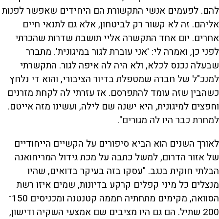
להם. לפעמים אנשי התקשורת הם היחידים שאפשר לפנות
אליהם. זה לא קשור רק לביטחון, אלא גם לתנאי חיים
אחרים. יום אחד התקשרה אליי תושבת שדרות שהכרתי
לפני כן, ואמרה לי: 'אני עוברת לגור במיגונית'. מתברר
שבעלה נכנס לכלא, ולא היה לה איפה לגור. התקשרתי
למנכ"ל של חברה שמטפלת בדיור הציבורי, והוא די נלחץ
כשהבין שזה עומד להתפרסם. אז עזרתי לה לקחת מזרנים
וחפצים למיגונית, היא ישנה שם לילה, ועשינו מזה אייטם.
למחרת כבר היו לה מגורים".
לאורך השנים הוא הביא סיפורים על הקשיים הייחודיים
של אזור הדרום, למשל כתבה על מכת גידול המריחואנה
הבלתי חוקית בנגב. "עסקו בזה בעיקר בדואים, שהיו
מנצלים כל מיני קפלים קרקע בדיונות, שמים איזו רשת
הסוואה, מקימים מתחתיה חממה קטנטנה ומכניסים 150־
200 שתיל. הם גם היו מציבים שם אמצעי השקיה ודישון,