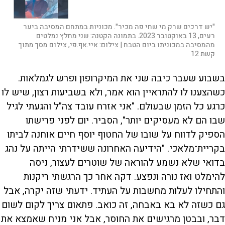
"יש דרכים שרק מי שחי פה מכיר". מכוניות במתחם המסיבה ביער
רעים, 13 באוקטובר 2023. בתמונה הקטנה: שני מחלץ נמלטים
מהמסיבה במכוניתו ביום הטבח |
צילום:
איי.אף.פי, צילום מסך מתוך
קשת 12
בשבוע שעבר כיבה שני את המיקרופון ופרש לגמלאות.
כשהצענו לו להתראיין הוא אמר, ולא בשביעות רצון, שיש לו
כרגע כל הזמן שבעולם. "אני אזרח עובד צה"ל והגעתי לגיל
שבו הם לא מעסיקים יותר", הסביר. יום לפני פרישתו
הספיק לדווח על שובו של החטוף יוסף חיים אוחנה לביתו
בקריית־מלאכי. "הידיעה האחרונה ששידרתי הייתה על נהג
בדואי שלא נשמע להוראה של שוטרים לעצור, ניסה
להימלט ואז נורה ונפצע. דקה אחר כך הרגשתי ריקנות
והתחילו לעלות מחשבות על העתיד. ידעתי שזה יקרה, אבל
גם כשזה לא בא באבחה, זה כואב. פתאום צריך לקום לשום
דבר, ובבטן מרגישים את החוסר, אבל אני מניח שאמצא את