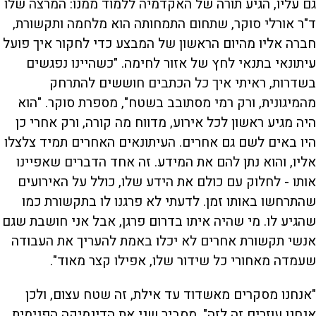
גם עליו, הגיע תורה של האקדמיה ללמוד ממנו: המרצה שלו
ד"ר אורלי סוקר, שתחום התמחותה הוא מלחמה ותקשורת,
חברה אליו מהיום הראשון של המבצע כדי לחקור איך פועל
עיתונאי בתנאי לחץ של אזור לחימה. "כשהיינו נפגשים
בשדרות, ראיתי איך כל הכתבים חוששים להתרחק
מהמיגונית, ורק רמי מסתובב בשטח", מספרת סוקר. "הוא
היה מגיע ראשון לכל אירוע, מדווח מה קורה, ורק אחרי כן
היו באים לשם גם אחרים. העיתונאים האחרים תמיד צלצלו
אליו, והוא נתן להם את המידע. זה אחד הדברים שאפיינו
אותו - לחלוק עם כולם את הידע שלו, כולל על האירועים
שהתרחשו באותו זמן. לדעתי לא פרגנו לו בתקשורת כמו
שהגיע לו. מי שהיה איתו בדרום פרגן, אבל אני חושבת שגם
אנשי תקשורת אחרים לא יכלו באמת להעריך את העבודה
שעמדה מאחורי כל שידור שלו, אפילו קצר מאוד".
"אנחנו מסקרים מאשדוד עד אילת, זה שטח עצום, ולכן
אנחנו עוזרים זה לזה", מסביר שני את הדינמיקה הפנימית