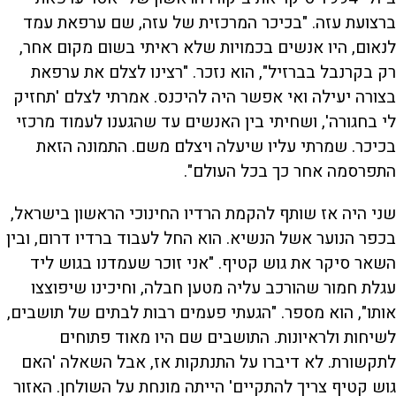
ברצועת עזה. "בכיכר המרכזית של עזה, שם ערפאת עמד
לנאום, היו אנשים בכמויות שלא ראיתי בשום מקום אחר,
רק בקרנבל בברזיל", הוא נזכר. "רצינו לצלם את ערפאת
בצורה יעילה ואי אפשר היה להיכנס. אמרתי לצלם 'תחזיק
לי בחגורה', ושחיתי בין האנשים עד שהגענו לעמוד מרכזי
בכיכר. שמרתי עליו שיעלה ויצלם משם. התמונה הזאת
התפרסמה אחר כך בכל העולם".
שני היה אז שותף להקמת הרדיו החינוכי הראשון בישראל,
בכפר הנוער אשל הנשיא. הוא החל לעבוד ברדיו דרום, ובין
השאר סיקר את גוש קטיף. "אני זוכר שעמדנו בגוש ליד
עגלת חמור שהורכב עליה מטען חבלה, וחיכינו שיפוצצו
אותו", הוא מספר. "הגעתי פעמים רבות לבתים של תושבים,
לשיחות ולראיונות. התושבים שם היו מאוד פתוחים
לתקשורת. לא דיברו על התנתקות אז, אבל השאלה 'האם
גוש קטיף צריך להתקיים' הייתה מונחת על השולחן. האזור