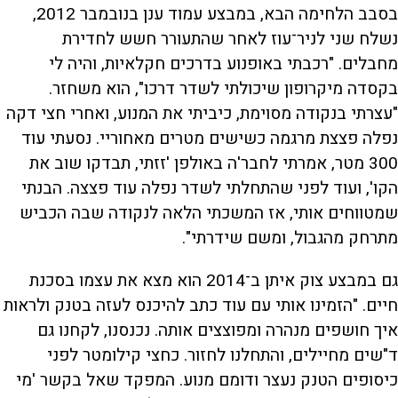
בסבב הלחימה הבא, במבצע עמוד ענן בנובמבר 2012,
נשלח שני לניר־עוז לאחר שהתעורר חשש לחדירת
מחבלים. "רכבתי באופנוע בדרכים חקלאיות, והיה לי
בקסדה מיקרופון שיכולתי לשדר דרכו", הוא משחזר.
"עצרתי בנקודה מסוימת, כיביתי את המנוע, ואחרי חצי דקה
נפלה פצצת מרגמה כשישים מטרים מאחוריי. נסעתי עוד
300 מטר, אמרתי לחבר'ה באולפן 'זזתי, תבדקו שוב את
הקו', ועוד לפני שהתחלתי לשדר נפלה עוד פצצה. הבנתי
שמטווחים אותי, אז המשכתי הלאה לנקודה שבה הכביש
מתרחק מהגבול, ומשם שידרתי".
גם במבצע צוק איתן ב־2014 הוא מצא את עצמו בסכנת
חיים. "הזמינו אותי עם עוד כתב להיכנס לעזה בטנק ולראות
איך חושפים מנהרה ומפוצצים אותה. נכנסנו, לקחנו גם
ד"שים מחיילים, והתחלנו לחזור. כחצי קילומטר לפני
כיסופים הטנק נעצר ודומם מנוע. המפקד שאל בקשר 'מי