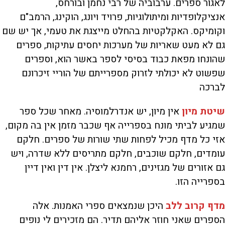
לאגור ספרים. ערבוביה של רבי נחמן ובורחס,
אנציקלופדיות ומיתולוגיות, פרויד ויונג, הוקינג, הרמב"ם
וקומיקס. האקלקטיות בהחלט מייצגת את טעמי, אך יש שם
גם לא מעט שאריות של מערכות יחסים עתיקות, ספרים
שהונחו מפאת כבוד בסיסי לספר באשר הוא, וספרים
שפשוט לא יכולתי לזרוק מספרייתם של הוריי זיכרונם
לברכה
שיטת מיון
אין מיון, יש אנדרלמוסיה. מאחר שכל ספר
שמגיע לביתי מונח בספרייה אף שכבר מזמן אין בה מקום,
אזי כל מדף מכיל לפחות שתי שורות של ספרים. חלקם
עומדים, חלקם שוכבים, חלקם מתריסים ללא שדרה, ויש
גם אזורים של מגזינים, רחמנא ליצלן. אין דין ואין דיין
בספרייה הזו.
מדף קרוב ללב
היכן שנמצאים ספרי האמנות. אלה
הספרים שאני חוזר אליהם תדיר. הם מזכירים לי נופים