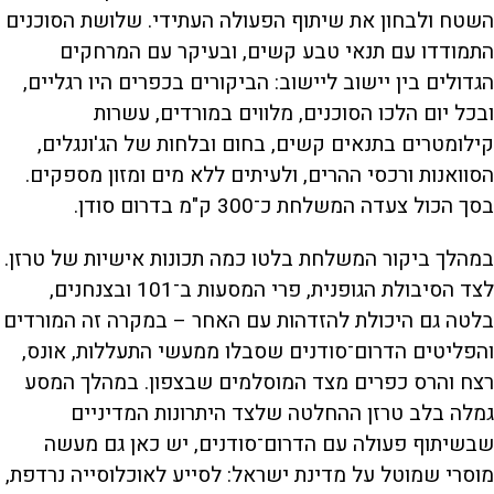
השטח ולבחון את שיתוף הפעולה העתידי. שלושת הסוכנים
התמודדו עם תנאי טבע קשים, ובעיקר עם המרחקים
הגדולים בין יישוב ליישוב: הביקורים בכפרים היו רגליים,
ובכל יום הלכו הסוכנים, מלווים במורדים, עשרות
קילומטרים בתנאים קשים, בחום ובלחות של הג'ונגלים,
הסוואנות ורכסי ההרים, ולעיתים ללא מים ומזון מספקים.
בסך הכול צעדה המשלחת כ־300 ק"מ בדרום סודן.
במהלך ביקור המשלחת בלטו כמה תכונות אישיות של טרזן.
לצד הסיבולת הגופנית, פרי המסעות ב־101 ובצנחנים,
בלטה גם היכולת להזדהות עם האחר – במקרה זה המורדים
והפליטים הדרום־סודנים שסבלו ממעשי התעללות, אונס,
רצח והרס כפרים מצד המוסלמים שבצפון. במהלך המסע
גמלה בלב טרזן ההחלטה שלצד היתרונות המדיניים
שבשיתוף פעולה עם הדרום־סודנים, יש כאן גם מעשה
מוסרי שמוטל על מדינת ישראל: לסייע לאוכלוסייה נרדפת,