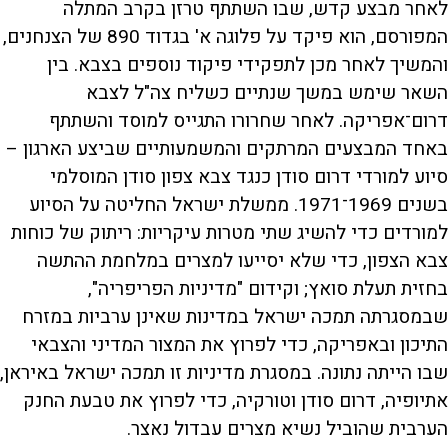
לאחר מבצע קדש, שבו השתתף טרזן בקרב המתלה
המפורסם, הוא פיקד על פלוגה א' בגדוד 890 של הצנחנים,
והמשיך לאחר מכן לתפקידי פיקוד נוספים בצבא. בין
השאר שימש במשך שנתיים כשליח צה"ל לצבא
דרום־אפריקה. לאחר שחרורו התגייס למוסד והשתתף
באחד המבצעים המרתקים והמשמעותיים שביצע הארגון –
סיוע למורדי דרום סודן כנגד צבא צפון סודן המוסלמי
בשנים 1969־1971. ממשלת ישראל החליטה על הסיוע
למורדים כדי להשיג שתי מטרות עיקריות: ריתוק של כוחות
צבא הצפון, כדי שלא יסייעו למצרים במלחמת ההתשה
בחזית תעלת סואץ; וקידום "מדיניות הפריפריה",
שבמסגרתה תמכה ישראל במדינות שאינן ערביות במזרח
התיכון ובאפריקה, כדי לפרוץ את המצור המדיני והצבאי
שבו הייתה נתונה. במסגרת מדיניות זו תמכה ישראל באיראן,
אתיופיה, דרום סודן וטורקיה, כדי לפרוץ את טבעת החנק
הערבית שהוביל נשיא מצרים עבדול נאצר.