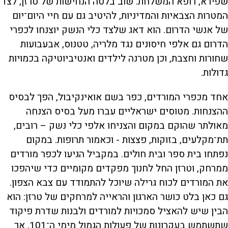
שפירא, רופא המשלחת. שוב בלטה הנחישות של טרזן, לצד
המטרות הצבאיות והמדיניות, להיטיב גם עם חיי היום־יום
של אנשי הדרום. הוא דאג שלצד כלי הנשק יוצנחו לכפרי
הדרום גם אלפי חיסונים נגד מלריה, טטנוס, אבעבועות
שחורות וחצבת, וכן מטרנה לילדים ואנטיביוטיקה בכמויות
גדולות.
אחד מכפרי המורדים, כפר בשם אואינקיבול, הפך לבסיס
ההצנחות. מטוסים ישראליים עברו מעל בסיס הצנחה
מאולתר שהוקם במקום והצניחו אלפי כלי נשק – רובים,
תת־מקלעים, בזוקות, פצצות - וכאמור תרופות. במקום
נפתחו בית ספר ובית חולים. במקביל הגיעו לכפר מורדים
ממרחק, וטרזן החל לחנוך מפקדים מקומיים כדי שיהפכו
את המורדים לכוח גרילה שיוכל להתמודד עם צבא הצפון.
גם כאן בלט כושר הארגון והראייה למרחקים של טרזן: הוא
הבין שיש להאציל סמכויות למורדים ולבנות שדרת פיקוד
שתשתמש בעקרונות של פעולות הגמול מימי ה־101, אך