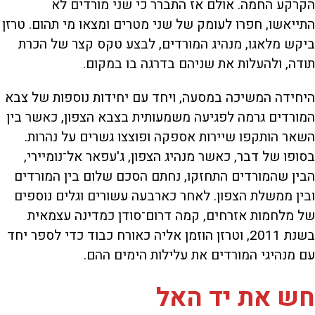
הקרקע החמה. אולם אז התברר כי שני מורדים לא
התייאשו, חפרו לעומק של שני מטרים ומצאו מי תהום. טרזן
ביקש מלאגו, מנהיג המורדים, לבצע טקס קצר של הכרת
תודה, ולהעלות את שניהם בדרגה בו במקום.
היחידה המשיכה במסעה, ויחד עם יחידות נוספות של צבא
המורדים גרמה לפגיעה משמעותית בצבא הצפון, כאשר בין
השאר הותקפו שיירות אספקה ופוצצו גשרים על נהרות.
בסופו של דבר, כאשר מנהיג הצפון, ג'עפאר אל־נומיירי,
הבין שהמורדים התחזקו, נחתם הסכם שלום בין המורדים
ובין ממשלת הצפון. לאחר כארבעה עשורים וגלים נוספים
של מלחמות אזרחים, קמה דרום־סודן כמדינה עצמאית
בשנת 2011, וטרזן הוזמן אליה כאורח כבוד כדי לספר יחד
עם מנהיגי המורדים את עלילות הימים ההם.
חש את יד האל