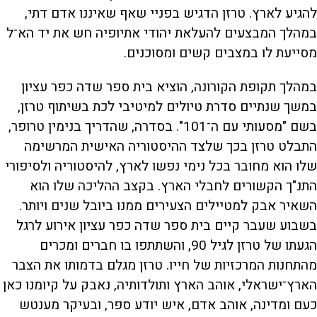
להגיע לארץ. טרזן הדגיש בפניי שאף שאיננו אדם דתי,
במהלך המבצעים להעלאת יהודי אתיופיה חש את יד הא־ל
מסייעת לו במצבים קשים ומסוכנים.
במהלך תקופת הקורונה, הוציא בית ספר שדה כפר עציון
במשך שנתיים סדרת טיולים למיטיבי לכת בשיתוף טרזן,
בשם "מסעותי עם ה־101". בסדרה, שהדריך בנימין טרופר,
התבלט טרזן בכך שלצד ההיסטוריה האישית המרשימה
שלו הוא מחובר בכל נימי נפשו לארץ, להיסטוריה ולסיפורי
התנ"ך הקשורים לחבלי הארץ. בקצב ההליכה שלו הוא
השאיר אבק למטיילים הצעירים ממנו ביובל שנים ויותר.
בשבוע שעבר קיים בית ספר שדה כפר עציון אירוע לרגל
הגעתו של טרזן לגיל 90, והשתתפו בו חברים ומכרים
מהתחנות המרכזיות של חייו. טרזן מגלם בדמותו את הצבר
הארץ־ישראלי, אוהב הארץ ותולדותיה, נאבק על קיומנו כאן
כעם ומדינה, אוהב אדם, איש יודע ספר, ובעיקר מענטש