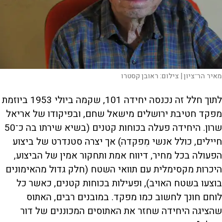
מאיר הר־ציון |
צילום:
ראובן קסטרו
לתוך חלל זה נכנסה יחידה 101, שקמה ביולי 1953 ביוזמת
מפקד חטיבת ירושלים מישאל שחם, ובפיקודו של אריאל
שרון. היחידה פעלה בכוחות קטנים (בשיא שירתו בה כ־50
חיילים, כולל אנשי מִפקדה) אך יצרה סטנדרט של ביצוע
הפעולה בכל מחיר, דיווח אמת ותחקור אמין של הביצוע,
היכרות מקסימלית עם תוואי השטח (חלק גדול מהאימונים
בוצעו בשטח האויב), ופעילות בכוחות קטנים, כאשר כל
לוחם חונך לחשוב כמו מפקד. במובנים רבים, האתוס
שהציגה היחידה שחזר את האתוסים המכוננים של דור