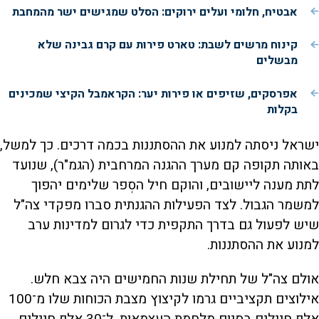
אבטיח, חלומי ועלים ירוקים: הסלט שמגישים ישר מהמחבת
קינוח מרשים לשבת: טארט פירות עם קרם גבינה שלא
מבשלים
אפרסקים, שזיפים או פירות יער: הקראמבל הקיצי שמכינים
בקלות
ישראל ניסתה למנוע את ההסתננות בכמה דרכים. כך למשל,
באותה תקופה קם מערך ההגנה המרחבית (הגמ"ר), שנועד
לתת מענה ליישובים, והוקם חיל הסְפר שלימים יהפוך
למשמר הגבול. לצד הפעילות ההגנתית סברו מפקדי צה"ל
שיש לפעול גם בדרך התקפית כדי לגרום למדינות ערב
למנוע את ההסתננות.
אולם צה"ל של תחילת שנות החמישים היה צבא חלש.
אילוצים תקציביים גרמו לקיצוץ מצבת הכוחות שלו מ־100
אלף חיילים בסיום מלחמת העצמאות, ל־30 אלף חיילים.