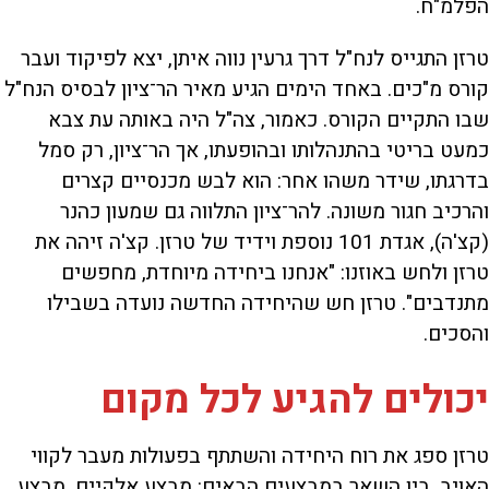
הפלמ"ח.
טרזן התגייס לנח"ל דרך גרעין נווה איתן, יצא לפיקוד ועבר
קורס מ"כים. באחד הימים הגיע מאיר הר־ציון לבסיס הנח"ל
שבו התקיים הקורס. כאמור, צה"ל היה באותה עת צבא
כמעט בריטי בהתנהלותו ובהופעתו, אך הר־ציון, רק סמל
בדרגתו, שידר משהו אחר: הוא לבש מכנסיים קצרים
והרכיב חגור משונה. להר־ציון התלווה גם שמעון כהנר
(קצ'ה), אגדת 101 נוספת וידיד של טרזן. קצ'ה זיהה את
טרזן ולחש באוזנו: "אנחנו ביחידה מיוחדת, מחפשים
מתנדבים". טרזן חש שהיחידה החדשה נועדה בשבילו
והסכים.
יכולים להגיע לכל מקום
טרזן ספג את רוח היחידה והשתתף בפעולות מעבר לקווי
האויב, בין השאר במבצעים הבאים: מבצע אלקיים, מבצע