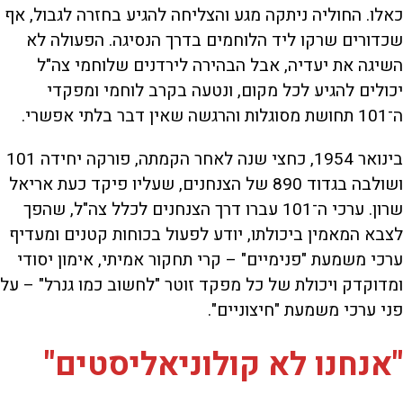
כאלו. החוליה ניתקה מגע והצליחה להגיע בחזרה לגבול, אף
שכדורים שרקו ליד הלוחמים בדרך הנסיגה. הפעולה לא
השיגה את יעדיה, אבל הבהירה לירדנים שלוחמי צה"ל
יכולים להגיע לכל מקום, ונטעה בקרב לוחמי ומפקדי
ה־101 תחושת מסוגלות והרגשה שאין דבר בלתי אפשרי.
בינואר 1954, כחצי שנה לאחר הקמתה, פורקה יחידה 101
ושולבה בגדוד 890 של הצנחנים, שעליו פיקד כעת אריאל
שרון. ערכי ה־101 עברו דרך הצנחנים לכלל צה"ל, שהפך
לצבא המאמין ביכולתו, יודע לפעול בכוחות קטנים ומעדיף
ערכי משמעת "פנימיים" – קרי תחקור אמיתי, אימון יסודי
ומדוקדק ויכולת של כל מפקד זוטר "לחשוב כמו גנרל" – על
פני ערכי משמעת "חיצוניים".
"אנחנו לא קולוניאליסטים"