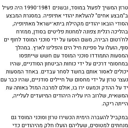
טרזן המשיך לפעול במוסד, ובשנים 1981־1990 היה פעיל
ב"מבצע אחים" להעלאת יהודי אתיופיה. במסגרת המבצע
הסודי הובאו יהודים מקהילת ביתא־ישראל מאתיופיה,
בהליכה רגלית צפונה למחנות פליטים בסודן, ממזרח
לח'רטום הבירה, משם הוסעו על ידי סוכני המוסד לחוף ים
סוף, הועלו על ספינת חיל הים והפליגו לארץ. במהלך
המסעות התמודדו סוכני המוסד עם חשש שייתפסו
במחסומי דרכים על ידי כוחות הביטחון הסודניים, שהיו
יכולים לאסור אותם בחשד לסחר עבדים. באחד המסעות
נעצר טרזן על ידי מחסום של חיילים סודניים, שהיו כבר עם
יד על ההדק וכמעט ירו בו, אולם למרבה המזל באותה עת
המשאית, שלרוב היו עליה היהודים המיועדים לעלייה,
הייתה ריקה.
במקביל להעברה הימית הכשירו טרזן וסוכני המוסד גם
מנחתים למטוסים, שעליהם הועלו חלק מהיהודים כדי