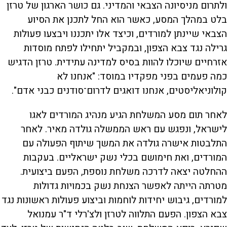
ולתרום מניסיונה הצבאי והמדיני. גם כושר הארגון של טרזן
בלט במהלך המסע, כאשר הוא החל לתכנן את הסיוע
הצבאי שיינתן למורדים, וכיצד אלו יתכננו ויבצעו פעולות
גרילה נגד צבא הצפון, ובמקביל יתחילו לפתח מוסדות
אזרחיים שיוכלו להוות בסיס למדינה עתידית. טרזן הדגיש
כמה פעמים בפני מפקדיו במוסד: "אנחנו לא
קולוניאליסטים, אנחנו דואגים לדרום־סודנים כבני אדם".
לאחר תום מסע המשלחת הגיע מנהיג המורדים לאגו
לישראל, ונפגש עם ראש הממשלה גולדה מאיר. לאחר
התלבטות אישרה גולדה את המשך שיתוף הפעולה עם
המורדים, ואת חימושם בכלי נשק ישראליים. בעקבות
ההחלטה יצאה לדרכה משלחת נוספת, הפעם ביצועית.
מטרתה הייתה לאפשר הצנחת נשק בכמויות גדולות
למורדים, גיבוש יחידות לוחמות וביצוע פעולות ראשונות נגד
צבא הצפון. הפעם התלווה לטרזן ולצ'רלי ד"ר עמנואל