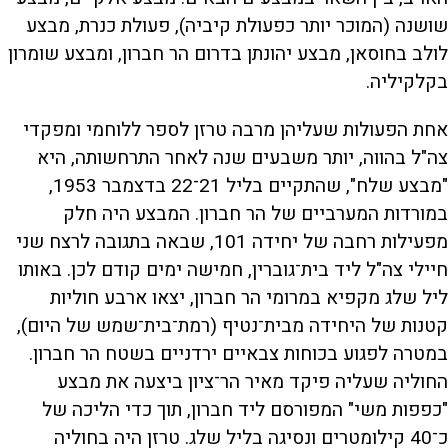
שושנה (המוכר יותר כפעולת קיביה), פעולת כנרת, מבצע
לולב בחוסאן, מבצע יהונתן בדרום הר חברון, ומבצע שומרון
בקלקיליה.
אחת הפעולות שעליהן מרבה טרזן לספר ללוחמי ומפקדי
צה"ל בהווה, יותר משבעים שנה לאחר התרחשותה, היא
"מבצע שלח", שהתקיים בליל 21־22 בדצמבר 1953,
במורדות המערביים של הר חברון. המבצע היה חלק
מפעילות רחבה של יחידה 101, שבאה בתגובה לרצח שני
חיילי צה"ל ליד בית־גוברין, חמישה ימים קודם לכן. באותו
ליל שלג מקפיא במרומי הר חברון, יצאו ארבע חוליות
קטנות של היחידה מבית־נטיף (רמת־בית־שמש של היום),
במטרה לפגוע בכוחות צבאיים ירדניים בשטח הר חברון.
החוליה שעליה פיקד מאיר הר־ציון ביצעה את מבצע
"כפפות משי" המפורסם ליד חברון, תוך כדי הליכה של
כ־40 קילומטרים ונסיגה בליל שלג. טרזן היה בחוליה