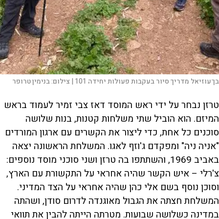
בן־עוזיאל מדריך סיור בעקבות פעולות יחידה 101 |
צילום:
בנימין טרופר
טרזן נבחר על ידי ראש המוסד דאז צבי זמיר לעמוד בראש
המיזם. הוא הוביל שתי משלחות קטנות, בנות שלושה
סוכנים כל אחת, כדי ליצור את הקשרים עם ארגון המורדים
"אניה ניה" ומפקדם ג'וזף לאגו. המשלחת הראשונה יצאה
באביב 1969, והשתתפו בה טרזן ושני סוכני מוסד נוספים:
צ'רלי – איש הקשר שהיה אחראי על התקשורת עם הארץ,
וסוכן נוסף בשם אלי כהן שהיה אחראי על הצד המדיני.
המשלחת חצתה את הגבול מאוגנדה לדרום סודן, ושהתה
במדינה כשלושה שבועות. מטרתה הייתה להבין את תוואי