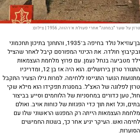
טרזן על שער "במחנה" אחרי פעולת א־רהווה, 1956 |
צילום:
בן־עוזיאל נולד בחיפה ב־1935, והתחנך בתיכון תחכמוני
ובקיבוץ חולדה. את הכינוי המפורסם קיבל לאחר שהציל
ילד מטביעה בנחל נעמן. עם פרוץ מלחמת העצמאות
התגורר טרזן בירושלים. הוא היה אז בן 12, ומדריכיו
מתנועות הנוער התגייסו ללחימה. למרות גילו הצעיר התקבל
טרזן לפלוגה של האצ"ל. במסגרת תפקידו הוא מילא שקי
חול, טען כדורים במחסניות של הלוחמים וסייע בביצור
בתים, וכל זאת תוך כדי הפגזות של כוחות אויב. ואולם
מלחמת העצמאות הייתה רק המפגש הראשוני שלו עם
לחימה ואש. העיקר יגיע אחר כך, בשנות החמישים
הסוערות.