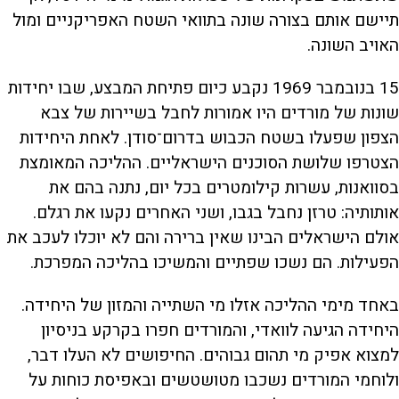
תיישם אותם בצורה שונה בתוואי השטח האפריקניים ומול
האויב השונה.
15 בנובמבר 1969 נקבע כיום פתיחת המבצע, שבו יחידות
שונות של מורדים היו אמורות לחבל בשיירות של צבא
הצפון שפעלו בשטח הכבוש בדרום־סודן. לאחת היחידות
הצטרפו שלושת הסוכנים הישראליים. ההליכה המאומצת
בסוואנות, עשרות קילומטרים בכל יום, נתנה בהם את
אותותיה: טרזן נחבל בגבו, ושני האחרים נקעו את רגלם.
אולם הישראלים הבינו שאין ברירה והם לא יוכלו לעכב את
הפעילות. הם נשכו שפתיים והמשיכו בהליכה המפרכת.
באחד מימי ההליכה אזלו מי השתייה והמזון של היחידה.
היחידה הגיעה לוואדי, והמורדים חפרו בקרקע בניסיון
למצוא אפיק מי תהום גבוהים. החיפושים לא העלו דבר,
ולוחמי המורדים נשכבו מטושטשים ובאפיסת כוחות על