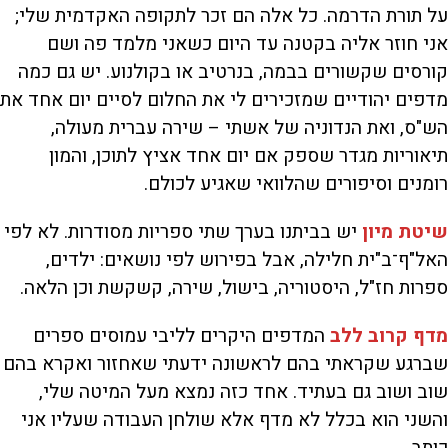
על תורת הדרמה. כל אלה הם זכר לתקופה האקדמית שלי;
אני חוזר אליה בקטנה עד היום כשאני מלמד פה ושם
קורסים שקשורים בבמה, בנרטיב או בקולנוע. יש גם כמה
מדפים יהודיים שמזכירים לי את החלום לסיים יום אחד את
הש"ס, ואת הנדוניה של אשתי – שירה עברית מעולה,
תיאוריות מגדר שספק אם יום אחד אציץ לתוכן, והמון
רומנים וסיפורים שהלוואי שאגיע לכולם.
שיטת מיון
יש בביתנו בערך שתי ספריות מסודרות. לא לפי
האל"ף־ב"ית חלילה, אבל בפירוש לפי נושאים: ילדים,
ספרות חז"ל, היסטוריה, בישול, שירה, קשקשת וכן הלאה.
מדף קרוב ללב
המדפים היקרים לליבי עמוסים ספרים
שברגע שקראתי בהם לראשונה ידעתי שאחזור ואקרא בהם
שוב ושוב גם בעתיד. אחד כזה נמצא מעל המיטה שלי,
והשני הוא בכלל לא מדף אלא שולחן העבודה שעליו אני