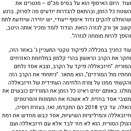
ועוד. היום האיסוף הוא על בסיס מכ"ם – מנטרים את
השטח כל הזמן, ובהתאם להגדרות יודעים מה לסרוק. ברגע
שהוחלט להקים גדוד איסוף ייעודי, יש יחידה שיודעת לתת
קשב אך ורק לגזרה הזאת. הגדוד לומד ומכיר אותה היטב,
והופך להיות מומחה לגזרה".
עוד כחניך במכללה לפיקוד טקטי התעניין ג' באזור הזה,
וחקר את הקרב הראשון בהרי קלמון במלחמת האזרחים
הסורית. "חיזבאללה פיקד על הקרב, וצבא אסד נלחם
תחתיו מול המורדים", הוא מתאר. "ניתחתי את הקרב הזה
והקשתי ממנו על צורת הלחימה העתידית של חיזבאללה
מולנו. באותם ימים ראינו כל הזמן את המורדים כובשים את
מוצבי אסד בחזית. לא אשכח את התמונות והסרטונים
האלה. עד קיץ 2018 הם התקדמו, ואז, בעזרת רוסיה,
חיזבאללה והמיליציות השיעיות, אסד כבש מחדש את רמת
הגולן הסורית. הוא לא חזר לבד אלא עם חיזבאללה ועם