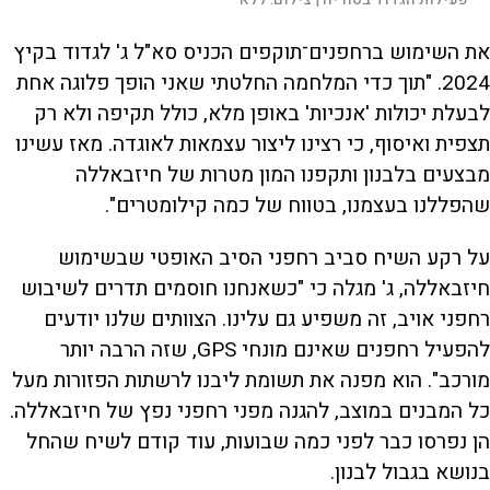
את השימוש ברחפנים־תוקפים הכניס סא"ל ג' לגדוד בקיץ
2024. "תוך כדי המלחמה החלטתי שאני הופך פלוגה אחת
לבעלת יכולות 'אנכיות' באופן מלא, כולל תקיפה ולא רק
תצפית ואיסוף, כי רצינו ליצור עצמאות לאוגדה. מאז עשינו
מבצעים בלבנון ותקפנו המון מטרות של חיזבאללה
שהפללנו בעצמנו, בטווח של כמה קילומטרים".
על רקע השיח סביב רחפני הסיב האופטי שבשימוש
חיזבאללה, ג' מגלה כי "כשאנחנו חוסמים תדרים לשיבוש
רחפני אויב, זה משפיע גם עלינו. הצוותים שלנו יודעים
להפעיל רחפנים שאינם מונחי GPS, שזה הרבה יותר
מורכב". הוא מפנה את תשומת ליבנו לרשתות הפזורות מעל
כל המבנים במוצב, להגנה מפני רחפני נפץ של חיזבאללה.
הן נפרסו כבר לפני כמה שבועות, עוד קודם לשיח שהחל
בנושא בגבול לבנון.