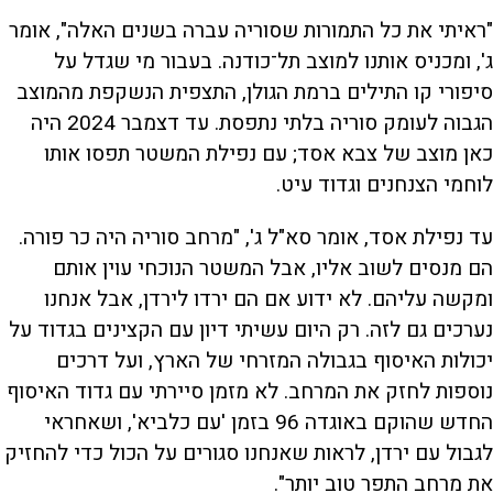
"ראיתי את כל התמורות שסוריה עברה בשנים האלה", אומר
ג', ומכניס אותנו למוצב תל־כודנה. בעבור מי שגדל על
סיפורי קו התילים ברמת הגולן, התצפית הנשקפת מהמוצב
הגבוה לעומק סוריה בלתי נתפסת. עד דצמבר 2024 היה
כאן מוצב של צבא אסד; עם נפילת המשטר תפסו אותו
לוחמי הצנחנים וגדוד עיט.
עד נפילת אסד, אומר סא"ל ג', "מרחב סוריה היה כר פורה.
הם מנסים לשוב אליו, אבל המשטר הנוכחי עוין אותם
ומקשה עליהם. לא ידוע אם הם ירדו לירדן, אבל אנחנו
נערכים גם לזה. רק היום עשיתי דיון עם הקצינים בגדוד על
יכולות האיסוף בגבולה המזרחי של הארץ, ועל דרכים
נוספות לחזק את המרחב. לא מזמן סיירתי עם גדוד האיסוף
החדש שהוקם באוגדה 96 בזמן 'עם כלביא', ושאחראי
לגבול עם ירדן, לראות שאנחנו סגורים על הכול כדי להחזיק
את מרחב התפר טוב יותר".