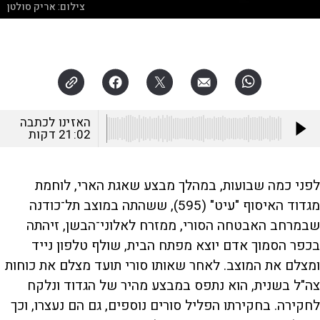
צילום:
אריק סולטן
האזינו לכתבה
21:02
דקות
לפני כמה שבועות, במהלך מבצע שאגת הארי, לוחמת
מגדוד האיסוף "עיט" (595), ששהתה במוצב תל־כודנה
שבמרחב האבטחה הסורי, ממזרח לאלוני־הבשן, זיהתה
בכפר הסמוך אדם יוצא מפתח הבית, שולף טלפון נייד
ומצלם את המוצב. לאחר שאותו סורי תועד מצלם את כוחות
צה"ל בשנית, הוא נתפס במבצע מהיר של הגדוד ונלקח
לחקירה. בחקירתו הפליל סורים נוספים, גם הם נעצרו, וכך