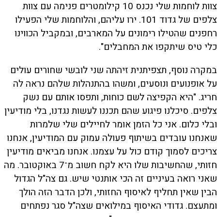
צוות לוחמות שלי נכנס 10 קילומטרים פנימה עם צוות
צלפים של גדוד 101. ירו עליהם, והלוחמות שלי הפעילו
רחפנים שהטילו רימונים על המארבים, ובמקביל הכווינו
כלי טיס שיתקפו את המחבלים".
במקרה נוסף, תצפיתנית זיהתה שני לובשי שחורים עולים
על אופנועים ונוסעים, ומשהו בהתנהלות שלהם נראה לה
חריג. "היא הקפיצה לשם כוחות, ותפסו אותם עם נשק
צלפים. סיכלנו פיגוע שהם תכננו לעשות נגדנו, בלי מודיעין
ובלי כלום. אני כל הזמן אומר לחיילים שלי שלמרות
שאנחנו עובדים בשיתוף פעולה עמוק עם המודיעין, אנחנו
צריכים לסמוך קודם כול על עצמנו. אנחנו מביאים מודיעין
חזותי, שהחשיבות שלו היא לקח חשוב מ־7 באוקטובר. מה
שאני רואה בעיניים זה הכי אותנטי שיש. גם צה"ל הגדול
הבין שאין תחליף לאיסוף החזותי, ולכן הדבר הזה הולך
ומתעצם. גדודי האיסוף במילואים שצה"ל סגר נפתחים