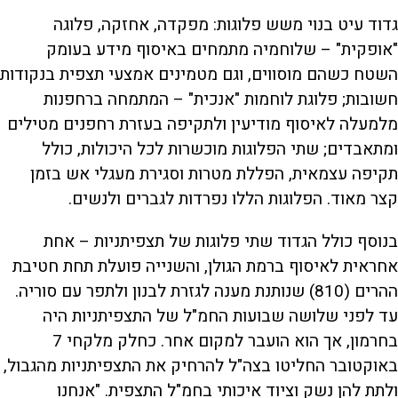
גדוד עיט בנוי משש פלוגות: מפקדה, אחזקה, פלוגה
"אופקית" – שלוחמיה מתמחים באיסוף מידע בעומק
השטח כשהם מוסווים, וגם מטמינים אמצעי תצפית בנקודות
חשובות; פלוגת לוחמות "אנכית" – המתמחה ברחפנות
מלמעלה לאיסוף מודיעין ולתקיפה בעזרת רחפנים מטילים
ומתאבדים; שתי הפלוגות מוכשרות לכל היכולות, כולל
תקיפה עצמאית, הפללת מטרות וסגירת מעגלי אש בזמן
קצר מאוד. הפלוגות הללו נפרדות לגברים ולנשים.
בנוסף כולל הגדוד שתי פלוגות של תצפיתניות – אחת
אחראית לאיסוף ברמת הגולן, והשנייה פועלת תחת חטיבת
ההרים (810) שנותנת מענה לגזרת לבנון ולתפר עם סוריה.
עד לפני שלושה שבועות החמ"ל של התצפיתניות היה
בחרמון, אך הוא הועבר למקום אחר. כחלק מלקחי 7
באוקטובר החליטו בצה"ל להרחיק את התצפיתניות מהגבול,
ולתת להן נשק וציוד איכותי בחמ"ל התצפית. "אנחנו