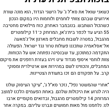
כשאני שואל את סא"ל ג' על הישגי הגדוד, הוא מונה שורת
אירועים שבהם צוותי לוחמים ולוחמות היו במקום הנכון
כשהכול השתבש. בנובמבר האחרון, כוח מילואים מחטיבה
55 הגיע עד לכפר בית־ג'אן, המרוחק כ־11 קילומטרים
מהגבול, במטרה לשבות מחבלים מארגון אל־ג'מאעה
אל־אסלאמיה שתכננו פעולות טרור נגד ישראל. הפעולה
התקדמה כמתוכנן, עד שבנסיגה נפתחה אש על הכוחות.
צוות לוחמי איסוף מגדוד עיט זיהו בעזרת רחפנים את מיקום
המחבלים, והכווינו לשם במהירות אש ארטילרית ומסוקי
קרב. על תפקודם הם זכו בתעודת הצטיינות.
"אחרי שהמשטר נפל", נזכר סא"ל ג', "עיקר העיסוק שלנו
היה לגרוע את היכולות שלהם. באחת הפעמים הלכנו למוצב
המרוחק 14 קילומטרים מהגבול, ובדואים מקומיים ארבו
לנו. נלחמנו מול מאות חמושים וגברנו עליהם. במקרה אחר