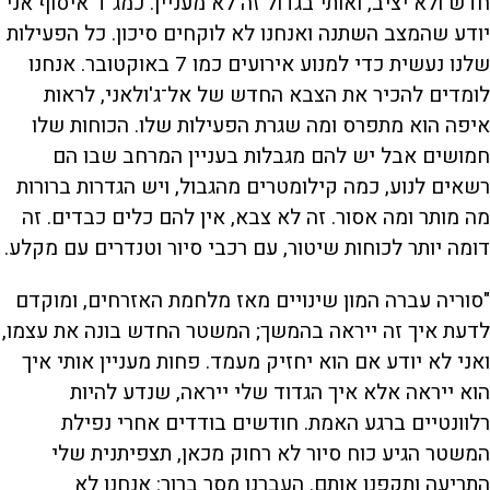
חדש ולא יציב, ואותי בגדול זה לא מעניין. כמג"ד איסוף אני
יודע שהמצב השתנה ואנחנו לא לוקחים סיכון. כל הפעילות
שלנו נעשית כדי למנוע אירועים כמו 7 באוקטובר. אנחנו
לומדים להכיר את הצבא החדש של אל־ג'ולאני, לראות
איפה הוא מתפרס ומה שגרת הפעילות שלו. הכוחות שלו
חמושים אבל יש להם מגבלות בעניין המרחב שבו הם
רשאים לנוע, כמה קילומטרים מהגבול, ויש הגדרות ברורות
מה מותר ומה אסור. זה לא צבא, אין להם כלים כבדים. זה
דומה יותר לכוחות שיטור, עם רכבי סיור וטנדרים עם מקלע.
"סוריה עברה המון שינויים מאז מלחמת האזרחים, ומוקדם
לדעת איך זה ייראה בהמשך; המשטר החדש בונה את עצמו,
ואני לא יודע אם הוא יחזיק מעמד. פחות מעניין אותי איך
הוא ייראה אלא איך הגדוד שלי ייראה, שנדע להיות
רלוונטיים ברגע האמת. חודשים בודדים אחרי נפילת
המשטר הגיע כוח סיור לא רחוק מכאן, תצפיתנית שלי
התריעה ותקפנו אותם. העברנו מסר ברור: אנחנו לא