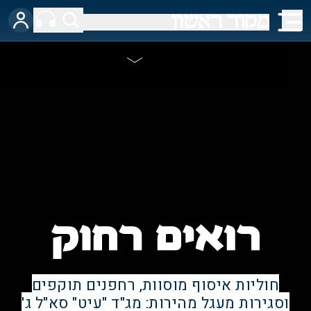
חוליות איסוף מוסוות, רחפנים תוקפים
וסגירות מעגל מהירות: מג"ד "עיט" סא"ל ג'