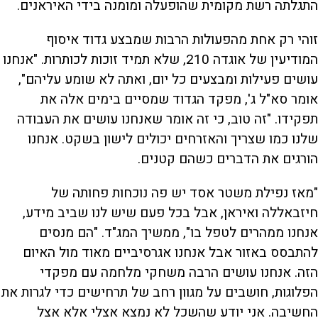
התגלתה רשת מקומית שהופעלה ומומנה בידי האיראנים.
זוהי רק אחת מהפעולות הרבות שמבצע גדוד איסוף
המודיעין של אוגדה 210, שלא תמיד זוכות לכותרות. "אנחנו
עושים פעילות ומבצעים כל יום, ואתה לא שומע עליהם",
אומר סא"ל ג', מפקד הגדוד שמסיים בימים אלה את
תפקידו. "זה טוב, כי זה אומר שאנחנו עושים את העבודה
שלנו כמו שצריך והאזרחים יכולים לישון בשקט. אנחנו
הורגים את הדברים כשהם קטנים.
"מאז נפילת משטר אסד יש פה נוכחות פחותה של
חיזבאללה ואיראן, אבל בכל פעם שיש לנו שביב מידע,
אנחנו ממהרים לטפל בו", ממשיך המג"ד. "הם מנסים
להתבסס באזור אבל אנחנו אגרסיביים מאוד מול האיום
הזה. אנחנו עושים הרבה משחקי מלחמה עם מפקדי
הפלוגות, חושבים על מגוון רחב של תרחישים כדי לגרות את
החשיבה. אני יודע שהשכל לא נמצא אצלי אלא אצל