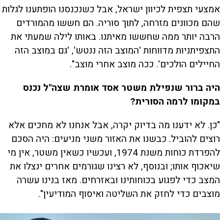
אמצעי תצפית לכיוון ישראל, אבל כשנכנסנו הופתענו לגלות
שהם מכוונים מזרחה, לתוך סוריה. הם חששו מהמורדים
הרבה יותר ממה שחששו מאיתנו. באותו לילה שמעתי את
התצפיתניות מדווחות 'המוצב הזה ננטש', 'גם במוצב הזה
החיילים הולכים'. ככה מוצב אחרי מוצב".
היה ברור שנפילת משטר אסד אומרת שצה"ל נכנס
במקומו לרמה הסורית?
"כן. לא ידענו מה בדיוק יקרה, אבל אנחנו לא מחכים אלא
רוצים להוביל. כבשנו את האזור משני מניעים: היה הסכם
להפרדת כוחות משנת 1974, ועכשיו כשאין משטר, אין מי
שיאכוף אותו; ובנוסף, לא רצינו שגורמים אחרים ינצלו את
המצב כדי לפגוע בכוחותינו ובאזרחים. מאז בנינו עשרה
מוצבים כדי לחזק את השליטה ואיסוף המודיעין".