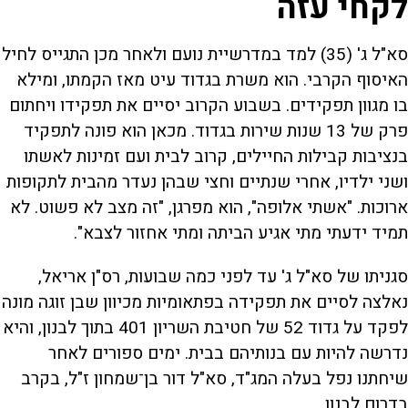
לקחי עזה
סא"ל ג' (35) למד במדרשיית נועם ולאחר מכן התגייס לחיל
האיסוף הקרבי. הוא משרת בגדוד עיט מאז הקמתו, ומילא
בו מגוון תפקידים. בשבוע הקרוב יסיים את תפקידו ויחתום
פרק של 13 שנות שירות בגדוד. מכאן הוא פונה לתפקיד
בנציבות קבילות החיילים, קרוב לבית ועם זמינות לאשתו
ושני ילדיו, אחרי שנתיים וחצי שבהן נעדר מהבית לתקופות
ארוכות. "אשתי אלופה", הוא מפרגן, "זה מצב לא פשוט. לא
תמיד ידעתי מתי אגיע הביתה ומתי אחזור לצבא".
סגניתו של סא"ל ג' עד לפני כמה שבועות, רס"ן אריאל,
נאלצה לסיים את תפקידה בפתאומיות מכיוון שבן זוגה מונה
לפקד על גדוד 52 של חטיבת השריון 401 בתוך לבנון, והיא
נדרשה להיות עם בנותיהם בבית. ימים ספורים לאחר
שיחתנו נפל בעלה המג"ד, סא"ל דור בן־שמחון ז"ל, בקרב
בדרום לבנון.