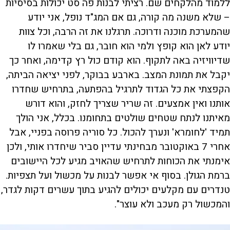
ללמוד מהלקחים שם. רציתי לבנות פה סט יכולות בסיסיות
– שלא משנה מה קורה, גם אם המג"ד נופל, אני יודע
שהמערכת מוכנה ודרוכה. תרגלנו את זה הרבה, וכל צוות
יודע לאן הוא קופץ ולמי הוא חובר, גם בלי שאמרו לו
שדיוויזיה באה לתקוף. הוא קודם כול רץ קדימה, ואחר כך
יקבל את תמונת המצב. בארבע בבוקר, לפני יציאה הביתה,
הקפצתי את כל הגדוד לתרגיל בהפתעה, בתרחיש שחדרו
אותנו ואין אמצעים. זה שריר שצריך לחזק, והוא דורש
מאיתנו לנתח שטחים שולטים בתחומנו. בכלל, אני הולך
תמיד 'לחומרא' ונערך להכול. כל סוריה פרוסה בפניי, אבל
אחרי 7 באוקטובר מבחינתי עדיין סביר שיחדרו אותי, ולכן
אימנתי את הכוחות לתרחיש שהאויב מגיע לכל היישובים
ברמת הגולן. בסוף אי אפשר לבנות על מכשול ועל תצפיות.
טנדרים עם מקלעים יכולים להגיע בתוך עשרים דקות לגדר,
והמכשול רק מעכב ולא עוצר".