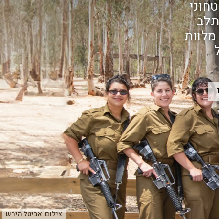
חוני
תלב
מלוות
צילום:
אביטל הירש