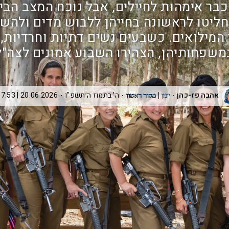
כבר אימהות לחיילים, אבל נוכח המצב הביט
חליטו לראשונה בחייהן ללבוש מדים ולהש
המילואים. כשבעים נשים דתיות וחרדיות, 
משפחותיהן, הצהירו השבוע אמונים לצה"ל
אהבה פז-כהן
ה' בתמוז ה׳תשפ"ו
20.06.2026 | 17:53