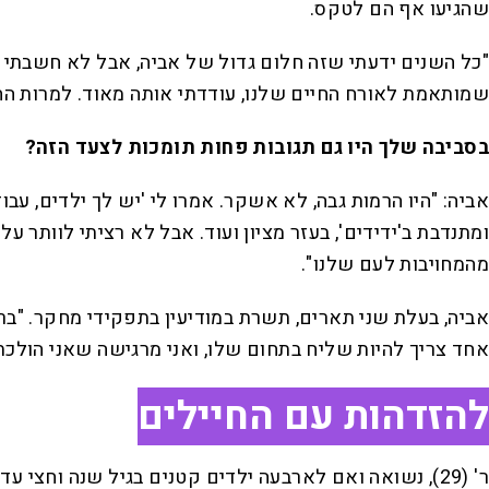
שהגיעו אף הם לטקס.
"כל השנים ידעתי שזה חלום גדול של אביה, אבל לא חשבתי שה
שמותאמת לאורח החיים שלנו, עודדתי אותה מאוד. למרות ה
בסביבה שלך היו גם תגובות פחות תומכות לצעד הזה
?
אביה: "היו הרמות גבה, לא אשקר. אמרו לי 'יש לך ילדים, ע
ומתנדבת ב'ידידים', בעזר מציון ועוד. אבל לא רציתי לוותר
מהמחויבות לעם שלנו".
אביה, בעלת שני תארים, תשרת במודיעין בתפקידי מחקר. "ברו
אחד צריך להיות שליח בתחום שלו, ואני מרגישה שאני הולכ
להזדהות עם החיילים
ר' (29), נשואה ואם לארבעה ילדים קטנים בגיל שנה וח