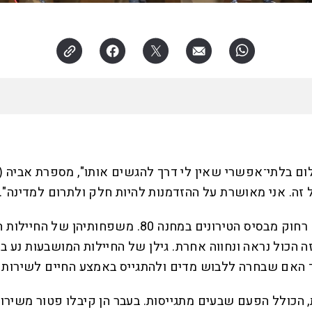
זה. אני מאושרת על ההזדמנות להיות חלק ולתרום למדינה".
זוהי שעת אחר־צהריים באנדרטת הנח"ל שליד פרדס־חנה, 
צד האם שבחרה ללבוש מדים ולהתגייס באמצע החיים לשירות 
 הכולל הפעם שבעים מתגייסות. בעבר הן קיבלו פטור משירות