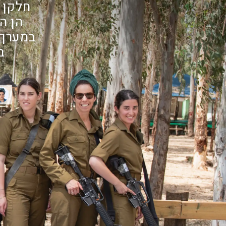
חלקן 
הן ה
במערך 
ב