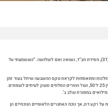
האזינו לכתבה
14:54
דקות
"תמיד חלמתי להיות בצבא, אבל כאישה חרדית זה נראה לי חלום בלתי־אפשרי שאין לי דרך להגשים אותו", מספרת אביה (31), חסידת חב"ד, נשואה ואם לשלושה. "כששמעתי על
לא רחוק מבסיס הטירונים במחנה 80. משפחותיהן של החיילות הולכות ומתאספות לקראת טקס ההשבעה שיחל בעוד זמן
קצר. לכאורה זהו אירוע שגרתי רגיל בצה"ל, אלא שבמקרה הזה הכול נראה ונחווה אחרת. גילן של החיילות המושבעות נע בין 25 ל־50, ושל ההורים המלווים נושק לעיתים לשמונים.
מילואים במסגרת שלב ב'.
 על רקע דת, אך נוכח האתגרים הלאומיים הנוכחיים הן