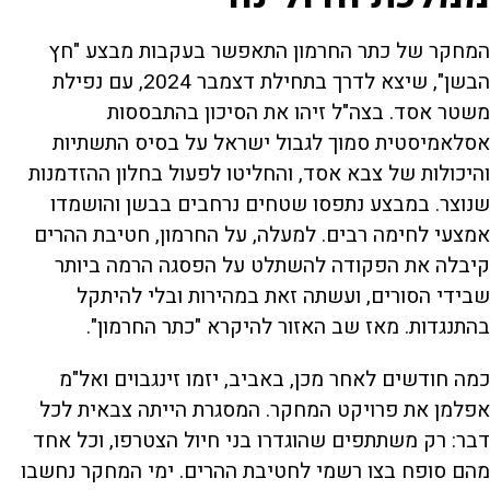
המחקר של כתר החרמון התאפשר בעקבות מבצע "חץ
הבשן", שיצא לדרך בתחילת דצמבר 2024, עם נפילת
משטר אסד. בצה"ל זיהו את הסיכון בהתבססות
אסלאמיסטית סמוך לגבול ישראל על בסיס התשתיות
והיכולות של צבא אסד, והחליטו לפעול בחלון ההזדמנות
שנוצר. במבצע נתפסו שטחים נרחבים בבשן והושמדו
אמצעי לחימה רבים. למעלה, על החרמון, חטיבת ההרים
קיבלה את הפקודה להשתלט על הפסגה הרמה ביותר
שבידי הסורים, ועשתה זאת במהירות ובלי להיתקל
בהתנגדות. מאז שב האזור להיקרא "כתר החרמון".
כמה חודשים לאחר מכן, באביב, יזמו זינגבוים ואל"מ
אפלמן את פרויקט המחקר. המסגרת הייתה צבאית לכל
דבר: רק משתתפים שהוגדרו בני חיול הצטרפו, וכל אחד
מהם סופח בצו רשמי לחטיבת ההרים. ימי המחקר נחשבו