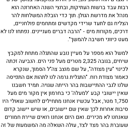
רבות עבד ברשות העתיקות, ובחצי השנה האחרונה הוא
מנהל את מדרשת הגולן. תוך כדי הובלת המשלחות להר
הצליח גם לתעד שרידי מקדשים ומתחמים פולחניים,
דרכים, מקורות מים - "הרבה דברים מעניינים. נפתחו לנו לא
מעט כיווני חשיבה להמשך".
למשל הוא מספר על מעיין נובע שהתגלה מתחת למקבץ
שיחים, בגובה 2,325 מטרים מעל פני הים. הנביעה זכתה
לכינוי "עין מצודה", על שם מוצב צה"ל הסמוך, שנקרא
כאמור מצודת רוח. "התגלית גרמה לנו לתהות אם התפיסה
שלנו לגבי ההתיישבות בהר הייתה שגויה. תמיד חשבנו
שאין יישובי קבע 'למעלה' כי בחרמון אין מקור מים מעל
1,750 מטר, אבל עכשיו אנחנו מתחילים לחשוב שאולי היו
סיבות אחרות לכך שאין שם יישובים, או שיש יישוב קדום
שאנחנו לא מכירים. ואם היום אנחנו רואים שיירת חמורים
שעוברת בהר מצד לצד, עולה השאלה מה המשמעות של זה