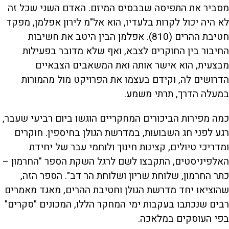
מסביר את התפיסה שבבסיס המיזם. האדם השני שכל זה
לא היה יכול לקרות בלעדיו, הוא אל"מ לירון אפלמן, מפקד
חטיבת ההרים (810). אפלמן הבין היטב את חשיבות
החיבור בין החוקרים לצבא, ואף שלא מדובר בפעילות
מבצעית, הוא אישר אותה ואת המשאבים הצבאיים
הדרושים לה, וקידם בעצמו את הפרויקט מול מהמורות
במעלה הדרך, תרתי משמע.
כמה מפירות הביכורים המחקריים הוגשו ביום רביעי שעבר,
רגע לפני חג השבועות, במדרשת הגולן בחיספין. חוקרים
ומדריכי טיולים, קצינות חינוך ולוחמי עבר של יחידת
האלפיניסטים, התקבצו לשם לרגל השקת הספר "החרמון –
כתר החרמון, שלוחת שריון ושלוחת הר דב". הספר הזה,
שהוציאו יחד מדרשת הגולן וחטיבת ההרים, מאגד מאמרים
רבים שנכתבו בעקבות ימי המחקר הללו, המכונים "סקרים"
בפי העוסקים במלאכה.