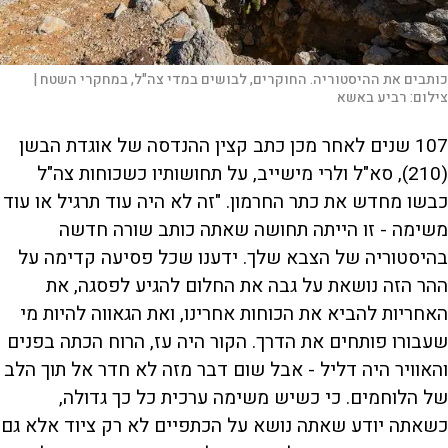
כותבים את ההיסטוריה. החוקרים, לבושים במדי צה"ל, במחקרי השטח |
צילום:
רביע באשא
107 שנים לאחר מכן כתב קצין ההנדסה של אוגדת הבשן
(210), סא"ל ולרי מישייב, על תחושותיו כשכוחות צה"ל
כבשו מחדש את כתר החרמון. "זה לא היה עוד תרגיל או עוד
משימה - זו הייתה תחושה שאתה כותב שורה חדשה
בהיסטוריה של הצבא שלך. ידענו שכל פסיעה קדימה על
ההר הזה נושאת על גבה את החלום להגיע לפסגה, את
האחריות להביא את הכוחות אחרינו, ואת הגאווה להיות מי
שעבורו פותחים את הדרך. הקור היה עז, הרוח הכתה בפנים
והאוויר היה דליל - אבל שום דבר מזה לא חדר אל תוך הלב
של הלוחמים. כי כשיש משימה ערכית כל כך גדולה,
כשאתה יודע שאתה נושא על הכתפיים לא רק ציוד אלא גם