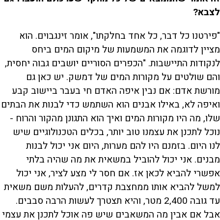
לצבא?
"פירטנו כל דבר, כל אחד בחלקתו", אומר זינגבוים. הוא
מציין לדוגמה את המשמעות של מיקום המים ביחס
לנקודות התיישבות. "הכפרים הסוריים יושבים גבוה יחסית,
והם שולטים על מקורות המים של דמשק. יש כאן גם
מורשת אדם: אם נבין איפה האדם חי בעבר ביישוב קבע
ואיפה לא, באילו אבנים הוא השתמש כדי לבנות את הבתים
שלו, מה היו מקורות המים ואיך הוא התגונן מהקור והרוח -
נוכל לתכנן את עצמנו טוב יותר, בכלים הטכנולוגיים שיש
לנו היום. בזמנם היו להם מערות, היום אני יכול לבנות
מבנים. אני יכול להוביל במשאית את מה שהיה בלתי
אפשרי להביא לכאן אז. אם חסר לי מצע לציר, אני יכול
למשל להביא אותו ממחצבת קדרים, להעלות משם משאית
עד גובה 2,400 מטר, והיא תצטרך לעשות הרבה סבבים.
אבל אם אבין מה המשאבים שיש פה אוכל לתכנן את עצמי