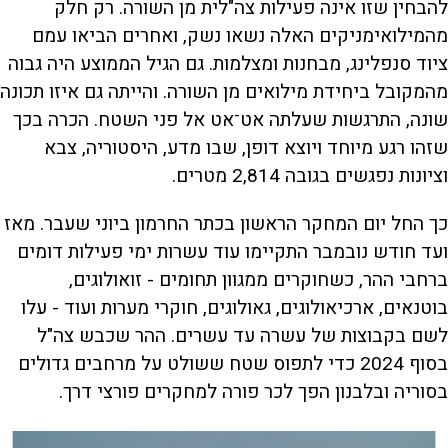
להבחין שזו אינה פעילות צה"לית מן השורה. רק חלק
מהמילואימניקים האלה נשאו נשק, ואחרים הביאו עמם
ציוד סנפלינג, מבחנות ומצלמות. גם הגיל הממוצע היה גבוה
מהמקובל ביחידת מילואים מן השורה. והייתה גם איזו תכונה
שונה, התרגשות שעלתה אט־אט אל פני השטח. הכרה בכך
שזהו רגע מיוחד ויוצא דופן, שבו מדע, היסטוריה, צבא
וציונות נפגשים בגובה 2,814 מטרים.
כך החל יום המחקר הראשון בכתר החרמון ביוני שעבר. מאז
ועד חודש נובמבר התקיימו עוד עשרות ימי פעילות דומים
ברחבי ההר, כשחוקרים ממגוון תחומים - זואולוגים,
בוטנאים, ארכיאולוגים, גאולוגים, חוקרי מערות ועוד - עלו
לשם בקבוצות של עשרה עד עשרים. ההר שכבש צה"ל
בסוף 2024 כדי לתפוס שטח ששולט על מרחבים גדולים
בסוריה ובלבנון הפך לכר פורה למחקרים פורצי דרך.