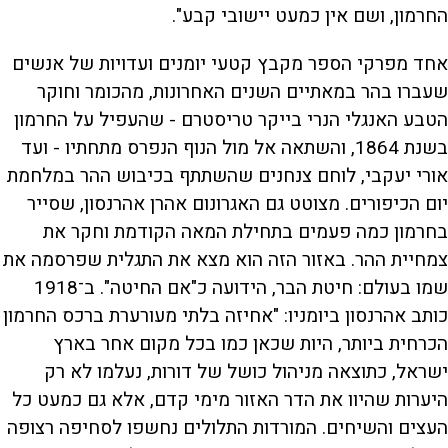
החרמון, ושם אין כמעט יישובי קבע".
אחד מפרקי הספר מקבץ קטעי יומנים ועדויות של אנשים
שעברו בהר במאתיים השנים האחרונות, מהכומר וחוקר
הטבע האנגלי הנרי בייקר טריסטרם - שהעפיל על החרמון
בשנת 1864, והשתאה אל מול הנוף הנפרס מתחתיו - ועד
אורי יעקבי, לוחם צנחנים שהשתתף בכיבוש ההר במלחמת
יום הכיפורים. מצוטט גם האגרונום אהרן אהרנסון, שסייר
בחרמון כמה פעמים בתחילת המאה הקודמת וחקר את
צמחיית ההר. באזור הזה הוא מצא את התגלית שפרסמה את
שמו בעולם: חיטת הבר, הידועה כ"אם החיטה". ב־1918
כותב אהרנסון ביומניו: "אחיזה בלתי מעורערת ברכס החרמון
הכרחית ביותר, היות שכאן כמו בכל מקום אחר בארץ
ישראל, כתוצאה מניהול כושל של דורות, נעלמו לא רק
היערות שהיוו את הדר האזור מימי קדם, אלא גם כמעט כל
העצים והשיחים. המורדות התלולים נחשפו לסחיפה רצופה