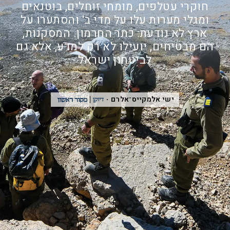
חוקרי עטלפים, מומחי זוחלים, בוטנאים
ומגלי מערות עלו על מדי ב' והסתערו על
ארץ לא נודעת: כתר החרמון. המסקנות,
הם מבטיחים, יועילו לא רק למדע, אלא גם
לביטחון ישראל
ישי אלמקייס־אלרם