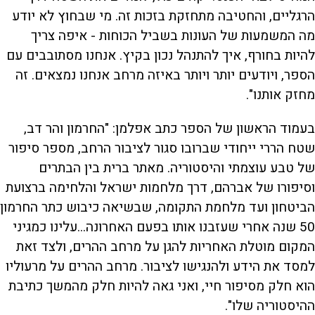
הרגליים, והחטיבה מתחזקת בזכות זה. מי שבחוץ לא יודע
מה המשמעות של העונות בשביל הכוחות - איפה צריך
להיות בחורף, איך להתנהל נכון בקיץ. אנחנו מסתובבים עם
הספר, ויודעים יותר ויותר באיזה מרחב אנחנו נמצאים. זה
מחזק אותנו".
בעמוד הראשון של הספר כתב אפלמן: "החרמון והר דב,
שטח הררי ייחודי שברובו סגור לציבור הרחב, מספר סיפור
של טבע עוצמתי והיסטוריה. מאתר ברית בין הבתרים
וסיפורו של אברהם, דרך מלחמות ישראל והלחימה ברצועת
הביטחון ועד מלחמת התקומה, שבשיאה כיבוש כתר החרמון
50 שנה אחרי שעזבנו אותו בפעם האחרונה...עלינו כמגיני
המקום מוטלת האחריות להגן על מרחב ההרים, ולצד זאת
למסד את הידע ולהנגישו לציבור. מרחב ההרים על מרעוליו
הוא חלק מסיפור חיי, ואני גאה להיות חלק מהמשך כתיבת
ההיסטוריה שלו".