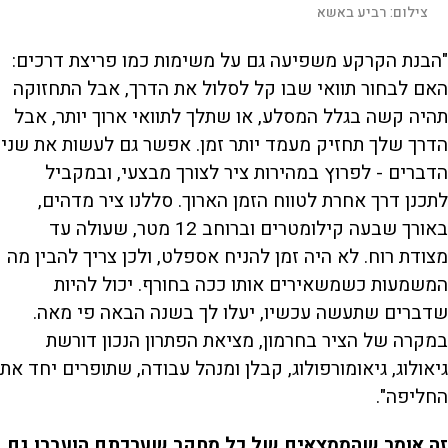
צילום:
רביע באשא
"הבנת הקרקע משפיעה גם על משימות כמו פריצת דרכים:
האם לבחור תוואי שבו קל לסלול את הדרך, אבל התחזוקה
תהיה קשה בגלל המסלע, או שתלך לתוואי ארוך יותר, אבל
הדרך שלך תחזיק מעמד יותר זמן. אפשר גם לעשות את שני
הדברים - לפרוץ במהירות ציר לצורך מבצעי, ובמקביל
לתכנן דרך אחרת לטווח הזמן הארוך. סללנו ציר מדהים,
באורך שבעה קילומטרים וברוחב 12 מטר, שעולה עד
מצודת רוח. לא היה זמן להניח אספלט, ולכן צריך להבין מה
המשמעות כשמשאירים אותו ככה בחורף. יכול להיות
שדברים שתעשה עכשיו, יעלו לך בשנה הבאה פי מאה.
במקרה של הציר בחרמון, מציאת הפתרון הנכון דורשת
גיאולוג, גיאומורפולוג, קבלן ומנהל עבודה, שתופרים יחד את
החליפה".
זה אומר שהממצאים של כל מחקר שערכתם הועברו גם