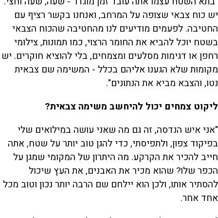
"בתא השטח עצמו אתה עובד זמן מוגדר - שעה, שעה וחצי.
יש כוח צבאי שצופה על המרחב, ואנחנו בקשר רציף עם
החטיבה. לפעמים מודיעים לנו מהחטיבה שהכוח הצבאי
בשטח יוכל להביא את החומר הרצוי, כמו תמונות, צילומי
רחפן או דגימות מסלעים ומצמחים, בלי להוציא חוקרים. יש
מקומות שלא הגענו אליהם בכלל - המשימה שם צבאית
נטו, והצבא מביא את הנתונים".
ליקוט צמחים יכול להיחשב משימה צבאית?
"אני איש הנדסה, זה גם מה שאני עושה במילואים שלי
בפיקוד צפון, ולתפיסתי, כדי להגן טוב יותר על שטח, אתה
חייב להכיר את הקרקע. מה היתרון של המקומי שמגן על
הכפר שלו? שהוא מכיר את האבנים, את העץ שיכול
להסתיר אותו, ולכן הוא יילחם שם הרבה יותר נכון וטוב מכל
אחד אחר.