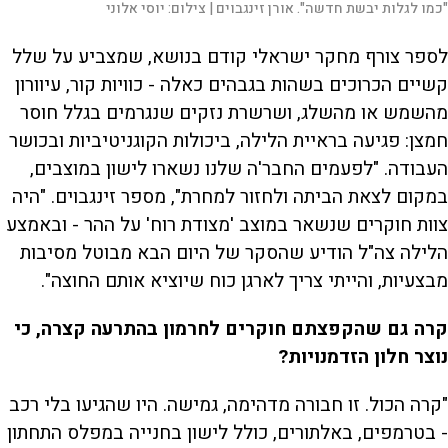
"כמו לגלות יבשת חדשה". אורן זינגבוים |
צילום:
יוסי אלוני
לספר צורף מחקר ישראלי קודם בנושא, שמצביע על שלל
קשיים הכרוכים בשהות בגבהים כאלה - כוויות קור, עיוורון
מהשמש או מהשלג, ושרשרת נזקים שנגרמים בגלל חוסר
חמצן: פגיעה בראיית הלילה, ביכולות הקוגניטיביות ובכושר
העבודה. "לפעמים החבר'ה שלנו נשארו לישון במוצבים,
במקום לצאת הביתה ולחזור למחרת", מספר זינגבוים. "היה
צוות חוקרים שנשאר במוצב 'מצודת רוח' על ההר - ובאמצע
הלילה צה"ל הודיע שהסקר של היום הבא מבוטל מסיבות
מבצעיות, והייתי צריך לארגן כוח שיוציא אותם החוצה".
קרה גם שהקפצתם חוקרים לחרמון בהתרעה קצרה, כי
נוצר חלון הזדמנויות?
"קרה הכול. זו חבורה מדהימה, גמישה. היו שהגיעו בלי רכב
- בטרמפים, באלתורים, כולל לישון בחנייה במפלס התחתון