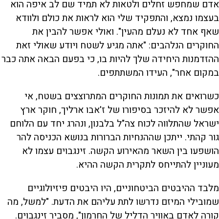
אדם שמחפש זחלים ולטאות לא תמיד שם לב איפה הוא
בעצמו נמצא, והתפקיד שלי הוא לראות את כולם ולוודא
שאף אחד לא נעלם מהעין". ואולי אפשר להבין את
החוקרים הנלהבים: "אתה מגיע לשטח ויודע שאולי זאת
ההזדמנות היחידה שלך להיות בו, כי בפעם הבאה אתה כבר
במקום אחר", העידו המשתתפים.
כשרואים את תמונות החוקרים המתרוצצים בשטח, אי
אפשר לא להיזכר בסיפורו של ז'אבו ארליך, חוקר ארץ
ישראל שהתלווה לכוח צה"ל בלבנון, ונהרג יחד עם הלוחם
גור קהתי. ייתכן שההנחיות הברורות בנושא הכניסה להר
הושפעו בין השאר מהאירוע הקשה. זינגבוים עצמו לא
מעוניין להתייחס לתקרית הקשה ההיא.
מלבד ההיבטים הביטחוניים, היו היבטים פיזיולוגיים
שמובילי המיזם נדרשו לתת עליהם את הדעת. "למשל, מה
קורה לאדם באוויר הדליל של החרמון", מסביר זינגבוים.