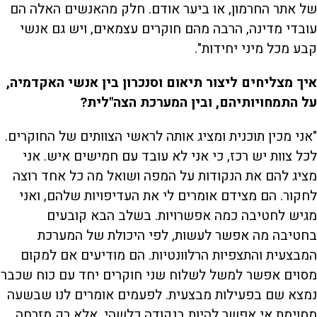
של אתר החרמון, או ביער אודם. חלק מהאנשים האלה הם
עובדי מדינה, הרבה מהם חוקרים עצמאים, ויש גם אנשי
קבע מכל מיני יחידות".
איך מצליחים ליצור תיאום וסנכרון בין אנשי האקדמיה,
על התמחויותיהם, ובין המערכת הצה"לית?
"אני מכין תוכנית ומציג אותה לראשי הצוותים של החוקרים.
לכל צוות יש רכז, כי אני לא עובד עם חמישים איש. אני
מציג להם את הנקודות על המפה ושואל מה כל אחד רוצה
לחקור. הם מצידם אומרים לי את העדיפויות שלהם, ואני
מגיש לחטיבה כמה אפשרויות. בשלב הבא קובעים
בחטיבה מה אפשר לעשות, לפי היכולת של המערכת
המבצעית והתצפיות הרלוונטיות. הם מודיעים אם למקום
מסוים אפשר למשל לשלוח שני חוקרים יחד עם כוח שכבר
נמצא שם בפעילות מבצעית. לפעמים אומרים לנו שבשעה
מסוימת אי אפשר להיות בנקודה כלשהי, אלא רק מזרחה