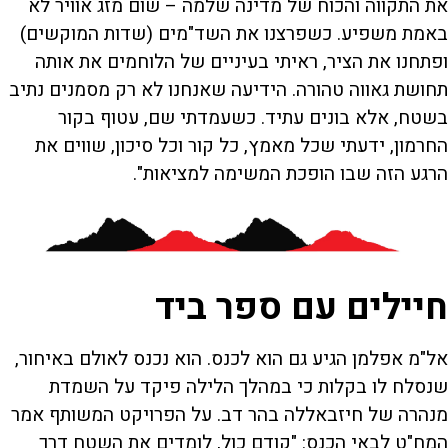
את התקווה והכוח של מדינה שלמה – שום מזג אוויר לא
באמת משפיע. כשפרצנו את השד"מים (שדות המוקשים)
ופתחנו את הציר, ראיתי בעיניים של הלוחמים את אותה
תחושת גאווה טהורה. הידיעה שאנחנו לא רק מסמנים נתיב
בשטח, אלא בונים עתיד. כשעמדתי שם, עטוף בקור
החרמון, ידעתי שכל מאמץ, כל קור וכל סיכון, שווים את
הרגע הזה שבו הופכת המשימה למציאות".
חיילים עם ספר ביד
אל"מ אפלמן הגיע גם הוא לכנס. הוא נכנס לאולם באיחור,
שנסלח לו בקלות כי במהלך הלילה פיקד על השמדת
מנהרה של חיזבאללה בהר דב. על הפרויקט המשותף אמר
המח"ט לבאי הכנס: "קודם כול, לומדים את השטח דרך