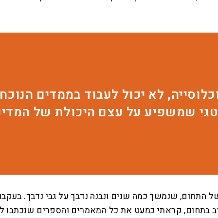
ד כשהחרדים היו 5% מהאוכלוסייה, לא יכול לעבוד בממ
טגי שמשפיע על עצם היכולת של המדינ
של התחום, שנמשך כמה שנים ונבנה נדבך על גבי נדבך. בעקב
ע רב בתחום, קראתי כמעט את כל המאמרים והספרים שנכתבו ל