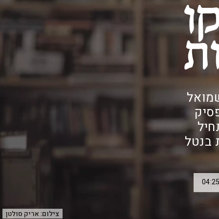
שמואל
סיק
חיל
 בנטל
צילום:
אריק סולטן