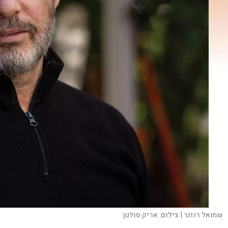
שמואל רוזנר |
צילום:
אריק סולטן