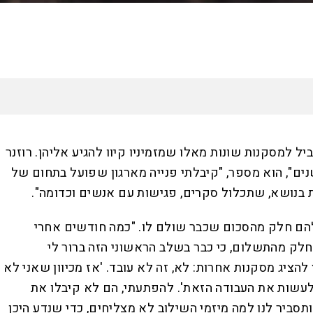
האזינו לכתבה
17:38
דקות
 למסקנות שונות מאלו שמזמיניו קיוו להגיע אליהן. רוזנר
ים", הוא מספר, "קיבלתי פנייה מארגון שפועל בתחום של
ת בנושא, שתכלול סקרים, פגישות עם אנשים וכדומה".
 להם חלק מהסכום שכבר שולם לו. "כמה חודשים אחרי
 חלק מהתשלום, כי כבר בשלב הראשוני הזה ברור לי
ציג מסקנות אחרות: לא, זה לא עובד. 'אז מכיוון שאני לא
לעשות את העבודה הזאת'. להפתעתי, הם לא קיבלו את
יר לנו למה מיזמי השילוב לא מצליחים, כדי שנדע היכן