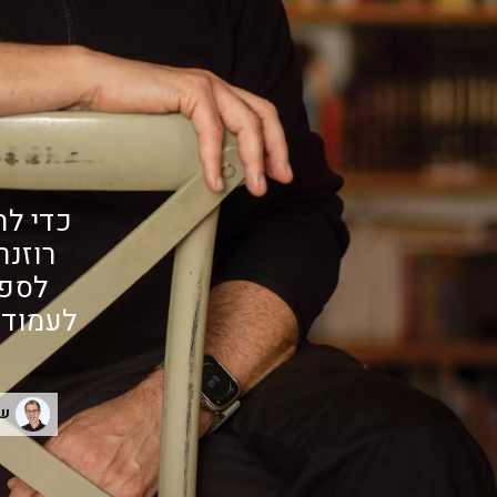
כדי לה
רוזנ
לספר
לעמוד 
של