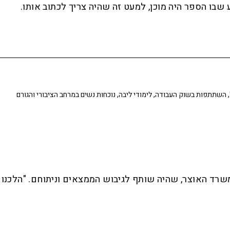
שבו הספר היה מוכן, למעט זה שהיה צריך לכתוב אותו.
י 40-50 שנה": השוני ביחס של החרדים לגיוס לצה"ל, השתתפות בשוק העבודה, לימודי ליבה, נוכחות נשים במרחב הציבורי והגורם
שרד האוצר, שהיה שותף לגיבוש הממצאים וניתוחם. "הלכנו