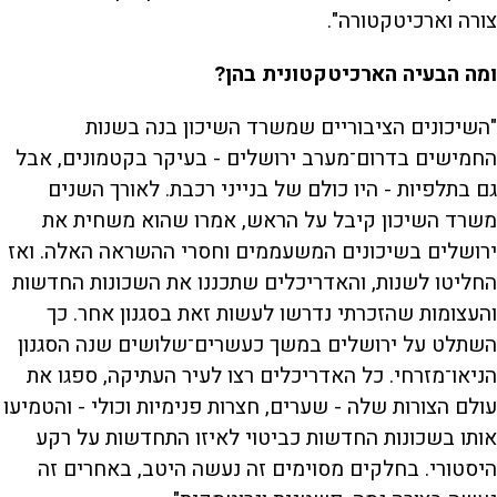
צורה וארכיטקטורה".
ומה הבעיה הארכיטקטונית בהן?
"השיכונים הציבוריים שמשרד השיכון בנה בשנות
החמישים בדרום־מערב ירושלים - בעיקר בקטמונים, אבל
גם בתלפיות - היו כולם של בנייני רכבת. לאורך השנים
משרד השיכון קיבל על הראש, אמרו שהוא משחית את
ירושלים בשיכונים המשעממים וחסרי ההשראה האלה. ואז
החליטו לשנות, והאדריכלים שתכננו את השכונות החדשות
והעצומות שהזכרתי נדרשו לעשות זאת בסגנון אחר. כך
השתלט על ירושלים במשך כעשרים־שלושים שנה הסגנון
הניאו־מזרחי. כל האדריכלים רצו לעיר העתיקה, ספגו את
עולם הצורות שלה - שערים, חצרות פנימיות וכולי - והטמיעו
אותו בשכונות החדשות כביטוי לאיזו התחדשות על רקע
היסטורי. בחלקים מסוימים זה נעשה היטב, באחרים זה