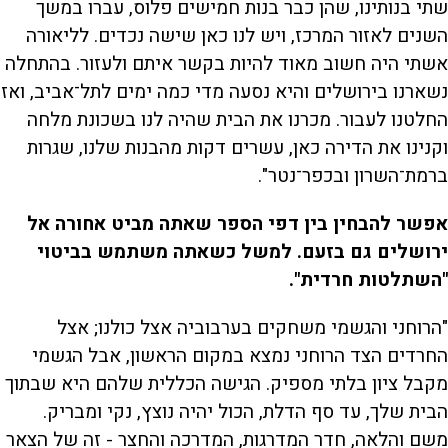
שתי בנותינו, שהן כבר בנות חמישים פלוס, עברו במשך
השנים לאזור המרכז, ויש לנו כאן שישה נכדים. לליאורה
אשתי היה חשוב מאוד להיות בקשר איתם ולעזור. בהתחלה
נשארנו בירושלים והיא נסעה מדי כמה ימים לתל־אביב, ואז
החלטנו לעבור. מכרנו את הבית שהיה לנו בשכונת מלחה
וקנינו את הדירה כאן, עשרים דקות מהבנות שלנו, שגרות
ברמת־השרון ובכפר־נטר".
אפשר להבחין בין דפי הספר שאתה מביט אחורה אל
ירושלים גם בזעם. למשל כשאתה משתמש בביטוי
"השתלטות חרדית".
"הרוחני והגשמי משחקים בערבוביה אצל כולנו; אצל
החרדים הצד הרוחני נמצא במקום הראשון, אבל הגשמי
מקבל ציון בלתי מספיק. הגישה הכללית שלהם היא שבתוך
הבית שלך, עד סף הדלת, הכול יהיה נוצץ, נקי ומבריק.
משם והלאה, חדר המדרגות, המדרכה והחצר - זה של הצאר