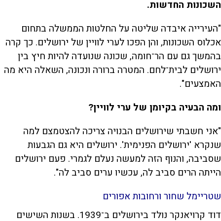
השכונות החדשות.
"העירייה איבדה שליטה על החלטות הממשלה בתחום
אכלוס השכונות, והן הפכו לערי לוויין של ירושלים. כך קרה
בהמשך גם עם הר־חומה, שכונה שנועדה להיות חיץ בין
ירושלים לבית־לחם. המטרה ברורה ונכונה, השאלה היא מה
האמצעים".
ומה הבעיה בקיומן של ערי לוויין?
"אני חשבתי שירושלים הבנויה צריכה להצטמצם למה
שנקרא 'ירושלים הפנימית'. ירושלים היא גם הגבעות
שסביבה, והנוף הזה למעשה נעלם לגמרי. פעם ירושלים
הייתה הרים סביב לה, עכשיו ערים סביב לה".
שטריימל שחור ורחובות אפורים
דוד קרויאנקר נולד בירושלים ב־1939. בשנות השישים