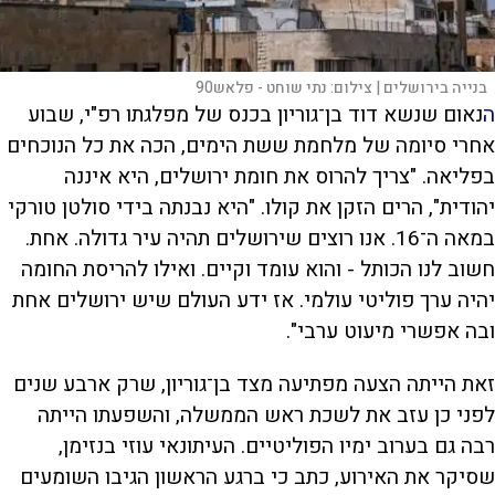
בנייה בירושלים |
צילום:
נתי שוחט - פלאש90
ה
נאום שנשא דוד בן־גוריון בכנס של מפלגתו רפ"י, שבוע
אחרי סיומה של מלחמת ששת הימים, הכה את כל הנוכחים
בפליאה. "צריך להרוס את חומת ירושלים, היא איננה
יהודית", הרים הזקן את קולו. "היא נבנתה בידי סולטן טורקי
במאה ה־16. אנו רוצים שירושלים תהיה עיר גדולה. אחת.
חשוב לנו הכותל - והוא עומד וקיים. ואילו להריסת החומה
יהיה ערך פוליטי עולמי. אז ידע העולם שיש ירושלים אחת
ובה אפשרי מיעוט ערבי".
זאת הייתה הצעה מפתיעה מצד בן־גוריון, שרק ארבע שנים
לפני כן עזב את לשכת ראש הממשלה, והשפעתו הייתה
רבה גם בערוב ימיו הפוליטיים. העיתונאי עוזי בנזימן,
שסיקר את האירוע, כתב כי ברגע הראשון הגיבו השומעים