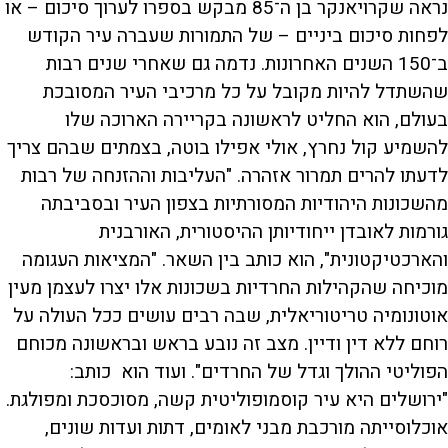
נראה שקרויאנקר בן ה־85 מבקש בספרו לערוך סיכום – או
לפחות סיכום ביניים – של התמורות שעברה עיר הקודש
ב־150 השנים האחרונות. נדמה גם שאחרי שנים רבות
שהשתדל להיות מקובל על כל מרכיבי העיר המסובכת
בעולם, הוא החליט לראשונה בקריירה הארוכה שלו
להשמיע קול נחרץ, אולי אפילו בוטה, בצמתים שבהם צריך
לדעתו להרים תמרור אזהרה. "העליבות וההזנחה של רבות
מהשכונות היהודיות המסורתיות בצפון העיר ובסביבתה
גורמות לאובדן ייחודיותן ההיסטורית, האורבנית
והארכטיקטונית", הוא כותב בין השאר. "המציאות העגומה
מוכיחה שהקהילות החרדיות בשכונות אלו יצרו לעצמן מעין
אוטונומיה טריטוריאלית, שבה רבים עושים ככל העולה על
רוחם ללא דין ודיין. מצב זה נובע בראש ובראשונה מכוחם
הפוליטי ההולך וגדל של החרדים". ועוד הוא כותב:
"ירושלים היא עיר קוסמופוליטית קשה, מסוכסכת ומפולגת.
אוכלוסייתה מורכבת מבני לאומים, דתות ועדות שונים,