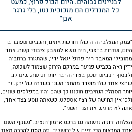
לבניינים גבוהים. היום הכול פרוץ, כמעט
כל המגדלים הם מזכוכית נטו, בלי גרגר
אבן"
"עמק המצלבה היה כולו חורשת זיתים, והכביש שעובר בו
היום, שדרות בן־צבי, היה נושא למאבק ציבורי קשה. אחד
ממובילי המאבק היה פרופ' יגאל ידין, שהתגורר ברחביה.
ידין ראה בכביש פגיעה במרקם הירוק שצמוד לשכונה,
ולבסוף הכביש תוכנן בצורה הרבה יותר רגישה. שים לב
שחצי אחד שלו מופרד מהחצי השני בשדרה של ירק. זה
יותר מסמלי: הנתיבים תוכננו כך שהם יהיו במפלסים שונים,
ולכן אין תחושה של רצף אספלט. כשאתה נוסע בצד אחד,
אתה לא מרגיש את הצד השני".
הצלחה ירוקה נרשמה גם ברכס ארמון־הנציב. "נשקף משם
אחד המראות הכי יפים של ירושלים, וזה קסם להרבה מאוד