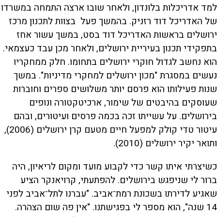
למד אדריכלות בלונדון, ולאחר שובו ארצה התמחה במשרדו
של האדריכל דוד רזניק. בהמשך פעל בצוות לתכנון מרכז
ירושלים בראשות האדריכל דוד בסט, במשך עשור אחז
בתפקידי תכנון בעיריית ירושלים, ולאחר מכן עבד כעצמאי.
הוא נחשב לגדול חוקרי ירושלים בתחומו. חלק ממחקריו
נעשים במסגרת "מכון ירושלים למחקרי מדיניות". במשך
שנות פעילותו הוא פרסם יותר משלושים ספרים וחוברות
שעוסקים בהיבטים של שימור, ארכיטקטורה ונופים
בירושלים. על עשייתו זכה בכמה פרסים ועיטורים, ובהם
עיטור טדי קולק למפעל חיים מטעם קרן ירושלים (2006),
ותואר יקיר ירושלים (2010).
כשיצרתי איתו קשר כדי לקבוע מועד ומקום לריאיון, היה
ברור לי שניפגש בירושלים. להפתעתי, קרויאנקר הציע
שאגיע לדירתו בשכונת רמת־אביב. "עברנו לתל־אביב לפני
14 שנה", הוא מספר לי בפגישתנו. "אין פה שום הצהרה.