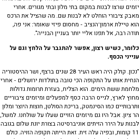
יזמים שרצו לבנות במקום בתי מלון ובתי מגורים. אחרי
מאבק ציבורי הוחלט לא לבנות שם. מה שהציל את הרכס
הוא טיילת ארמון־הנציב - מחסום פיזי שאומר: אני פה,
תודה רבה, אל תפנו אליי יותר בעניין הבנייה".
כלומר, כשיש רצון, אפשר להתגבר על הלחץ וגם על
ענייני הכסף.
"נכון. קולק היה ראש העיר 28 שנים ברצף, ושר ההיסטוריה
הנחית אותו על התקופה הכי טובה בתולדות ירושלים - אחרי
מלחמת ששת הימים. הוא הצליח, בעזרת תרומות גדולות
מחוץ לארץ, לגייס הרבה כסף למפעלים ומיזמים ציבוריים
ותרבותיים כמו הסינמטק, בריכת הסולטן, חוצות היוצר ומלון
הר ציון. אבל היו גם מיזמים הזויים שעלו על שולחנו. למשל,
לבנות על הירר הזיתים אוניברסיטה בצורת יונת שלום בגובה
11 קומות, ובפיה עלה זית. זאת הייתה תקופה הזויה. כולם