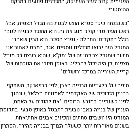
הפנימית קרוב לעיר העתיקה, המגדלים פוגעים במרקם
ההיסטורי.
"כשנבנתה כיכר ספרא הוצע לבנות בה מגדל תצפית, אבל
ראש העיר טדי קולק מנע את זה. הוא התנגד לבנייה לגובה
בגלל התקדים: התחלת - נפרץ הסכר. הוא הבין שאחרי
המגדל הזה יבואו מגדלים נוספים. אגב, במבט לאחור אני
חושב שמגדל צר כמו זה של ימק"א, שהוא בעצם רק מגדל
תצפית, כן היה יכול להבליט באופן חיובי את הנוכחות של
קריית העירייה במרכז ירושלים".
סופה של בלעדיות הבנייה באבן, לפי קרויאנקר, משתקף
בבניין הזכוכית של האקדמיה לאמנויות בצלאל, שנחנך
לפני כשנתיים במגרש הרוסים. "אם להודות על האמת,
העניין של בנייה באבן טבעית התבטל באופן טבעי. בתקופת
המנדט היו יושבים סתתים ומכינים אבנים אחת־אחת.
בשנים מאוחרות יותר, כשעלה הצורך בבנייה מהירה, הפתרון