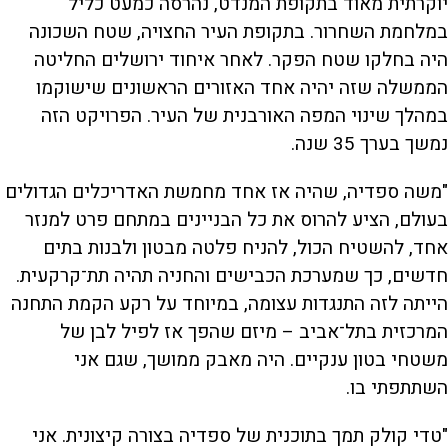
יוקרתית מאוד בתקופת המנדט, נהרסה כמעט כליל
במלחמת השחרור. בתקופת העיר החצויה, שטח השכונה
היה בחלקו שטח הפקר. לאחר איחוד ירושלים החליטה
הממשלה שזה יהיה אחד האזורים הראשונים שישוקמו
במהלך שינוי המפה האורבנית של העיר. הפרויקט הזה
נמשך בערך 35 שנה.
"משה ספדיה, שהיה אז אחד מחמשת האדריכלים הגדולים
בעולם, הציע להרוס את כל הבניינים במתחם פרט למנזר
אחד, להשטיח הכול, להניח פלטה מבטון ולבנות בתים
חדשים, כך שמערכת הכבישים והחניה תהיה תת־קרקעית.
הייתה לזה התנגדות עצומה, במיוחד על רקע הקמת התחנה
המרכזית בתל־אביב – מיזם שהפך אז לפיל לבן של
משטחי בטון ענקיים. היה מאבק ממושך, שגם אני
השתתפתי בו.
"טדי קולק תמך בתוכנית של ספדיה בצורה קיצונית. אני