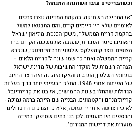
וכשהבריטים עזבו השתנתה המגמה?
"אז התחילה השחיקה. בהקמת המדינה נוצרו צרכים
לאומיים שלא היו קיימים קודם, והם התבטאו למשל
בהקמת קריית הממשלה, משכן הכנסת, מוזיאון ישראל
והאוניברסיטה העברית, שעזבה את משכנה הקודם בהר
הצופים. נוצר קומפלקס שלטוני־תרבותי־חינוכי, שנקרא
קריית הממשלה ואחר כך שמו שונה ל'קריית הלאום' -
הצהרה רשמית על מוקדי החשיבות של מדינת ישראל
בתחומי השלטון, התרבות והאקדמיה. זה היה הצד החיובי
של הפיתוח אחרי 1948. החלק הבעייתי יותר כרוך בעליות
הגדולות שהחלו בשנות החמישים, אז בנו את קריית־יובל,
קריית־מנחם והקטמונים. הבנייה שם הייתה ברמה נמוכה -
לא כי רצו שהיא תהיה נמוכה, אלא כי הצרכים היו גדולים
והכספים היו מועטים. לכן בנו בתים שסיפקו במידה
מזערית את דרישות המגורים".