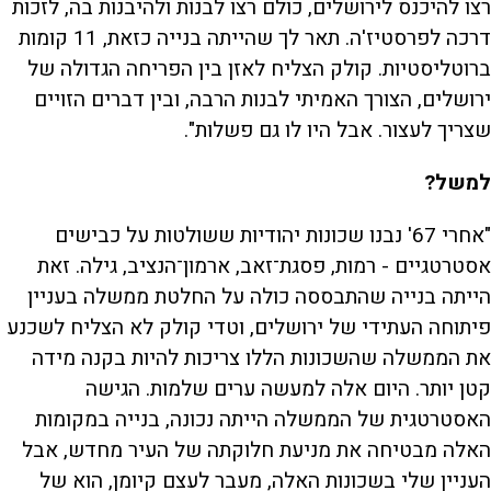
רצו להיכנס לירושלים, כולם רצו לבנות ולהיבנות בה, לזכות
דרכה לפרסטיז'ה. תאר לך שהייתה בנייה כזאת, 11 קומות
ברוטליסטיות. קולק הצליח לאזן בין הפריחה הגדולה של
ירושלים, הצורך האמיתי לבנות הרבה, ובין דברים הזויים
שצריך לעצור. אבל היו לו גם פשלות".
למשל?
"אחרי 67' נבנו שכונות יהודיות ששולטות על כבישים
אסטרטגיים - רמות, פסגת־זאב, ארמון־הנציב, גילה. זאת
הייתה בנייה שהתבססה כולה על החלטת ממשלה בעניין
פיתוחה העתידי של ירושלים, וטדי קולק לא הצליח לשכנע
את הממשלה שהשכונות הללו צריכות להיות בקנה מידה
קטן יותר. היום אלה למעשה ערים שלמות. הגישה
האסטרטגית של הממשלה הייתה נכונה, בנייה במקומות
האלה מבטיחה את מניעת חלוקתה של העיר מחדש, אבל
העניין שלי בשכונות האלה, מעבר לעצם קיומן, הוא של