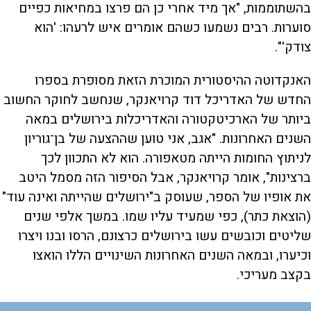
בהשתוממות, "אך מיד אחרי כן הם פרצו במחיאות כפיים
סוערות. רבים נשמעו כשהם אומרים איש לרעהו: 'הוא
צודק'".
האנקדוטה ההיסטורית המוכרת הזאת מסופרת בספרו
החדש של האדריכל דוד קרויאנקר, שנחשב לחוקר החשוב
ביותר של הארכיטקטורה והאדריכלות בירושלים במאה
השנים האחרונות. "אגב, אני טוען שההצעה של בן־גוריון
לניתוץ החומות הייתה מטאפורה. הוא לא התכוון לכך
ברצינות", אומר קרויאנקר, אבל הסיפור הזה מסמל היטב
את אופיו של הספר, שעוסק ב"ירושלים שהייתה ואינה עוד"
(הוצאת כתר), כפי שמעיד עליו שמו. במשך אלפי שנים
שליטים וכובשים עשו בירושלים כרצונם, הרסו ובנו ויצרו
וכיערו, ובמאה השנים האחרונות השינויים הללו הואצו
בקצב מעריכי.