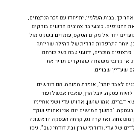
ר כך, בבית העלמין, יתייחדו עם זכר הנרצחים,
ת החטופים. כובעי בד צהובים חדשים בוהקים
ועדים יחד אל מקום הטקס, עומדים בשקט מול
גן. יותר התרפקות הדדית של קהילה שהייתה
פרצופים מוכרים, ידועני טבח בעל כורחם:
, או קרובי משפחה שפוקדים תדיר את
ם שעדיין שבויים.
וכנים לאבד יותר", אומרת המנחה. הם דורשים
היות עסקה. יובל הרן, שאביו אבשל ועוד
א דברים. אמו שושן, אחותו עדי ושני אחייניו
בעסקה. "במשך חמישים יום אני ואחותי שקד
ין משפחה. ואז קרה נס, קרתה העסקה הראשונה.
ים של עדי. ודודתי שרון ובת דודתי נעם". גיסו