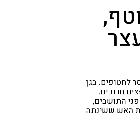
טף,
צר
ר לחטופים. בגן
ים חרוכים.
ני התושבים,
נה אחרי סופת האש ששינתה