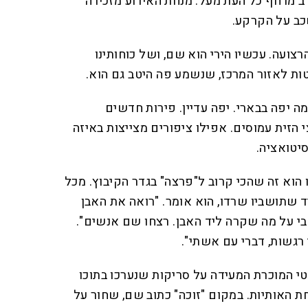
ב מרחף כל העת מעל. מנחת האירוע מזכירה
ב על הקרקע.
רצועה. עכשיו הירי הוא שם, ושל כוחותינו
טות לאזור המרכז, שנשמע פה היטב גם הוא.
יפה בבארי. יפה עדיין. פירות חדשים
הזית עמוסים. אפילו ציפורים מצייצות באיזה
יטואציה.
 הוא זה שהכי קרוב ל"פרצה" בגדר הקיבוץ. מכל
ד שתושביו שרדו, הוא אומר. "רואה את האבן
 על מה שקרה ליד האבן. רצחו שם אנשים".
 רגשות, דברי עם אשתי".
י המוכרת המעידה על סריקות שנערכו בתוכו
 האותיות. במקום "זוכה" כתוב שם, שחור על