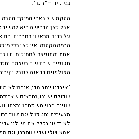
גבי קיר – "זוכר".
הטקס של בארי ממוקד מטרה. אח
אבל כאן הדרישה היא להשיב א
על רבים מראשי החברים. הם צ
הבמה הקטנה. אין כאן בכי מופ
אחת והתנפצה לחתיכות. יש גם 
חטופים שהיו שם בעצמם וחזרו
האולפנים בדאגה לגורל יקיריה
"איבדנו יותר מדי, אנחנו לא מ
שכולם ישובו, נחרצים שצריכה ל
שניים מבני משפחתו נרצחו, נוש
הצעירים נחטפו לעזה ושוחררו 
לא ידענו בכלל אם יש לנו עדי
אמא שלי ועדי שוחררו, וגם הילד