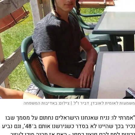
משמעות לאומית לאובדן. דביר ז"ל. |
צילום:
באדיבות המשפחה
"אמרתי לו: נניח שאנחנו הישראלים נחתום על מסמך שבו
נכיר בכך שהיינו לא בסדר כשגירשנו אותם ב־48', וגם נביע
נכונות לתת להם פיצוי כספי - האם אז תהיה מוכן לעזור