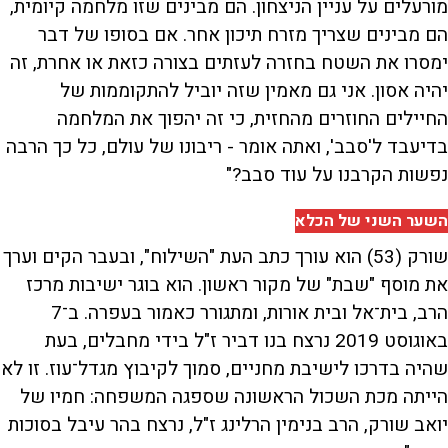
מורעלים על עניין הניצחון. הם מבינים שזו מלחמה קיומית,
הם מבינים שצריך מזרח תיכון אחר. אם בסופו של דבר
ימסרו את השטח בחזרה לעזתים בצורה כזאת או אחרת, זה
יהיה אסון. אני גם מאמין שזה יוביל להתקוממות של
החיילים החוזרים מהחזית, כי זה יהפוך את המלחמה
בדיעבד ל'סבב', ואתה אומר - ריבונו של עולם, כל כך הרבה
נפשות הקרבנו על עוד סבב?"
השער השני של הכלא
שורק (53) הוא עורך כתב העת "השילוח", ובעבר הקים וערך
את מוסף "שבת" של מקור ראשון. הוא בוגר ישיבות מרכז
הרב, בית־אל ובית אורות, ומתגורר כאמור בעפרה. ב־7
באוגוסט 2019 נרצח בנו דביר ז"ל בידי מחבלים, בעת
שהיה בדרכו לישיבת מחניים, סמוך לקיבוץ מגדל־עוז. זו לא
הייתה מכת השכול הראשונה שספגה המשפחה: חמיו של
יואב שורק, הרב בנימין הרלינג ז"ל, נרצח בהר עיבל בסוכות