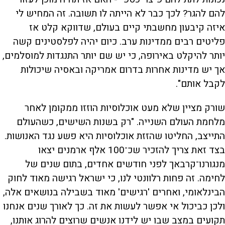
להם להגר? לכך כבר לא הייתה לו תשובה. זה המחיש לי
איזה קיבעון מחשבתי קיים בעולם, שדווקא קלט אז
פליטים רבים ממדינות ערב. כיום יהיה לפלסטינים קשה
יותר להיקלט באירופה, כי יש שם יותר התנגדות למוסלמים,
אך יש מדינות אחרות בדרום אמריקה ובאסיה שיכולות
לקבל אותם".
שורק מציין שלא מעט אוכלוסיות הוזזו ממקומן לאחר
מלחמת העולם השנייה. "רק בשנות השישים, כשהעולם
התייצב, החליטו שהזזת אוכלוסיות היא פשע נגד האנושות.
בצד זאת צריך להזכיר שכ־100 אלף ארמנים יצאו
מנגורנו־קרבאך לפני חודשים אחדים, בתום שנים של
לחימה. זה פחות רלוונטי לנו, כי ישראל רגישה מאוד לחוק
הבינלאומי, ואחרים 'רגישים' מאוד בשבילה בנושאים אלה,
ולכן כביכול אי אפשר לעשות את זה. כך לאורך שנים אנחנו
תקועים במצב שבו יש לידנו אנשים שרוצים להרוג אותנו,