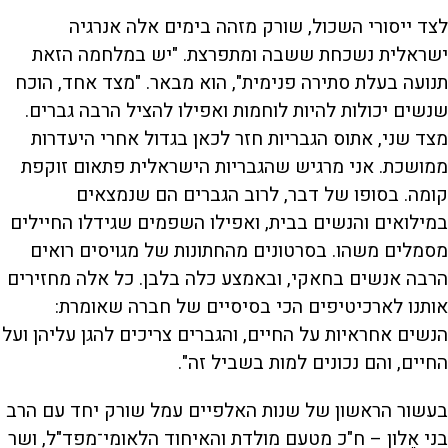
לצד ייסורי השכול, שורק מזהה בימים אלה אנרגיה
ישראלית נשכחת ששבה ומתפרצת. "יש במלחמה הזאת
תנועה בעלת סתירה פנימית", הוא מבאר. "מצד אחד, הוכח
שנשים יכולות להיות לוחמות ואפילו להציל הרבה גברים.
מצד שני, אתוס הגבריות חזר לכאן בגדול אחרי היעדרות
ממושכת. אני מרגיש שהגבריות הישראלית פתאום זוקפת
קומה. בסופו של דבר, לרוב הגברים הם שנמצאים
במילואים והנשים בבית, ואפילו השפמים שגידלו החיילים
מסמלים משהו. בסרטונים מהחתונות של מגויסים רואים
הרבה אנשים בחאקי, ובאמצע כלה בלבן. כל אלה מחזירים
אותנו לארכיטיפים הכי בסיסיים של חברה שאומרת:
הנשים אחראיות על החיים, והגברים צריכים להגן עליהן ועל
החיים, והם נכונים למות בשביל זה".
בעשור הראשון של שנות האלפיים עמל שורק יחד עם הרב
בני אֵלון – ח"כ מטעם מולדת והאיחוד הלאומי־מפד"ל, ושר