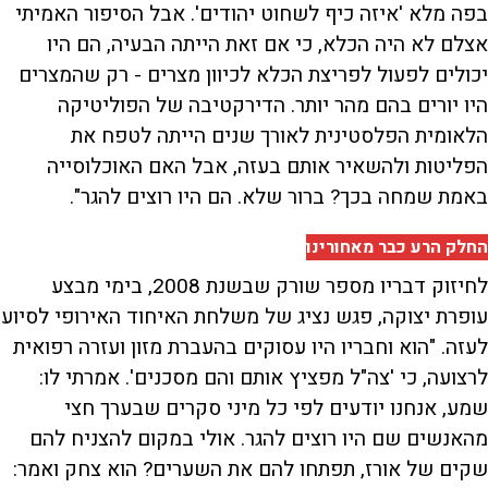
בפה מלא 'איזה כיף לשחוט יהודים'. אבל הסיפור האמיתי
אצלם לא היה הכלא, כי אם זאת הייתה הבעיה, הם היו
יכולים לפעול לפריצת הכלא לכיוון מצרים - רק שהמצרים
היו יורים בהם מהר יותר. הדירקטיבה של הפוליטיקה
הלאומית הפלסטינית לאורך שנים הייתה לטפח את
הפליטות ולהשאיר אותם בעזה, אבל האם האוכלוסייה
באמת שמחה בכך? ברור שלא. הם היו רוצים להגר".
החלק הרע כבר מאחורינו
לחיזוק דבריו מספר שורק שבשנת 2008, בימי מבצע
עופרת יצוקה, פגש נציג של משלחת האיחוד האירופי לסיוע
לעזה. "הוא וחבריו היו עסוקים בהעברת מזון ועזרה רפואית
לרצועה, כי 'צה"ל מפציץ אותם והם מסכנים'. אמרתי לו:
שמע, אנחנו יודעים לפי כל מיני סקרים שבערך חצי
מהאנשים שם היו רוצים להגר. אולי במקום להצניח להם
שקים של אורז, תפתחו להם את השערים? הוא צחק ואמר: