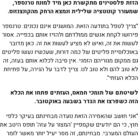
הזזת פלסטינים מתקשרת כאן מיד למונח טרנספר,
שמעורר קונוטציה שלילית ונמצא הרחק מהקונצנזוס.
"צריך לטפל בתודעה הזאת. המושגים אינם נכונים: טרנספר
פירושו לקחת אנשים ממולדתם ולהזיז אותם בכפייה. אסור
לעשות את זה, ואיש לא מציע לעשות את זה. כאן מדובר
באוכלוסיית פליטים של כמה דורות, שעכשיו נעשו פליטים
גם ממקום מגוריהם הזמני. אין סיבה לכלוא אותם בעזה, זה
לא טוב להם ולא טוב לנו. צריך לדבר על הגירה, על פתיחת
הכלא העזתי".
לשיטתם של תומכי חמאס, העזתים פתחו את הכלא
הזה כשפרצו את הגדר בשבעה באוקטובר.
"אני חושב שהאמירה הזאת נועדה מבחינתם בעיקר כלפי
חוץ, כי הם יודעים שקמפיין 'המצור על עזה' תופס היטב את
העולם המערבי. מבחינתם, זה מסר יעיל יותר מאשר לומר