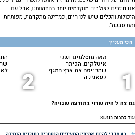
תילחמו על החיים שלכם. זה מחזיר אותנו לתש"ח וגם ל־73'.
אנו חוזרים לשלבים מוקדמים יותר בהתהוותנו, אבל עם
היכולות והכלים שיש לנו היום, כמדינה מתקדמת, מפותחת
ומתוסבכת".
הכי מעניין
מאה מוסלמים ושני
החב
איטלקים: הכיתה
שהת
שהכניסה את ארץ המגף
לאנ
2
1
לפאניקה
גם צה"ל היה שרוי בתודעה שגויה?
עוד כתבות בנושא
רע מכדי להיות אמיתי: הסעיפים הנסתרים בתוכנית הנסיגה