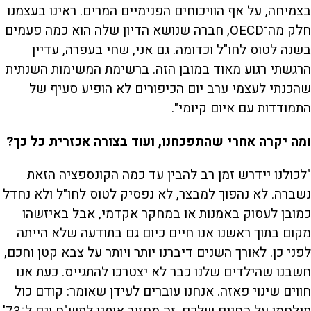
בצמיחה, על אף הוויכוחים הפנימיים המרים. ראינו בעצמנו
חלק מה־OECD, חברה שנושא הדיון שלה הוא כמה פעמים
בשנה לטוס לחו"ל וכדומה. גם אני, שחי בעפרה, עדיין
הרגשתי רגוע מאוד במובן הזה. ברשימת המשימות השנתית
שהכנתי לעצמי ערב יום הכיפורים לא הופיע סעיף של
התמודדות עם איום קיומי".
ומה יקרה אחרי שהתפכחנו, ועוד בצורה אכזרית כל כך?
"לכולנו יידרש זמן רב להבין עד כמה הקונספציה הזאת
נשברה. לא נהפוך למבצר, לא נפסיק לטוס לחו"ל ולא נחדל
כמובן לעסוק באמנות או במחקר אקדמי, אבל באיזשהו
מקום בתוך ראשנו אנו חיים כיום גם בתודעה שלא הייתה
לפני כן. לאורך השנים דיברנו יותר ויותר על צבא קטן וחכם,
חשבנו שהילדים שלנו כבר לא יצטרכו להתגייס. כעת אנו
חווים שינוי פאזה. אנחנו עוברים לעידן שאומר: קודם כול