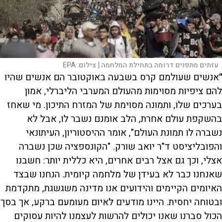
עזתים מתפנים דרומה בתחילת המלחמה |
צילום:
EPA
"
אנשים שעולמם קרס בשבעה באוקטובר הם אנשים שהיו
להם ציפיות מסוימות מהעולם המערבי הליברלי, אמון
בערכים שלו, ותמונה מסוימת של המזרח התיכון. מי שאחז
בהשקפת עולם אחרת, הלב אומנם נשבר לו, אבל לא
נשברה לו תמונת העולם", אומר ההיסטוריון, העיתונאי
והפובליציסט ד"ר יואב שורק. "הקונספציה שכן נשברה
אצלי, וכך גם אצל רבים אחרים, היא כללית יותר: חשבנו
שאנחנו כבר לא בעידן של מלחמה קיומית. הנחנו שבצד
האיומים הקיימים והידועים אנו מדינה משגשגת, מתקדמת
ובטוחה יחסית. היינו מודעים לאיום מעומעם ברקע, אך בסך
הכול סברנו שאנו יכולים להרשות לעצמנו להיות עסוקים