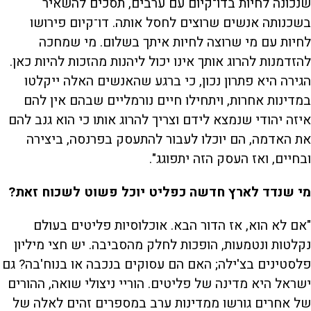
שנכונה לחיות בדו־קיום עם ערבים, תסכים להשאיר
בשכנותה אנשים שרוצים לחסל אותה. דו־קיום פירושו
לחיות עם מי שרוצה לחיות איתך בשלום. מי שמחכה
להזדמנות להרוג אותך אינו יכול ליהנות מהזכות להיות כאן.
הגירה היא פתרון נכון, כי ברגע שהאנשים האלה ייקלטו
במדינות אחרות, ויתחילו חיים נורמליים שבהם אין להם
איזה יהודי שנמצא לידם וצריך להרוג אותו כי הוא גנב להם
את האדמה, הם יוכלו לעבור להתעסק בפרנסה, ביצירה
ובחיים, ואז העסק הזה יתפוגג".
מי שנדד לארץ חדשה כפליט יוכל פשוט לשכוח זאת?
"אם לא הוא, אז הדור הבא. אוכלוסיות פליטים בעולם
נקלטות ונטמעות, הופכות לחלק מהסביבה. יש חצי מיליון
פלסטינים בצ'ילה; האם הם עסוקים בנכבה או בנוח'בה? גם
ישראל היא מדינה של פליטים. הוריי ניצולי שואה, ההורים
של אחרים גורשו ממדינות ערב במספרים זהים לאלה של