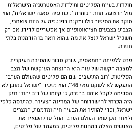
תולדות בעיית הפליטים ותולדות האסטרטגיה הישראלית
מול הרצועה. תחת הכותרת "נוכח עזה: סאגה ישראלית", הוא
סוקר את הסיפור כולו ומקנח בפנטזיה על היום שאחרי,
הצבוע בצבעים חצי־אוטופיים אך אפשריים לדידו, אם רק
תשכיל ישראל לנצל את מה שהוא רואה בו הזדמנות בלתי
חוזרת.
פרט ללפיתה החמאסית, שורק סבור שהסיבה העיקרית
למצבה הקשה של עזה היא ההנצחה העיקשת של מצב
הפליטות. "רוב התושבים שם הם פליטים שהעולם הערבי
התעקש לא לשקם מאז 48'", הוא מזכיר. "ישראל כמובן לא
הסכימה לקבל אותם בחזרה, כי קיומו של רוב יהודי חזק
היה הכרחי להישרדותה של המדינה הצעירה. כהתרסה כלפי
ישראל, וכדי להותיר את הבעיה חיה ומדממת, המצרים
ולאחר מכן שאר העולם הערבי החליטו להשאיר את
האנשים האלה במחנות פליטים, במעמד של פליטים,