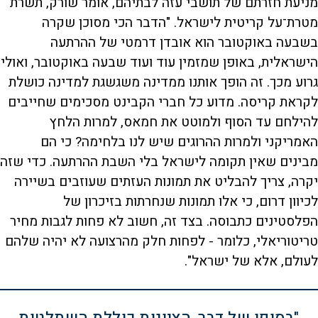
מניעת חזרתם של תושבי עזה לבתיהם, אומר שורק, תשרת
מטרת־על קריטית לישראל. "הדבר הכי מסוכן שקרה
בשבעה באוקטובר הוא אובדן דרמטי של ההרתעה
הישראלית, באופן שמזמין עוד ועוד שבעה באוקטובר, ואולי
גרוע מכך. זה הופך אותנו ממדינה משגשגת למדינה כושלת
לקראת קריסה. מדוע כל חברי הקבינט מסכימים שחייבים
להילחם עד הסוף ולמוטט את חמאס, למרות הלחץ
האמריקני ולמרות ההרוגים שיש לנו בלחימה? כי הם
מבינים שאין תקומה לישראל בלי השבת ההרתעה. כדי שזה
יקרה, צריך להבליט את תמונות העזתים שעוזבים בשיירה
לכיוון דרום, כי אלו תמונות שנחרתות בזיכרון של
הפלסטינים כתבוסה. בצד זה, חשוב לא פחות לגבות מחיר
טריטוריאלי, כלומר - לפחות חלק מהרצועה לא יהיה שלהם
לעולם, אלא של ישראל".