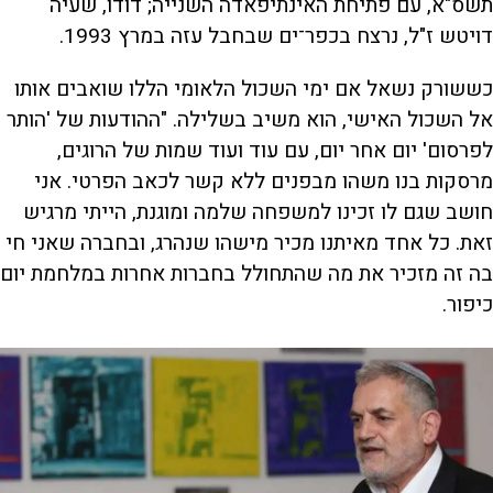
תשס"א, עם פתיחת האינתיפאדה השנייה; דודו, שעיה
דויטש ז"ל, נרצח בכפר־ים שבחבל עזה במרץ 1993.
כששורק נשאל אם ימי השכול הלאומי הללו שואבים אותו
אל השכול האישי, הוא משיב בשלילה. "ההודעות של 'הותר
לפרסום' יום אחר יום, עם עוד ועוד שמות של הרוגים,
מרסקות בנו משהו מבפנים ללא קשר לכאב הפרטי. אני
חושב שגם לו זכינו למשפחה שלמה ומוגנת, הייתי מרגיש
זאת. כל אחד מאיתנו מכיר מישהו שנהרג, ובחברה שאני חי
בה זה מזכיר את מה שהתחולל בחברות אחרות במלחמת יום
כיפור.