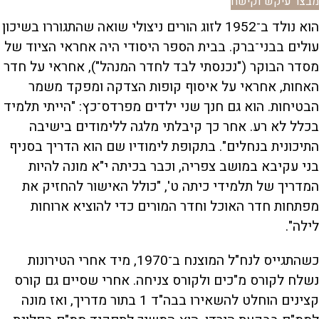
מבצר עיקש וקישח
הוא נולד ב־1952 לזוג הורים ניצולי שואה שהתגוררו בשיכון
עולים בבני־ברק. בבית הספר היסודי היה אחראי הציוד של
מסדר הבוקר ("נכנסתי לבד לחדר המנהל"), אחראי על חדר
האחות, אחראי על איסוף קופות הצדקה ומפקד משמר
הבטיחות. הוא גם חנך שני ילדים מפרדס־כץ: "הייתי תלמיד
בכלל לא רע. אחר כך קיבלתי מלגה ללימודים בישיבה
התיכונית בנחלים". בתקופת לימודיו שם הוא הדריך בסניף
בני עקיבא במושב צפריה, וכבר בכיתה י"א מונה להיות
המדריך של תלמידי כיתה ט', "כולל האישור להחזיק את
מפתחות חדר האוכל וחדר המורים כדי להוציא ארוחות
לילה".
כשהתגייס לנח"ל המוצנח ב־1970, מיד אחרי הטירונות
נשלח לקורס מ"כים ולקורס צניחה. אחרי שסיים גם קורס
קצינים הוחלט להשאירו בבה"ד 1 בתור מדריך, ואז מונה