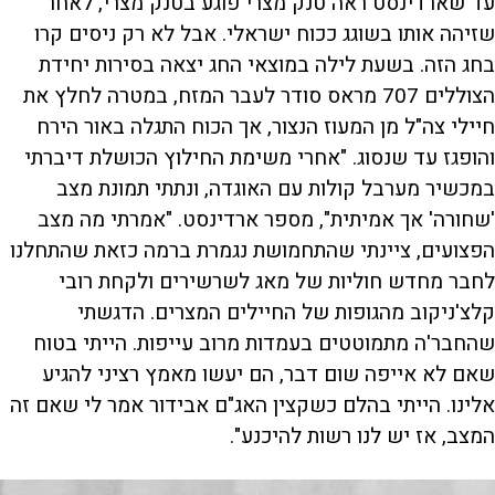
עד שארדינסט ראה טנק מצרי פוגע בטנק מצרי, לאחר
שזיהה אותו בשוגג ככוח ישראלי. אבל לא רק ניסים קרו
בחג הזה. בשעת לילה במוצאי החג יצאה בסירות יחידת
הצוללים 707 מראס סודר לעבר המזח, במטרה לחלץ את
חיילי צה"ל מן המעוז הנצור, אך הכוח התגלה באור הירח
והופגז עד שנסוג. "אחרי משימת החילוץ הכושלת דיברתי
במכשיר מערבל קולות עם האוגדה, ונתתי תמונת מצב
'שחורה' אך אמיתית", מספר ארדינסט. "אמרתי מה מצב
הפצועים, ציינתי שהתחמושת נגמרת ברמה כזאת שהתחלנו
לחבר מחדש חוליות של מאג לשרשירים ולקחת רובי
קלצ'ניקוב מהגופות של החיילים המצרים. הדגשתי
שהחבר'ה מתמוטטים בעמדות מרוב עייפות. הייתי בטוח
שאם לא אייפה שום דבר, הם יעשו מאמץ רציני להגיע
אלינו. הייתי בהלם כשקצין האג"ם אבידור אמר לי שאם זה
המצב, אז יש לנו רשות להיכנע".