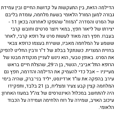
הדילמה הזאת, בין התעקשות על קדושת החיים ובין עמידת
גבורה למען המורל הלאומי בשעת מלחמה, עומדת בליבם
של הסרט והסדרה "המזח" שהופקו לאחרונה בכאן 11 -
יצירתו של ליאור חפץ, במאי ויוצר סרטים וחובש קרבי
בעברו. חפץ רצה מאוד לעשות סרט על רופא קרבי, לאחר
ששמע על המלחמה מאביו, ששירת בעצמו כרופא צבאי
בחזית המצרית. כשנתקל בבלוג של ד"ר ורבין החליט להפיק
את הסרט. באופן טבעי, הוא ניגש לעניין מנקודת מבטו של
הרופא התל־אביבי, הנשוי, בן ה־29, שהצלת חיים בראש
מעייניו – אבל כדי להעמיק את הדילמה והדרמה, חפץ גם
עירב בהפקה את עו"ד ארדינסט, יליד בני־ברק, שהיה בימי
המלחמה קצין קבע צעיר ומצליח, בן 21 בלבד, ותפקידו
היה להתחשב במכלול האינטרסים של צה"ל במעוז האחרון:
עיכוב האויב, שמירה על רוח הלחימה ועמידה על הכבוד
הלאומי.