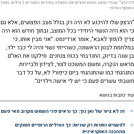
להיכנע". שבויי מוצב המזח חוצים את התעלה בסירות המצרים. |
צילום:
מתוך
האוסף הפרטי
"הרצון שלו להיכנע לא היה רק בגלל מצב הפצועים, אלא גם
כי הוא היה הנשוי היחידי בכל המוצב, ובתוך חודש הוא היה
צריך להפוך לאבא", אומר ארדינסט. "אני מבין אותו, כי
במלחמת לבנון הראשונה, כשהייתי נשוי והיה לי כבר ילד,
בן שנה בדיוק, התנדבתי בכוח צנחנים. סילקנו את האו"ם
מראש הנקרה, ומשם המשכנו לצור, לצידון ולביירות.
התנהגתי כמו שהתנהגתי ביום כיפור? לא, על כל דבר
חשבתי עשרים פעם כי יש לי אישה וילדים".
עוד כתבות בנושא
זה לא ציור של ואן גוך: כך נראים פני השמש מקרוב מאי פעם
לפעמים נותרות רק שניות: כך הטילים הרוסיים חומקים
מההגנה האוקראינית