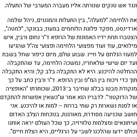
ונגד אש טנקים שנורתה אליו מעברה המערבי של התעלה.
את הלחימה "למעלה", בין התעלות והמגננים, ניהל שלמה
ארדינסט, מפקד פלוגת הלוחמים במעוז; בבונקר, "למטה",
הצטברו תחת ידיו האמונות של הרופא ד"ר נחום ורבין, איש
מילואים, עוד ועוד מפצועי הלחימה ופצועי צה"ל שהגיעו
למעוז הנלחם על חייו. שבוע שלם, מיום כיפור שחל בשבת
ועד יום שישי שלאחריו, נמשכה הלחימה, עד שהתקבלה
ההחלטה להיכנע. היא לא התקבלה בלב קל; והיא התקבלה
תוך כדי ויכוח בין המ"פ ובין הרופא. ד"ר ורבין כתב על כך
מנקודת מבטו בבלוג שחיבר ב־2013, שכותרתו "האופציה
של הדוקטור". לדבריו הוא אמר ש"כשאין אפשרות להתקדם
או לסגת נשארות רק שתי בררות – למות או להיכנע. אני
חושב שכניעה מסודרת, מאורגנת, בנוכחות הצלב האדום
ועיתונאים ומצלמות טלוויזיה, כך שכל העולם יראה אותנו
וכולם ידעו שהלכנו לשבי על הרגליים, היא הצלת חיים".