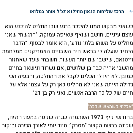
מרכז שליחות הגאון מווילנא זצ"ל אותר במלואו
כשאני מבקש ממנו להיזכר ברגע שבו החליט להיכנע הוא
עוצם עיניים, חושב ושואף שאיפה עמוקה. "הרגשתי שאני
מחליט על משהו בלתי נודע", הוא אומר לבסוף. "הדבר
היחיד שעלה לי בראש היה השבויים האמריקנים ממלחמת
וייטנאם, שישבו שם יותר מעשור. חשבתי שעד שאחזור
מהשבי אהיה כבר בן שלושים, אם נשרוד ונישאר בחיים
כמובן. לא היו לי הכלים לקבל את ההחלטה, והבעיה הכי
גדולה הייתה שאני לא מחליט כאן רק על עצמי אלא על
חיים של כל כך הרבה אנשים, ואני רק בן 21".
"אכלתי כשהאש שככה"
בחודשי קיץ 1973 השתמרה שגרה שקטה במעוז המזח,
שכונה ברשת הקשר "מסרק": סיור יומי לאורך הגזרה וביקור