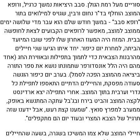
סוריים מעל רמת הגולן. סבב היציאות נמשך כרגיל, ורופא
המוצב הוחלף בד"ר נחום ורבין, שגויס למילואים בתור
"רופא סבב" - במשך חודש שלם הוא עבר מדי שלושה ימים
ממוצב למוצב, מאפשר לרופאים הקבועים לצאת לחופשה
בבית. המזח היה המעוז האחרון שלו לפני שובו המיועד
הביתה, למחרת יום כיפור. יחד איתו הגיעו שני חיילים
מהרבנות הצבאית כדי לתמוך בתפילות ובאווירת החג (אחד
מהם היה הלל אונסדורפר שתמונתו נושא את ספר התורה
ביציאה מהמוצב הפכה לסמל). בערב יום כיפור הוגשה
סעודה מפסקת, והחיילים הדתיים התאספו לתפילת כל
נדרי וערבית בתוך המוצב. אחרי התפילה יצא ארדינסט
לקצה המוצב והביט בירח ובג'בל עתקה המתנשא באופק,
ממערב למפרץ סואץ. "שמענו קצת רעש, אבל ידענו שזה
תרגיל של הצבא המצרי ובעוד יום הם מתקפלים".
חיילי המוצב שלא צמו המשיכו בשגרה, בשעה שהחיילים