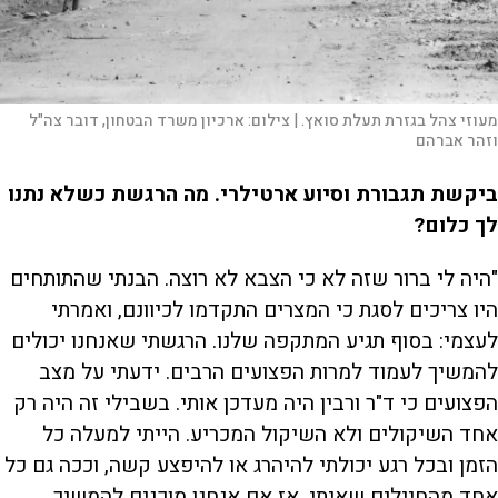
מעוזי צהל בגזרת תעלת סואץ. |
צילום:
ארכיון משרד הבטחון, דובר צה"ל
וזהר אברהם
ביקשת תגבורת וסיוע ארטילרי. מה הרגשת כשלא נתנו
לך כלום?
"היה לי ברור שזה לא כי הצבא לא רוצה. הבנתי שהתותחים
היו צריכים לסגת כי המצרים התקדמו לכיוונם, ואמרתי
לעצמי: בסוף תגיע המתקפה שלנו. הרגשתי שאנחנו יכולים
להמשיך לעמוד למרות הפצועים הרבים. ידעתי על מצב
הפצועים כי ד"ר ורבין היה מעדכן אותי. בשבילי זה היה רק
אחד השיקולים ולא השיקול המכריע. הייתי למעלה כל
הזמן ובכל רגע יכולתי להיהרג או להיפצע קשה, וככה גם כל
אחד מהחיילים שאיתי. אז אם אנחנו מוכנים להמשיך