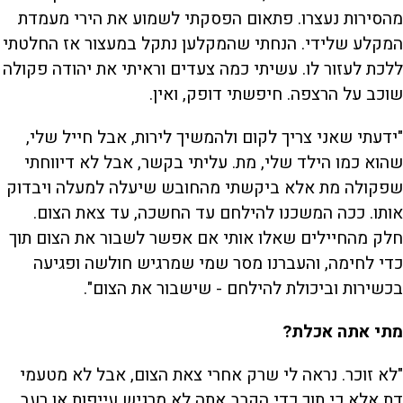
מהסירות נעצרו. פתאום הפסקתי לשמוע את הירי מעמדת
המקלע שלידי. הנחתי שהמקלען נתקל במעצור אז החלטתי
ללכת לעזור לו. עשיתי כמה צעדים וראיתי את יהודה פקולה
שוכב על הרצפה. חיפשתי דופק, ואין.
"ידעתי שאני צריך לקום ולהמשיך לירות, אבל חייל שלי,
שהוא כמו הילד שלי, מת. עליתי בקשר, אבל לא דיווחתי
שפקולה מת אלא ביקשתי מהחובש שיעלה למעלה ויבדוק
אותו. ככה המשכנו להילחם עד החשכה, עד צאת הצום.
חלק מהחיילים שאלו אותי אם אפשר לשבור את הצום תוך
כדי לחימה, והעברנו מסר שמי שמרגיש חולשה ופגיעה
בכשירות וביכולת להילחם - שישבור את הצום".
מתי אתה אכלת?
"לא זוכר. נראה לי שרק אחרי צאת הצום, אבל לא מטעמי
דת אלא כי תוך כדי הקרב אתה לא מרגיש עייפות או רעב.