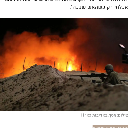
אכלתי רק כשהאש שככה".
צילום:
מסך. באדיבות כאן 11