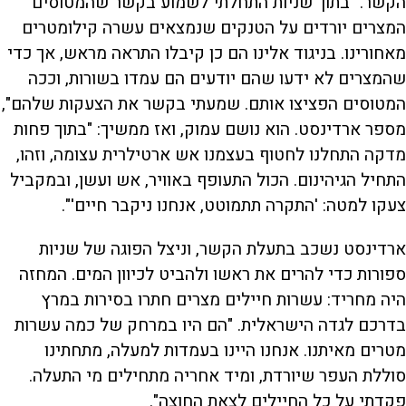
הקשר. "בתוך שניות התחלתי לשמוע בקשר שהמטוסים
המצרים יורדים על הטנקים שנמצאים עשרה קילומטרים
מאחורינו. בניגוד אלינו הם כן קיבלו התראה מראש, אך כדי
שהמצרים לא ידעו שהם יודעים הם עמדו בשורות, וככה
המטוסים הפציצו אותם. שמעתי בקשר את הצעקות שלהם",
מספר ארדינסט. הוא נושם עמוק, ואז ממשיך: "בתוך פחות
מדקה התחלנו לחטוף בעצמנו אש ארטילרית עצומה, וזהו,
התחיל הגיהינום. הכול התעופף באוויר, אש ועשן, ובמקביל
צעקו למטה: 'התקרה תתמוטט, אנחנו ניקבר חיים'".
ארדינסט נשכב בתעלת הקשר, וניצל הפוגה של שניות
ספורות כדי להרים את ראשו ולהביט לכיוון המים. המחזה
היה מחריד: עשרות חיילים מצרים חתרו בסירות במרץ
בדרכם לגדה הישראלית. "הם היו במרחק של כמה עשרות
מטרים מאיתנו. אנחנו היינו בעמדות למעלה, מתחתינו
סוללת העפר שיורדת, ומיד אחריה מתחילים מי התעלה.
פקדתי על כל החיילים לצאת החוצה".