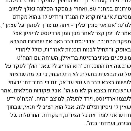
לסמ"פ בבקעת הירדן. הוא המשיך לתפקיד סמ"פ בפלוגת
טירונים במחנה 80, ואחרי שמפקד הפלוגה נאלץ לעזוב
מסיבות אישיות קרא לו המג"ד והודיע לו שהוא מקודם
למ"פ: "אם אני סומך עליך - אתה גם צריך לסמוך על עצמך",
אמר לו. זמן קצר לאחר מכן זומן ארדינסט לריאיון אצל
מפקד החטיבה. ארדינסט כבר ראה את שחרורו מהצבא
באופק, והתחיל לבנות תוכניות לאזרחות, כולל לימודי
משפטים באוניברסיטת בר־אילן. השיחה עם המח"ט
שיבשה את התוכניות. "הוא הודיע לי שאני הולך לפקד על
פלוגה מבצעית בתעלה. לא התלהבתי, כי כל מה שרציתי
לעשות בצבא כבר השגתי עד אז, וגם כי בתור דתי ידעתי
שהשבתות בצבא הן לא משהו". אבל פקודות ממלאים, אמר
לעצמו ארדינסט, וירד לתעלה, למוצב המזח. "המח"ט ידע
שאין לי ניסיון ופז"ם לזה, אבל הוא הציב לי תנאי, שבתוך
חודש אני לומד את כל הצירים, הפקודות והתרגולות של
הגזרה, ועמדתי בזה".