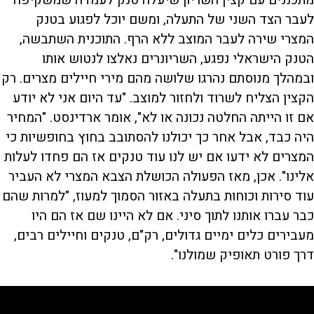
מתכננים עם קצין השריון שיעלה טנק לעמדה שמשקיפה
לעבר הצד השני של התעלה, ומשם יוכל לפגוע בטנק
המצרי שירה לעבר המוצב ללא הרף. התוכנית השתבשה,
הטנק הישראלי נפגע, השריונרים נאלצו לנטוש אותו
ובמהלך מנוסתם נהרגו שלושה מהם מירי חיילים מצרים. רק
הקצין הצליח לשרוד ולחזור למוצב. "עד היום אני לא יודע
אם זו הייתה החלטה נכונה או לא", אומר ארדינסט. "המחיר
היה כבד, אבל אחר כך יכולנו להסתובב בחוץ בחופשיות כי
המצרים לא ידעו אם יש לנו עוד טנקים אז הם פחדו לעלות
אלינו". אכן, מאז הפעולה הכושלת הצבא המצרי לא העביר
עוד סירות וכוחות בתעלה באזור הסמוך למעוז, "למרות שהם
כבר עברו אותנו לתוך סיני. אם לא היינו שם אז הם היו
מעבירים כלים ימיים גדולים, רק"ם, טנקים וחיילים רבים,
דרך פורט תאופיק שמולנו".