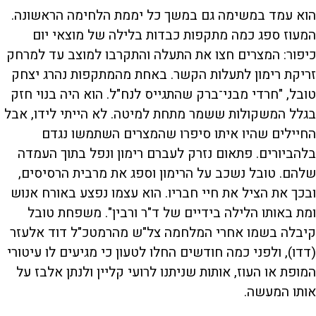
הוא עמד במשימה גם במשך כל יממת הלחימה הראשונה.
המעוז ספג כמה מתקפות כבדות בלילה של מוצאי יום
כיפור: המצרים חצו את התעלה והתקרבו למוצב עד למרחק
זריקת רימון לתעלות הקשר. באחת מהמתקפות נהרג יצחק
טובל, "חרדי מבני־ברק שהתגייס לנח"ל. הוא היה בנוי חזק
בגלל המשקולות ששמר מתחת למיטה. לא הייתי לידו, אבל
החיילים שהיו איתו סיפרו שהמצרים השתמשו נגדם
בלהביורים. פתאום נזרק לעברם רימון ונפל בתוך העמדה
שלהם. טובל נשכב על הרימון וספג את מרבית הרסיסים,
ובכך את הציל את חיי חבריו. הוא עצמו נפצע באורח אנוש
ומת באותו הלילה בידיים של ד"ר ורבין". משפחת טובל
קיבלה בשמו אחרי המלחמה צל"ש מהרמטכ"ל דוד אלעזר
(דדו), ולפני כמה חודשים החלו לטעון כי מגיעים לו עיטורי
המופת או העוז, אותות שניתנו לרועי קליין ולנתן אלבז על
אותו המעשה.