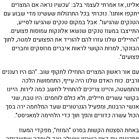
אלינו, אז אמרתי לעצמי בלב: 'עכשיו נראה אם המצרים
יתקפו אותנו'. נזכרתי בכל התרגולות שעשינו מדי שבוע עם
הטנקים שהגיעו". אבל במקום טנקים שהגיעו לסייע,
התייצבו במעוז טנקים שנשאו אלונקות עמוסות פצועים.
"החיילים שלנו עזרו להם להוריד את הפצועים למטה, לתוך
הבונקר, למרות הקושי לראות איברים מרוסקים וחברים
פצועים".
עם אור ראשון המצרים התחילו לתקוף שוב. "הם היו רעננים
ורבים. כוח האדם שלנו היה עייף, התחמושת הלכה
והתמעטה, והיינו צריכים להתחיל לחשב כמה לירות. היינו
בקושי עשרים חיילים, ולא כולם לוחמים: היו טבח, שני
אנשי הרבנות, ומפעיל הגנרטורים שעד המלחמה ירה בסך
הכול עשרה כדורים והפך תוך כדי הלחימה למאגיסט".
באחת הסצנות הקשות בסרט "המזח", מפקדי המעוז