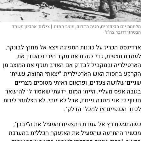
מלחמת יום הכיפורים, חזית הדרום, מוצב המזח. |
צילום:
ארכיון משרד
הבטחון ודובר צה"ל
ארדינסט הכריז על כוננות הספיגה ויצא אל מחוץ לבונקר,
לעמדת תצפית, כדי לזהות את מקור הירי ולהכווין את
הארטילריה ובמקביל לבדוק אם האויב תוקף את המוצב מן
הקרקע בחסות האש הארטילרית. "יצאתי החוצה, עשיתי
שניים־שלושה צעדים, ופתאום ראיתי מטוסים מצריים
בגובה אפס מעליי. הייתי המום. ידעתי שאסור לי להישאר
חשוף כי אני מטרה נייחת, אבל לא זזתי. לא הצלחתי לירות
לכיוון הכנפיים או למכלי הדלק".
כשהתעשת רץ אל עמדת התצפית והפעיל את ה"יבבן",
מכשיר ההתרעה שהפעיל את האזעקה הכללית במערכת