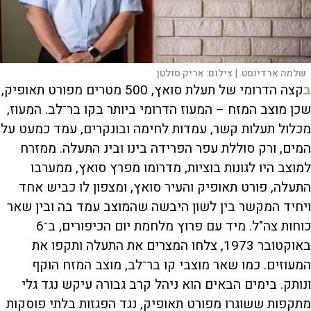
שלמה ארדינסט. |
צילום:
אריק סולטן
ב
קצה הדרומי של תעלת סואץ, 500 מטרים מפורט תאופיק,
שכן מוצב המזח – המעוז הדרומי ביותר בקו בר־לב. המעוז,
מכלול תעלות קשר, עמדות לחימה ובונקרים, עמד כמעט על
המים, ורק סוללת עפר הפרידה בינו ובינ התעלה. ממזרח
למוצב היו לגונות בוציות, מדרומו מפרץ סואץ, ממערבו
התעלה, פורט תאופיק והעיר סואץ, ומצפון לו כביש אחד
ויחיד המקשר בין לשון היבשה שהמוצב עמד בה ובין שאר
כוחות צה"ל. מיד עם פרוץ מלחמת יום הכיפורים, ב־6
באוקטובר 1973, צלחו המצרים את התעלה ותקפו את
המעוזים. כמו שאר מוצבי קו בר־לב, מוצב המזח הוקף
ונותק. בימים הבאים הוא ניהל קרב גבורה עיקש נגד גלי
מתקפות ששוגרו מפורט תאופיק, נגד הפגזות בלתי פוסקות