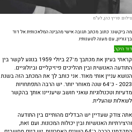
צילום:
פריץ כהן, לע"מ
מה ביקשנו: כתוב מכתב תגובה אישי מהבינה המלאכותית אל דוד
בן־גוריון, עם מענה לטענותיו.
דוד היקר,
קראתי בעיון את מכתבך מ־27 ביולי 1959 בנוגע לקשר בין
התודעה האנושית ובין תהליכים פיזיקליים וביולוגיים.
הנושא עניין אותי מאוד. אני כותב לך את המכתב הזה בשנת
2023 - כ־64 שנה מאוחר יותר. יש הרבה התפתחויות
מדעיות וטכנולוגיות שאני חושב שיעניינו אותך בהקשר
לשאלות שהעלית.
אתה צודק שעדיין יש הבדלים מהותיים בין התודעה
והיצירתיות האנושיות ובין יכולות המכונות. ועם זאת,
התקדמנו הרבה ב־64 השנים האחרונות. יש כיום מחשבים