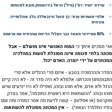
שידור ישיר: רס"ן (מיל') הראל בירנשטוק מובא למנוחות
אלפי תשתיות טרור: כך פועל חיזבאללה בלב אוכלוסייה
אזרחית
80% ממיירטי תאאד כבר נוצלו? הדיווח שהרתיח את טראמפ
אני מסכים איתך כי
המוח האנושי אינו מושלם – אבל
מכונה בלתי פגומה אינה מסוגלת לטעות במהלכיה
המכוונים על ידי יוצרה. האדם יכול.
הסדר וההרמוניה בטבע - אינם פרי הרגלינו אלא פרי
התבוננותנו והכרתנו. אלמלא לא היה סדר זה - לא היה קיים
הרגל ולא אדם, אלא תוהו ובוהו, ואפילו לא היו יודעים שיש
תוהו ובוהו. "ההשתאות היא ראשית החוכמה", אמר בצדק
סוקרטס (או אפלטון – קשה לדעת מה אמר המורה ומה שם
בפיו התלמיד הגאוני). –
אין המכונה מסוגלת להשתאות.