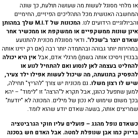
או מלחי מסוגל לעשות מה שעושה תולעת, כך שונה
המחשבה האנושית מכל התהליכים הפיזיים, החימיים
והביולוגיים הידועים לנו.
המכונות של M.I.T שלך במהותן
אינן שונות ממשקפיים או ממשקפת או ממכשיר אחר
שאדם יוצר ב"שכלו".
ודאי מסוגלת מכונית להתנועע
במהירות יותר גבוהה ובהתמדה יותר רבה (אם רק יזינו אותה
בבנזין ויסיכו אותה בשמן) מרגלי אדם, אבל
אין היא יכולה
להחליט בעצמה לאן לנסוע ואם להתחיל לנוע או
להפסיק בתנועתה, מה שיכול לעשות אפילו ילד צעיר,
שיש לו רצון משלו.
גם מכונית יש צורך "להריץ" תחילה,
למען שתפעל כהוגן, אבל תקרא ל"הרצה" זו "לימוד" – יהא
בכך משום שימוש לא נכון של מילים. המכונה לא "יודעת"
שמריצים אותה, בשעה שאדם יודע שהוא לומד.
כשאדם נופל מהגג – פועלים עליו חוקי הגרביטציה
בדיוק כמו אבן שנופלת למטה. אבל האדם חש בסכנה