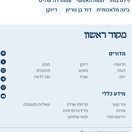
נילס בוהר
המוח האנושי
עמוס דה־שליט
בינה מלאכותית
דוד בן גוריון
דיוקן
מדורים
חדשות
דיוקן
סגנון
דעות
מוצש
מתכונים
יומן
שבת
טוב לדעת
מידע כללי
צור קשר
פרסמו אצלנו
שאלות ותשובות
אודות
מדיניות פרטיות
רכישת מנוי
תנאי שימוש