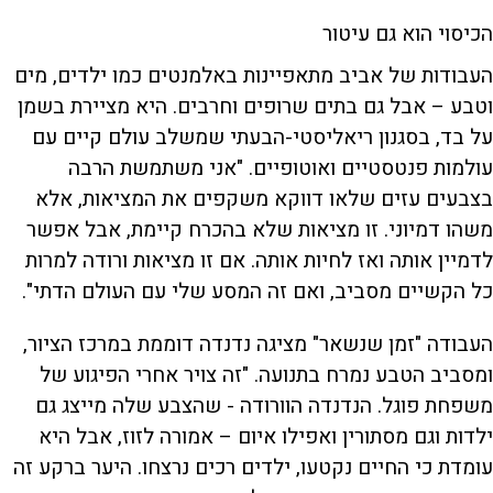
הכיסוי הוא גם עיטור
העבודות של אביב מתאפיינות באלמנטים כמו ילדים, מים
וטבע – אבל גם בתים שרופים וחרבים. היא מציירת בשמן
על בד, בסגנון ריאליסטי-הבעתי שמשלב עולם קיים עם
עולמות פנטסטיים ואוטופיים. "אני משתמשת הרבה
בצבעים עזים שלאו דווקא משקפים את המציאות, אלא
משהו דמיוני. זו מציאות שלא בהכרח קיימת, אבל אפשר
לדמיין אותה ואז לחיות אותה. אם זו מציאות ורודה למרות
כל הקשיים מסביב, ואם זה המסע שלי עם העולם הדתי".
העבודה "זמן שנשאר" מציגה נדנדה דוממת במרכז הציור,
ומסביב הטבע נמרח בתנועה. "זה צויר אחרי הפיגוע של
משפחת פוגל. הנדנדה הוורודה - שהצבע שלה מייצג גם
ילדות וגם מסתורין ואפילו איום – אמורה לזוז, אבל היא
עומדת כי החיים נקטעו, ילדים רכים נרצחו. היער ברקע זה