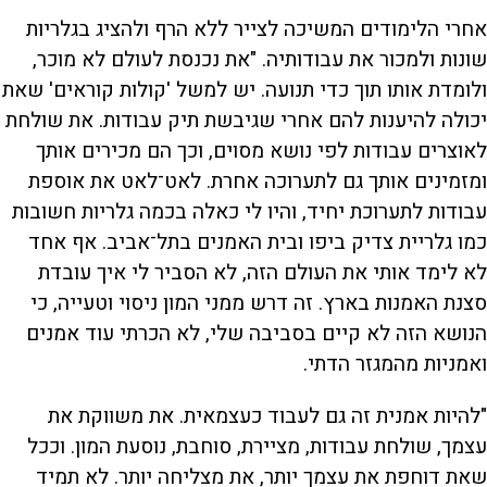
אחרי הלימודים המשיכה לצייר ללא הרף ולהציג בגלריות
שונות ולמכור את עבודותיה. "את נכנסת לעולם לא מוכר,
ולומדת אותו תוך כדי תנועה. יש למשל 'קולות קוראים' שאת
יכולה להיענות להם אחרי שגיבשת תיק עבודות. את שולחת
לאוצרים עבודות לפי נושא מסוים, וכך הם מכירים אותך
ומזמינים אותך גם לתערוכה אחרת. לאט־לאט את אוספת
עבודות לתערוכת יחיד, והיו לי כאלה בכמה גלריות חשובות
כמו גלריית צדיק ביפו ובית האמנים בתל־אביב. אף אחד
לא לימד אותי את העולם הזה, לא הסביר לי איך עובדת
סצנת האמנות בארץ. זה דרש ממני המון ניסוי וטעייה, כי
הנושא הזה לא קיים בסביבה שלי, לא הכרתי עוד אמנים
ואמניות מהמגזר הדתי.
"להיות אמנית זה גם לעבוד כעצמאית. את משווקת את
עצמך, שולחת עבודות, מציירת, סוחבת, נוסעת המון. וככל
שאת דוחפת את עצמך יותר, את מצליחה יותר. לא תמיד