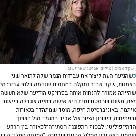
שקד אביב. |
צילום:
אבישג שאר־ישוב
כ
שהגיעה העת ליצור את עבודות הגמר שלה לתואר שני
באמנות, שקד אביב נתקלה במחסום שנדמה בלתי עביר: מי
שהייתה אמורה להנחות אותה בפרויקט הודיעה שלא תעשה
זאת, משום שהסטודנטית היא אישה דתייה שגדלה ביישוב
איתמר. באוניברסיטת חיפה, מוסד שמתהדר בנאורות
ובפתיחות, כישרון הציור של אביב התגמד מול השיוך
הדתי־פוליטי. לבסוף התפוגגה הסתירה־לכאורה בין הרקע
שממנו באה ובין מסלול החיים שבחרה. "המנחה החליטה כן