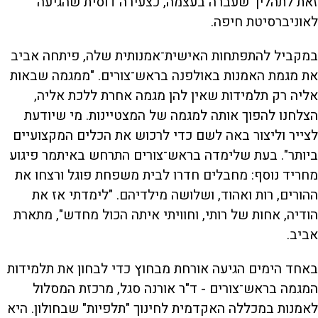
זאת לתהליך שעברה בעצמה, כצעירה דוסית שהגיעה
לאוניברסיטת חיפה.
במקביל להתפתחות האישית־אמנותית שלה, פיתחה אביב
את מגמת האמנות באולפנה בראש־צורים. "ממגמה שבאות
אליה רק תלמידות שאין להן מגמה אחרת ללכת אליה,
הצלחנו להפוך אותה למגמה של המצטיינות. מי שיודעת
לצייר וליצור באה לשם כדי לרכוש את הכלים המקצועיים
ביותר". בעת שלימדה בראש־צורים התרחש באיתמר פיגוע
מחריד נוסף: מחבלים חדרו לבית משפחת פוגל ורצחו את
ההורים, רות ואהוד, ושלושה מילדיהם. "לימדתי אז את
הודיה, אחות של רותי, וחוויתי איתה הכול מחדש", מתארת
אביב.
באחד הימים הגיעה אורחת מבחוץ כדי לבחון את תלמידות
המגמה בראש־צורים - ד"ר אורנה סגל, מרכזת המסלול
לאמנות במכללה האקדמית לחינוך "תלפיות" שבחולון. היא