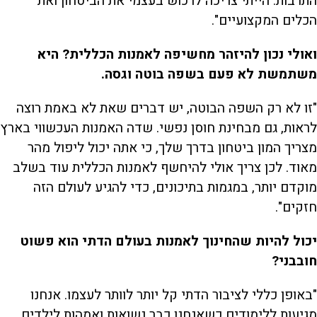
התרבות. הייתי צריכה לרכוש בעצמי את הביטחון ואת
הכלים המקצועיים".
ואולי נכון להיזהר מחשיפה לאמנות הכללית? היא
משתמשת לא פעם בשפה בוטה וגסה.
"זו לא רק השפה הבוטה, יש דברים שאת לא באמת רוצה
לראות, גם מבחינת חוסן נפשי. שדה האמנות העכשווי בארץ
מצריך המון ביטחון בדרך שלך, כי אתה יכול ליפול מהר
מאוד. לכן צריך אולי להיחשף לאמנות הכללית עוד בשלב
מוקדם יותר, במגמות בתיכונים, כדי להגיע לעולם הזה
חזקים".
יכול להיות שהחינוך לאמנות בעולם הדתי הוא פשוט
חובבני?
"באופן כללי לציבור הדתי קל יותר לוותר לעצמו. אנחנו
מגיעות ללימודים כשאנחנו כבר נשואות ואמהות לילדים,