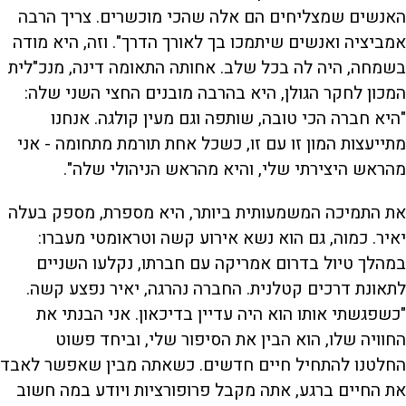
האנשים שמצליחים הם אלה שהכי מוכשרים. צריך הרבה
אמביציה ואנשים שיתמכו בך לאורך הדרך". וזה, היא מודה
בשמחה, היה לה בכל שלב. אחותה התאומה דינה, מנכ"לית
המכון לחקר הגולן, היא בהרבה מובנים החצי השני שלה:
"היא חברה הכי טובה, שותפה וגם מעין קולגה. אנחנו
מתייעצות המון זו עם זו, כשכל אחת תורמת מתחומה - אני
מהראש היצירתי שלי, והיא מהראש הניהולי שלה".
את התמיכה המשמעותית ביותר, היא מספרת, מספק בעלה
יאיר. כמוה, גם הוא נשא אירוע קשה וטראומטי מעברו:
במהלך טיול בדרום אמריקה עם חברתו, נקלעו השניים
לתאונת דרכים קטלנית. החברה נהרגה, יאיר נפצע קשה.
"כשפגשתי אותו הוא היה עדיין בדיכאון. אני הבנתי את
החוויה שלו, הוא הבין את הסיפור שלי, וביחד פשוט
החלטנו להתחיל חיים חדשים. כשאתה מבין שאפשר לאבד
את החיים ברגע, אתה מקבל פרופורציות ויודע במה חשוב