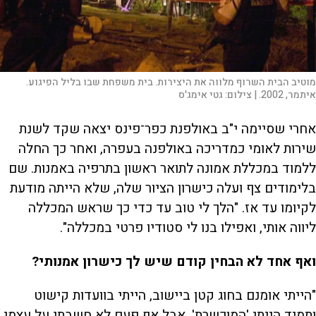
מוטיב הבית השרוף מלווה את היצירות. בית משפחת שבו בליל הפיגוע.
איתמר, 2002. |
צילום:
גטי אימג'ס
אחרי שסיימה י"ב באולפנת כפר־פינס יצאה שקד לשנת
שירות לאומי כמדריכה באולפנה בעפרה, ואחר כך החלה
ללמוד במכללת אמונה לתואר ראשון בתרפיה באמנות. שם
בלימודים צף ועלה כישרון הציור שלה, שלא הייתה מודעת
לקיומו עד אז. "הלך לי טוב עד כדי כך שראש המכללה
ליווה אותי, ואפילו בנו לי סטודיו פרטי במכללה".
ואף אחד לא הבחין קודם שיש לך כישרון אמנותי?
"הייתי אומנם בחוג קטן ביישוב, הייתי בוועדות קישוט
ותמיד הייתי 'המוכשרת', אבל אף פעם לא חשבתי על עצמי