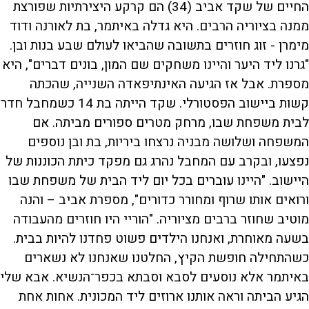
החיים של שקד אביב (34) הם קרקע היצירתיות שפורצת
ממנה בציוריה הרבים. היא גדלה באיתמר, בת לאורנה ודוד
מימרן - זוג חוזרים בתשובה שהביאו לעולם שבע בנות ובן.
"גרנו ליד היער והיינו משחקים שם המון, בונים דברים", היא
מספרת. אבל אז הגיעה האינתיפאדה השנייה, שהכתה
קשות ביישוב הפסטורלי. שקד הייתה בת 14 כשמחבל חדר
לבית משפחת שבו, מרחק מטרים ספורים מביתה. אם
המשפחה ושלושה מבניה נרצחו ביריות, בת ובן נוספים
נפצעו, ובקרב עם המחבל נהרג גם מפקד כיתת הכוננות של
היישוב. "היינו עוברים בכל יום ליד הבית של משפחת שבו
ורואים אותו שרוף ומחורר כדורים", מספרת אביב – והנה
מוטיב שחוזר ברבים מציוריה. "הוריי היו חוזרים מהעבודה
בשעה מאוחרת, ואנחנו הילדים פשוט פחדנו להיות בבית.
כשהתחילה חופשת הקיץ, החלטנו שאנחנו לא נשארים
באיתמר אלא נוסעים לסבא וסבתא בכפר־הנשיא. אבא שלי
הגיע הביתה וראה אותנו ארוזים ליד המכונית. אחות אחת