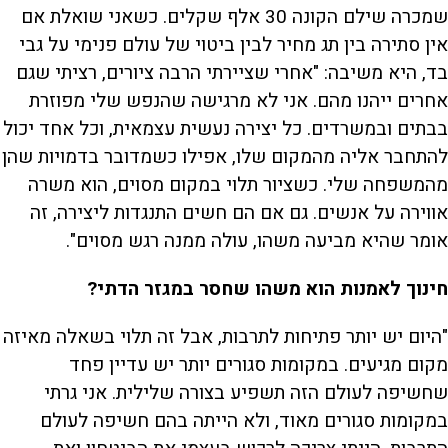
שמכרה שילם הקונה 30 אלף שקלים. כשאני שואלת אם
אין סתירה בין תג מחיר לבין ביטוי של עולם פנימי על גבי
בד, היא משיבה: "אחרי שציירתי הרבה ציורים, רציתי שגם
אחרים ייהנו מהם. אני לא מרגישה שהנפש שלי מפוזרת
בבתים ובמשרדים. כל יצירה נעשית עצמאית, וכל אחד יכול
להתחבר אליה מהמקום שלו, אפילו כשמדובר בדמויות שהן
מהמשפחה שלי. כשציור תלוי במקום מסוים, הוא משרה
אווירה על אנשים. גם אם הם חשים התנגדות ליצירה, זה
אומר שהיא מביעה משהו, עולה ממנה רגש מסוים".
חינוך לאמנות הוא משהו שחסר במגזר הדתי?
"היום יש יותר פתיחות לתרבות, אבל זה תלוי בשאלה מאיזה
מקום מגיעים. במקומות סגורים יותר יש עדיין פחד
שחשיפה לעולם הזה תשפיע בצורה שלילית. אני גרתי
במקומות סגורים מאוד, ולא הייתה בהם חשיפה לעולם