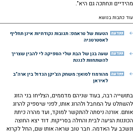
מהידיים ונחתכה גם היא".
עוד כתבות בנושא
דעה
הטעות של טראמפ: תגובות נקודתיות אינן תחליף
לאסטרטגיה
דעה
שעה בגן של הבת שלי הספיקה לי להבין שצריך
להשתחוות לגננת
דעה
מהורמוז לסואץ: משחק הצ'יקן הגדול בין ארה"ב
לאיראן
בתושייה רבה, בעוד שניהם מדממים, הצליחו בני הזוג
להשתלט על המחבל ולהרוג אותו, לפני שיספיק להרוג
אותם. אורנה ניסתה להתקשר למוקד, ועד מהרה כיתת
הכוננות הגיעה לבית והחלה בסריקות. דוד יצא החוצה
ונשכב על האדמה. חבר טוב שראה אותו שם, החל לקרוא