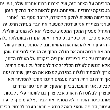
החריתה על הציור הזה, ועל יצירות רבות אחרות שלה, נעשית
בטכניקה ייחודית שפיתחה. ניתן לראות כיצד בחלוף הזמן
החריתות הופכות לחלק מהיצירה, לרובד נוסף בה. "אחרי
שאני מציירת אני שורטת למעשה את הבד בעזרת חרט. זה
התחיל מעניין המסך המכסה, שאצלי הוא לא מוטיב שלילי,
אלא מוטיב דתי שקיים. כיסוי הראש, התחרה בשמלת הכלה
- הרעיון הוא להראות את הנשיות וגם להסתתר, משחק של
מה את מכסה ומה את מגלה. מתוך זה הגעתי לחריתות שהן
עיטורים על גבי הציורים. אין פה ביקורת על העולם הדתי,
אלא הנגשה לעולם הכללי כיצד להסתכל על נשים דתיות.
צריך להסתיר ולגלות במידה, למצוא את האיזון, שיהיה יפה
אך יהיה גם דתי. הרבה פעמים חינכו אותנו להסתתר ולא
לבלוט. אני חושבת בכיוון ההפוך; יש יופי נשי מדהים
שצריך לבלוט ולהיראות, אבל צריך גם לשמור עליו, לכסות
אותו. כיסוי התחרה לא מסתיר את הציור, אלא מוסיף לו עוד
עיטור, וזה מה שאני באה לבטא – תראו מעבר לכיסוי. תכירו