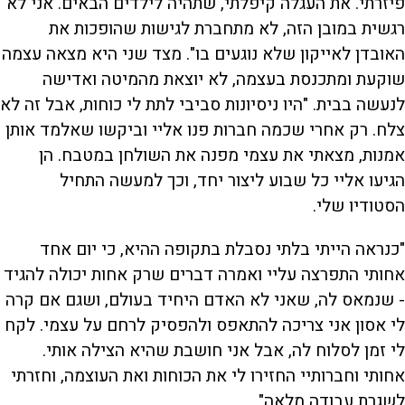
פיזרתי. את העגלה קיפלתי, שתהיה לילדים הבאים. אני לא
רגשית במובן הזה, לא מתחברת לגישות שהופכות את
האובדן לאייקון שלא נוגעים בו". מצד שני היא מצאה עצמה
שוקעת ומתכנסת בעצמה, לא יוצאת מהמיטה ואדישה
לנעשה בבית. "היו ניסיונות סביבי לתת לי כוחות, אבל זה לא
צלח. רק אחרי שכמה חברות פנו אליי וביקשו שאלמד אותן
אמנות, מצאתי את עצמי מפנה את השולחן במטבח. הן
הגיעו אליי כל שבוע ליצור יחד, וכך למעשה התחיל
הסטודיו שלי.
"כנראה הייתי בלתי נסבלת בתקופה ההיא, כי יום אחד
אחותי התפרצה עליי ואמרה דברים שרק אחות יכולה להגיד
- שנמאס לה, שאני לא האדם היחיד בעולם, ושגם אם קרה
לי אסון אני צריכה להתאפס ולהפסיק לרחם על עצמי. לקח
לי זמן לסלוח לה, אבל אני חושבת שהיא הצילה אותי.
אחותי וחברותיי החזירו לי את הכוחות ואת העוצמה, וחזרתי
לשגרת עבודה מלאה".