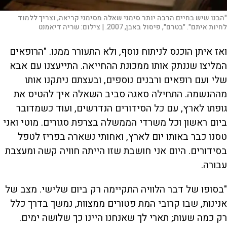
"הבנו שיש בחיים הרבה יותר סימני שאלה מסימני קריאה, וצריך ללמוד
לחיות איתם". "בטרם", פיסול באבן, 2007. |
צילום:
שריה דיאמנט
ואז איתן הוכנס לניתוח נוסף, ולא התעורר ממנו. "הרופאים
המליצו שננתק אותו ממכונת ההחייאה. התייעצנו עם אבא
שלי ועם רופאים ורבנים נוספים, ובעצתם ניתקנו אותו
מההנשמה. התחילה סאגה סביב השאלה איך להטיס את
גופתו לארץ, עם כל הסידורים הנדרשים, ועוד כשמדובר
ביום ראשון וכל משרדי הממשלה בצרפת סגורים. מוטי ואני
טסנו כבר באותו יום לארץ, ואחותי נשארה בפריז לטפל
בסידורים. היום אני חושבת שזו הייתה חוויה קשה ומעצבת
עבורה.
"בסופו של דבר הלוויה התקיימה רק ביום שלישי. מצב של
אנינות, שבו קרובי המת פטורים ממצוות, נמשך בדרך כלל
רק כמה שעות; תארי לך שאנחנו היינו כך שלושה ימים.