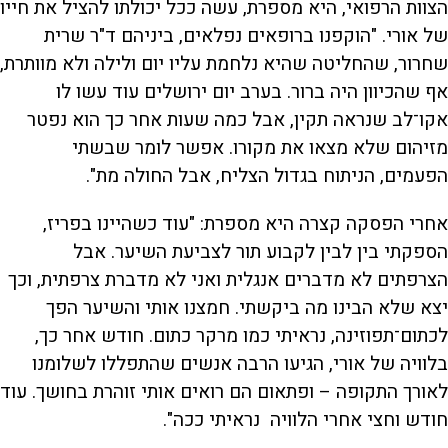
הצוות הרפואי, היא מספרת, עשה ככל יכולתו להציל את חייו
של אורי. "הוקפנו ברופאים נפלאים, ביניהם ד"ר שרית
שחרור, שהחליטה שהיא נלחמת עליו יום ולילה ולא מוותרת,
אף שהכיוון היה ברור. בערב יום ירושלים עוד עשו לו
אקו־לב שנראה תקין, אבל כמה שעות אחר כך הוא נפטר
מזיהום שלא מצאו את מקורו. אפשר לומר שבשתי
הפעמים, הניתוח בגדול הצליח, אבל החולה מת".
אחרי הפסקה קצרה היא מספרת: "עוד כשהיינו בפריז,
הספקתי בין לבין לקבוע תור לצביעת השיער. אבל
הצרפתים לא מדברים אנגלית ואני לא מדברת צרפתית, וכך
יצא שלא הבינו מה ביקשתי. חמצנו אותי והשיער הפך
לכתום־תפוזינה, נראיתי כמו מרקר כתום. חודש אחר כך,
בלוויה של אורי, הגיעו הרבה אנשים שהתפללו לשלומנו
לאורך התקופה – ופתאום הם רואים אותי זוהרת בחושך. עוד
חודש וחצי אחרי הלוויה נראיתי ככה".