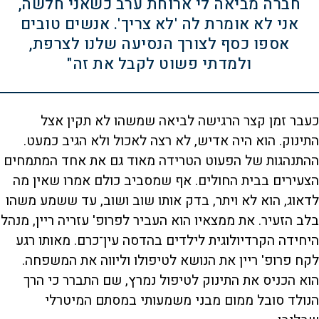
חברה מביאה לי ארוחת ערב כשאני חלשה,
אני לא אומרת לה 'לא צריך'. אנשים טובים
אספו כסף לצורך הנסיעה שלנו לצרפת,
ולמדתי פשוט לקבל את זה"
כעבר זמן קצר הרגישה לביאה שמשהו לא תקין אצל
התינוק. הוא היה אדיש, לא רצה לאכול ולא הגיב כמעט.
ההתנהגות של הפעוט הטרידה מאוד גם את אחד המתמחים
הצעירים בבית החולים. אף שמסביב כולם אמרו שאין מה
לדאוג, הוא לא ויתר, בדק אותו שוב ושוב, עד ששמע משהו
בלב הזעיר. את ממצאיו הוא העביר לפרופ' עזריה ריין, מנהל
היחידה הקרדיולוגית לילדים בהדסה עין־כרם. מאותו רגע
לקח פרופ' ריין את הנושא לטיפולו וליווה את המשפחה.
הוא הכניס את התינוק לטיפול נמרץ, שם התברר כי הרך
הנולד סובל ממום מבני משמעותי במסתם המיטרלי