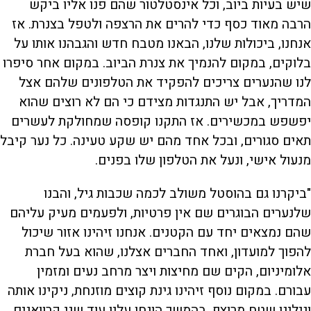
שיש בעיות ביוב, וכל אינסטלטור שהם פנו אליו ביקש
הרבה מאוד כסף כדי להרים את הרצפה ולטפל בצנרת. אז
אנחנו, ביכולות שלנו, הבאנו מטבח חדש והגבהנו אותו על
בלוקים, במקום להנמיך את צנרת הביוב. במקום אחר סיפרו
לנו שהנערים צריכים להפקיד את הטלפונים שלהם אצל
המדריך, אבל יש התנגדות מצידם כי הם לא רוצים שהוא
יפשפש במכשירים. אז התקנו קופסה שמחולקת לעשרים
תאים סגורים, ובכל אחד מהם יש שקע טעינה. כל נער קיבל
מנעול אישי, ונעל את הטלפון שלו בפנים.
"ביקרנו גם בהוסטל משולב לכמה שכבות גיל, והבנו
שלנערים הבוגרים שם אין פרטיות, ולפעמים מעיק עליהם
שהם נמצאים יחד עם הקטנים. אנחנו זיהינו אזור שיכול
להפוך למועדון, ואחד החברים אצלנו, שהוא בעל חברת
אלומיניום, הקים שם מחיצות ויצר מרחב נעים ומזמין
עבורם. במקום נוסף זיהינו גינת קוצים מוזנחת, ניקינו אותה
וגילינו שטח מרוצף. בהמשך הונחו עליו עוד שני קרוואנים