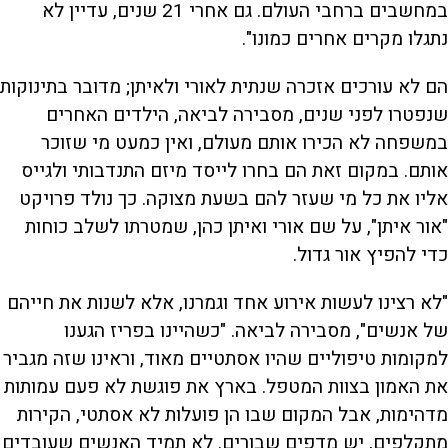
במחשבים ברחבי העולם. גם אחרי 21 שנים, עדיין לא
נתגלו מקרים אחרים כמונו".
הם לא עורכים אזכרה שנתית לאורי ולאיתן; מדובר בתינוקות
שנפטרו לפני שנים, מסבירה לביאה, הילדים האחרים
במשפחה לא הכירו אותם מעולם, ואין כמעט מי שזוכר
אותם. במקום זאת הם בחרו לייסד מיזם התנדבותי ולגייס
אליו את כל מי שעזר להם בשעת מצוקה. כך נולד פרויקט
"אור איתן", על שם אורי ואיתן כהן, שמטרתו לשלב כוחות
כדי להפיץ אור גדול.
"לא רצינו לעשות אירוע אחד וגמרנו, אלא לשנות את חייהם
של אנשים", מסבירה לביאה. "כשהיינו בפריז הגענו
למקומות טיפוליים שהיו אסתטיים מאוד, וראינו שזה מגביר
את האמון בצוות המטפל. בארץ את פוגשת לא פעם עמותות
מדהימות, אבל המקום שבו הן פועלות לא אסתטי, הקירות
מתקלפים, יש מדפים שבורים. לא תמיד האנשים שעובדים