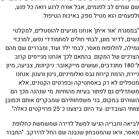
שם שמים לב לפגמים, אבל אורח לרגע רואה כל פגע,
ולפעמים הוא מטיל ספק באיכות הטיפול.
"במסגרת 'אור איתן' אנחנו מגיעים להוסטלים, למקלטי
נשים, לדיור מוגן, לבתי חולים למתמודדי נפש, למרכזי
גמילה, לחלופות מאסר, לבתי ילד ועוד, ומבררים שם מהם
הצרכים של המקום. בהתאם לכך אנחנו מגייסים קרוב
ל־180 מתנדבים, ועושים מייקאובר: ניקיונות, צביעה, מיון
ניירת, הרמת קירות גבס ואלומיניום, גינון ורענון. אנחנו
מטפלים לא רק באסתטיקה ובפרטים הקטנים, אלא
משתדלים גם לפתור בעיות מהותיות. מי שנהנה מכך הם
השוהים במקום, בני משפחותיהם שמבקרים אותם וכמובן
צוותי העובדים. עד היום ביצענו כ־25 פרויקטים כאלה".
לביאה וחבריה הגיעו למשל לדירה שמשמשת כחלופת
מאסר, וראו שהמטבחון שנבנה שם החל להירקב. "התברר