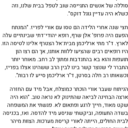
סוללה של אנשים התגייסה שוב לטפל בבית שלנו, וזה
כשלא היה עדיין גוגל דוקס".
חצי שנה אחרי הלידה הם טסו עם אורי לפריז. "המנתח
הפעם היה פרופ' אלן שרף, רופא יהודי־דתי שבינתיים עלה
לארץ. ד"ר מתי ארליכמן מבית־אל הצטרף אלינו לטיסה הזו.
היו רופאים רבים שהציעו ללוות אותנו, אך הם רצו הון
תועפות והוא בא בהתנדבות ומתוך לב רחב. מאוחר יותר
התברר לי שנוצר קשר בינו לבין הרב ששהינו אצלו בפריז,
וכשאותו רב חלה בסרטן, ד"ר ארליכמן סייע לו רבות".
הניתוח שעבר אורי הוכתר כמוצלח, אבל מיד עם החזרה
ארצה הבחינה לביאה שהתינוק לא נראה טוב. "הוא היה
שקט מאוד, חייך לרגע ופתאום לא. פגשתי את המשפחה
בשדה התעופה, וביקשתי שניסע מיד להדסה. ואז, בכניסה
לבית החולים, הייתה לאורי קריסת מערכות. הצוות מיהר