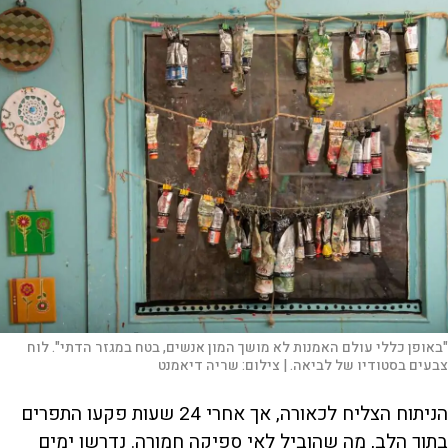
"באופן כללי עולם האמנות לא מושך המון אנשים, בטח במגזר הדתי". לוח
צבעים בסטודיו של לביאה. |
צילום:
שריה דיאמנט
הניתוח הצליח לכאורה, אך אחרי 24 שעות פקעו התפרים
בתוך הלב, מה שהוביל לאי ספיקה חמורה. נדרשו ימים