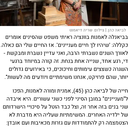
לביאה כהן. |
צילום:
שריה דיאמנט
בביאנלה לאמנות בוונציה ראיתי משפט שהסינים אומרים
כקללה: 'שיהיו לך חיים מעניינים'. אז החיים שלי הם כאלה.
לאורך השנים נשברתי הרבה, ואני עדיין נשברת ומבקשת -
די, רגע אחד, שנייה אחת בנחת. זה קורה במיוחד ברגעי
השגרה כשצצים עימותים וחיכוכים, כי באירועים גדולים
יותר, שהם פרויקט, אנחנו משימתיים ויודעים מה לעשות
".
חייה של לביאה כהן (45), אמנית ומורה לאמנות, הפכו
ל"מעניינים" במובן הסיני לפני כשני עשורים. היא איבדה
שני בנים בזה אחר זה, וצל כבד הוטל על סיכויי הישרדותם
של ילדיה האחרים. המשימתיות שעליה היא מדברת לא
הצטמצמה רק להתמודדות עם גזרות מכאיבות ועם אובדן: