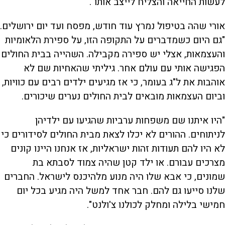
לעשות החייאה והצליח לייצב אותו".
אורי שהה בטיפול נמרץ עוד חודש, מפסח ועד יום ירושלים.
"גם היום כשמדברים על התקופה הזו, על ספירת הלאומיות
והעצמאות, אצלי יש ספירה מקבילה. השהייה בבית החולים
הפגישה אותי עם עולם אחר. גיליתי שהאחיות שם לא
אוהבות את ל"ג בעומר, כי אז מגיעים ילדים רבים עם כוויות,
וביום העצמאות מובאים לבית החולים נערים שיכורים.
"היו איתנו שם משפחות ערביות שהגיעו עם ילדיהן
לניתוחים. ההורים לא יכלו לצאת מבית החולים לסידורים כי
לא היו להם תעודות זהות ישראליות, אז אנחנו היינו קונים
מצרכים עבורם. או ילד קטן שהיה צמוד לסבתא בת
שמונים, כי אבא שלו היה מנוע מלהיכנס לישראל. החברים
שלנו סייעו גם להם. חבר אחד למשל היה מגיע בכל יום
חמישי בלילה ומחלק לכולנו צ'ולנט".