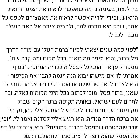
מתוך הסלע האפור היא צופה לסוריה, הארץ שבעלה נותר
בה לנצח; בעיניה נדמה שאפשר לראות את הציפייה ואת
הייאוש, ובידי ילדיה אפשר לראות את מאמציהם לטפס על
אמם, שרק היא נותרה להם, ולהביט איתה אל האב הנעלם
מעבר לגבול.
"לפני כמה שנים יצאתי לסיור ברמת הגולן עם מורה הדרך
גיל ברנר, והוא סיפר מה רואים בכל מקום ומה קרה שם",
מספר לופן איך התגלגל לפסל את נדיה המחכה. "בסוף
אמרתי לו: אם מישהו יבוא הנה וינסה להבין את הסיפור -
הוא לא יוכל. אין פה שלט או הסבר כלשהו. אז הבטחתי לו
שאני, בתור פסל, מוכן לכתוב בכל מיני מקומות כאלה, וכך
לתרום לעם ישראל. באותה תקופה ברנר הקים שביל
מקוניטרה עד חמת־גדר לזכרו של המרגל אלי כהן, וקיבל
את ברכת הדרך מנדיה. הוא הגיע אליי לסדנה ואמר לי: 'יובי,
זוכר שהבטחת שתפסל דברים כתובים?'. הוא צייר לי על דף
את הפסל שהוא רוצה להציב סמוך לחמת־גדר: שני