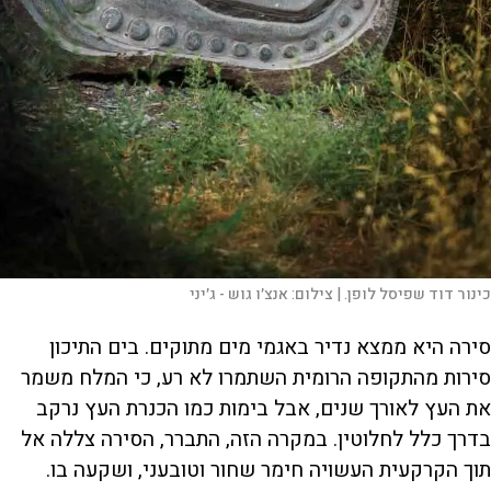
כינור דוד שפיסל לופן. |
צילום:
אנצ׳ו גוש - ג׳יני
סירה היא ממצא נדיר באגמי מים מתוקים. בים התיכון
סירות מהתקופה הרומית השתמרו לא רע, כי המלח משמר
את העץ לאורך שנים, אבל בימות כמו הכנרת העץ נרקב
בדרך כלל לחלוטין. במקרה הזה, התברר, הסירה צללה אל
תוך הקרקעית העשויה חימר שחור וטובעני, ושקעה בו.