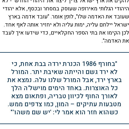
להקים את ארץ ישראל צריך ליצור את 'היהודי החדש' - לא
היהודי הגלותי מאירופה שעוסק במסחר ובכסף, אלא יהודי
שעובד את האדמה שלו", לופן אומר. "עובד אדמה בארץ
ישראל יילחם עליה, ימות עליה ולא יחזיר אותה לאף אחד.
לכן הקימו את בתי הספר החקלאיים, כדי שידעו איך לעבד
את האדמה".
"בחורף 1986 הכנרת ירדה בבת אחת, כי
לא ירד גשם והייתה שאיבת יתר. המורל
בארץ ירד, אבל המורל שלנו עלה. נמצא את
כל האוצרות. באחד הימים מוישל'ה הלך
לאורך החוף לכיוון טבריה, ופתאום מצא
מטבעות עתיקים – המון, כמו צדפים ממש.
כשהוא חזר הוא אמר לי: 'יש שם משהו'"