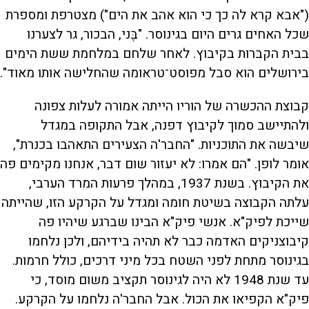
("אבא קרא לה כך כי הוא אהב את הים") מצטרפת ומספרת
שכל האחים גרים היום בגינוסר. "בֶּני, הבכור, גר לצערנו
בבית הקברות בקיבוץ. לאחר שלחם במלחמת ששת הימים
בירושלים הוא סבל מפוסט־טראומה שהחלישה אותו מאוד".
קבוצת ההכשרה של הוריו הייתה אמורה לעלות צפונה
ולהתיישב סמוך לקיבוץ דפנה, אבל התקופה במגדל
שיבשה את התוכניות. "החבר'ה הצעירים התאהבו בכנרת",
אומר לופן. "הם אמרו: לא יעזור שום דבר, אנחנו מקימים פה
את הקיבוץ. בשנת 1937, במהלך פרעות המרד הערבי,
עלתה הקבוצה בשיטת חומה ומגדל על הקרקע הזו, שהייתה
שייכת לפיק"א. אנשי פיק"א הבינו שברגע שיהיו פה
קיבוצניקים האדמה כבר לא תהיה בידיהם, ולכן נלחמו
בגינוסר מתחת לפני השטח בכל מיני דרכים, כולל חרמות.
עד שנת 1948 לא היה לגינוסר תקציב משום מוסד, כי
פיק"א הקפיאו את הכול. אבל החבר'ה נלחמו על הקרקע.