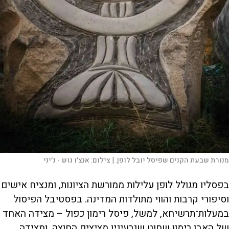
מנורת שבעת הקנים שפיסל יובל לופן. |
צילום:
אנצ׳ו גוש - ג׳יני
בפסליו מגולל לופן עלילות ממורשת הציונות, ומנציח אישים
וסיפורי קרבות והווי מתולדות המדינה. בפסטיבל הפיסול
במעלות־תרשיחא, למשל, פיסל רימון כפול – מצידה האחד
של האבן רימון שחוט שגרעיניו מציצים החוצה, ומצידה