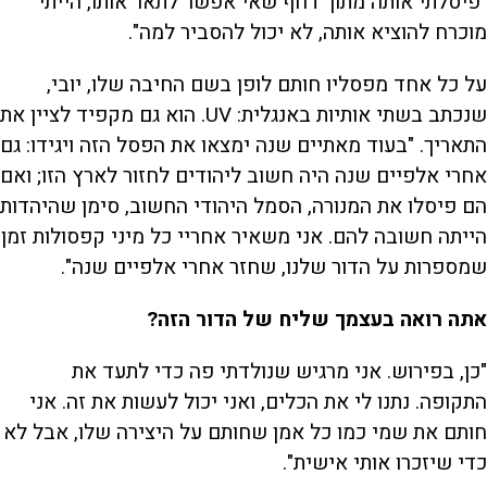
"פיסלתי אותה מתוך דחף שאי אפשר לתאר אותו, הייתי
מוכרח להוציא אותה, לא יכול להסביר למה".
על כל אחד מפסליו חותם לופן בשם החיבה שלו, יובי,
שנכתב בשתי אותיות באנגלית: UV. הוא גם מקפיד לציין את
התאריך. "בעוד מאתיים שנה ימצאו את הפסל הזה ויגידו: גם
אחרי אלפיים שנה היה חשוב ליהודים לחזור לארץ הזו; ואם
הם פיסלו את המנורה, הסמל היהודי החשוב, סימן שהיהדות
הייתה חשובה להם. אני משאיר אחריי כל מיני קפסולות זמן
שמספרות על הדור שלנו, שחזר אחרי אלפיים שנה".
אתה רואה בעצמך שליח של הדור הזה?
"כן, בפירוש. אני מרגיש שנולדתי פה כדי לתעד את
התקופה. נתנו לי את הכלים, ואני יכול לעשות את זה. אני
חותם את שמי כמו כל אמן שחותם על היצירה שלו, אבל לא
כדי שיזכרו אותי אישית".