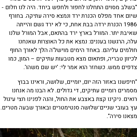
"בשלב מסוים התחלנו לחפור ולחפש ביחד. היה לנו חלום -
שיום אחד מפלס הכנרת ירד ונמצא סירה עתיקה. בחורף
1986 הכנרת ירדה בבת אחת, כי לא ירד גשם והייתה
שאיבת יתר. המורל בארץ ירד בהתאם, אבל המורל שלנו
עלה, הרגשנו בעננים: נמצא את כל האוצרות שאנחנו
חולמים עליהם. באחד הימים מוישל'ה הלך לאורך החוף
לכיוון טבריה, ופתאום מצא מטבעות עתיקים – המון, כמו
צדפים ממש. כשחזר הוא אמר לי: 'יש שם משהו'.
"חיפשנו באזור הזה יום, יומיים, שלושה, וראינו בבוץ
מסמרים רומיים עתיקים, די גדולים. לא הבנו מה אנחנו
רואים. ניקינו קצת באצבע את החול, והנה לפנינו חצי עיגול
עץ בעובי שניים־שלושה סנטימטרים ובאורך שבעה מטרים.
מצאנו סירה".