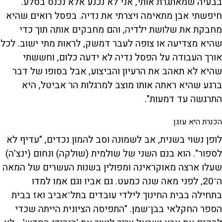
בבעיה שמאתגרת אותי, אני לא נכנע אלא נכנס בסלע.
חיפשתי אבן מתאימה ויצרתי את נדיה. בפסל רואים שהיא
מחבקת את שלושת ילדיה, והם מחבקים אותה תוך כדי
שהיא מצדיעה או צופה לעבר דמשק, לראות מתי ישוב. לכל
אורך העבודה על הפסל נדיה לא ידעה כלום, וחששתי
שהיא לא תאהב את הרעיון והביצוע, אבל בסופו של דבר
ברגע שהיא ראתה אותו מוצב למרגלות הר אביטל, היא
התרגשה עד דמעות".
הכנרת היא עוגן
לופן נשוי בשנית, אב לשמונה וסב להמון נכדים, "עדיף לא
לספור". הוא בנם השני של שולמית (שולקה) ונחום (ינצ'ה)
שעלו ארצה מאוקראינה ומפולין בשנות העשרים של המאה
ה־20, לפני מאה שנה כמעט. גם אביו וגם אמו למדו
בתחילה בבית החינוך לילדי עובדים בתל־אביב ואז בבית
הספר החקלאי בבן־שמן. "התפיסה הציונית הייתה שכדי