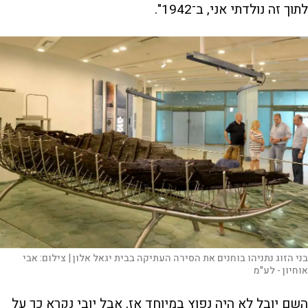
לתוך זה נולדתי אני, ב־1942".
בני הזוג נתניהו בוחנים את הסירה העתיקה בבית יגאל אלון |
צילום:
אבי
אוחיון - לע"מ
השם יובל לא היה נפוץ במיוחד אז, אבל יובי נקרא כך על