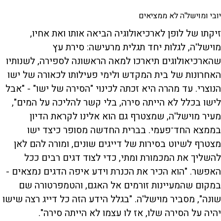
יובי ומוישל'ה לא ממציאים
זיקתו של לופן לארכיאולוגיה הביאה אותו ואת אחיו,
מוישל'ה, לגלות יחד תגלית מרעישה: סירת עץ
שהארכיאולוגים תיארכו למאה הראשונה לספירה, לשנותיו
האחרונות של בית המקדש ולימי פעילותו לכאורה של ישו
הנוצרי. עד מהרה היא זכתה לכינוי "הסירה של ישו" - "אבל
לישו בכלל לא הייתה סירה, בלי קשר להליכה על המים",
מעיר מוישל'ה, שמצטרף גם הוא אלינו לקראת הדיון
בממצא החד־פעמי. בברית החדשה מסופר כיצד ישו
מצטרף לשיוט בסירות של דייגים שונים, ומורה להם לאן
להשליך את המכמורת ומתי, כדי לצוד דגים רבים ככל
האפשר. "הוא הכיר את הכנרת וידע איפה הדגים נמצאים -
במקום שהמעיינות זורמים אל האגם, והטמפרטורה שם
שונה", מסביר מוישל'ה. "בגלל הידע הזה כל דייג רצה שישו
יהיה על הסירה שלו, אז לו עצמו לא הייתה סירה".