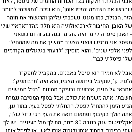
אבני הבזלת החלקות בצד השדות החומים של גינוסר, לאחר
שחרשו את האדמה והזיזו אותן", הוא נזכר. "נמשכתי לחומר
הזה, הבזלת, כמו מגנט. נשכבתי עליהן והרגשתי את חומה
של האבן. החיבור לארכיאולוגיה הוא חלק מהדי־אן־איי שלי
- האבן סיפרה לי מי היה פה, מי בנה בה, והיום כשאני
מפסל אני מרגיש שאני הצעיר ממשיך את מה שהתחילו
לפני אלפי שנים". והוא מוסיף: "לדעתי בגלגולים הקודמים
שלי פיסלתי כבר".
אבל לא תמיד הוא פיסל באבנים. במקביל לתפקיד
ה"נויניק", שקיבל בירושה מאביו, הוא היה "תרבותניק":
אחראי על חגים, אירועים ובעיקר חתונות. "בגיל חמישים
חשבתי: אתה משמח את כולם, אבל בסוף המסיבה נגמרת.
הגיע הזמן להתחיל לפסל. התחלתי לפסל בעץ. בתור גנן,
אתה הולך בקיבוץ ופתאום רואה את העץ הכי גדול שלך,
אקליפטוס ענק בגובה 30 מטר, מת לך מול העיניים. יש לך
שתי ברירות: לחתוך אותו ולזרוק אותו לאש, או לפסל אותו