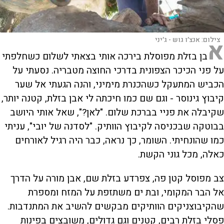
א
צילום:
אנצ׳ו גוש - ג׳יני
בן בזלת מפוסלת בירכה אותי בצאתי לשלום כשחלפתי
על פני הכיכר הצפונית בדרכי החוצה מטבריה. נסעתי על
הכביש המתעקל כשהכנרת מימיני, והנה הגעתי אל שער
קיבוץ גינוסר - וגם שם כמו חיכתה לי אבן בזלת, קטנה יותר,
שקיבלה את פניי בברכת שלום. "לאן?", שאל אותי היושב
בבוטקה שבכניסה לקיבוץ הוותיק. "לסדנה של יובי", עניתי
כמו שהונחיתי. השומר, כך נראה, כבר היה רגיל לאורחים
כאלה, מכל גוני הקשת.
צב מפוסל קטן פה, צפרדע בזלת שם, אבן מורה על הדרך
אל הבר המקומי, ובת ים משתזפת על המזח ומספרת
שהקיבוצניקים הוותיקים מבקשים להשיב את המתנדבות.
פסלי בזלת רבים, קטנים וגם גדולים, משובצים בפינות