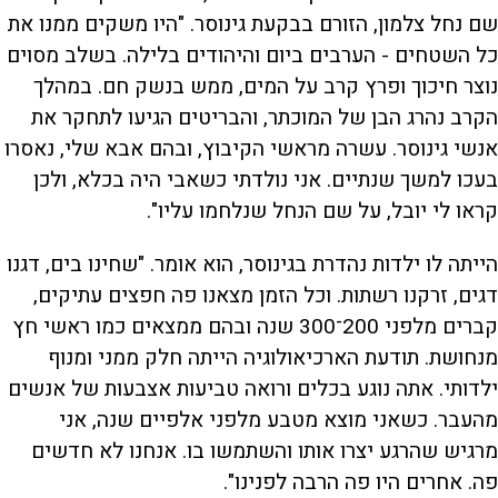
שם נחל צלמון, הזורם בבקעת גינוסר. "היו משקים ממנו את
כל השטחים - הערבים ביום והיהודים בלילה. בשלב מסוים
נוצר חיכוך ופרץ קרב על המים, ממש בנשק חם. במהלך
הקרב נהרג הבן של המוכתר, והבריטים הגיעו לתחקר את
אנשי גינוסר. עשרה מראשי הקיבוץ, ובהם אבא שלי, נאסרו
בעכו למשך שנתיים. אני נולדתי כשאבי היה בכלא, ולכן
קראו לי יובל, על שם הנחל שנלחמו עליו".
הייתה לו ילדות נהדרת בגינוסר, הוא אומר. "שחינו בים, דגנו
דגים, זרקנו רשתות. וכל הזמן מצאנו פה חפצים עתיקים,
קברים מלפני 200־300 שנה ובהם ממצאים כמו ראשי חץ
מנחושת. תודעת הארכיאולוגיה הייתה חלק ממני ומנוף
ילדותי. אתה נוגע בכלים ורואה טביעות אצבעות של אנשים
מהעבר. כשאני מוצא מטבע מלפני אלפיים שנה, אני
מרגיש שהרגע יצרו אותו והשתמשו בו. אנחנו לא חדשים
פה. אחרים היו פה הרבה לפנינו".