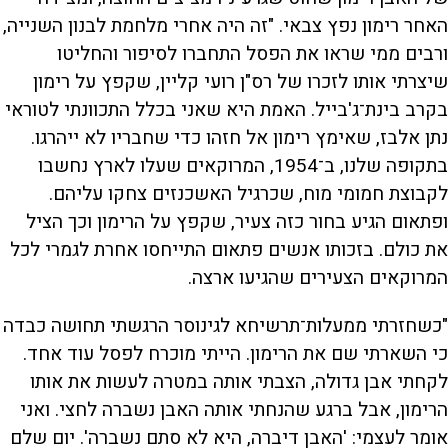
האחר רימון נפץ צבאי. "זה היה אחרי מלחמת לבנון השנייה,
ורבים ממי שראו את הפסל התחברו לסיפור והחליטו
שיצרתי אותו לזכרו של רס"ן רועי קליין, שקפץ על רימון
בקרב בינת־ג'בייל. האמת היא שאני בכלל התכוונתי לטוראי
נתן אלבז, שאימץ רימון אל חזהו כדי שחבריו לא ייהרגו.
בתקופה שלנו, ב־1954, המרוקאים שעלו לארץ נחשבו
לקבוצת חמומי מוח, שכרגיל האשכנזים צחקו עליהם.
ופתאום הגיע בחור כזה צעיר, שקפץ על הרימון וכך הציל
את כולם. בזכותו אנשים פתאום התייחסו אחרת לגמרי לכל
המרוקאים הצעירים שהגיעו ארצה.
"כשחזרתי ממעלות־תרשיחא לגינוסר הרגשתי תחושה כבדה
כי השארתי שם את הרימון. הייתי מוכרח לפסל עוד אחד.
לקחתי אבן גדולה, הצבתי אותה במטרה לעשות את אותו
הרימון, אבל ברגע שהנחתי אותה האבן נשברה לחצי. ואני
אומר לעצמי: 'האבן דיברה, היא לא סתם נשברה'. יום שלם