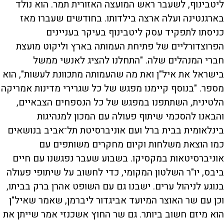
ליטבינוף, לשעבר ראש המועצה האזורית תמר. הוא נולד
בארגנטינה ועלה ארצה בילדותו. בחודשים שעברו מאז
כניסתו לתפקיד עסק ליטבינוף בעיקר בעניינים
הפרוצדורליים של פתיחת העמותה בארץ וליקוט מועצת
חברי המנהלים שלה. "התחלנו להציג לאנשי ממשל
בישראל את איל"ן ואת מה שהעמותה מתכוונת לעשות", הוא
מספר. "בנוסף קיימנו מפגש של כל שגרירי מדינות אמריקה
הלטינית, השתתפנו במפגש של כל הנספחים הצבאיים,
והבאנו להסכמי שיתוף פעולה עם המכון למנהיגות
בינלאומית בבית ברל ועם אוניברסיטת תל־אביב בנושאים
כמו הוצאת משלחות וקיום מחקרים משותפים עם
אוניברסיטאות במקסיקו. בשבוע שעבר נפגשנו עם חיים
ביבס, יו"ר השלטון המקומי, כדי לחשוב על שיתופי פעולה
בנוגע לניהול ערים. ישבנו גם עם השופט אהרן ברק בביתו,
וכן עם שר האוצר המיועד אביגדור ליברמן, שאמר שאיל"ן
הוא מיזם חשוב ביותר. גם שר החוץ אשכנזי אמר שייתן את