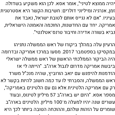
יהיה ממוצא לטיני", אומר אסא. לכן הוא משקיע בשדולה
זמן, אנרגיה ומיליוני דולרים: חשיבות הקשר היא אסטרטגית
בעיניו. "אם לא נגייס אותם לטובת ישראל, נאבד את
אמריקה. יחד עם החדשנות, החוכמה והאמונה הישראלית,
נביא בשורה אדירה וחיבור טרנס־אטלנטי".
הרעיון עלה במהלך ביקורו של ראש הממשלה נתניהו
במקסיקו בספטמבר 2017. מסעו במרכז אמריקה ובדרומה
היה הביקור הממלכתי הראשון של ראש ממשלה ישראלי
ביבשת אמריקה מדרום לגבול ארה"ב. "הייתה לי אז
הזדמנות להיפגש עם יואב הורוביץ, שהיה מנכ"ל משרד
ראש הממשלה, והסברתי לו עד כמה חשוב להיות בקשר לא
רק עם אמריקה הלטינית אלא גם עם הלטינים באמריקה",
מספר אסא. "היום יש בארה"ב 57 מיליון לטינוס, ובעוד
עשרים שנה יהיו למעלה מ־100 מיליון. הלטינים בארה"ב
שומרים על הזהות שלהם, וההוכחה הטובה ביותר לכך היא