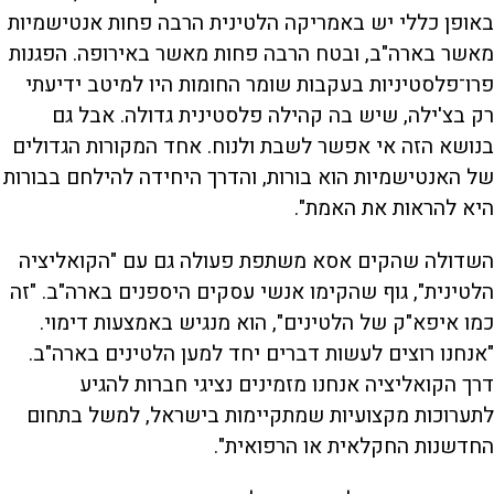
באופן כללי יש באמריקה הלטינית הרבה פחות אנטישמיות
מאשר בארה"ב, ובטח הרבה פחות מאשר באירופה. הפגנות
פרו־פלסטיניות בעקבות שומר החומות היו למיטב ידיעתי
רק בצ'ילה, שיש בה קהילה פלסטינית גדולה. אבל גם
בנושא הזה אי אפשר לשבת ולנוח. אחד המקורות הגדולים
של האנטישמיות הוא בורות, והדרך היחידה להילחם בבורות
היא להראות את האמת".
השדולה שהקים אסא משתפת פעולה גם עם "הקואליציה
הלטינית", גוף שהקימו אנשי עסקים היספנים בארה"ב. "זה
כמו איפא"ק של הלטינים", הוא מנגיש באמצעות דימוי.
"אנחנו רוצים לעשות דברים יחד למען הלטינים בארה"ב.
דרך הקואליציה אנחנו מזמינים נציגי חברות להגיע
לתערוכות מקצועיות שמתקיימות בישראל, למשל בתחום
החדשנות החקלאית או הרפואית".