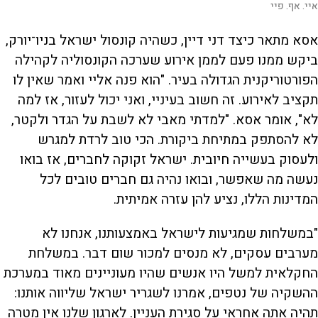
איי. אף. פיי
אסא מתאר כיצד דני דיין, כשהיה קונסול ישראל בניו־יורק,
ביקש ממנו פעם לממן אירוע שערכה הקונסוליה לקהילה
הפורטוריקנית הגדולה בעיר. "הוא פנה אליי ואמר שאין לו
תקציב לאירוע. זה חשוב בעיניי, ואני יכול לעזור, אז למה
לא", אומר אסא. "למדתי מאבי לא לשבת על הגדר ולקטר,
לא להסתפק במתיחת ביקורת. הכי טוב לרדת למגרש
ולעסוק בעשייה חיובית. ישראל זקוקה לחברים, אז בואו
נעשה מה שאפשר, ובואו נהיה גם חברים טובים לכל
המדינות הללו, נציע להן עזרה אמיתית.
"במשלחות שמגיעות לישראל באמצעותנו, אנחנו לא
מערבים עסקים, לא מנסים למכור שום דבר. במשלחת
החקלאית למשל היו אנשים שהיו מעוניינים מאוד במערכת
ההשקיה של נטפים, אמרנו לשגריר ישראל שליווה אותנו:
תהיה אתה אחראי על סגירת העניין. לארגון שלנו אין מטרה