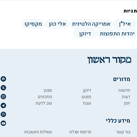
תגיות
איל"ן
אמריקה הלטינית
אלי כהן
מקסיקו
יהדות התפוצות
דיוקן
מדורים
חדשות
דיוקן
סגנון
דעות
מוצש
מתכונים
יומן
שבת
טוב לדעת
מידע כללי
צור קשר
פרסמו אצלנו
שאלות ותשובות