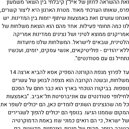
ואת ההשראה לחזון של איל"ן קיבלתי בין השאר משמעון
פרס, שאותו הערכתי מאוד. מטרת הארגון היא ליצור קשרים,
ואנחנו עושים זאת באמצעות שיתוף יזמות בין המדינות. יש
לנו כמה תחומי פעילות. אחד מהם הוא הוצאת משלחות של
אמריקנים ממוצא לטיני ושל נציגים ממדינות אמריקה
הלטינית, שבאים לישראל. המשלחות שלנו מיועדות
ללא־יהודים - פוליטיקאים, אנשי עסקים, יזמים, ועכשיו
נתחיל גם עם סטודנטים".
עד לפרוץ מגפת הקורונה הספיק אסא להביא ארצה 14
משלחות, ובשנה הקרובה הוא מצפה לבואן של עשרים
נוספות. בביקורו הנוכחי בארץ הוא כבר חתם על הסכם
לחילופי סטודנטים עם אוניברסיטת תל־אביב. "באמצעות
כל מה שהנציגים השונים לומדים כאן, הם יכולים לשפר את
המקום שממנו הגיעו. בנוסף הם יכולים להפוך לשגרירים
של ישראל, כי הם רואים כמוני שזו באמת הדמוקרטיה
הטובה ביותר, מקום של חירות, יצירתיות, חדשנות. הם