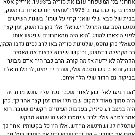
אחרוני בני המשפחה עזבו את סוריה ב־1993. אייזיק אסא
עצמו ביקר שם עוד ב־1976: "שהיתי חודש אחד בדמשק,
בבית של סבא שלי שאני קרוי על שמו". בשנות השישים
נפגש הסב עם המרגל הישראלי אלי כהן בדמשק, זמן קצר
לפני הוצאתו להורג. "הוא היה מהאחרונים שפגשו אותו.
כשאלי כהן נתפס, שלטונות סוריה באו לרב נסים נדבו הכהן,
רב הקהילה בדמשק, וביקשו שיבוא לראות את האסיר.
הקהילה לא ידעה אז מה קורה. הרב כבר היה אדם מבוגר
ונכה, והוא ביקש מסבא שלי, שהיה יד ימינו, להתלוות אליו
בביקור. גם הדוד שלי הלך איתם.
"הם הגיעו לאלי כהן לאחר שכבר נגזר עליו עונש מוות. זה
היה סמוך מאוד למקום שבו תלו אותו זמן קצר אחר כך. כהן
היה במצב רע פיזית, בעקבות העינויים הקשים שעבר. הוא
אמר לסבא שלי ולרב שימסרו לאשתו שהוא מבקש
שתסלח לו, ושתינשא מחדש. אלו היו כל בקשותיו. אחר כך
אמרו את הווידוי – הם זכרו שכהן ידע את הווידוי בעל פה,