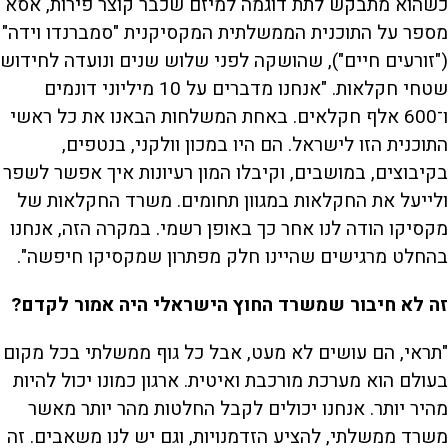
כשהוא מתבקש לתת דוגמה למיזם שכבר קוצר פירות, אסא
מספר על התוכנית הממשלתית המקסיקנית "סמברנדו וידה"
("זורעים חיים"), שהושקה לפני שלוש שנים ונועדה לחידוש
שטחי חקלאות. "אנחנו מדברים על 10 מיליוני דונמים
ו־600 אלף חקלאים. באחת המשלחות הבאנו את כל ראשי
התוכנית הזו לישראל. הם היו במכון וולקני, בנטפים,
בקיבוצים, במושבים, וקיבלו המון רעיונות איך אפשר לשפר
ולייעל את החקלאות במגוון תחומים. משרד החקלאות של
מקסיקו הודה לנו אחר כך באופן רשמי. במקרה הזה, אנחנו
בהחלט מרגישים שהיינו חלק מפתרון שמקסיקו חיפשה".
זה לא חיבור שמשרד החוץ הישראלי היה אמור לקדם?
"תראי, הם עושים לא מעט, אבל כל גוף ממשלתי בכל מקום
בעולם הוא מערכת מורכבת ואיטית. ארגון כמונו יכול להיות
מהיר יותר. אנחנו יכולים לקבל החלטות מהר יותר מאשר
משרד ממשלתי, להציע הזדמנויות, וגם יש לנו משאבים. זה