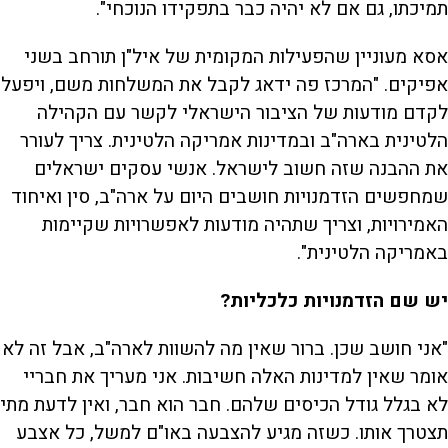
תמיכתו, גם אם לא יהיה כבר בתפקידו הנוכחי".
אסא מעוניין שהפעילות המקומית של איל"ן תורחב בשני
אפיקים. "המרכז פה ידאג לקבל את המשלחות משם, ויפעל
לקדם מודעות של הציבור הישראלי לקשר עם הקהילה
הלטינית בארה"ב ובמדינות אמריקה הלטינית. צריך לעורר
את ההבנה שזה חשוב לישראל. אנשי עסקים ישראלים
שמחפשים הזדמנויות חושבים היום על ארה"ב, סין ואיחוד
האמירויות, וצריך שתהיה מודעות לאפשרויות שקיימות
באמריקה הלטינית".
יש שם הזדמנויות כלכליות?
"אני חושב שכן. ברור שאין מה להשוות לארה"ב, אבל זה לא
אומר שאין למדינות האלה חשיבות. אני מעריך את חבריי
לא בגלל גודל הכיסים שלהם. חבר הוא חבר, ואין לדעת מתי
תצטרך אותו. כשזה מגיע להצבעה באו"ם למשל, כל אצבע