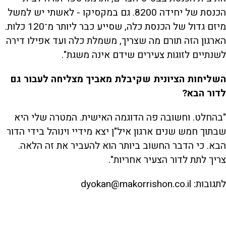
הכנסת של יחידה 8200. גם במקסיקו - לאשתי יש למשל
מיזם גדול של הכנסת כלה, שסייע כבר ליותר מ־120 כלות.
הארגון הזה תורם מה שצריך, משמלת כלה ועד אפילו דירה
לשנתיים לזוגות צעירים שידם אינה משגת".
השליחות הציונית שקיבלת מאביך מצליחה לעבור גם
לדור הבא?
"בהחלט. וחשובה פה הדוגמה האישית. המטרה שלי היא
שבתוך חמש שנים ארגון איל"ן יצא מידיי וינוהל בידי הדור
הבא. כי הדבר החשוב ביותר הוא להעביר את זה הלאה.
צריך לתת לדור הצעיר אחריות".
לתגובות: dyokan@makorrishon.co.il