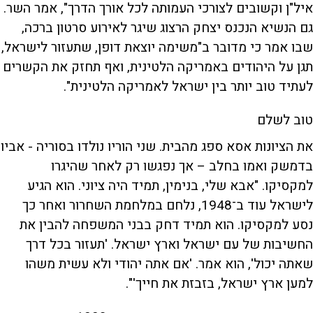
איל"ן וקשובים לצורכי העמותה לכל אורך הדרך", אמר השר.
גם הנשיא הנכנס יצחק הרצוג שיגר לאירוע סרטון ברכה,
שבו אמר כי מדובר ב"משימה יוצאת דופן, שתעזור לישראל,
תגן על היהודים באמריקה הלטינית, ואף תחזק את הקשרים
לעתיד טוב יותר בין ישראל לאמריקה הלטינית".
טוב לשלם
את הציונות אסא ספג מהבית. שני הוריו נולדו בסוריה - אביו
בדמשק ואמו בחלב – אך נפגשו רק לאחר שהיגרו
למקסיקו. "אבא שלי, בנימין, תמיד היה ציוני. הוא הגיע
לישראל עוד ב־1948, נלחם במלחמת השחרור ואחר כך
נסע למקסיקו. הוא תמיד דחק בבני המשפחה להבין את
החשיבות של עם ישראל וארץ ישראל. 'תעזור בכל דרך
שאתה יכול', הוא אמר. 'אם אתה יהודי ולא עשית משהו
למען ארץ ישראל, בזבזת את חייך'".