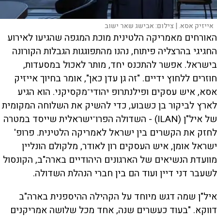
אייזיק אסא. |
צילום:
אבישג שאר ישוב
האורחים מאמריקה הלטינית מוכת המגפה שהגיעו לאירוע
החגיגי בהרצליה פיתוח, נהנו מהתפוגגות הגבלות הקורונה
בישראל. אפשר להתכנס יחד, מותר לאכול במסעדות,
חוזרים ללחוץ ידיים. "זה גן עדן כאן", אומר בחיוך אייזיק
אסא, איש עסקים ופילנתרופ יהודי־מקסיקני. הוא הגיע
לארץ לביקור בן כשבוע, כדי להשיק את השלוחה המקומית
של איל"ן (ILAN) - השדולה הפרו־ישראלית שייסד במטרה
לחזק את הקשרים בין ישראל לאמריקה הלטינית. פרופ'
ישראל אומן, איש העסקים רון לאודר, מלקולם הונליין
מוועדת הנשיאים של הארגונים היהודיים בארה"ב, הקונסול
לשעבר דני דיין ועוד הם בין חברי הנהלת השדולה.
איל"ן שמה דגש מיוחד על הקהילה ההיספנית בארה"ב
דווקא. "בעוד כעשרים שנה, אחד מכל שלושה אמריקנים