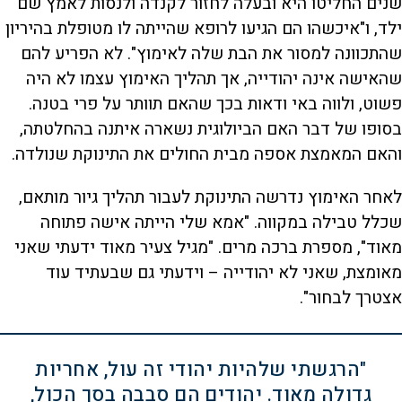
שנים החליטו היא ובעלה לחזור לקנדה ולנסות לאמץ שם
ילד, ו"איכשהו הם הגיעו לרופא שהייתה לו מטופלת בהיריון
שהתכוונה למסור את הבת שלה לאימוץ". לא הפריע להם
שהאישה אינה יהודייה, אך תהליך האימוץ עצמו לא היה
פשוט, ולווה באי ודאות בכך שהאם תוותר על פרי בטנה.
בסופו של דבר האם הביולוגית נשארה איתנה בהחלטתה,
והאם המאמצת אספה מבית החולים את התינוקת שנולדה.
לאחר האימוץ נדרשה התינוקת לעבור תהליך גיור מותאם,
שכלל טבילה במקווה. "אמא שלי הייתה אישה פתוחה
מאוד", מספרת ברכה מרים. "מגיל צעיר מאוד ידעתי שאני
מאומצת, שאני לא יהודייה – וידעתי גם שבעתיד עוד
אצטרך לבחור".
"הרגשתי שלהיות יהודי זה עול, אחריות
גדולה מאוד. יהודים הם סבבה בסך הכול,