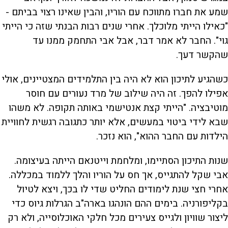
שמע את חברו מתווכח עם הוריו, והבין שאינו רצוי בביתם -
"כאילו הייתי מלוכלך. אחרי שנים רבות הבנתי שזה כי הייתי
גוי". החבר לא אמר דבר, אבל אבי התחמק ממנו עד
שהקשר דעך.
כשהגיע לתיכון הוא לא היה בין התלמידים המצטיינים, אולי
אפילו להפך. זה היה שילוב של מרד נעורים עם חוסר
מוטיבציה. "הייתי קצת אנטישמי באותה תקופה. לא משהו
שבא לידי ביטוי במעשים, אלא יותר כתגובה רגשית לחוויית
הילדות עם החבר ההוא", הוא נזכר.
שנות התיכון הסתיימו, ומלחמת וייטנאם הייתה בעיצומה.
אבי שקל להתגייס, אך חס על הוריו והלך ללמוד במכללה.
אחרי חצי שנת לימודים החליט שדי לו בכך, ויצא לטיול
בקליפורניה. בימים ההם הונהגו בארה"ב הגרלות גיוס כדי
ליצור שוויון ולגייס צעירים מכל חלקי האוכלוסייה, ולא רק