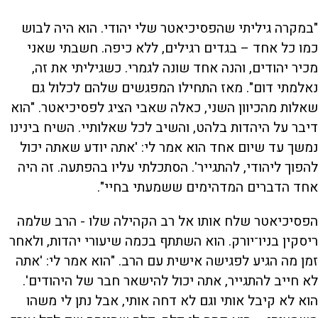
"במקרה גיליתי שהפסיכיאטר שלי יהודי. הוא היה לבוש
כמו כל אחד – בגדים רגילים, ללא כיפה. חשבתי שאני
מכיר יהודים, והנה אחד שונה לגמרי. כשגיליתי את זה,
נאלמתי דום". מאז התחילו המפגשים שלהם לכלול גם
שאלות מהכיוון השני, כאלה שאבי הציג לפסיכיאטר. "הוא
דיבר על היהדות בלהט, והשיב לכל שאלותיי. השיח בינינו
נמשך עד שיום אחד הוא אמר לי: 'אתה יודע שאתה יכול
להפוך ליהודי, להתגייר'. הסתכלתי עליו בהפתעה. זה היה
אחד הדברים המדהימים ששמעתי בחיי".
הפסיכיאטר שלח אותו אל רב הקהילה שלו - הרב שלמה
ריסקין בניו־יורק. הוא השתתף בכמה שיעורי יהדות, ולאחר
זמן מה הגיע לפגישה אישית עם הרב. "הוא אמר לי: 'אתה
לא חייב להתגייר, אתה יכול להישאר חבר של היהודים'.
הוא לא קיבל אותי וגם לא דחה אותי, אבל נתן לי משהו