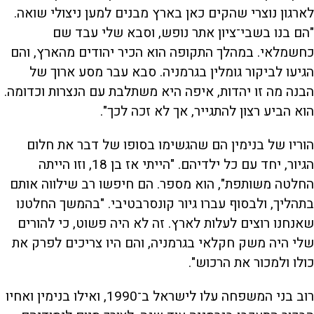
לארגון נוצרי שהקים כאן בארץ מבנים למען ניצולי שואה.
"הם בנו בשבי־ציון אתר נופש, וסבא שלי עבד שם
כחשמלאי. במהלך התקופה הוא הכיר יהודים מהארץ, והם
הגיעו לביקור גומלין בגרמניה. סבא עבר מסע ארוך של
הבנה מה זו יהדות, איפה היא משתלבת עם הנצרות וכדומה.
הוא הביע רצון להתגייר, אך לא זכה לכך".
הוריו של בנימין הם שהגשימו בסופו של דבר את חלום
הגיור, יחד עם כל ילדיהם. "הייתי אז בן 18, וזו הייתה
החלטה משותפת", הוא מספר. הם חיפשו רב שילווה אותם
בתהליך, ולבסוף עברו גיור קונסרבטיבי. "בהמשך החלטנו
שאנחנו רוצים לעלות לארץ. זה לא היה פשוט, כי להורים
שלי היה משק חקלאי בגרמניה, והם היו צריכים לפרק את
כולו ולמכור את הרכוש".
רוב בני המשפחה עלו לישראל ב־1990, ואילו בנימין ואחיו