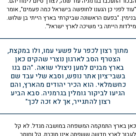
הבכור התעכבו בגרמניה עוד שנה, לצורך סיום לימודיהם.
"עוד לפני כן הגענו לחופשה בישראל כמה פעמים", אומר
בנימין. "בפעם הראשונה שביקרתי בארץ הייתי בן שלוש.
מילדות הייתה בי משיכה לארץ ישראל".
מתוך רצון לכפר על פשעי עמו, ולו במקצת,
הצטרף הסב לארגון נוצרי שהקים כאן
בארץ מבנים למען ניצולי שואה. "הם בנו
בשבי־ציון אתר נופש, וסבא שלי עבד שם
כחשמלאי. הוא הכיר יהודים מהארץ, והם
הגיעו לביקור גומלין בגרמניה. סבא הביע
רצון להתגייר, אך לא זכה לכך"
כאן בארץ התמקמה המשפחה במושבה מגדל. לא קל
לעבור לארץ חדשה ששפתה אינו מוכרת, קל וחומר