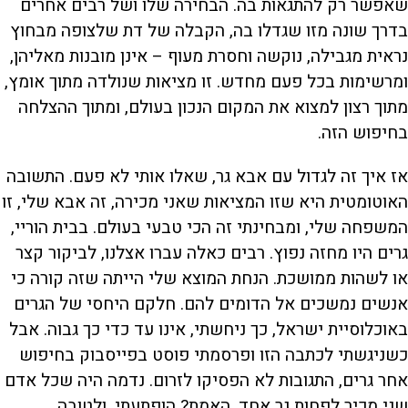
שאפשר רק להתגאות בה. הבחירה שלו ושל רבים אחרים
בדרך שונה מזו שגדלו בה, הקבלה של דת שלצופה מבחוץ
נראית מגבילה, נוקשה וחסרת מעוף – אינן מובנות מאליהן,
ומרשימות בכל פעם מחדש. זו מציאות שנולדה מתוך אומץ,
מתוך רצון למצוא את המקום הנכון בעולם, ומתוך ההצלחה
בחיפוש הזה.
אז איך זה לגדול עם אבא גר, שאלו אותי לא פעם. התשובה
האוטומטית היא שזו המציאות שאני מכירה, זה אבא שלי, זו
המשפחה שלי, ומבחינתי זה הכי טבעי בעולם. בבית הוריי,
גרים היו מחזה נפוץ. רבים כאלה עברו אצלנו, לביקור קצר
או לשהות ממושכת. הנחת המוצא שלי הייתה שזה קורה כי
אנשים נמשכים אל הדומים להם. חלקם היחסי של הגרים
באוכלוסיית ישראל, כך ניחשתי, אינו עד כדי כך גבוה. אבל
כשניגשתי לכתבה הזו ופרסמתי פוסט בפייסבוק בחיפוש
אחר גרים, התגובות לא הפסיקו לזרום. נדמה היה שכל אדם
שני מכיר לפחות גר אחד. האמת? הופתעתי, ולטובה.