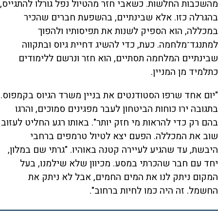
מהשכבות החלשות. כשאבי חזר מהטיול נפל גורלו להתגייס,
בהגרלה כזו. אלא שבינתיים, בהשפעת חברים שהכיר
במכללה, הוא הספיק לשנות את תפיסותיו ולהפוך
למתנגד־מלחמה. כעת, כדי להשיג דחיית גיוס ובתקווה
שבינתיים המלחמה תסתיים, הוא חזר ונרשם ללימודים
כתלמיד מן המניין.
"יום אחד שרפו הסטודנטים את בניין משרד הגיוס בקמפוס.
בתגובה ירו כוחות הביטחון לעבר מפגינים סמוכים, והרגו
בהם רק כדי להראות מי חזק יותר". באותו רגע החליט לעזוב
שוב את המכללה. הפעם יצא לטיול טרמפים ברחבי
היבשת, עד שהגיע לעיירה קטנה באוהיו. "גרתי שם במלון,
יחד עם חבר שהכרתי במסע. מכיוון שלא שילמנו, בעל
המקום ניתק לנו את המים החמים, אבל לא ניתק את
החשמל. זה היה כמו לחיות ברחוב".