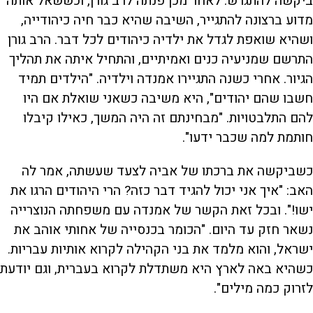
ביקשה להתגרש. לאחר מכן פנתה לרב גורן, וכששאל אותה
מדוע ברצונה להתגייר, השיבה שהיא כבר חיה כיהודייה,
ושהיא שואפת לגדל את ילדיה כיהודים לכל דבר. הרב גורן
התרשם שמניעיה כנים ואמיתיים, והתחיל איתה את תהליך
הגיור. אחרי כשנה התגיירו אמנדה וילדיה. "הילדים תמיד
חשבו שהם יהודים", היא משיבה כשאני שואלת אם היו
להם התלבטויות. "מבחינתם זה היה המשך, כאילו קיבלו
חותמת למה שכבר ידעו".
כשביקשה את ברכתו של אביה לצעד שעשתה, אמר לה
האב: "איך אני יכול להגיד דבר כזה? הרי היהודים הרגו את
ישו!". ובכל זאת הקשר של אמנדה עם משפחתה הנוצרייה
נשאר חזק עד היום. "הכומר בכנסייה של אחותי אוהב את
ישראל, והוא מלמד את בני הקהילה לקרוא אותיות עבריות.
כשהיא באה לארץ היא משתדלת לקרוא בעברית, וגם יודעת
לזרוק כמה מילים".