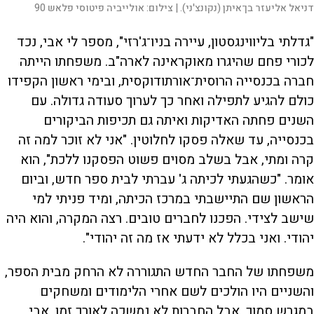
דניאל אליעזר בן־איתן (נקונצ'ני). |
צילום:
אולייביה פיטוסי פלאש 90
"גדלתי בליווינגסטון, עיירה בניו־ג'רזי", מספר לי אבי, נכד
לכורי פחם שהיגרו מאוקראינה לארה"ב. משפחתו הייתה
חברה בכנסייה הרוסית־אורתודוקסית, ובימי ראשון הקפידו
כולם להגיע לתפילה ואחר כך לערוך סעודה גדולה. עם
השנים פחתה האדיקות ואיתה גם תכיפות הביקורים
בכנסייה, עד שאלה פסקו לחלוטין. "אני לא זוכר למה זה
קרה ומתי, אבל בשלב מסוים פשוט הפסקנו ללכת", הוא
אומר. "כשהגעתי לכיתה ג' עברתי לבית ספר חדש, וביום
הראשון שם התיישבתי במרכז הכיתה, ומיד פניתי למי
שישב לצידי. הפכנו לחברים טובים. רצה המקרה, והוא היה
יהודי. ואני בכלל לא ידעתי אז מה זה יהודי".
משפחתו של החבר החדש התגוררה לא הרחק מבית הספר,
והשניים היו הולכים לשם אחרי הלימודים ומשחקים
במגרש סמוך, אבל החברות לא נמשכה לאורך זמן. אבי