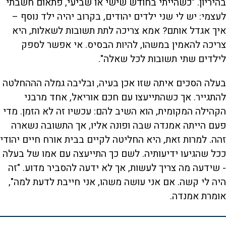
בהיריון. "כשהייתי בחודש שישי או שביעי, פתאום חשבתי
לעצמי: יש לי שני ילדים יהודים, בקרוב יהיה ילד נוסף –
איך אגדל אותם? אמא צריכה לתת תשובות לשאלות, היא
צריכה להאמין במשהו, להיות הבסיס. אי אפשר לספק
לילדים שתי תשובות לכל שאלה".
בעלה הסכים איתה שזו אכן בעיה, ובליבה גמלה הההחלטה
להתגייר. אך כשהתייעצו עם חכם אוריאל, אחד מרבני
הקהילה המקומית, הוא השיב להם: עכשיו זה לא הזמן. מדי
פעם הייתה אמנדה שבה ופונה אליו, אך התשובה נשארה
זהה. למרות זאת, היא החליטה לקיים בבית אורח חיים יהודי
ככל שהגיעו ידיעותיה. לשם כך התייעצה עם אמו של בעלה
- שידעה מה צריך לעשות, אך לא ידעה להסביר מדוע. "זה
היה לי קשה. אם אני עושה משהו, אני חייבת לדעת למה",
אומרת אמנדה.