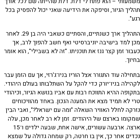
משמעותי – הוא פתח לי דלת. דלת שהייתה שם לכל אורך
תהליך הגיור, וסיפקה את הידיעה שאני יכול להפסיק בכל
רגע".
התהליך ארך כשנתיים, והסתיים כשאבי היה בן 29. לאחר
מכן למד בישיבה יוניברסיטי ואף חשב להפוך לרב, אך
כעבור זמן קצר גנז את תוכניתו. "זה לא בשבילי", הוא אומר
בחיוך.
בתחילה עוד התגורר אצל הוריו בניו־ג'רזי, אך עם הזמן עבר
לקהילה בניו־יורק כדי להקל על השתלבותו בעולם היהודי.
בתקופה ההיא התווכח רבות עם אביו בנושא הגיור, וכיהודי
טרי לא תמיד מצא את המענה הנכון. באחד מהוויכוחים
נזרקה לחלל האוויר השאלה "ומה עם ישראל?", ואבי הבין
שמקומו בארצם של היהודים. זמן לא רב לאחר מכן, עלה
ארצה. ארבעה עשורים, אישה אחת, שבעה ילדים ו־15
נכדים אחר כך, אין בו חרטה, רק שמחה גדולה על שמצא