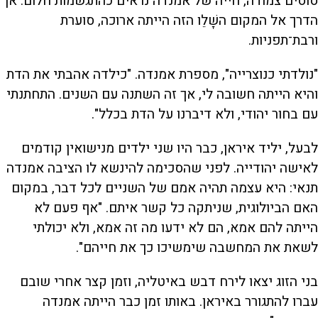
סוסים צמודה, חייה של אמנדה נראים כהתגשמות חלום. אך
הדרך אל המקום השָׁלֵו הזה הייתה ארוכה, סוערת
ורבת־תפניות.
"נולדתי כנוצרייה", מספרת אמנדה. "כילדה אהבתי את הדת
והיא הייתה חשובה לי, אך זה השתנה עם השנים. התחתנתי
עם בחור יהודי, ולא דיברנו על הדת בכלל".
לבעל, יליד איראן, כבר היו שני ילדים מנישואין קודמים
לאישה יהודייה. לפני שהסכימה להינשא לו הציבה אמנדה
תנאי: היא עצמה תהיה אמם של השניים לכל דבר, במקום
האם הביולוגית, שניתקה כל קשר איתם. "אף פעם לא
הייתה להם אמא, הם לא ידעו מה זה אמא, ולא יכולתי
לשאת את המחשבה שימשיכו כך את חייהם".
בני הזוג יצאו לירח דבש באיטליה, וזמן קצר אחרי שובם
עברו להתגורר באיראן. באותו זמן כבר הייתה אמנדה