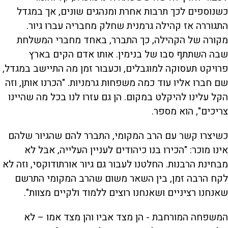
כשנוספים לכך תרבות אחרת ומנהגים שונים, אך במגדל
התגוררה אז קהילה גרמנית שחלק מחבריה עברו גיור.
מקורה של הקהילה, כך התברר, באחד מחברי המשלחת
שבה השתתף סבו של בנימין. אותו אדם הקים בארץ
פרויקט תעסוקה למוגבלים, וכעבור זמן מה התיישב במגדל,
שם חברו אליו עוד כמה משפחות גרמניות. "הכרנו אותן, וזה
הקל עלינו להיקלט במקום. הן גם עזרו לנו בכל מה שהיינו
צריכים", הוא מספר.
כשיצרו קשר עם הרב המקומי, התברר להם שהגיור שלהם
אינו מוכר: "הכירו בנו כיהודים לעניין העלייה, אבל לא
מבחינת הרבנות. החלטנו לעבור גם גיור אורתודוקסי, וזה לא
לקח הרבה זמן, בין השאר משום שהרב המקומי התרשם
שאנחנו רציניים ושאנחנו רוצים ללמוד ולקיים מצוות".
המשפחה המורחבת - הן מצד אביו והן מצד אמו – לא