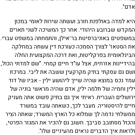
אדם".
היא למדה באולפנת חורב ועשתה שירות לאומי במכון
המקדש שברובע היהודי. אחר כך המשיכה לשני תארים
במשפטים באוניברסיטת בר־אילן, והתמחתה במשפט עברי.
את הסטאז' לצורך הסמכה כעורכת דין עשתה במחלקה
הבינלאומית בפרקליטות, ואת דרכה המקצועית החלה
בהידיינות אזרחית, אצל עו"ד חיים קמחי. "שם למדתי הכול,
ושם גם עסקתי בתיק מקרקעין ששבה את ליבי. במרכזו
עמד נכס במוצא שהיה שייך ליהושע ילין - אביו של דוד
ילין וחמיה של תלמה ילין, אדם שהיה מראשי בוניה של
ירושלים העברית. ראיתי איך גם בתיק פשוט אתה מעניק
חיים להיסטוריה. מעבר לכך, כשאתה עובד במשרד
ממשלתי נדמה לך שמלוא כל הארץ המשרד; שאתה הציר
והכול מסתובב סביבך. חשוב גם להכיר את המגזר הפרטי,
ולראות איך הדברים נראים מהעיניים שלו".