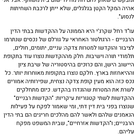
אהיה המקל הקטן בגלגלים, שלא ייתן לרכבת השחיתות
לנסוע".
עו"ד רחל שקרג'י היא הממונה על ההקדשות בבתי הדין
הרבניים - הרגולטור האחראי על גורלם של נכסים שנתרמו
לציבור והוקדשו למטרות צדקה: עניים, יתומים, חולים,
תלמודי תורה וישיבות. חלק מההקדשות נוצרו עוד בתקופת
היישוב הישן, והם כרוכים בהיסטוריה של שיבת ציון
וההיאחזות בארץ. חלקם נוצרו בתקופות מאוחרות יותר. כל
נכס כזה הוא מעין קופת צדקה נצחית, שפירותיה אמורים
לשרת את המטרות שהוגדרו בהקדש. כיום מתחלקים
ההקדשות לשתי קטגוריות עיקריות: "הקדשות רבניים"
שנוצרו בפני בית דין דתי, ומי שאמור לפקח על פעילות
הנאמנים שלהם ולאשר להם מהלכים חריגים הם בתי הדין
הרבניים; ו"הקדשות אזרחיים", שבית המשפט מפקח
עליהם.