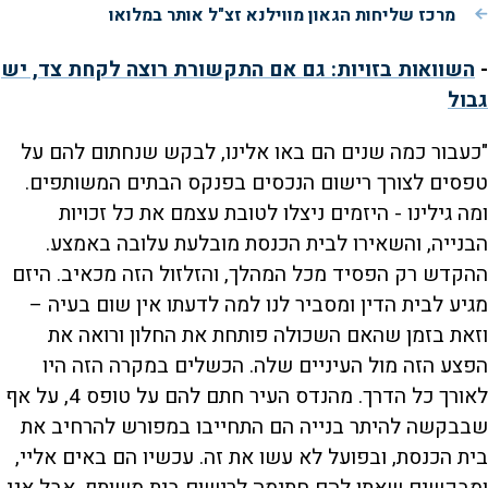
מרכז שליחות הגאון מווילנא זצ"ל אותר במלואו
-
השוואות בזויות: גם אם התקשורת רוצה לקחת צד, יש
גבול
"כעבור כמה שנים הם באו אלינו, לבקש שנחתום להם על
טפסים לצורך רישום הנכסים בפנקס הבתים המשותפים.
ומה גילינו - היזמים ניצלו לטובת עצמם את כל זכויות
הבנייה, והשאירו לבית הכנסת מובלעת עלובה באמצע.
ההקדש רק הפסיד מכל המהלך, והזלזול הזה מכאיב. היזם
מגיע לבית הדין ומסביר לנו למה לדעתו אין שום בעיה –
וזאת בזמן שהאם השכולה פותחת את החלון ורואה את
הפצע הזה מול העיניים שלה. הכשלים במקרה הזה היו
לאורך כל הדרך. מהנדס העיר חתם להם על טופס 4, על אף
שבבקשה להיתר בנייה הם התחייבו במפורש להרחיב את
בית הכנסת, ובפועל לא עשו את זה. עכשיו הם באים אליי,
ומבקשים שאתן להם חתימה לרישום בית משותף. אבל אני