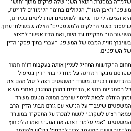
שלמדה במסגרת התואר השני שלה פרקים מתוך "חושן
משפט" ו"אבן העזר", הכלולים בחומר הלימודים לדיינות,
היא הציעה לייסד שיעור לשופטים ופרקליטים בכירים,
שיעסוק בשני החלקים ה"משפטיים" האלה שבשולחן ערוך.
השיעור הזה מתקיים עד היום, ואת הדיו אפשר למצוא
בשיבוץ זווית המבט של המשפט העברי בתוך פסקי הדין
של השופטים.
תחום ההקדשות התחיל לעניין אותה בעקבות דו"ח חמור
שפרסם מבקר המדינה על מחדלי בתי הדין בטיפול
בהקדשות רבניים. משרד המשפטים רצה ליטול מהם את
כל הסמכויות בנושא, הדיינים כמובן התנגדו, ואחרי משא
ומתן הוחלט לצאת לניסוי שיציב ממונה מטעם משרד
המשפטים שיעבוד על הנושא עם גורם מבתי הדין. הרב
עמאר הציע לשקרג'י לגשת למכרז על התפקיד במשרד
המשפטים. "אמי פלמור ראתה את המכרז ואמרה לי: חוץ
מלכתוב ששם המועמד צריך להתחיל ברי"ש ולהיגמר