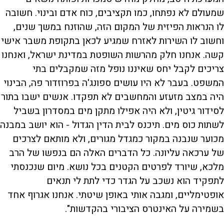
שמעולם לא נפתחו, כמו תקציבים, כוח אדם ובינוי. חשובה
לו הנראות הפיזית של המקום הזה, שהוזנח במשך שנים,
וחשוב לו השירות לאזרח שמגיע לכאן בתקופת משבר אישי
קשה. אנחנו חלק מהרשות השופטת במדינת ישראל, ואנחנו
צריכים לקבל יחס שאיננו נופל מזה שמקבלים בתי
המשפט. בעבר לא היו עושים ספונג'ה בפרוזדור פה, הבינוי
היה במצב מזעזע והמחשבים לא תפקדו. אנשים ישבו בתור
לסידור גיטין, ולא היה אפילו מתקן מים במסדרון בשביל
לשתות כוס מים. תיכנס לבית הדין הגדול - הוא יושב במבנה
מכוער שנבנה במקור כמגדל מגורים, ולא מותאם לצרכים
של ערכאה עליונה. כל הדברים האלה הם בנפשו של הרב
מלכא, שיורד לפרטים הקטנים בכל נושא. מיום שנכנסתי
לתפקיד הוא נשכב על הגדר כדי לתת לי תנאים
אופטימליים, ומגבה אותי באופן שיטתי. אנחנו אגרוף אחד
בשמירה על האינטרס הציבורי בהקדשות".