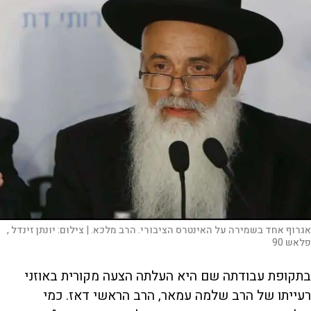
אגרוף אחד בשמירה על האינטרס הציבורי. הרב מלכא. |
צילום:
יונתן זינדל ,
פלאש 90
בתקופת עבודתה שם היא העלתה הצעה מקורית באוזני
רעייתו של הרב שלמה עמאר, הרב הראשי דאז. כמי