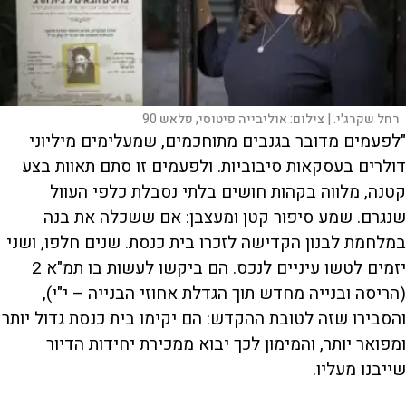
רחל שקרג'י. |
צילום:
אוליבייה פיטוסי, פלאש 90
"ל
פעמים מדובר בגנבים מתוחכמים, שמעלימים מיליוני
דולרים בעסקאות סיבוביות. ולפעמים זו סתם תאוות בצע
קטנה, מלווה בקהות חושים בלתי נסבלת כלפי העוול
שנגרם. שמע סיפור קטן ומעצבן: אם ששכלה את בנה
במלחמת לבנון הקדישה לזכרו בית כנסת. שנים חלפו, ושני
יזמים לטשו עיניים לנכס. הם ביקשו לעשות בו תמ"א 2
(הריסה ובנייה מחדש תוך הגדלת אחוזי הבנייה – י"י),
והסבירו שזה לטובת ההקדש: הם יקימו בית כנסת גדול יותר
ומפואר יותר, והמימון לכך יבוא ממכירת יחידות הדיור
שייבנו מעליו.