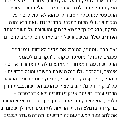
למנות אותי למפקחת על ההקדשות, ואחר כך ביקש למנות
מפקח מעליי כדי לרוקן את התפקיד שלי מתוכן. היועץ
המשפטי לממשלה הסביר לו שהוא לא יכול לגבור על
הזכות שיש לי מכוח המכרז. אמרו לו גם שאם הוא ימנה
מפקח, הוא יצטרך למצוא לו תקן ומשכורת על חשבון אחד
העוזרים שלו". מלשכתו של הרב לאו סירבו להגיב לדברים.
"את הרב שטסמן, המוביל את ניקיון האורוות, ניסו כמה
פעמים לנטרל", מוסיפה שקרג'י. "מקורבים לנאמני
ההקדשות עמדו מאחורי המאמצים להדיח אותו. הוא חטף
איומים, וההרכב שלו היה מושבת במשך שמונה חודשים -
שהחלו, בצירוף מקרים מעניין, בדיוק ביום הדיונים הראשון
על 'ביקור חולים'. חשוב לציין שהרכב הקדשות בבית הדין
הרבני עובד בשיטה אינקוויזיטורית ולא אדברסרית –
כלומר, הוא לא רק מכריע בסכסוך בין הצדדים, אלא מעורב
בחקירות וברגולציה ונותן הוראות לנאמנים. תאר לך שסוגרים
את להב 433 למשך שמונה חודשים, מה זה משדר לגנבים