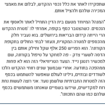
שתפקידו לאתר את כלל נכסי ההקדש, לבלום את מאמצי
המכירה שלהם ולהציל אותם.
"המנהל המיוחד מטעם בית הדין התחיל לאתר ולאסוף את
הנכסים. כשהצטבר כסף בקופה, אמרתי לו: 'מטרת ההקדש
הרי הייתה קידום הבריאות בירושלים. בוא נעביר חלק
מהכספים למטרה המקורית, ונעזור לבתי החולים בתקופת
הקורונה'. הוא הפריש 250 אלף שקל וחילק אותם בין
הדסה לשערי צדק - פה למחקר על טיפול בקורונה, שם
למכשיר רנטגן נייד. הצעד הטריוויאלי הזה הוא לא פחות
ממהפכה בתודעה. אחרי שבמשך שנים רווחי ההקדש הלכו
לשודדים ובוזזים, גילינו לעולם שאפשר להשתמש בכסף
הזה למטרות החברתיות שלשמן נועד. אני רוצה לעשות נחת
רוח למקדישים, שידעו בשמיים שאנחנו משתמשים בכסף
שלהם כמו שהם התכוונו".