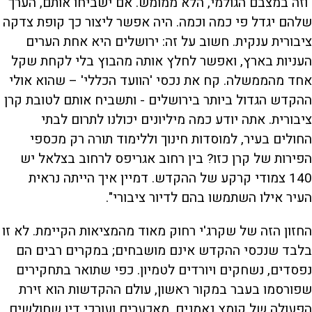
"וזה במצבם הגולמי, הלא ממומש. אם ישביחו אותם, הערך
שלהם יגדל פי כמה וכמה. היה אפשר ליצור כך קופת צדקה
ציבורית ענקית. חשוב על זה: ירושלים היא אחת הערים
העניות בארץ, ואפשר לחלץ אותה מהבוץ בלי לקחת שקל
אחד מהממשלה. קח את נכסי 'הוועד הכללי' – שהוא אולי
ההקדש הגדול ביותר בירושלים - ותשביח אותם לטובת קרן
ציבורית. אתה יודע כמה מיליונים יכולנו לתרום לבתי
החולים בעיר, למוסדות חינוך וללימוד תורה רק מכספי
הפירות של קרן כזו? בין רחוב אגריפס לרחוב בצלאל יש
140 צמודי קרקע של ההקדש. דמיין איך הייתה נראית
העיר אילו השתמשו בהם לדיור ציבורי".
החזון הזה של שקרג'י רחוק מאוד מהמציאות הקיימת. לא זו
בלבד שנכסי ההקדש אינם מושבחים; במקרים רבים הם
נפסדים, נשחקים ויורדים לטמיון. כפי שתואר בתחקירים
שפורסמו בעבר במקור ראשון, עולם ההקדשות הוא זירת
הפעולה של קומץ נאמנים, מאכערים ועורכי דין שחולשים