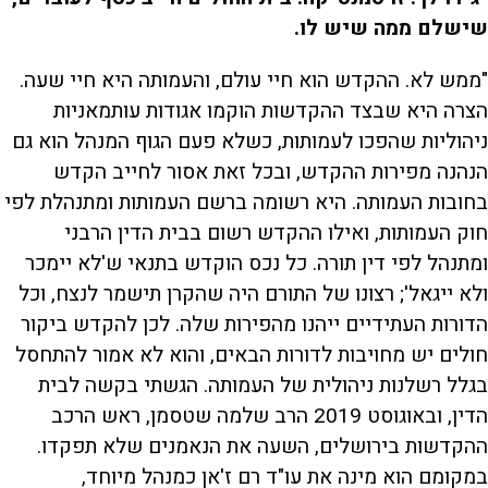
שישלם ממה שיש לו.
"ממש לא. ההקדש הוא חיי עולם, והעמותה היא חיי שעה.
הצרה היא שבצד ההקדשות הוקמו אגודות עותמאניות
ניהוליות שהפכו לעמותות, כשלא פעם הגוף המנהל הוא גם
הנהנה מפירות ההקדש, ובכל זאת אסור לחייב הקדש
בחובות העמותה. היא רשומה ברשם העמותות ומתנהלת לפי
חוק העמותות, ואילו ההקדש רשום בבית הדין הרבני
ומתנהל לפי דין תורה. כל נכס הוקדש בתנאי ש'לא יימכר
ולא ייגאל'; רצונו של התורם היה שהקרן תישמר לנצח, וכל
הדורות העתידיים ייהנו מהפירות שלה. לכן להקדש ביקור
חולים יש מחויבות לדורות הבאים, והוא לא אמור להתחסל
בגלל רשלנות ניהולית של העמותה. הגשתי בקשה לבית
הדין, ובאוגוסט 2019 הרב שלמה שטסמן, ראש הרכב
ההקדשות בירושלים, השעה את הנאמנים שלא תפקדו.
במקומם הוא מינה את עו"ד רם ז'אן כמנהל מיוחד,