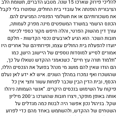
להליכי פירוק שארכו 15 שנה. מטבע הדברים, תשומת הלב
הציבורית הופנתה אל עובדי בית החולים, שפוטרו בלי לקבל
את משכורותיהם או את תשלומי הפנסיה המגיעים להם.
הכונס הרשמי במשרד המשפטים מינה מפרק לעמותה,
עורך דין מהשוק הפרטי, והלה חיפש מקור כספי לכיסוי
חובות השכר. הוא הגיע לארבעים נכסי הקדשות - חלקם
יועדו להפעלת בית החולים עצמו, ופירותיהם של אחרים היו
אמורים לסייע למוסדות נוספים של היישוב הישן, כמו
"תלמוד תורה עץ חיים". כשנאמני ההקדש נשאלו על כך,
הם הודו שאין להם מושג מי מנהל בפועל את הנכסים הללו,
שהושכרו ואף נמכרו במהלך השנים. איש לא ידע לאן נעלם
הכסף, ובית הדין הבין שכבר לפחות עשור וחצי אין כל
פיקוח על השימוש בנכסים היקרים. "אנשי העמותה ניהלו
אותה באופן מופקר, ויצרו חובות שהוערכו ב־200 מיליון
שקל. בניהול נכון אפשר היה לבנות כמה מגדלים על
השטחים של ההקדש, ולהשתמש באחד מהם כדי לפרוע