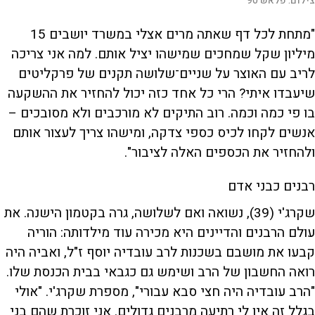
צילום:
פלאש 90
"מתחת לכל דף שאתה מרים אצלי במשרד יושבים 15
מיליון שקל שמחכים שמישהו יציל אותם. למה אני צריכה
לריב עם האוצר על שניים־שלושה תקנים של פרקליטים
שיעבדו איתי? הרי כל אחד כזה יכול להחזיר את ההשקעה
בו פי כמה וכמה. רוב התיקים לא מורכבים ולא מסובכים –
אנשים לקחו לכיס כספי צדקה, ומישהו צריך לעצור אותם
ולהחזיר את הכספים האלה לציבור".
רבנים כבני אדם
שקרג'י (39), נשואה ואם לשלושה, גרה בקטמון הישנה. את
עולם הרבנים והדיינים היא מכירה עוד מילדותה: הוריה
קבעו את מושבם בשכנות לרב עובדיה יוסף ז"ל, ואביה היה
רואה החשבון של הרב ושימש גם כגבאי בבית הכנסת שלו.
"הרב עובדיה היה חצי סבא עבורי", מספרת שקרג'י. "אולי
בגלל זה אין לי רתיעה מרבנים גדולים. אני זוכרת שהם בני