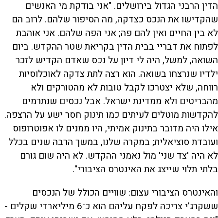
הדין הרבני הגדול בירושלים. "אני בודקת מי האנשים
שהקדישו את הנכס כצדקה, מה הסיפור שלהם. לרוב הם
לא בין החיים ואין להם פה; אני הפה שלהם. אני אוהבת
לפתוח את דבריי בבית הדין בקריאת שטר ההקדש. ביום
השואה, למשל, היה לי דיון על נכס שאדם הקדיש לזכר
ילדיו שנרצחו בשואה. הוא רצה לתת צדקה לאוכלוסיות
רווחה, שלא יצטרכו לקבל טובות לא מהטורקים ולא
מהבריטים ולא ממדינת ישראל. אבל נכסים שנתרמים
להקדשות מוטלים לעיתים כמו תינוק חסר ישע על הרצפה.
אילו היה מדובר בתינוק אמיתי, היו ממנים לו אפוטרופוס
ועובדת סוציאלית; במקרה שלנו, במשך הרבה שנים בכלל
לא היה 'צד שני' מול נאמני ההקדש. לא היה שום גורם
בלתי תלוי שייצג את האינטרס הציבורי".
והאינטרס הציבורי עצום: שוויים הכולל של הנכסים
ששקרג'י צריכה לפקח עליהם הוא כ־6 מיליארדי שקלים -