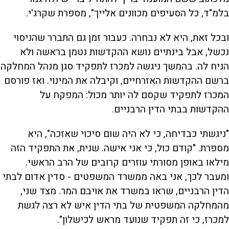
בלמ"ד, כל הסעיפים מכוונים אלייך", מספרת שקרג'י.
ובכל זאת, היא לא נבחרה. כעבור זמן גם התברר שהניסוי
נכשל, אבל בינתיים נושא ההקדשות נטמן בראשה ולא
הניח לה. בהמשך ניגשה למכרז לתפקיד סגן מנהל המחלקה
ברשם ההקדשות האזרחיים, וקיבלה את המינוי. ואז פורסם
המכרז לתפקיד שקסם לה יותר מכול: המפקח על
ההקדשות בבתי הדין הרבניים.
"ניגשתי כבדיחה, כי לא היה שום סיכוי שאזכה", היא
מספרת. "קודם כול, כי אני אישה. שנית, את התפקיד הזה
מילאו באופן מסורתי עוזרים קרובים של הרב הראשי.
ומעבר לכך, אני באה ממשרד המשפטים - סדין אדום לבתי
הדין הרבניים, שראו במשרד את אויבם המר. מצד שני,
מהמחלקה המשפטית של בתי הדין איש לא רצה לגשת
למכרז, כי זה תפקיד שנועד מראש לכישלון".