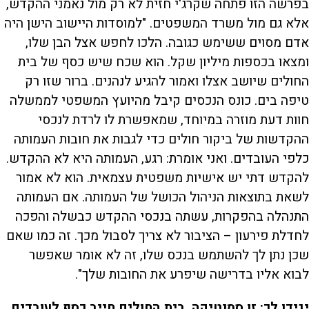
בפרשה הזו פתחה שקרג'י חזית לא רק מול נאמני ההקדש,
אלא גם מול משרד המשפטים. "למוסדות היישוב הישן היה
אדם מסוים ששימש כגובה. הלכו לחפש אצל הבן שלו,
ומצאו בכספות מיליון שקל. הוא שכח שיש כסף של בית
החולים שיושב אצלו ואמור להגיע לנהנים. ברור שזו רק
טיפה בים. כונס הנכסים קיבל מהיועץ המשפטי לממשלה
חוות דעת מוזרה במיוחד, שמאפשרת לו לרדת לנכסי
ההקדשות של ביקור חולים כדי לגבות את חובות העמותה
כלפי העובדים. ואני אומרת: רגע, העמותה היא לא ההקדש.
להקדש דתי יש אישיות משפטית עצמאית. הוא לא אמור
לשאת בתוצאות הניהול הכושל של העמותה. אם העמותה
התנהלה בהפקרות, עשתה בנכסי ההקדש כבשלה והפכה
לחדלת פירעון – הציבור לא צריך לסבול מכך. זה כמו שאם
שכן נתן לך להשתמש בנכס שלו, זה לא אומר שאפשר
לבוא אליו בדרישה שיפרע את החובות שלך".
יגידו לך: זו סמנטיקה. בית החולים חייב כסף לעובדים,