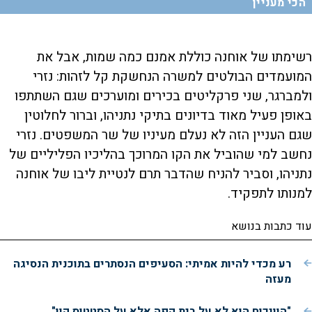
הכי מעניין
רשימתו של אוחנה כוללת אמנם כמה שמות, אבל את
המועמדים הבולטים למשרה הנחשקת קל לזהות: נזרי
ולמברגר, שני פרקליטים בכירים ומוערכים שגם השתתפו
באופן פעיל מאוד בדיונים בתיקי נתניהו, וברור לחלוטין
שגם העניין הזה לא נעלם מעיניו של שר המשפטים. נזרי
נחשב למי שהוביל את הקו המרוכך בהליכיו הפליליים של
נתניהו, וסביר להניח שהדבר תרם לנטיית ליבו של אוחנה
למנותו לתפקיד.
עוד כתבות בנושא
רע מכדי להיות אמיתי: הסעיפים הנסתרים בתוכנית הנסיגה
מעזה
"הוויכוח הוא לא על בית קפה אלא על הסטטוס קוו"