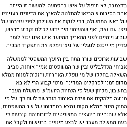
בדצמבר, לא תיפול על איש בהפתעה. למעשה זו הייתה
אחת הסיבות שהביאו להחלטה להאיץ את הדיונים בענייניו
של ראש הממשלה, כדי לנקות את השולחן לפני עזיבתו של
ניצן. עם זאת, ואף שהעיתוי היה ידוע לכולם וקבוע מראש,
שבוע ויומיים לפני התאריך המיועד איש אינו יכול לומר
עדיין מי ייכנס לנעליו של ניצן וימלא את התפקיד הבכיר.
שבועות ארוכים שורר מתח בין היועץ המשפטי לממשלה
אביחי מנדלבליט ובין שר המשפטים אמיר אוחנה, סביב
השאלה בחלקו של מי נופלת האחריות והזכות למנות ממלא
מקום זמני לפרקליט המדינה. מינוי קבוע הרי לא בא
בחשבון, מכיוון שעל פי הנחיות היועמ"ש ממשלת מעבר
מנועה מלהקים את ועדת האיתור הנדרשת לשם כך. על פי
החוק מינוי ממלא מקום נמצא בסמכותו של שר המשפטים,
אלא שהנחיות היועצים המשפטיים לדורותיהם קובעות כי
בעת ממשלת מעבר יש לבצע מינויים ברגישות ולקבל את