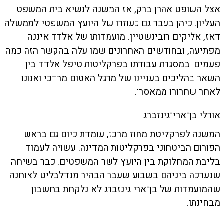
אצל השופט אהרן ברק, אז המשנה לנשיא בית המשפט
העליון. כיהן בעבר גם כעוזרו של היועץ המשפטי לממשלה
דאז, אליקים רובינשטיין. מועמדותו של אלדד איננה
מפתיעה, ובחודשים האחרונים שמו עלה בהקשר הזה כמה
פעמים. במסגרת עבודתו בפרקליטות טיפל אלדד בין
השאר בהליכים בעניינו של מרגל האטום מרדכי ואנונו
לאחר שחרורו ממאסרו.
אורלי בן־ארי־גינזברג
המשנה לפרקליטת מחוז מרכז, עומדת כיום גם בראש
הפורום הביטחוני בפרקליטות המדינה. עשויה לעמוד
בליבת המחלוקת בין היועץ לשר המשפטים. כבר בשיחה
שנערכה ביניהם בשבוע שעבר הבהיר מנדלבליט לאוחנה
שהמועמדות של בן־ארי ֿגינזברג לא נלקחת בחשבון
מבחינתו.