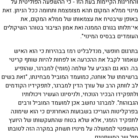
והחריגות הקיימות בעת הזו - כי ההשפעה הפוליטית על
מינוי ממלא המקום תהא מצומצמת ותחומה ככל הניתן. זאת
באופן שיבטיח את עצמאותו של ממלא המקום, את
אי־תלותו בגורם הממנה ואת אמון הציבור בטוהר השיקולים
העומדים בבסיס המינוי".
בתרגום חופשי, מנדלבליט רמז בבהירות כי הוא האיש
שאמור לקבל את ההכרעה או לפחות להיות שותף קריטי
בה. הוא גם הצביע על שלמה (מומי) למברגר, שהופיע
ברשימתו של אוחנה, כמועמד המוביל מבחינתו, "זאת בשים
לב לוותק הרב של עורך הדין למברגר, לתפקידיו הקודמים
ולתפקידו הבכיר הנוכחי, ולניסיונו העשיר ויכולותיו
הגבוהות". למברגר נחשב אכן למועמד המוביל ורבים
בפרקליטות העריכו בשבועות האחרונים כי הוא שימונה
לתפקיד הזמני, אלא שלא בטוח שהתעקשותו של היועץ
המשפטי לממשלה על מינויו תשחק במקרה הזה לטובתו
מול שר המשפטים.