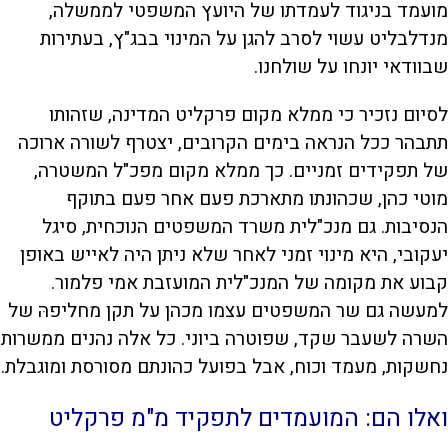
מועמד בניגוד לעמדתו של היועץ המשפטי לממשלה,
מנדלבליט עשוי לסרב להגן על המינוי בבג"ץ, בעתירות
שבוודאי יונחו על שולחנו.
לסיום נזכיר כי ממלא מקום פרקליט המדינה, שזהותו
תתבהר ככל הנראה בימים הקרובים, יצטרף לשורה ארוכה
של תפקידים זמניים. כך ממלא מקום מפכ"ל המשטרה,
מוטי כהן, שכהונתו מתארכת פעם אחר פעם בתוקף
הנסיבות. גם מנכ"לית משרד המשפטים הנוכחית, סיגל
יעקובי, היא מינוי זמני לאחר שלא ניתן היה לאייש באופן
קבוע את מקומה של המנכ"לית המועזבת אמי פלמור.
למעשה גם שר המשפטים עצמו מכהן על תקן מחליפהּ של
השרה לשעבר שקד, שפוטרה ביוני. כל אלה נהנים ממשרות
נחשקות, מעמד וכוח, אבל בפועל כהונתם מסורסת ומוגבלת.
ואלו הם: המועמדים לתפקיד מ"מ פרקליט