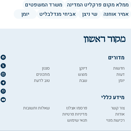
ממלא מקום פרקליט המדינה
משרד המשפטים
אמיר אוחנה
שי ניצן
אביחי מנדלבליט
יומן
מדורים
חדשות
דיוקן
סגנון
דעות
מוצש
מתכונים
יומן
שבת
טוב לדעת
מידע כללי
צור קשר
פרסמו אצלנו
שאלות ותשובות
אודות
מדיניות פרטיות
רכישת מנוי
תנאי שימוש