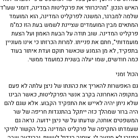
האיש הנכון. "מהיכרותי את פרקליטות המדינה, דומני שעו"ד
שלמה למברגר, המשנה לפרקליט המדינה, הוא המועמד
המתאים מבין המועמדים שציינת לשמש בעת הזו כמ"מ
פרקליט המדינה. שוב תודה על הבעת האמון ועל הצעת
מועמדותי", חתם את פנייתו. למרות הכרזתו כי אינו מעוניין
בתפקיד, לא מן הנמנע שכאשר תוקם ועדת איתור בעוד
כמה חודשים, שמו יעלה בשנית כמועמד ממשי.
הכול זמני
גם האפשרות להאריך את כהונתו של ניצן עלתה לא פעם
בתקופה האחרונה בקרב אנשי הפרקליטות, כאשר הבינו
שלא ניתן יהיה לאייש את התפקיד הקבוע. אלא שגם להם
היה ברור שמהלך כזה ייתקל בהתנגדות חריפה של שר
המשפטים אוחנה, שדעתו על שי ניצן ידועה. נראה גם
שעמדתו התקיפה של פרקליט המדינה בכל הקשור לתיקי
נתניהו לא סייעה לו. אוחנה הגדיל לעשות, ובהודעה שבה