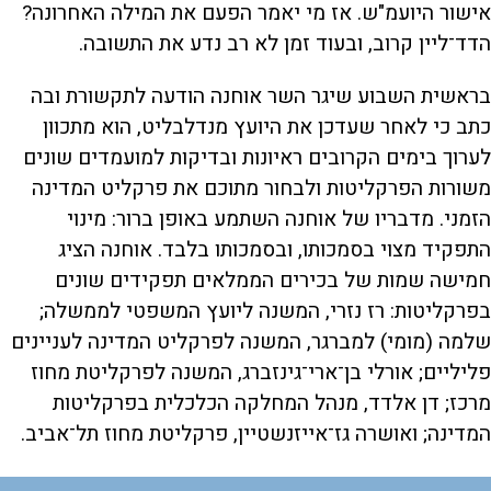
אישור היועמ"ש. אז מי יאמר הפעם את המילה האחרונה?
הדד־ליין קרוב, ובעוד זמן לא רב נדע את התשובה.
בראשית השבוע שיגר השר אוחנה הודעה לתקשורת ובה
כתב כי לאחר שעדכן את היועץ מנדלבליט, הוא מתכוון
לערוך בימים הקרובים ראיונות ובדיקות למועמדים שונים
משורות הפרקליטות ולבחור מתוכם את פרקליט המדינה
הזמני. מדבריו של אוחנה השתמע באופן ברור: מינוי
התפקיד מצוי בסמכותו, ובסמכותו בלבד. אוחנה הציג
חמישה שמות של בכירים הממלאים תפקידים שונים
בפרקליטות: רז נזרי, המשנה ליועץ המשפטי לממשלה;
שלמה (מומי) למברגר, המשנה לפרקליט המדינה לעניינים
פליליים; אורלי בן־ארי־גינזברג, המשנה לפרקליטת מחוז
מרכז; דן אלדד, מנהל המחלקה הכלכלית בפרקליטות
המדינה; ואושרה גז־אייזנשטיין, פרקליטת מחוז תל־אביב.