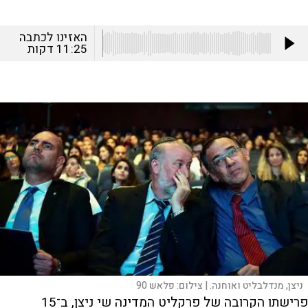
האזינו לכתבה
11:25
דקות
ניצן, מנדלבליט ואוחנה. |
צילום:
פלאש 90
פרישתו הקרובה של פרקליט המדינה שי ניצן, ב־15