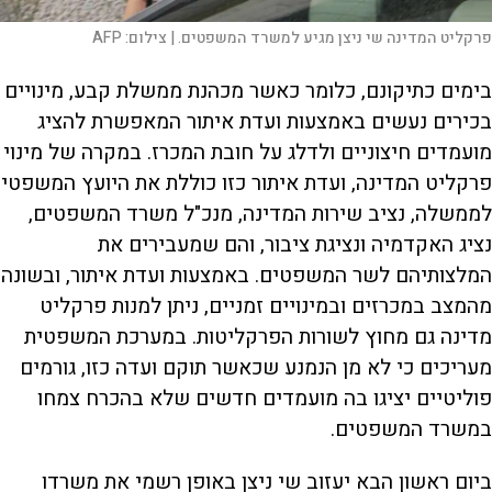
פרקליט המדינה שי ניצן מגיע למשרד המשפטים. |
צילום:
AFP
בימים כתיקונם, כלומר כאשר מכהנת ממשלת קבע, מינויים
בכירים נעשים באמצעות ועדת איתור המאפשרת להציג
מועמדים חיצוניים ולדלג על חובת המכרז. במקרה של מינוי
פרקליט המדינה, ועדת איתור כזו כוללת את היועץ המשפטי
לממשלה, נציב שירות המדינה, מנכ"ל משרד המשפטים,
נציג האקדמיה ונציגת ציבור, והם שמעבירים את
המלצותיהם לשר המשפטים. באמצעות ועדת איתור, ובשונה
מהמצב במכרזים ובמינויים זמניים, ניתן למנות פרקליט
מדינה גם מחוץ לשורות הפרקליטות. במערכת המשפטית
מעריכים כי לא מן הנמנע שכאשר תוקם ועדה כזו, גורמים
פוליטיים יציגו בה מועמדים חדשים שלא בהכרח צמחו
במשרד המשפטים.
ביום ראשון הבא יעזוב שי ניצן באופן רשמי את משרדו