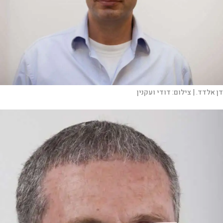
דן אלדד. |
צילום:
דודי ועקנין