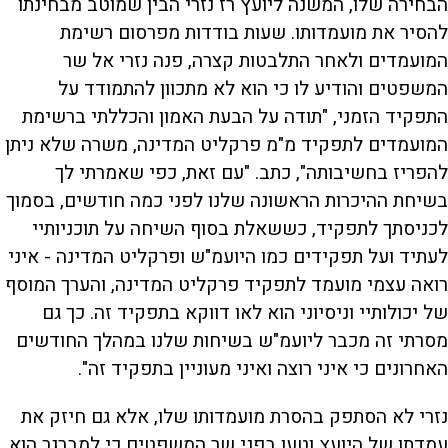
הבחירה שלו, המשנה ליועץ רז נזרי הבין שמוטב מבחינתו
להסיר את מועמדותו. שעות בודדות מפרסום רשימת
המועמדים ולאחר התלבטות קצרה, פנה נזרי אל שר
המשפטים והודיע לו כי הוא לא מתכוון להתמודד על
התפקיד הזמני, "תודה על הבעת האמון והכללתי ברשימת
המועמדים לתפקיד מ"מ פרקליט המדינה, משרה שלא ניתן
להפריז בחשיבותה", כתב. "עם זאת, כפי שאמרתי לך
בשיחת ההיכרות הראשונה שלנו לפני כמה חודשים, בסמוך
לכניסתך לתפקיד, כששאלת בסוף השיחה על תוכניותיי
לעתיד ועל תפקידים כמו היועמ"ש ופרקליט המדינה - איני
רואה עצמי מועמד לתפקיד פרקליט המדינה, והערך המוסף
של יכולותיי וניסיוני הוא לאו דווקא בתפקיד זה. כך גם
מסרתי זה מכבר ליועמ"ש בשיחות שלנו במהלך החודשים
האחרונים כי איני רוצה ואיני מעוניין בתפקיד זה".
נזרי לא הסתפק בהסרת מועמדותו שלו, אלא גם חיזק את
עמדתו של היועץ וטען בפני שר המשפטים כי למברגר הוא