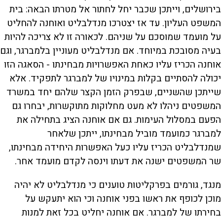
בירושלים, וייתכן שכבר יחל לחתור אל מטרתו הבאה: בית
המשפט העליון. עד אז יצטרכו מנדלבליט ואוחנה להחליט
על מועמד שמוסכם על שניהם. לכאורה זו לא צריכה להיות
בעיה מסובכת במיוחד. אם מנדלבליט מעוניין בלמברגר, וגם
אוחנה הכריז עליו כאחת האפשרויות מבחינתו - הסאגה הזו
יכולה להסתיים בקלות במינויו של למברגר לתפקיד. אלא
שייתכן שהשניים, שבפרק הזמן הקצר שלהם יחד במשרד
המשפטים ניהלו לא מעט מחלוקות מתוקשרות, יבחרו גם
הפעם במסלול העימות. גם אם אוחנה הציג בתחילה את
למברגר כמועמד מוביל מבחינתו, ייתכן שלאחר
שמנדלבליט הכריז עליו כעל האפשרות היחידה מבחינתו,
שר המשפטים ישנה את דעתו וינסה לקדם מועמד אחר.
מנגד, גורמים בפרקליטות טוענים כי מנדלבליט לא יהיה
מוכן לכופף את ראשו בפני אוחנה וכי הוא יתעקש על
בחירתו של למברגר. אם אוחנה יחליט בכל זאת למנות