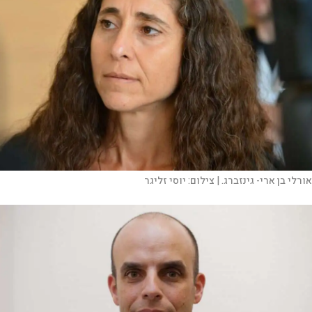
אורלי בן ארי- גינזברג. |
צילום:
יוסי זליגר