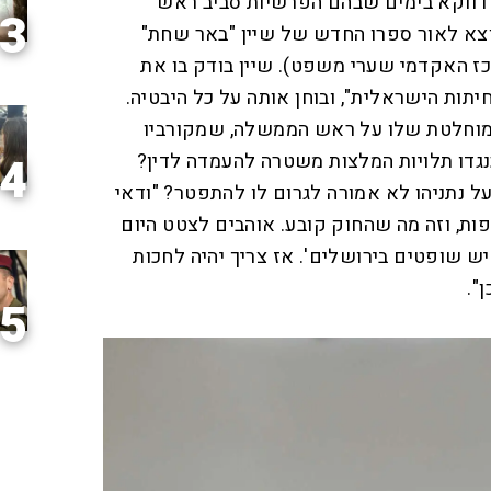
, דווקא בימים שבהם הפרשיות סביב ראש
3
צא לאור ספרו החדש של שיין "באר שחת"
כז האקדמי שערי משפט). שיין בודק בו את
תות הישראלית", ובוחן אותה על כל היבטיה.
המוחלטת שלו על ראש הממשלה, שמקורביו
כנגדו תלויות המלצות משטרה להעמדה לדין?
4
 נתניהו לא אמורה לגרום לו להתפטר? "ודאי
פות, וזה מה שהחוק קובע. אוהבים לצטט היום
יש שופטים בירושלים'. אז צריך יהיה לחכות
".
5