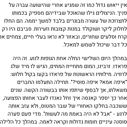
אין ייאוש גדול כמו זה שמגיע אחרי שהישועה עברה על
פניך. הניצולים גילו שהאוכל שבידיהם מספיק בכמותו
לתצרוכת של עשרה מבוגרים בלבד למשך יממה. הם החלו
לחלוק ליקר ושוקולד במנות קצובות וזעירות. סביבם היו רק
קרח וסלעים שחורים, ובאזור לא נראו בעלי חיים, צמחים או
כל דבר שיכול לשמש למאכל.
במהלך היום השלישי החלה אחת הגופות לנוע. זה היה
פראדו. זרבינו, המום מתחיית המתים, הגיש לו מיד שלג
לרוויה. מילותיו הראשונות של פראדו בקעו בקול חלוש:
"איפה אמא? איפה סוסי?". תחילה התעלמו החברים
משאלתו, אך לבסוף שיתפו אותו בבשורה הקשה. שנים
אחר כך יספר קאנסה איך זחל נאנדו לעבר אחותו הפצועה,
ששכבה בחלקו האחורי של שבר המטוס, ולא עזב אותה
לרגע - "אבל לא היה באמת מה לעשות". מדי פעם פערה
סוסנה עיניים חומות גדולות וקראה לאמה. במהלך כל הלילה