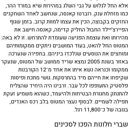
אלא החל לגלוש על גבי השלג במהירות שיא במורד ההר,
כמו מזחלת ענק. רוברטו קאנסה, שנחשב לאחד השחקנים
החזקים בקבוצה, הכין את עצמו למוות קרוב. בזמן שגוף
הפיירצ'יילד החבול החליק קדימה, קאנסה חישב את
מהירותו ואת עוצמת הפגיעה שעומדת להתרחש. זו לא באה:
המטוס החל להאט, בעוד המושבים ניתקים ממקומותיהם
ומוחצים את הנוסעים שנלכדו ביניהם. בחפירה שנערכה
באזור בשנת 2005 נמצא שריד ממושב של המטוס, שנעקר
ממקומו וכנראה נשא איתו את אחד מ־12 הקורבנות
שקיפחו את חייהם מיד בהתרסקות. גושי מתכת ופיסות
פלסטיק התעופפו לכל עבר. זרבינו היה היחיד שהצליח
להתנתק מחגורת הבטיחות ולהיעמד, כשהוא משמיע זעקת
תפילה לשמיים. לבסוף נעצר המטוס בלב רכס האנדים,
בגובה של כ־11,800 רגל.
שברי חלונות הפכו לסכינים