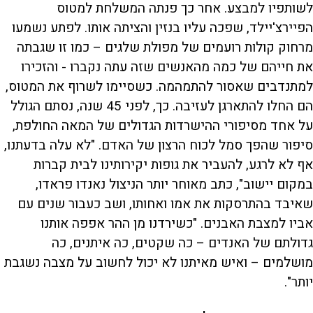
לשותפיו למבצע. אחר כך פנתה המשלחת למטוס
הפיירצ'יילד, שפכה עליו בנזין והציתה אותו. לפתע נשמעו
מרחוק קולות רועמים של מפולת שלגים – כמו זו שגבתה
את חייהם של כמה מהאנשים שזה עתה נקברו - והזכירו
למתנדבים שאסור להתמהמה. כשסיימו לשרוף את המטוס,
הם החלו להתארגן לעזיבה. כך, לפני 45 שנה, נסתם הגולל
על אחד מסיפורי ההישרדות הגדולים של המאה החולפת,
סיפור שהפך סמל לכוח הרצון של האדם. "לא עלה בדעתנו,
אף לא לרגע, להעביר את גופות יקירותינו לבית קברות
במקום יישוב", כתב מאוחר יותר הניצול נאנדו פראדו,
שאיבד בהתרסקות את אמו ואחותו, ושב כעבור שנים עם
אביו למצבת האבנים. "כשירדנו מן ההר אפפה אותנו
גדולתם של האנדים – כה שקטים, כה איתנים, כה
מושלמים – ואיש מאיתנו לא יכול לחשוב על מצבה נשגבת
יותר".