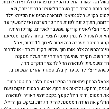
בשל מזג האוויר החליטו הטייסים פראדס ולגורארה לחצות
את חומת ההרים דרך מעבר פלאנצ'ון הדרומי יותר, ולא
לטוס בקו ישר לסנטיאגו. לגורארה הסיט את הפיירצ'יילד
דרומה, מתוך כוונה לפנות אחר כך מערבה ואז להמשיך עד
לעיר הצ'יליאנית קוריקו שמעבר לאנדים. קוריקו הייתה
האות להתחיל להנמיך טוס, ולהצפין בחזרה לעבר סנטיאגו.
קטע הטיסה מערבה היה אמור לארוך 11 דקות, אבל
טייס־המשנה צלח אותו תוך שלוש דקות בלבד - או לפחות
כך חשב. חקירה שתיערך מאוחר יותר תעלה מסקנה
חד־משמעית: לגורארה החל להנמיך מוקדם מדי,
כשהפיירצ'יילד נע עדיין בלב פסגות ההרים המשוננים.
אבאל הבחין פתאום כי החלון נאטם בלבן. הם טסו בתוך
עננים, והתקשו לראות את הנוף. ארבע חבטות חזקות ניערו
את המטוס, והוא החל לקפץ בקצב זרמי האוויר. לגורארה
הדליק את הנורה המסמנת להדק חגורות, וביקש מן הדייל,