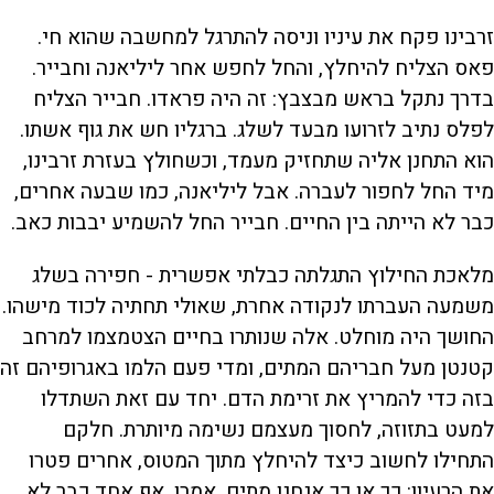
זרבינו פקח את עיניו וניסה להתרגל למחשבה שהוא חי.
פאס הצליח להיחלץ, והחל לחפש אחר ליליאנה וחבייר.
בדרך נתקל בראש מבצבץ: זה היה פראדו. חבייר הצליח
לפלס נתיב לזרועו מבעד לשלג. ברגליו חש את גוף אשתו.
הוא התחנן אליה שתחזיק מעמד, וכשחולץ בעזרת זרבינו,
מיד החל לחפור לעברה. אבל ליליאנה, כמו שבעה אחרים,
כבר לא הייתה בין החיים. חבייר החל להשמיע יבבות כאב.
מלאכת החילוץ התגלתה כבלתי אפשרית - חפירה בשלג
משמעה העברתו לנקודה אחרת, שאולי תחתיה לכוד מישהו.
החושך היה מוחלט. אלה שנותרו בחיים הצטמצמו למרחב
קטנטן מעל חבריהם המתים, ומדי פעם הלמו באגרופיהם זה
בזה כדי להמריץ את זרימת הדם. יחד עם זאת השתדלו
למעט בתזוזה, לחסוך מעצמם נשימה מיותרת. חלקם
התחילו לחשוב כיצד להיחלץ מתוך המטוס, אחרים פטרו
את הרעיון: כך או כך אנחנו מתים, אמרו. אף אחד כבר לא