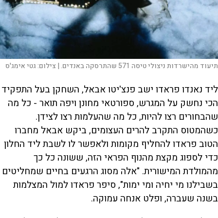
תיעוד מהישרדות ניצולי טיסה 571 שהתרסקה באנדים. |
צילום:
גטי אימג'ס
ליד נאנדו פראדו ישב פנצ'יטו אבאל, השחקן בעל התפקיד
הכי נחשק על המגרש, ספורטאי מחונן ויפה תואר - כל מה
שהבחורים רצו להיות, כל מה שהעלמות רצו לצידן.
כשהמטוס התקרב להרים העצומים, ביקש אבאל מחברו
הטוב פראדו להחליף מקומות ולאפשר לו לשבת ליד החלון
כדי לספוג מקצת מהנוף הפראי הזה, ששונה כל כך
מהמולדת המישורית. "אלה מסוג הרגעים בחיים שמחליטים
בשבילנו מי יחיה ומי ימות", סיפר פראדו למול המצלמות
בשנה שעברה, ופלט אנחה עמוקה.