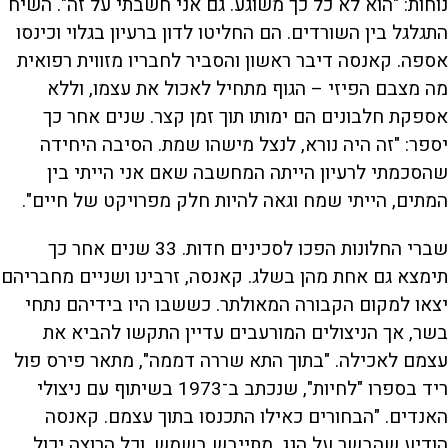
נוחות: "הוא לא כל כך משוגע. גם אני חשבתי על זה". השיח
התגלגל בין השורדים. הם החליטו לדון ברעיון בגלוי וכינסו
אספה. קאנסה דיבר ראשון והסביר לחבריו מזווית רפואית
מה מצבם הפיזי – הגוף מתחיל לאכול את עצמו, וללא
אספקת חלבונים הם ימותו תוך זמן קצר. שנים אחר כך
יספר: "זה היה נורא, לנצל מישהו שמת. הסיבה היחידה
שהסכמתי לרעיון הייתה המחשבה שאם אני הייתי בין
המתים, הייתי שמח וגאה להיות חלק מפרויקט של חיים".
שברי החלונות הפכו לסכינים חדות. 33 שנים אחר כך
תימצא גם אחת מהן בשלג. קאנסה, זרבינו ושניים מחבריהם
יצאו למקום הקבורה המאולתר. כששבו היו בידיהם נתחי
בשר, אך הניצולים המורעבים עדיין התקשו להביא את
עצמם לאכילה. "בתוך התא שררה דממה", מתאר פירס פול
ריד בספרו "לחיות", שנכתב ב־1973 בשיתוף עם ניצולי
האנדים. "הבחורים כאילו התכנסו בתוך עצמם. קאנסה
הודיע שהבשר על הגג, מתייבש בשמש, וכל הרוצה יכול