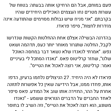
פעם במוחם, אבל הם הרחיקו אותה בבעתה: בטווח של
עשרות מטרים נחו העצמים האכילים היחידים שהיו
בקרבתם. "אני מניח שיש גבולות מסוימים שהתודעה אינה
מזדרזת לחצות", סיפר פראדו.
בהדרגה הבשילה אצלם אחת ההחלטות הקשות שנדרשו
לקבל, החלטה שתגרור מאוחר יותר כעס, תדהמה ושאט
נפש. "אמרתי לנאנדו שלא נשאר דבר במחסה האוכל
שלנו", שחזר קרליטוס פאס. "נאנדו הסתכל לי בעיניים
ואמר: קרליטוס, אני רוצה לאכול את הטייס".
פראדו לא היה היחיד. 27 הניצולים נלחמו ברעיון, הדפו
אותו, פחדו ממנו, אבל הידיעה שאין כל אפשרות לתזונה
אחרת על ההר, החזירה אותו שוב אל המודע. פאס סיפר
לאחד החברים על הדברים הנוראים ששמע - "נאנדו
משוגע, הוא רוצה לאכול את הטייס", וזה השיב לו בחוסר