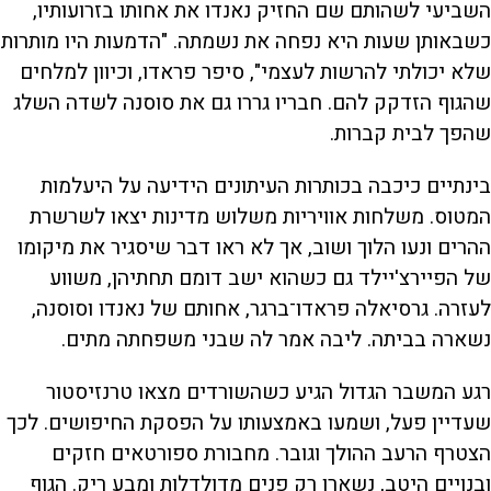
השביעי לשהותם שם החזיק נאנדו את אחותו בזרועותיו,
כשבאותן שעות היא נפחה את נשמתה. "הדמעות היו מותרות
שלא יכולתי להרשות לעצמי", סיפר פראדו, וכיוון למלחים
שהגוף הזדקק להם. חבריו גררו גם את סוסנה לשדה השלג
שהפך לבית קברות.
בינתיים כיכבה בכותרות העיתונים הידיעה על היעלמות
המטוס. משלחות אוויריות משלוש מדינות יצאו לשרשרת
ההרים ונעו הלוך ושוב, אך לא ראו דבר שיסגיר את מיקומו
של הפיירצ'יילד גם כשהוא ישב דומם תחתיהן, משווע
לעזרה. גרסיאלה פראדו־ברגר, אחותם של נאנדו וסוסנה,
נשארה בביתה. ליבה אמר לה שבני משפחתה מתים.
רגע המשבר הגדול הגיע כשהשורדים מצאו טרנזיסטור
שעדיין פעל, ושמעו באמצעותו על הפסקת החיפושים. לכך
הצטרף הרעב ההולך וגובר. מחבורת ספורטאים חזקים
ובנויים היטב, נשארו רק פנים מדולדלות ומבע ריק. הגוף