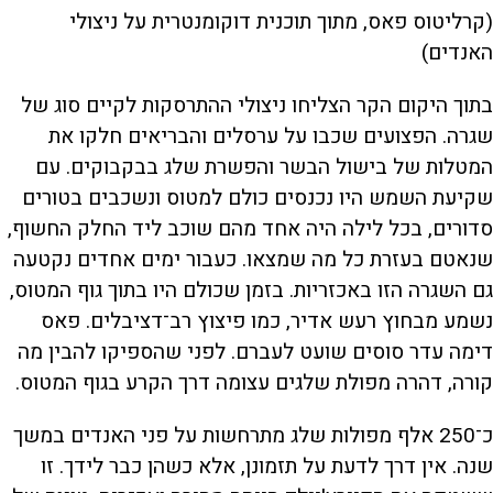
(קרליטוס פאס, מתוך תוכנית דוקומנטרית על ניצולי
האנדים)
בתוך היקום הקר הצליחו ניצולי ההתרסקות לקיים סוג של
שגרה. הפצועים שכבו על ערסלים והבריאים חלקו את
המטלות של בישול הבשר והפשרת שלג בבקבוקים. עם
שקיעת השמש היו נכנסים כולם למטוס ונשכבים בטורים
סדורים, בכל לילה היה אחד מהם שוכב ליד החלק החשוף,
שנאטם בעזרת כל מה שמצאו. כעבור ימים אחדים נקטעה
גם השגרה הזו באכזריות. בזמן שכולם היו בתוך גוף המטוס,
נשמע מבחוץ רעש אדיר, כמו פיצוץ רב־דציבלים. פאס
דימה עדר סוסים שועט לעברם. לפני שהספיקו להבין מה
קורה, דהרה מפולת שלגים עצומה דרך הקרע בגוף המטוס.
כ־250 אלף מפולות שלג מתרחשות על פני האנדים במשך
שנה. אין דרך לדעת על תזמונן, אלא כשהן כבר לידך. זו