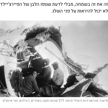
זה את זה בשמחה, מבלי לדעת שגופו הלבן של הפיירצ'יילד
לא יכול להיראות על פני השלג.
תיעוד מהישרדות ניצולי טיסה 571 שהתרסקה באנדים. |
צילום:
גטי אימג'ס