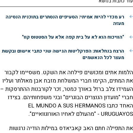
עוד כתבות בנושא
רע מכדי להיות אמיתי: הסעיפים הנסתרים בתוכנית הנסיגה
מעזה
"הוויכוח הוא לא על בית קפה אלא על הסטטוס קוו"
הרצח בנחלאות: הפרקליטות הגישה שני כתבי אישום ובקשת
מעצר לכל הנאשמים
הלמות אתים ומכושים פילחה את השקט. משסיימו לקבור
את המתים, הקימו חברי המשלחת מזבח אבן מאולתר ועליו
העמידו צלב ברזל באורך כמטר, זכר לקורבנות ההתרסקות –
חברי "מועדון הנוצרים הבוגרים" ובני משפחותיהם. בצידו
האחד כתבו EL MUNDO A SUS HERMANOS
URUGUAYOS - "מהעולם לאחיו האורוגוואיים".
את התפילה חתם האב קאביאדס במילות הודיה נרגשות