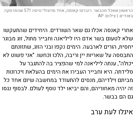
הראשון שאכל מהבשר. רוברטו קאנסה, אחד מניצולי טיסה 571 שהתרסקה
באנדים. |
צילום:
AP
אחרי קאנסה אכלו גם שאר השורדים. היחידים שהתעקשו
שלא לטעום בשר אדם היו ליליאנה וחבייר מתול, זוג מבוגר
יחסית, הורים לארבעה. הימים נקפו ובני הזוג, שתזונתם
התבססה על שאריות יין וריבה, הלכו וכחשו. "אני פשוט לא
יכולה", ענתה ליליאנה למי שהפציר בה להתגבר על
סלידתה. היא וחבייר העבירו את הימים בהעלאת זיכרונות
מביתם וילדיהם, מנסים להתעודד במחשבה שיום אחד כל
זה יהיה מאחוריהם, והם יביאו ילד נוסף לעולם. לבסוף נגסו
גם הם בבשר.
איגלו לעת ערב