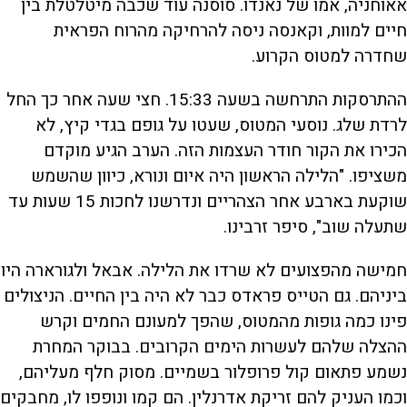
אאוחניה, אמו של נאנדו. סוסנה עוד שכבה מיטלטלת בין
חיים למוות, וקאנסה ניסה להרחיקה מהרוח הפראית
שחדרה למטוס הקרוע.
ההתרסקות התרחשה בשעה 15:33. חצי שעה אחר כך החל
לרדת שלג. נוסעי המטוס, שעטו על גופם בגדי קיץ, לא
הכירו את הקור חודר העצמות הזה. הערב הגיע מוקדם
משציפו. "הלילה הראשון היה איום ונורא, כיוון שהשמש
שוקעת בארבע אחר הצהריים ונדרשנו לחכות 15 שעות עד
שתעלה שוב", סיפר זרבינו.
חמישה מהפצועים לא שרדו את הלילה. אבאל ולגורארה היו
ביניהם. גם הטייס פראדס כבר לא היה בין החיים. הניצולים
פינו כמה גופות מהמטוס, שהפך למעונם החמים וקרש
ההצלה שלהם לעשרות הימים הקרובים. בבוקר המחרת
נשמע פתאום קול פרופלור בשמיים. מסוק חלף מעליהם,
וכמו העניק להם זריקת אדרנלין. הם קמו ונופפו לו, מחבקים