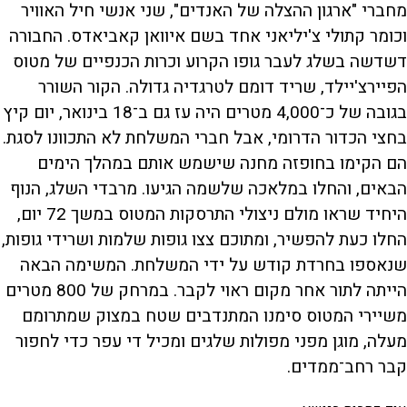
מחברי "ארגון ההצלה של האנדים", שני אנשי חיל האוויר
וכומר קתולי צ'יליאני אחד בשם איוואן קאביאדס. החבורה
דשדשה בשלג לעבר גופו הקרוע וכרות הכנפיים של מטוס
הפיירצ'יילד, שריד דומם לטרגדיה גדולה. הקור השורר
בגובה של כ־4,000 מטרים היה עז גם ב־18 בינואר, יום קיץ
בחצי הכדור הדרומי, אבל חברי המשלחת לא התכוונו לסגת.
הם הקימו בחופזה מחנה שישמש אותם במהלך הימים
הבאים, והחלו במלאכה שלשמה הגיעו. מרבדי השלג, הנוף
היחיד שראו מולם ניצולי התרסקות המטוס במשך 72 יום,
החלו כעת להפשיר, ומתוכם צצו גופות שלמות ושרידי גופות,
שנאספו בחרדת קודש על ידי המשלחת. המשימה הבאה
הייתה לתור אחר מקום ראוי לקבר. במרחק של 800 מטרים
משיירי המטוס סימנו המתנדבים שטח במצוק שמתרומם
מעלה, מוגן מפני מפולות שלגים ומכיל די עפר כדי לחפור
קבר רחב־ממדים.