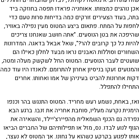
שזה עתה הביא מאטה לקולונל, לבדוק שהבחורים ההוללים
אכן נוהגים כמצוותו. אאוחניה פראדו תפסה בחוזקה ביד
בתה, בעוד הצעירים זורקים כמה בדיחות סרות טעם כדי
לחפות על המתח. פתאום ביצע המטוס מעין נפילה באוויר,
שהיפכה את בטן הנוסעים. "אתה חושב שאנחנו צריכים
להיות כל כך קרובים להר?", שאל אבאל בדאגה. המדרונות
השחורים וסוללות האבנים נראו מבעד לחלון כאילו הם
שועטים לעבר הנוסעים. המטוס החל לשקשק מעלה ומטה,
והמנועים זעקו בניסיון אחרון להתרומם. לנאנדו היו עוד כמה
דקות אחרונות להביט בעיניהן של אמו ואחותו. אחרים
התחילו להתפלל.
ואז, באחת, נשמע רעש מחריד. המטוס התנגש בהר וכנפו
הימנית נקרעה מעליו, סוחבת אחריה את זנבו. ברגע הבא
נפרדה גם הכנף השמאלית מהפיירצ'יילד, והשאירה את
הגוף לנוע לבדו. נס, מזל או תפילותיהם של החברים הביאו
אותו לפגוע בקרקע כשהוא על גחונו. אך המטוס לא נעצר,