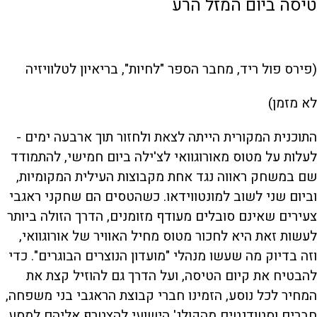
טיסה ביום המזל הרע
(פירס פול ריד, מחבר הספר "לחיות", בריאיון לטלוויזיה
לא מזמן)
התוכנית המקורית הייתה לצאת ולחזור תוך ארבעה ימים -
לעלות על מטוס מאורוגוואי לצ'ילה ביום חמישי, להתמודד
שם במשחק ראווה נגד אחת מקבוצות העילית המקומיות,
וביום שני לשוב למונטווידאו. כשהטסים הם שחקני ראגבי
צעירים שאינם סובלים מעודף מזומנים, הדרך הזולה ביותר
לעשות זאת היא לחכור מטוס מחיל האוויר של אורוגוואי,
וזה בדיוק מה שעשו מנהלי "מועדון הנוצרים הבוגרים". כדי
להבטיח את קיום הטיסה, ועל הדרך גם להוזיל קצת את
המחיר לכל נוסע, הזמינו חברי קבוצת הראגבי בני משפחה,
חברים וסטודנטים מהקולג' הישועי להצטרף אליהם למסע.