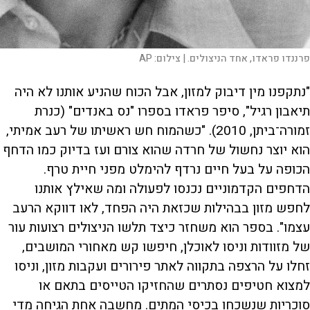
פרננדו פראדו, אחד הניצולים. |
צילום:
AP
"נתקפנו מין דיבוק למזון, אבל הכוח שהניע אותנו לא היה
תיאבון רגיל", סיפר פראדו בספרו "נס באנדים" (כנרת
זמורה־ביתן, 2010). "כשהמוח חש ראשיתו של רעב אמיתי,
הוא יוצר נחשול של חרדה שהוא צורם ועז בדיוק כמו הדחף
הכופה על בעל חיים נרדף להימלט מפני חיית טרף.
הדחפים הקדמוניים נכנסו לפעולה ומה שאילץ אותנו
לחפש מזון בבהילות שכזאת היה הפחד, לאו דווקא הרעב
עצמו". בספר הוא משחזר כיצד תלשו הניצולים רצועות עור
של מזוודות וניסו לאוכלן, חיפשו קש מאחורי המושבים,
זחלו על הרצפה בתקווה לאתר פירורים ועקבות מזון, וניסו
למצוא חטיפים נסתרים שהחזיקו הטייסים בתאם או
סוכריות שנשכחו בכיסי המתים. מחשבה אחת הגיחה מדי