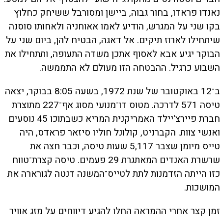
נאנדו פראדו, בחור גבוה, ביישן ומסורבל ששיחק כחלוץ
בקו שני על המגרש, הודיע לאמו אאוחניה ולאחותו סוסנה
שיתחילו לארוז תיקים. אל דאגה, הבטיח להן, ביום שני על
הבוקר יגיע אבא לאסוף אתכן משדה התעופה, ותתחילו את
השבוע כרגיל. ההבטחה הזו מעולם לא התממשה.
ב־12 באוקטובר של שנת 1972, בשעה 8:05 בבוקר, יצאה
טיסה 571 לדרכה. מטוס דו־מנועי מסוג אף־227 מתוצרת
חברת פיירצ'יילד האמריקנית המריא כשבתוכו 45 נוסעים
ואנשי צוות. הקברניט, קולונל חוליו סיזאר פראדס, היה
טייס מיומן שצבר 5,117 שעות טיסה, וכבר חצה את
שרשרת האנדים המאתגרת 29 פעמים. טיסה קצרת־טווח
כזו הייתה הזדמנות לתת לטייס־המשנה דנטה לגורארה את
המושכות.
זמן קצר אחרי ההמראה החלו להגיע דיווחים על מזג אוויר