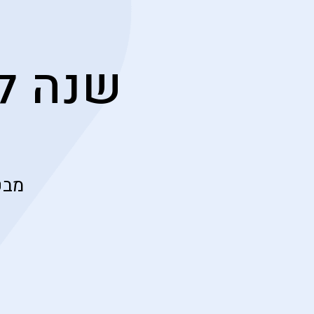
שנה ל
מבט ח