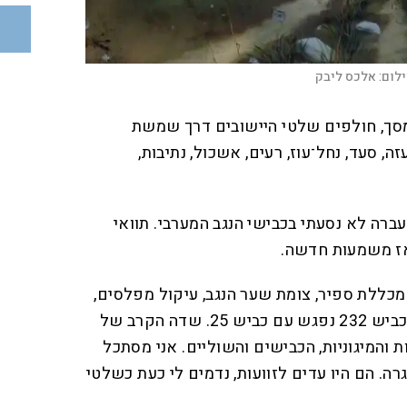
לום:
אלכס ליבק
מסך, חולפים שלטי היישובים דרך שמשת
ה, סעד, נחל־עוז, רעים, אשכול, נתיבות,
רה לא נסעתי בכבישי הנגב המערבי. תוואי
אז משמעות חדשה.
 מכללת ספיר, צומת שער הנגב, עיקול מפלסים,
אנדרטת חץ שחור, צומת סעד. כביש 232 נפגש עם כביש 25. שדה הקרב של
והמיגוניות, הכבישים והשוליים. אני מסתכל
. הם היו עדים לזוועות, נדמים לי כעת כשלטי