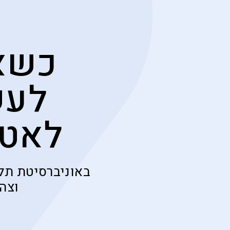
כשאר
לעש
לאטמ
באוניברסיטת תל
וצה