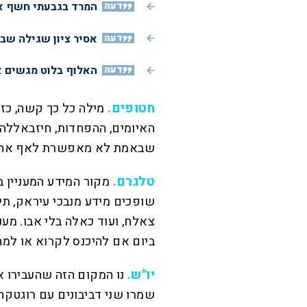
דעה
המרד בגבעתי חשף את
דעה
אסיר ציון שגילה שב
דעה
האלוף בלוט מגשים א
חטופים.
מילה כל כך קשה, כזא
האיומים, ההפחדות, חיזבאללה,
שבאמת לא מאפשרת לאף אחד 
טלגרם.
מקור המידע המעניין ב
שופכים מידע מנבכי עיראק, תימן
צאלח, ועוד כאלה בלי אבו. מע
ביום אם להיכנס לקרוא או למ
יו"ש.
נו המקום הזה שהעבירו אל
שמרו שני דביבונים עם רוגטקה.