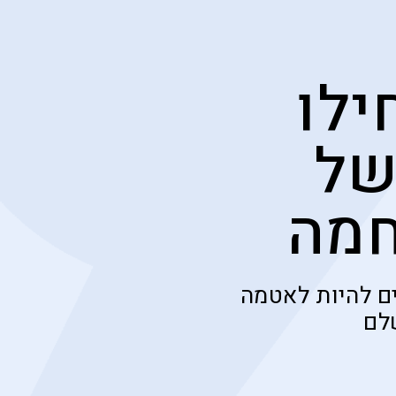
ילו
של
חמה
ם להיות לאטמה
לם