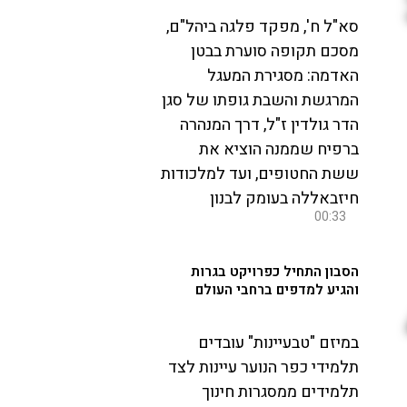
סא"ל ח', מפקד פלגה ביהל"ם,
מסכם תקופה סוערת בבטן
האדמה: מסגירת המעגל
המרגשת והשבת גופתו של סגן
הדר גולדין ז"ל, דרך המנהרה
ברפיח שממנה הוציא את
ששת החטופים, ועד למלכודות
חיזבאללה בעומק לבנון
00:33
הסבון התחיל כפרויקט בגרות
והגיע למדפים ברחבי העולם
במיזם "טבעיינות" עובדים
תלמידי כפר הנוער עיינות לצד
תלמידים ממסגרות חינוך