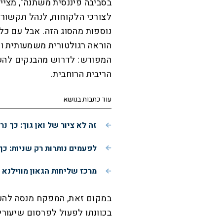
בסביבה פיננסית משתנה", מציי
לצורכי הלקוחות, לנהל תקשורת
נוספות מהסוג הזה. אבל עם כ
הוראה רגולטורית משמעותית ומ
המפורש: לדרוש מהבנקים להעל
הריבית הרוחבית.
עוד כתבות בנושא
זה לא ציור של ואן גוך: כך 
לפעמים נותרות רק שניות: כך
מרכז שליחות הגאון מווילנא 
במקום זאת, המפקח מנסה להשפי
בכוונתו לפעול לפרסום שיעורי 