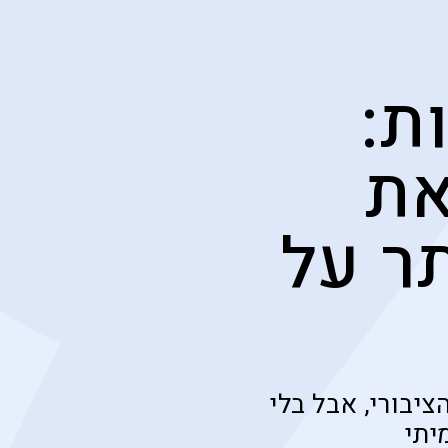
ת:
את
תר על
יבורי, אבל בלי
יתי