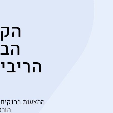
הקר
הבנ
הריביו
ההצעות בבנקים ה
הורא