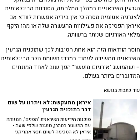
הגרעין האיראניים במהלך המלחמה, הסוכנות הבינלאומית
לאנרגיה אטומית מסרה כי אין בידיה אפשרות לוודא אם
איראן הפסיקה את פעילויות ההעשרה שלה או מהו היקף
מלאי האורניום שנותר ברשותה.
חוסר הוודאות הזה הוא אחת הסיבות לכך שתוכנית הגרעין
האיראנית ממשיכה לעמוד במרכז תשומת הלב הבינלאומית
– ושהמושג "אורניום מועשר" הפך שוב לאחד המונחים
המדוברים ביותר בעולם.
עוד כתבות בנושא
איראן מתעקשת: לא ויתרנו על שום
דבר בתוכנית הגרעין
סוכנות הידיעות האיראנית "תסנים", המזוהה
עם המשטר בטהרן, טוענת שלפי שעה -
איראן לא הסכימה לשום תנאי אמריקני
בסוגייה החשובה ביותר לישראל, וכי שיחות