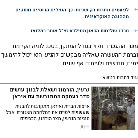
לפעמים נותרות רק שניות: כך הטילים הרוסיים חומקים
מההגנה האוקראינית
מרכז שליחות הגאון מווילנא זצ"ל אותר במלואו
משך ההעשרה תלוי בגודל המתקן, בטכנולוגיה הקיימת
וברמת ההעשרה שאליה מבקשים להגיע. הוא יכול להימשך
ימים, חודשים ולעיתים אף שנים.
עוד כתבות בנושא
גרעין, הורמוז ושאלת לבנון: עושים
סדר בעסקה המתגבשת עם איראן
ארצות הברית ואיראן מתקרבות להבנות
שעשויות לסיים את המלחמה האזורית. אבל
סוגיות הגרעין, מצר הורמוז, הכספים
המוקפאים ולבנון עדיין מעכבות הסכם
AFP
סופי. אז מה אנחנו יודעים על ההסכם
המתגבש?