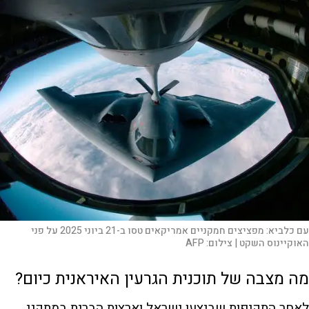
עם כלביא: מפציצים חמקניים אמריקאים טסו ב-21 ביוני 2025 על פני
האוקיינוס ​​השקט |
צילום:
AFP
מה מצבה של תוכנית הגרעין האיראנית כיום?
לאחר התקיפות שביצעו ישראל וארצות הברית במתקני