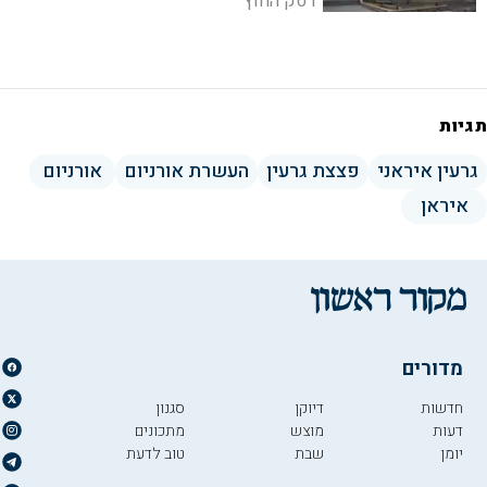
דסק החוץ
על פרטים אלו תתקיימנה ב-60 הימים
הבאים
תגיות
גרעין איראני
פצצת גרעין
העשרת אורניום
אורניום
איראן
מדורים
חדשות
דיוקן
סגנון
דעות
מוצש
מתכונים
יומן
שבת
טוב לדעת