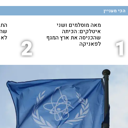
הכי מעניין
מאה מוסלמים ושני
החב
איטלקים: הכיתה
שהת
שהכניסה את ארץ המגף
לאנ
2
1
לפאניקה